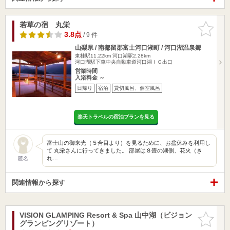
若草の宿 丸栄
お気に入
りに追加
3.8点
/ 9 件
山梨県 / 南都留郡富士河口湖町 / 河口湖温泉郷
東桂駅11.22km
河口湖駅2.28km
河口湖駅下車中央自動車道河口湖ＩＣ出口
営業時間
入浴料金 ～
日帰り
宿泊
貸切風呂、個室風呂
楽天トラベルの宿泊プランを見る
富士山の御来光（５合目より）を見るために、お盆休みを利用し
て 丸栄さんに行ってきました。 部屋は８畳の湖側、花火（き
れ…
匿名
関連情報から探す
VISION GLAMPING Resort & Spa 山中湖（ビジョン
お気に入
グランピングリゾート）
りに追加