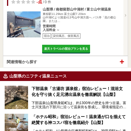
-点
/ 0 件
山梨県 / 南都留郡山中湖村 / 富士山中湖温泉
東桂駅11.29km
富士山駅7.20km
山中湖ICより国道413号山中湖方面へ バス停「花の都公
園」または…
営業時間
入浴料金 ～
宿泊
貸切風呂、個室風呂
楽天トラベルの宿泊プランを見る
関連情報から探す
山梨県のニフティ温泉ニュース
下部温泉「古湯坊 源泉舘」宿泊レビュー！混浴文
化を守り抜く足元湧出温泉を徹底解説【山梨】
下部温泉(山梨県身延町)は、約1300年の歴史を持つ古湯。富
士川支流の下部川に沿って温泉街を形成し、環境省指定の国
民保養温泉地でもあります。
中でも「古湯坊 源泉舘」は、戦国時代に武田信玄公も療養
「ホテル昭和」宿泊レビュー！温泉通が口を揃えて
したと伝えられる名湯の宿。最大の特徴は、令和の現代にお
絶賛する神コスパ宿を徹底紹介【山梨】
いても混浴文化が守られ、老若男女の分け隔て一切無く温泉
入浴を楽しめる点。全国的に混浴温泉は年々少しずつ減少傾
「ホテル昭和」(山梨県中巨摩郡昭和町)は、JR甲府駅から車