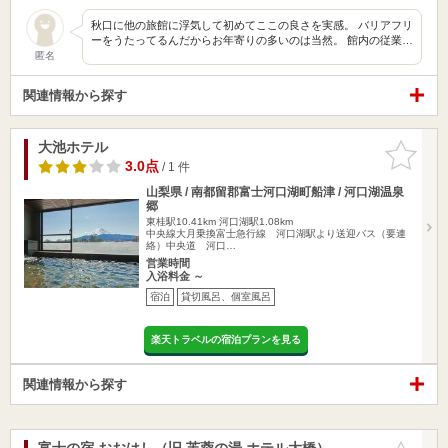
秋口に他の旅館に浮気して初めてここの良さを実感。 バリアフリ
ーをうたってるんだからお年寄りの多いのは当然。 館内の従業…
匿名
関連情報から探す
大池ホテル
お気に入
りに追加
3.0点
/ 1 件
山梨県 / 南都留郡富士河口湖町船津 / 河口湖温泉
郷
東桂駅10.41km
河口湖駅1.08km
中央線大月乗換富士急行線 河口湖駅より送迎バス（要連
絡）中央道 河口…
営業時間
入浴料金 ～
宿泊
貸切風呂、個室風呂
楽天トラベルの宿泊プランを見る
関連情報から探す
富士の宿 おおはし（旧 芙蓉の湯 ホテル大橋）
お気に入