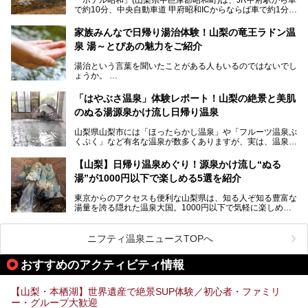
向にありますが、「古湯坊 源泉舘」では本来あるべき混浴
で約10分、中央自動車道 甲府昭和ICからならば車で約1分の
の姿が保たれている点に注目すべきでしょう。
場所にあるビジネスホテル。2名1室で1名あたり4,000円台
から、一人泊でも6,000円台から宿泊可能です。
今回は足元湧出の混浴温泉である「かくし湯大岩風呂」をは
家族みんなで日帰り湯治体験！山梨の竜王ラドン温
じめ、湯治棟である「別館神泉」を中心に「古湯坊 源泉
泉 湯～とぴあの魅力をご紹介
しかし、最大の魅力は“温泉そのもの”でしょう。自家源泉を
舘」の全貌を徹底紹介します。
所有し、豪快に源泉かけ流しで提供。泡付きのある重曹泉系
湯治という言葉を聞いたことがある人もいるのではないでし
統の単純温泉は、入浴すると実にサッパリ爽快。日帰り入浴
ょうか。
不可なこともあり、全国の温泉ファンがこの温泉を求めて
「ホテル昭和」へ宿泊します。この価格帯のビジネスホテル
なかなか体験できない、湯治体験が日帰りでできる温浴施設
では循環濾過の沸かし湯が一般的ですが、ここは本物の極上
「はやぶさ温泉」体験レポート！山梨の絶景と美肌
が山梨にあります。
温泉。まさに価格破壊と言えるクオリティです。
のぬる湯源泉かけ流し日帰り温泉
家族みんなで楽しめる、山梨県の「竜王ラドン温泉 湯～と
今回は筆者自ら宿泊し、「ホテル昭和」の温泉をはじめ、客
山梨県山梨市には「ほったらかし温泉」や「フルーツ温泉ぷ
ぴあ」の魅力をご紹介します。
室や無料朝食などをご紹介。温泉通が口を揃えて絶賛する神
くぷく」など有名な温泉が数多くありますが、実は、温泉マ
コスパ宿の全貌を徹底解説します！
ニアがわざわざ遠方から足を運ぶ極上の日帰り温泉もあるん
───
です。今回紹介する「はやぶさ温泉」も、そのひとつ。温泉
提供元：株式会社湯ーとぴあ【PR】
【山梨】日帰り温泉めぐり！源泉かけ流し“ぬる
はもちろん、絶景や地元食材を活かしたグルメも堪能できま
この記事は株式会社湯ーとぴあのPRレポート記事です。
湯”が1000円以下で楽しめる5選を紹介
す。
「はやぶさ温泉」が多くの人を惹きつける理由を詳しく解説
東京からのアクセスも便利な山梨県は、知る人ぞ知る豊富な
します。
湯量を誇る隠れた温泉大国。1000円以下で気軽に楽しめ
る、極上の源泉かけ流し日帰り温泉が点在しています。しか
も、これからの季節に嬉しい、じんわりと体の芯まで温ま
る“ぬる湯”が豊富なのも魅力。今回は、湯質も抜群で心ゆく
ニフティ温泉ニュースTOPへ
までリラックスできる山梨のお得な日帰り温泉を、実際体験
した感想と共に紹介します。
おすすめのアクティビティ情報
※ぬる湯とは35℃～39℃程度の体温に近いぬるめ温泉のこ
とです。
【山梨・本栖湖】世界遺産で絶景SUP体験／初心者・ファミリ
ー・グループ大歓迎