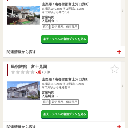
山梨県 / 南都留郡富士河口湖町
東桂駅10.93km
河口湖駅1.31km
河口湖駅から車で6分
営業時間
入浴料金 ～
宿泊
貸切風呂、個室風呂
楽天トラベルの宿泊プランを見る
関連情報から探す
民宿旅館 富士見園
お気に入
りに追加
-点
/ 0 件
山梨県 / 南都留郡富士河口湖町
東桂駅11.02km
河口湖駅1.02km
河口湖駅から送迎有り
営業時間
入浴料金 ～
宿泊
貸切風呂、個室風呂
楽天トラベルの宿泊プランを見る
関連情報から探す