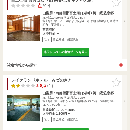
りに追加
-点
/ 0 件
山梨県 / 南都留郡富士河口湖町 / 河口湖温泉郷
東桂駅10.56km
河口湖駅1.53km
富士急行線 河口湖駅より徒歩20分（河口湖駅より随時送
迎有 要連絡）…
営業時間
入浴料金 ～
宿泊
貸切風呂、個室風呂
楽天トラベルの宿泊プランを見る
関連情報から探す
レイクランドホテル みづのさと
お気に入
りに追加
2.0点
/ 1 件
山梨県 / 南都留郡富士河口湖町 / 河口湖温泉郷
東桂駅10.70km
河口湖駅1.80km
富士急行河口湖駅から富士急山梨バスの河口湖畔周遊レト
ロバスで10分、…
営業時間 10:00～15:00
入浴料金 1,200円～
宿泊
貸切風呂、個室風呂