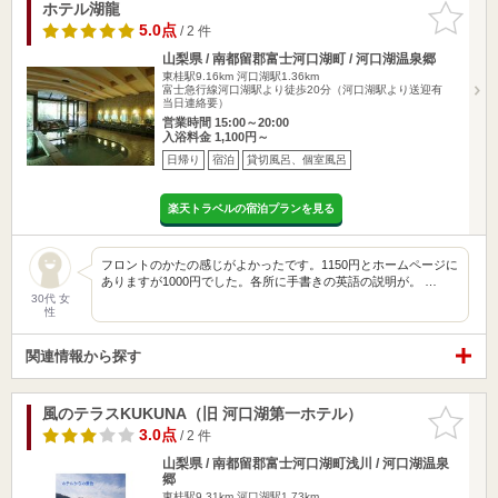
ホテル湖龍
お気に入
りに追加
5.0点
/ 2 件
山梨県 / 南都留郡富士河口湖町 / 河口湖温泉郷
東桂駅9.16km
河口湖駅1.36km
富士急行線河口湖駅より徒歩20分（河口湖駅より送迎有
当日連絡要）
営業時間 15:00～20:00
入浴料金 1,100円～
日帰り
宿泊
貸切風呂、個室風呂
楽天トラベルの宿泊プランを見る
フロントのかたの感じがよかったです。1150円とホームページに
ありますが1000円でした。各所に手書きの英語の説明が。 …
30代 女
性
関連情報から探す
風のテラスKUKUNA（旧 河口湖第一ホテル）
お気に入
りに追加
3.0点
/ 2 件
山梨県 / 南都留郡富士河口湖町浅川 / 河口湖温泉
郷
東桂駅9.31km
河口湖駅1.73km