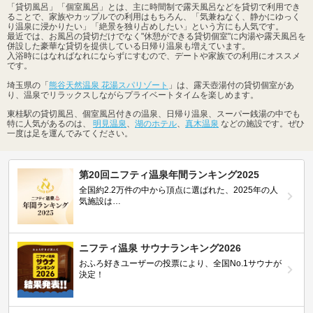
「貸切風呂」「個室風呂」とは、主に時間制で露天風呂などを貸切で利用でき
ることで、家族やカップルでの利用はもちろん、「気兼ねなく、静かにゆっく
り温泉に浸かりたい」「絶景を独り占めしたい」という方にも人気です。
最近では、お風呂の貸切だけでなく"休憩ができる貸切個室"に内湯や露天風呂を
併設した豪華な貸切を提供している日帰り温泉も増えています。
入浴時にはなればなれにならずにすむので、デートや家族での利用にオススメ
です。
埼玉県の「
熊谷天然温泉 花湯スパリゾート
」は、露天壺湯付の貸切個室があ
り、温泉でリラックスしながらプライベートタイムを楽しめます。
東桂駅の貸切風呂、個室風呂付きの温泉、日帰り温泉、スーパー銭湯の中でも
特に人気があるのは、
明見温泉
、
湖のホテル
、
真木温泉
などの施設です。ぜひ
一度は足を運んでみてください。
第20回ニフティ温泉年間ランキング2025
全国約2.2万件の中から頂点に選ばれた、2025年の人
気施設は…
ニフティ温泉 サウナランキング2026
おふろ好きユーザーの投票により、全国No.1サウナが
決定！