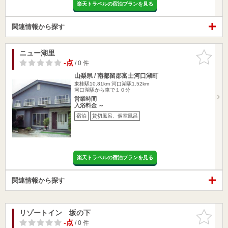
楽天トラベルの宿泊プランを見る
関連情報から探す
ニュー湖里
お気に入
りに追加
-点
/ 0 件
山梨県 / 南都留郡富士河口湖町
東桂駅10.81km
河口湖駅1.52km
河口湖駅から車で１０分
営業時間
入浴料金 ～
宿泊
貸切風呂、個室風呂
楽天トラベルの宿泊プランを見る
関連情報から探す
リゾートイン 坂の下
お気に入
りに追加
-点
/ 0 件