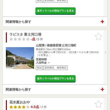
宿泊
貸切風呂、個室風呂
楽天トラベルの宿泊プランを見る
関連情報から探す
ラビスタ 富士河口湖
お気に入
りに追加
-点
/ 0 件
山梨県 / 南都留郡富士河口湖町
東桂駅9.74km
河口湖駅3.62km
・河口湖駅から車で約11分 ・河口湖ＩＣから車で約14分
（※冬季は…
営業時間
入浴料金 ～
宿泊
貸切風呂、個室風呂
楽天トラベルの宿泊プランを見る
関連情報から探す
花水庭おおや
お気に入
りに追加
4.0点
/ 2 件