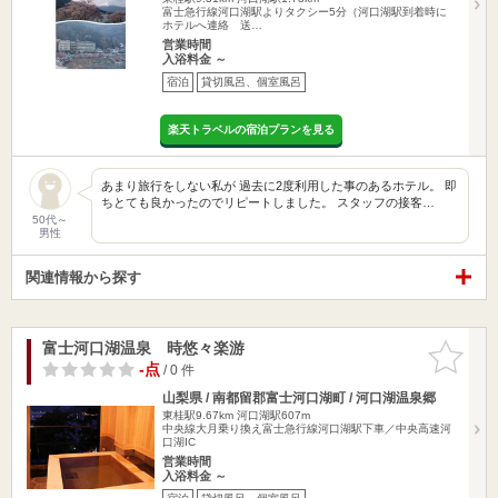
富士急行線河口湖駅よりタクシー5分（河口湖駅到着時に
ホテルへ連絡 送…
営業時間
入浴料金 ～
宿泊
貸切風呂、個室風呂
楽天トラベルの宿泊プランを見る
あまり旅行をしない私が 過去に2度利用した事のあるホテル。 即
ちとても良かったのでリピートしました。 スタッフの接客…
50代～
男性
関連情報から探す
富士河口湖温泉 時悠々楽游
お気に入
りに追加
-点
/ 0 件
山梨県 / 南都留郡富士河口湖町 / 河口湖温泉郷
東桂駅9.67km
河口湖駅607m
中央線大月乗り換え富士急行線河口湖駅下車／中央高速河
口湖IC
営業時間
入浴料金 ～