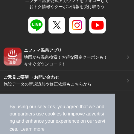
ニフティ温泉公式アカウントをフォローして
おトク情報やクーポン情報を受け取ろう
ニフティ温泉アプリ
地図から温泉検索！お得な限定クーポンも！
今すぐダウンロード！
ご意見ご要望 ・お問い合わせ
施設データの新規追加や修正依頼もこちらから
スマートフォン
/
PC
加盟店募集（資料請求）
広告出稿のご案内
By using our services, you agree that we and
our
partners
use cookies to improve advertisi
利用規約
ライフスタイルMEMBERS+規約
ng and enhance your experience on our servi
特定商取引法に基づく表記
ヘルプ
採用情報
ces.
Learn more
運営会社
個人情報保護ポリシー