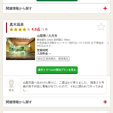
関連情報から探す
真木温泉
お気に入
りに追加
4.0点
/ 1 件
山梨県 / 大月市
東桂駅9.14km
初狩駅2.79km
中央本線大月駅からハマイバ前行きバスで15分 辻下車徒歩
5分又はタク…
営業時間
入浴料金 ～
宿泊
貸切風呂、個室風呂
楽天トラベルの宿泊プランを見る
山梨方面へ出かけた帰りに、二度ばかり寄りました。 国道２０号
線の笹子付近に看板が出ていたので、それに誘われて行ってみま
し…
匿名
関連情報から探す