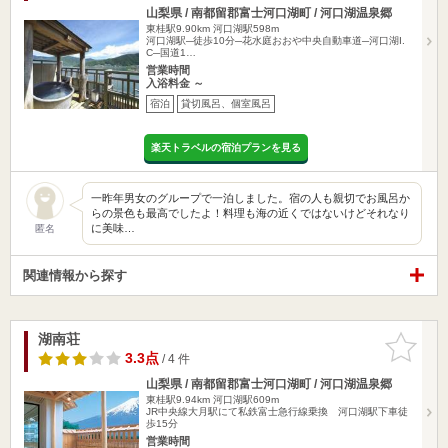
山梨県 / 南都留郡富士河口湖町 / 河口湖温泉郷
東桂駅9.90km
河口湖駅598m
河口湖駅─徒歩10分─花水庭おおや中央自動車道─河口湖I.
C─国道1…
営業時間
入浴料金 ～
宿泊
貸切風呂、個室風呂
楽天トラベルの宿泊プランを見る
一昨年男女のグループで一泊しました。宿の人も親切でお風呂か
らの景色も最高でしたよ！料理も海の近くではないけどそれなり
に美味…
匿名
関連情報から探す
湖南荘
お気に入
りに追加
3.3点
/ 4 件
山梨県 / 南都留郡富士河口湖町 / 河口湖温泉郷
東桂駅9.94km
河口湖駅609m
JR中央線大月駅にて私鉄富士急行線乗換 河口湖駅下車徒
歩15分
営業時間