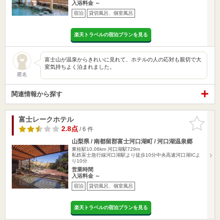
入浴料金 ～
宿泊
貸切風呂、個室風呂
楽天トラベルの宿泊プランを見る
富士山が温泉からきれいに見れて、ホテルの人の応対も親切で大
変気持ちよく泊まれました。
匿名
関連情報から探す
富士レークホテル
お気に入
りに追加
2.8点
/ 6 件
山梨県 / 南都留郡富士河口湖町 / 河口湖温泉郷
東桂駅10.06km
河口湖駅729m
私鉄富士急行線河口湖駅より徒歩10分中央高速河口湖ICよ
り10分
営業時間
入浴料金 ～
宿泊
貸切風呂、個室風呂
楽天トラベルの宿泊プランを見る