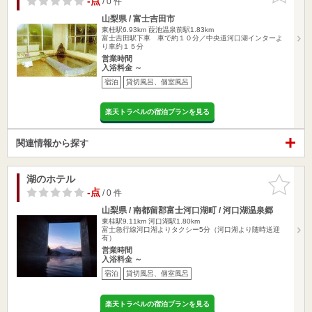
-点
/ 0 件
山梨県 / 富士吉田市
東桂駅6.93km
葭池温泉前駅1.83km
富士吉田駅下車 車で約１０分／中央道河口湖インターよ
り車約１５分
営業時間
入浴料金 ～
宿泊
貸切風呂、個室風呂
楽天トラベルの宿泊プランを見る
関連情報から探す
湖のホテル
お気に入
りに追加
-点
/ 0 件
山梨県 / 南都留郡富士河口湖町 / 河口湖温泉郷
東桂駅9.11km
河口湖駅1.80km
富士急行線河口湖よりタクシー5分（河口湖より随時送迎
有）
営業時間
入浴料金 ～
宿泊
貸切風呂、個室風呂
楽天トラベルの宿泊プランを見る