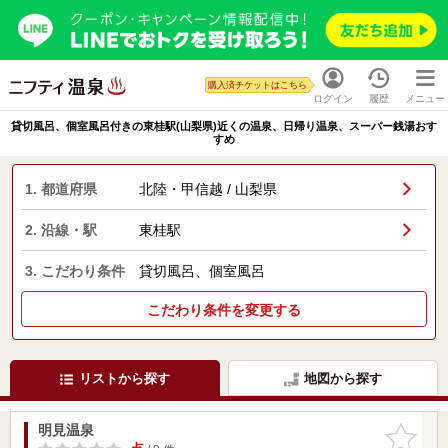
購入済チケットはこちら
ログイン
履歴
メニュー
貸切風呂、個室風呂付きの東桂駅(山梨県)近くの温泉、日帰り温泉、スーパー銭湯おす
すめ
1. 都道府県
北陸・甲信越 / 山梨県
2. 沿線・駅
東桂駅
3. こだわり条件
貸切風呂、個室風呂
こだわり条件を変更する
リストから探す
地図から探す
明見温泉
お気に入
りに追加