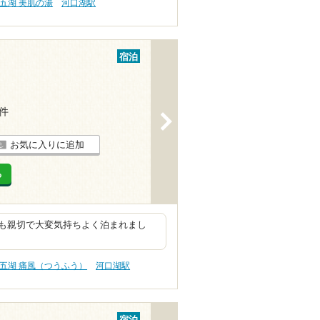
五湖 美肌の湯
河口湖駅
宿泊
4件
>
お気に入りに追加
る
も親切で大変気持ちよく泊まれまし
五湖 痛風（つうふう）
河口湖駅
宿泊