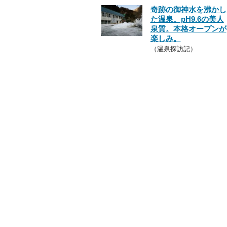
奇跡の御神水を沸かし
た温泉。pH9.6の美人
泉質。本格オープンが
楽しみ。
（温泉探訪記）