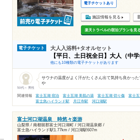
電子チケットあり
施設情報を見る
楽天トラベルの宿泊プランを見
大人入浴料+タオルセット
電子チケット
【平日、土日祝全日】大人（中
他にも10種類の電子チケットがあります
サウナの温度がよく汗がたくさん出て気持ち良かった
や
50代～ 男性
関連情報
富士五湖 宿泊
富士五湖 美肌の湯
富士五湖 切り傷
富士五
富士急ハイランド駅
月江寺駅
河口湖駅
富士河口湖温泉 時悠々楽游
山梨県 / 南都留郡富士河口湖町 / 河口湖温泉郷 /
富士急ハイランド駅1.77km
/
河口湖駅607m