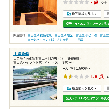
- 点
/ 0件
施設情報を見る
楽天トラベルの宿泊プランを見
関連情報
富士五湖 硫酸塩泉
富士五湖 宿泊
富士五湖 切り傷
富士五
富士急ハイランド駅
月江寺駅
下吉田駅
山岸旅館
山梨県 / 南都留郡富士河口湖町 / 河口湖温泉郷 /
富士急ハイランド駅1.91km
/
河口湖駅576m
■入浴料 1,500円～
1.8 点
/ 
施設情報を見る
楽天トラベルの宿泊プランを見