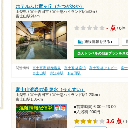
ホテルふじ竜ヶ丘（たつがおか）
山梨県 / 富士吉田市 /
富士急ハイランド駅580m
/
富士山駅914m
- 点
/ 0件
施設情報を見る
楽天トラベルの宿泊プランを見
関連情報
富士五湖 硫酸塩泉
富士五湖 宿泊
富士五湖 アトピー
富士
富士山駅
月江寺駅
下吉田駅
富士山溶岩の湯 泉水（せんすい）
山梨県 / 富士吉田市 /
富士急ハイランド駅1.23km
/
富士山駅1.06km
■営業時間 6:00～23:00
■入浴料 900円～
3.6 点
/ 