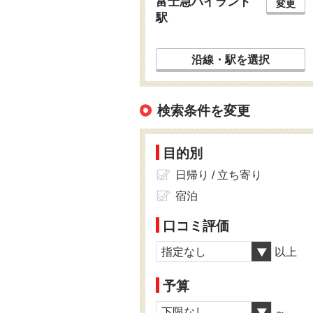
富士急ハイランド
変更
駅
沿線・駅を選択
検索条件を変更
目的別
日帰り / 立ち寄り
宿泊
口コミ評価
指定なし
以上
予算
下限なし
～