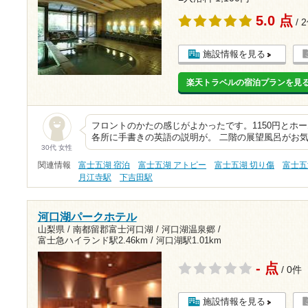
5.0 点
/ 
施設情報を見る
楽天トラベルの宿泊プランを見
フロントのかたの感じがよかったです。1150円とホー
各所に手書きの英語の説明が。 二階の展望風呂がお
30代 女性
関連情報
富士五湖 宿泊
富士五湖 アトピー
富士五湖 切り傷
富士五
月江寺駅
下吉田駅
河口湖パークホテル
山梨県 / 南都留郡富士河口湖 / 河口湖温泉郷 /
富士急ハイランド駅2.46km
/
河口湖駅1.01km
- 点
/ 0件
施設情報を見る