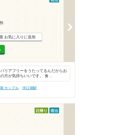
6件
>
お気に入りに追加
る
 バリアフリーをうたってるんだからお
の方が気持ちいいです。 食…
湖 カップル
河口湖駅
日帰り
宿泊