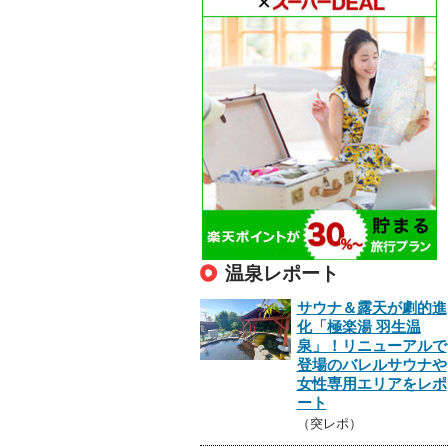
温泉レポート
サウナ＆露天が劇的進
化「極楽湯 羽生温
泉」！リニューアルで
登場のバレルサウナや
女性専用エリアをレポ
ート
（突レポ）