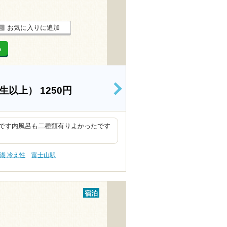
お気に入りに追加
る
学生以上）
1250円
>
です内風呂も二種類有りよかったです
湖 冷え性
富士山駅
宿泊