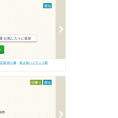
宿泊
>
お気に入りに追加
る
五湖 切り傷
富士急ハイランド駅
日帰り
宿泊
19件
>