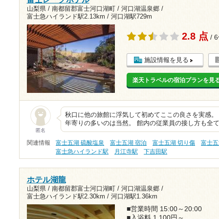
山梨県 / 南都留郡富士河口湖町 / 河口湖温泉郷 /
富士急ハイランド駅2.13km
/
河口湖駅729m
2.8 点
/ 
施設情報を見る
楽天トラベルの宿泊プランを見
秋口に他の旅館に浮気して初めてここの良さを実感。
年寄りの多いのは当然。 館内の従業員の接し方も全て
匿名
関連情報
富士五湖 硫酸塩泉
富士五湖 宿泊
富士五湖 切り傷
富士五
富士急ハイランド駅
月江寺駅
下吉田駅
ホテル湖龍
山梨県 / 南都留郡富士河口湖町 / 河口湖温泉郷 /
富士急ハイランド駅2.30km
/
河口湖駅1.36km
■営業時間 15:00～20:00
■入浴料 1,100円～