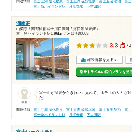
関連情報
富士五湖 塩化物泉
富士五湖 硫酸塩泉
富士五湖 宿泊
富士
富士急ハイランド駅
月江寺駅
下吉田駅
湖南荘
山梨県 / 南都留郡富士河口湖町 / 河口湖温泉郷 /
富士急ハイランド駅1.96km
/
河口湖駅609m
3.3 点
/ 
施設情報を見る
楽天トラベルの宿泊プランを見
富士山が温泉からきれいに見れて、ホテルの人の応対
た。
匿名
関連情報
富士五湖 塩化物泉
富士五湖 硫酸塩泉
富士五湖 宿泊
富士
富士急ハイランド駅
月江寺駅
下吉田駅
富士レークホテル