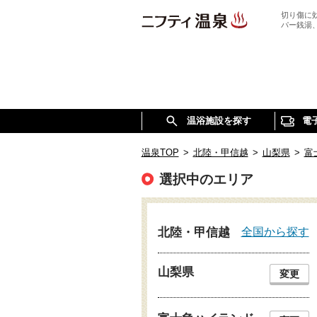
切り傷に
パー銭湯
温浴施設を探す
電
温泉TOP
>
北陸・甲信越
>
山梨県
>
富
選択中のエリア
全国から探す
北陸・甲信越
山梨県
変更