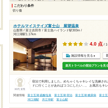
こだわり条件
切り傷
ホテルマイステイズ富士山 展望温泉
山梨県 / 富士吉田市 /
富士急ハイランド駅303m
/
河口湖駅1.17km
4.0 点
/ 
施設情報を見る
楽天トラベルの宿泊プランを見
宿泊で利用しました。めちゃくちゃキレイな洗練され
ドに行くことがあればココにしたい…。 お風呂もキ
30代 女性
関連情報
富士五湖 硫酸塩泉
富士五湖 宿泊
富士五湖 糖尿病
富士五
河口湖駅
月江寺駅
富士山駅