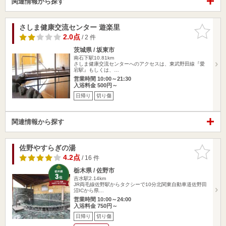
関連情報から探す
さしま健康交流センター 遊楽里
お気に入
りに追加
2.0点
/ 2 件
茨城県 / 坂東市
南石下駅10.81km
さしま健康交流センターへのアクセスは、東武野田線『愛
宕駅』もしくは、…
営業時間 10:00～21:30
入浴料金 500円～
日帰り
切り傷
関連情報から探す
佐野やすらぎの湯
お気に入
りに追加
4.2点
/ 16 件
栃木県 / 佐野市
吉水駅2.14km
JR両毛線佐野駅からタクシーで10分北関東自動車道佐野田
沼ICから県…
営業時間 10:00～24:00
入浴料金 750円～
日帰り
切り傷