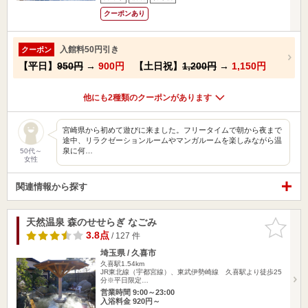
クーポンあり
入館料50円引き
クーポン
【平日】
950円
→
900円
【土日祝】
1,200円
→
1,150円
他にも2種類のクーポンがあります
宮崎県から初めて遊びに来ました。フリータイムで朝から夜まで
途中、リラクゼーションルームやマンガルームを楽しみながら温
泉に何…
50代～
女性
関連情報から探す
天然温泉 森のせせらぎ なごみ
お気に入
りに追加
3.8点
/ 127 件
埼玉県 / 久喜市
久喜駅1.54km
JR東北線（宇都宮線）、東武伊勢崎線 久喜駅より徒歩25
分※平日限定…
営業時間 9:00～23:00
入浴料金 920円～