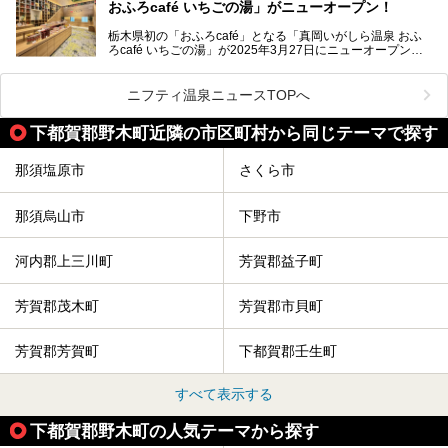
おふろcafé いちごの湯」がニューオープン！
た。
この記事はほったらかしの宿 ゆうふり那須高雄温泉ロッジ
のPR記事です。
栃木県初の「おふろcafé」となる「真岡いがしら温泉 おふ
温泉に加えて、豊かな自然を感じられる観光スポットや、こ
ろcafé いちごの湯」が2025年3月27日にニューオープンす
こでしか味わえないご当地グルメなど、多彩な魅力がある北
るとのことで、プレオープン期間に早速訪問。
関東の人気温泉地です。
メインとなる天然温泉のお風呂をはじめ、リラックスエリア
ニフティ温泉ニュースTOPへ
やキッズエリア、カフェレストランなど、施設の隅々までチ
ェックしてきました！
この記事では、塩原温泉の概要や魅力とともに、おすすめの
下都賀郡野木町近隣の市区町村から同じテーマで探す
宿泊施設と観光・グルメスポット、日帰り温泉を順に紹介し
ます。
那須塩原市
さくら市
塩原温泉で、いつもの温泉旅行とは一味違う旅行体験をして
みませんか。
那須烏山市
下野市
河内郡上三川町
芳賀郡益子町
芳賀郡茂木町
芳賀郡市貝町
芳賀郡芳賀町
下都賀郡壬生町
すべて表示する
下都賀郡野木町の人気テーマから探す