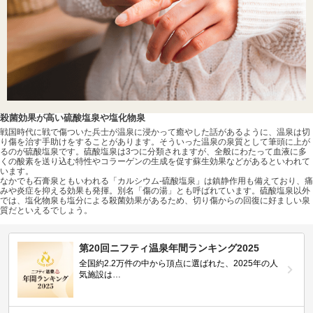
殺菌効果が高い硫酸塩泉や塩化物泉
戦国時代に戦で傷ついた兵士が温泉に浸かって癒やした話があるように、温泉は切
り傷を治す手助けをすることがあります。そういった温泉の泉質として筆頭に上が
るのが硫酸塩泉です。硫酸塩泉は3つに分類されますが、全般にわたって血液に多
くの酸素を送り込む特性やコラーゲンの生成を促す蘇生効果などがあるといわれて
います。
なかでも石膏泉ともいわれる「カルシウム-硫酸塩泉」は鎮静作用も備えており、痛
みや炎症を抑える効果も発揮。別名「傷の湯」とも呼ばれています。硫酸塩泉以外
では、塩化物泉も塩分による殺菌効果があるため、切り傷からの回復に好ましい泉
質だといえるでしょう。
第20回ニフティ温泉年間ランキング2025
全国約2.2万件の中から頂点に選ばれた、2025年の人
気施設は…