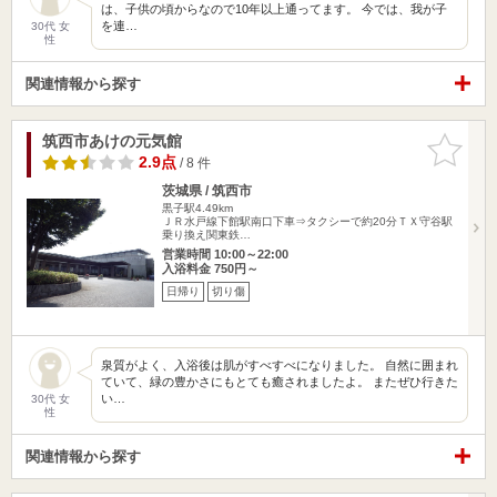
は、子供の頃からなので10年以上通ってます。 今では、我が子
を連…
30代 女
性
関連情報から探す
筑西市あけの元気館
お気に入
りに追加
2.9点
/ 8 件
茨城県 / 筑西市
黒子駅4.49km
ＪＲ水戸線下館駅南口下車⇒タクシーで約20分ＴＸ守谷駅
乗り換え関東鉄…
営業時間 10:00～22:00
入浴料金 750円～
日帰り
切り傷
泉質がよく、入浴後は肌がすべすべになりました。 自然に囲まれ
ていて、緑の豊かさにもとても癒されましたよ。 またぜひ行きた
い…
30代 女
性
関連情報から探す