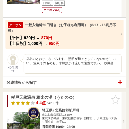
日帰り
切り傷
クーポンあり
一般入館料50円引き（お子様も利用可）（8/13～16利用不
クーポン
可）
【平日】
920円
→
870円
【土日祝】
1,000円
→
950円
店名のとおり、なごみます。 照明が煌々としていないのが、い
い。 温泉そのものも、非加熱かけ流しで適温で良い。 砂風呂…
40代 男
性
関連情報から探す
杉戸天然温泉 雅楽の湯（うたのゆ）
お気に入
りに追加
4.4点
/ 462 件
埼玉県 / 北葛飾郡杉戸町
東武動物公園駅1.54km
東武伊勢崎線「東武動物公園駅（東口）」より送迎バスあ
り圏央道 幸手I…
営業時間 10:00～24:00