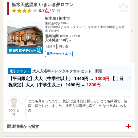
栃木天然温泉 いきいき夢ロマン
お気に入
りに追加
3.7点
/ 31 件
栃木県 / 栃木市
東武金崎駅338m
東武金崎駅より車（タクシー）で約3分 東武金崎駅より徒
歩で約8分
営業時間 10:00～23:00
入浴料金 950円～
日帰り
切り傷
電子チケットあり
大人入浴料＋レンタルタオルセット 割引
電子チケット
【平日限定】大人（中学生以上）
1440円
→
1300円
【土日
祝限定】大人（中学生以上）
1490円
→
1300円
とても良かったです。 施設は全体的に新しく、とても綺麗で、清
潔に保たれたいました。接客も◎浴槽も広く、かなり田舎にある
の…
20代 女
性
関連情報から探す