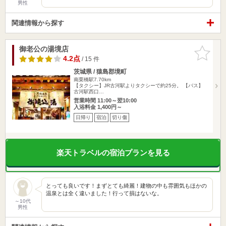
男性
関連情報から探す
御老公の湯境店
お気に入
りに追加
4.2点
/ 15 件
茨城県 / 猿島郡境町
南栗橋駅7.70km
【タクシー】JR古河駅よりタクシーで約25分。 【バス】
古河駅西口…
営業時間 11:00～翌10:00
入浴料金 1,400円～
日帰り
宿泊
切り傷
楽天トラベルの宿泊プランを見る
とっても良いです！まずとても綺麗！建物の中も雰囲気もほかの
温泉とは全く違いました！行って損はないな。
～10代
男性