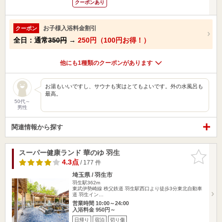
クーポンあり
お子様入浴料金割引
クーポン
全日：通常
350円
→
250円（100円お得！）
他にも1種類のクーポンがあります
お湯もいいですし、サウナも実はとてもよいです。外の水風呂も
最高。
50代～
男性
関連情報から探す
スーパー健康ランド 華のゆ 羽生
お気に入
りに追加
4.3点
/ 177 件
埼玉県 / 羽生市
羽生駅362m
東武伊勢崎線 秩父鉄道 羽生駅西口より徒歩3分東北自動車
道 羽生イン…
営業時間 10:00～24:00
入浴料金 950円～
日帰り
宿泊
切り傷