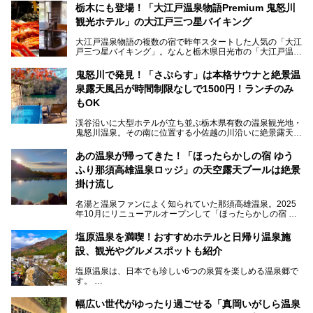
栃木にも登場！「大江戸温泉物語Premium 鬼怒川
観光ホテル」の大江戸三つ星バイキング
大江戸温泉物語の複数の宿で昨年スタートした人気の「大江
戸三つ星バイキング」。なんと栃木県日光市の「大江戸温泉
物語Premium 鬼怒川観光ホテル」でも始まっています。
鬼怒川で発見！「さぷらす」は本格サウナと絶景温
ここは首都圏から1泊で行きやすい鬼怒川温泉の渓流沿いに
泉露天風呂が時間制限なしで1500円！ランチのみ
建つホテルで、バイキングの他にも天然温泉の大浴場とサウ
ナ、フリーフローサービスのラウンジなど館内で楽しめるス
もOK
ポットがたくさんあり、3世代旅行やグループ旅行にもぴっ
たり。
渓谷沿いに大型ホテルが立ち並ぶ栃木県有数の温泉観光地・
鬼怒川温泉。その南に位置する小佐越の川沿いに絶景露天風
そんな「大江戸温泉物語Premium 鬼怒川観光ホテル」の魅
呂と本格サウナが自慢の「さぷらす」はあります。
力を詳しく紹介しちゃいます。
あの温泉が帰ってきた！「ほったらかしの宿 ゆう
こだわりのサウナ、掛け流しの水風呂、天然温泉の露天風
ふり那須高雄温泉ロッジ」の天空露天プールは絶景
呂、食事処、休憩室など備えて、決して大規模施設ではあり
───
ませんが、鬼怒川温泉観光の行き帰りに、はたまたサウナで
掛け流し
提供元：大江戸温泉物語ホテルズ＆リゾーツ株式会社【P
一日リフレッシュするための目的地に！ぜひオススメしたい
R】
スポットです。時間制限も無いので1人1,500円でひがな一
名湯と温泉ファンによく知られていた那須高雄温泉。2025
この記事は大江戸温泉物語Premium 鬼怒川観光ホテルのPR
日サウナや温泉を楽しんでお昼も食べてごろごろできちゃい
年10月にリニューアルオープンして「ほったらかしの宿 ゆ
記事です。
ますよ。
うふり那須高雄温泉ロッジ」として新たなスタートを切りま
した。
塩原温泉を満喫！おすすめホテルと日帰り温泉施
那須湯本の温泉街から少し離れた静かな環境、一軒宿ゆえに
設、観光やグルメスポットも紹介
許される露天風呂からの絶景、日帰り入浴や素泊まりで気楽
に温泉が楽しめるこちらのお宿をさっそく取材してきまし
塩原温泉は、日本でも珍しい6つの泉質を楽しめる温泉郷で
た。
す。
2名1室利用で1人あたり4,500円～と、思い立ったらすぐに
泊まりに行かれるお手頃価格も嬉しいです。
栃木県の北部にある箒川のほとりに11の温泉地が点在し、
───
幅広い世代がゆったり過ごせる「真岡いがしら温泉
古くから多くの人々から癒やしの場として愛されてきまし
提供元：アイコニア・ホスピタリティ株式会社【PR】