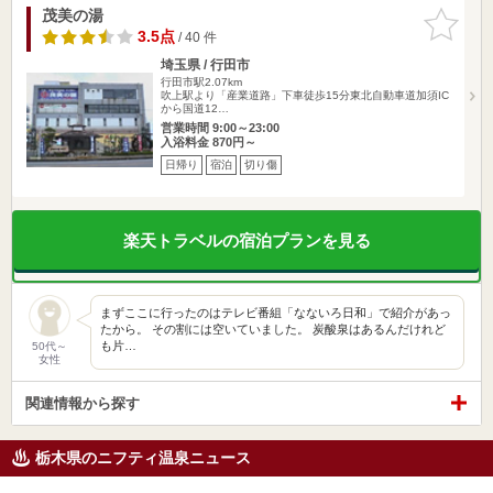
茂美の湯
お気に入
りに追加
3.5点
/ 40 件
埼玉県 / 行田市
行田市駅2.07km
吹上駅より「産業道路」下車徒歩15分東北自動車道加須IC
から国道12…
営業時間 9:00～23:00
入浴料金 870円～
日帰り
宿泊
切り傷
楽天トラベルの宿泊プランを見る
まずここに行ったのはテレビ番組「なないろ日和」で紹介があっ
たから。 その割には空いていました。 炭酸泉はあるんだけれど
も片…
50代～
女性
関連情報から探す
栃木県のニフティ温泉ニュース