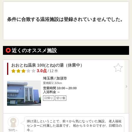
条件に合致する温浴施設は登録されていませんでした。
近くのオススメ施設
おおとね温泉 100(とね)の湯（休業中）
お気に入
りに追加
3.0点
/ 12 件
埼玉県 / 加須市
栗橋駅2.32km
営業時間 10:00～20:00
入浴料金 ～
日帰り
切り傷
掛け流しということで、前々から気になっていた施設。 老人福祉
センターに付属した温泉です。 柏から５０キロですが、日曜日の
今…
50代～