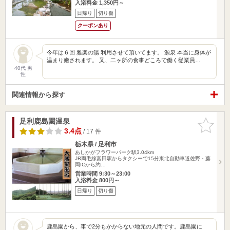
入浴料金 1,350円～
日帰り
切り傷
クーポンあり
今年は６回 雅楽の湯 利用させて頂いてます。 源泉 本当に身体が
温まり癒されます。 又、二ヶ所の食事どころで働く従業員…
40代 男
性
関連情報から探す
足利鹿島園温泉
お気に入
りに追加
3.4点
/ 17 件
栃木県 / 足利市
あしかがフラワーパーク駅3.04km
JR両毛線富田駅からタクシーで15分東北自動車道佐野・藤
岡ICから約…
営業時間 9:30～23:00
入浴料金 800円～
日帰り
切り傷
鹿島園から、車で2分もかからない地元の人間です。鹿島園に