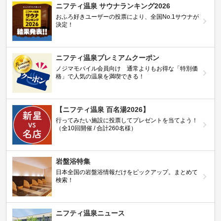
ニフティ温泉 サウナランキング2026
おふろ好きユーザーの投票により、全国No.1サウナが
決定！
ニフティ温泉プレミアムクーポン
ノジマモバイル会員向け 通常よりもお得な「特別価
格」で人気の温泉を満喫できる！
【ニフティ温泉 百名湯2026】
行ってみたい施設に投票してプレゼントを当てよう！
（全10回開催 / 合計260名様）
岩盤浴特集
日本全国の岩盤浴情報だけをピックアップ。まとめて
検索！
ニフティ温泉ニュース