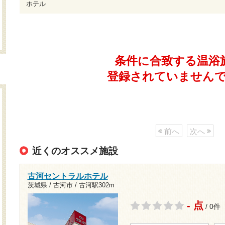
ホテル
条件に合致する温浴
登録されていません
前へ
次へ
近くのオススメ施設
古河セントラルホテル
茨城県 / 古河市 /
古河駅302m
- 点
/ 0件