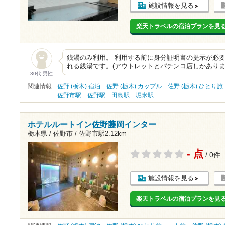
施設情報を見る
楽天トラベルの宿泊プランを見
銭湯のみ利用。 利用する前に身分証明書の提示が必要
れる銭湯です。(アウトレットとパチンコ店しかありま
30代 男性
関連情報
佐野 (栃木) 宿泊
佐野 (栃木) カップル
佐野 (栃木) ひとり
佐野市駅
佐野駅
田島駅
堀米駅
ホテルルートイン佐野藤岡インター
栃木県 / 佐野市 /
佐野市駅2.12km
- 点
/ 0件
施設情報を見る
楽天トラベルの宿泊プランを見