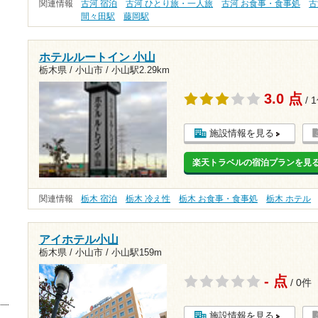
関連情報
古河 宿泊
古河 ひとり旅・一人旅
古河 お食事・食事処
古
間々田駅
藤岡駅
ホテルルートイン 小山
栃木県 / 小山市 /
小山駅2.29km
3.0 点
/ 
施設情報を見る
楽天トラベルの宿泊プランを見
関連情報
栃木 宿泊
栃木 冷え性
栃木 お食事・食事処
栃木 ホテル
アイホテル小山
栃木県 / 小山市 /
小山駅159m
- 点
/ 0件
施設情報を見る