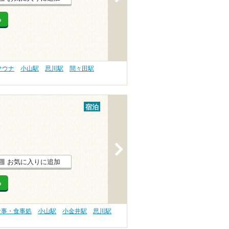
る
サウナ
小山駅
思川駅
間々田駅
宿泊
>
お気に入りに追加
る
食事・食事処
小山駅
小金井駅
思川駅