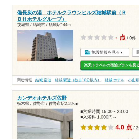
備長炭の湯 ホテルクラウンヒルズ結城駅前（Ｂ
ＢＨホテルグループ）
茨城県 / 結城市 /
結城駅144m
- 点
/ 0件
施設情報を見る
楽天トラベルの宿泊プランを見
関連情報
結城 宿泊
結城 駅近（徒歩10分以内）
結城 ホテル
小山
カンデオホテルズ佐野
栃木県 / 佐野市 /
佐野市駅2.38km
■営業時間 15:00～23:00
■入浴料 1,000円～
4.0 点
/ 