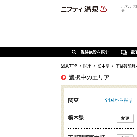
ホテルで
索
温浴施設を探す
電
温泉TOP
>
関東
>
栃木県
>
下都賀郡野
選択中のエリア
全国から探す
関東
栃木県
変更