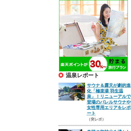
温泉レポート
サウナ＆露天が劇的進
化「極楽湯 羽生温
泉」！リニューアルで
登場のバレルサウナや
女性専用エリアをレポ
ート
（突レポ）