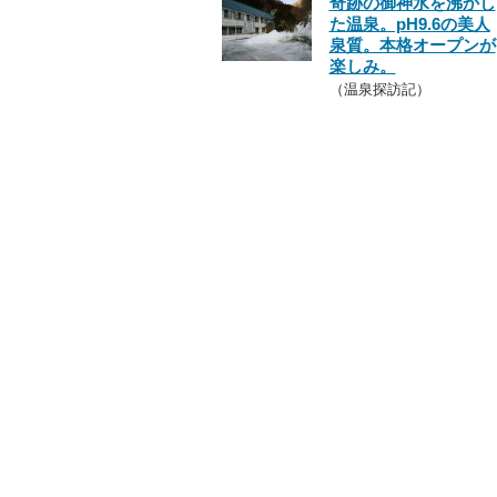
奇跡の御神水を沸かし
た温泉。pH9.6の美人
泉質。本格オープンが
楽しみ。
（温泉探訪記）