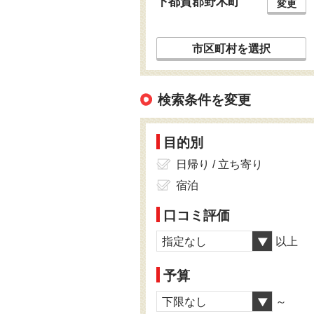
下都賀郡野木町
変更
市区町村を選択
検索条件を変更
目的別
日帰り / 立ち寄り
宿泊
口コミ評価
指定なし
以上
予算
下限なし
～