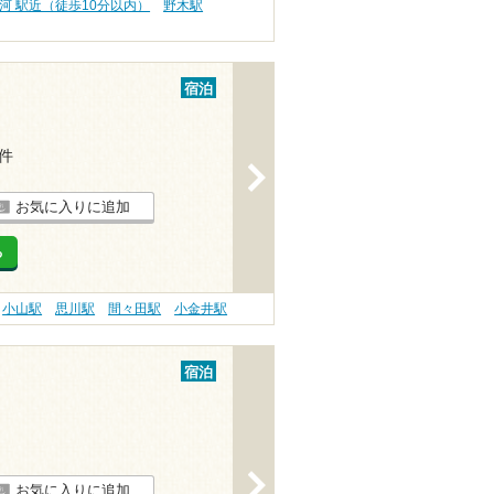
河 駅近（徒歩10分以内）
野木駅
宿泊
1件
>
お気に入りに追加
る
小山駅
思川駅
間々田駅
小金井駅
宿泊
>
お気に入りに追加