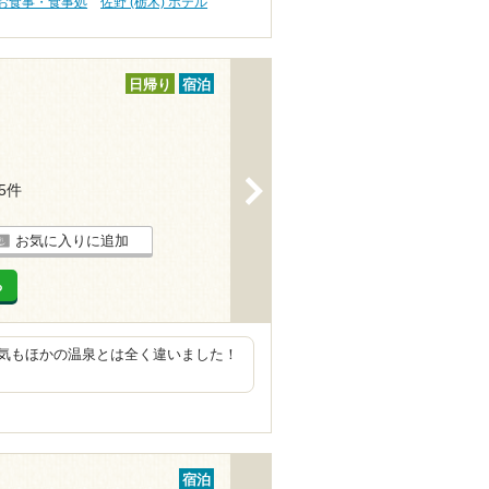
) お食事・食事処
佐野 (栃木) ホテル
日帰り
宿泊
>
15件
お気に入りに追加
る
気もほかの温泉とは全く違いました！
宿泊