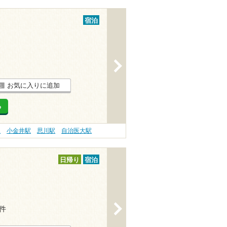
宿泊
>
お気に入りに追加
る
駅
小金井駅
思川駅
自治医大駅
日帰り
宿泊
>
2件