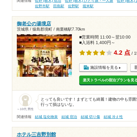
関連情報
佐野 (栃木) 宿泊
佐野 (栃木) ひとり旅・一人旅
佐野 (栃木
佐野市駅
田島駅
佐野駅
堀米駅
御老公の湯境店
茨城県 / 猿島郡境町 /
南栗橋駅7.70km
■営業時間 11:00～翌10:00
■入浴料 1,400円～
4.2 点
/ 
施設情報を見る
楽天トラベルの宿泊プランを見
とっても良いです！まずとても綺麗！建物の中も雰囲
行って損はないな。
～10代 男性
関連情報
結城 塩化物泉
結城 宿泊
結城 切り傷
結城 冷え性
ホテル三吉野別館