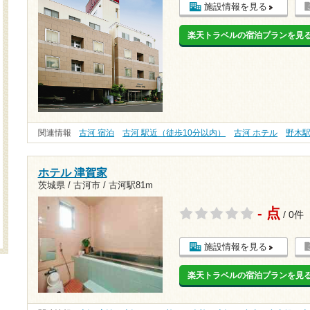
施設情報を見る
楽天トラベルの宿泊プランを見
関連情報
古河 宿泊
古河 駅近（徒歩10分以内）
古河 ホテル
野木
ホテル 津賀家
茨城県 / 古河市 /
古河駅81m
- 点
/ 0件
施設情報を見る
楽天トラベルの宿泊プランを見