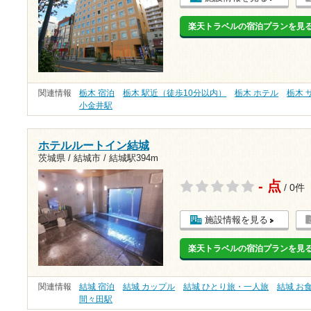
楽天トラベルの宿泊プランを見
関連情報
栃木 宿泊
栃木 駅近（徒歩10分以内）
栃木 ホテル
栃木 
小金井駅
ホテルルートイン結城
茨城県 / 結城市 /
結城駅394m
- 点
/ 0件
施設情報を見る
楽天トラベルの宿泊プランを見
関連情報
結城 宿泊
結城 カップル
結城 ひとり旅・一人旅
結城 お
間々田駅