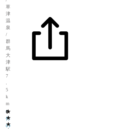
草
津
温
泉
/
群
馬
大
津
駅
7
.
5
k
m
★
0
0
★
件
★
の