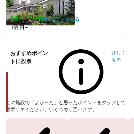
宿泊プランを見る
1泊
円～
おすすめポイン
詳しく
見る
トに投票
この施設で「よかった」と思ったポイントをタップして
投票してください。いくつでも選べます。
投票ありがとうございます
投票ありがとうございます