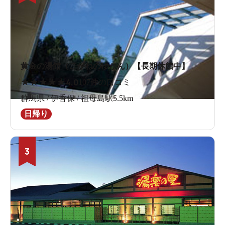
黄金の湯館（こがねのゆかん）【長期休館中】
★
★
★
★
★
4.0
107件の口コミ
群馬県 / 伊香保 / 祖母島駅5.5km
日帰り
3