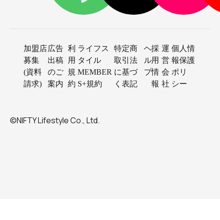
加盟店
広告
利
ライフス
特定商
ヘ
採
運
個人情
募集
出稿
用
タイル
取引法
ル
用
営
報保護
(資料
のご
規
MEMBER
に基づ
プ
情
会
ポリ
請求)
案内
約
S+規約
く表記
報
社
シー
©NIFTY Lifestyle Co., Ltd.