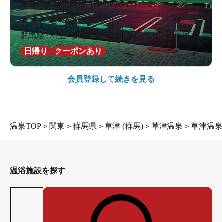
湯楽の里 伊勢崎店（ゆらのさと）
★
★
★
★
★
4.1
80件の口コミ
群馬県 / 桐生 / 新伊勢崎駅2.8km
日帰り
クーポンあり
会員登録して続きを見る
温泉TOP
＞
関東
＞
群馬県
＞
草津 (群馬)
＞
草津温泉
＞
草津温
温浴施設を探す