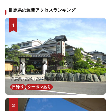
群馬県の週間アクセスランキング
1
高崎 京ヶ島天然温泉 湯都里（ゆとり）
★
★
★
★
★
4.0
194件の口コミ
群馬県 / 高崎 / 高崎問屋町駅3.3km
日帰り
クーポンあり
2