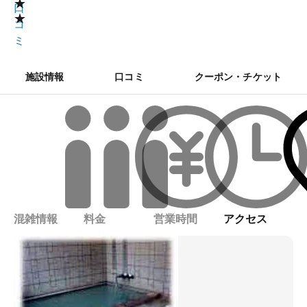
★
口
★
コ
ミ
施設情報
口コミ
クーポン・チケット
混雑情報
料金
営業時間
アクセス