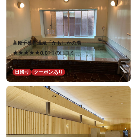
高原千葉村温泉「かもしかの湯」
★
★
★
★
★
0.0
0件の口コミ
群馬県 / 奥利根 / 水上駅7.5km
日帰り
クーポンあり