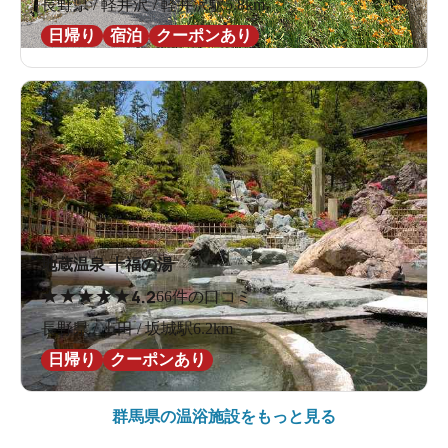
長野県 / 軽井沢 / 軽井沢駅5.8km
日帰り
宿泊
クーポンあり
地蔵温泉 十福の湯
★
★
★
★
★
4.2
66件の口コミ
長野県 / 上田 / 坂城駅6.2km
日帰り
クーポンあり
群馬県の
温浴施設をもっと見る