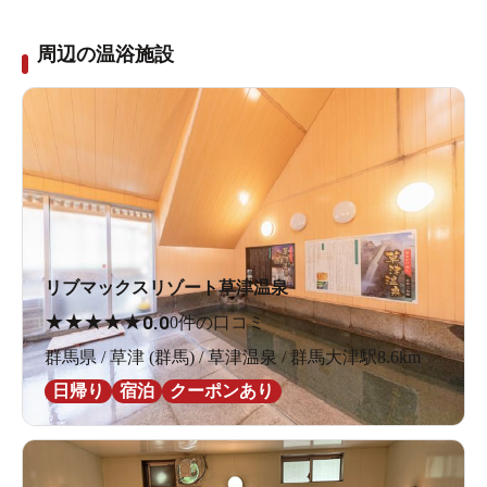
周辺の温浴施設
リブマックスリゾート草津温泉
★
★
★
★
★
0.0
0件の口コミ
群馬県 / 草津 (群馬) / 草津温泉 / 群馬大津駅8.6km
日帰り
宿泊
クーポンあり