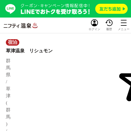
ログイン
履歴
メニュー
宿泊
草津温泉 リシュモン
群
馬
県
/
草
津
(
群
馬
)
/