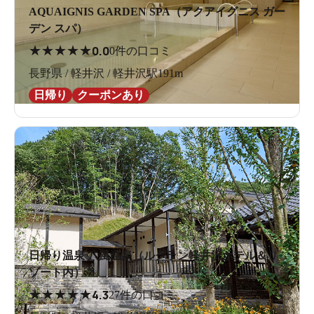
AQUAIGNIS GARDEN SPA（アクアイグニス ガー
デン スパ）
★
★
★
★
★
0.0
0件の口コミ
長野県 / 軽井沢 / 軽井沢駅191m
日帰り
クーポンあり
日帰り温泉 八風温泉（ルグラン軽井沢ホテル＆リ
ゾート内）
★
★
★
★
★
4.3
27件の口コミ