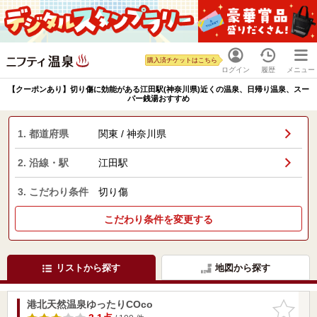
購入済チケットはこちら
ログイン
履歴
メニュー
【クーポンあり】切り傷に効能がある江田駅(神奈川県)近くの温泉、日帰り温泉、スー
パー銭湯おすすめ
1. 都道府県
関東 / 神奈川県
2. 沿線・駅
江田駅
3. こだわり条件
切り傷
こだわり条件を変更する
リストから探す
地図から探す
港北天然温泉ゆったりCOco
お気に入
りに追加