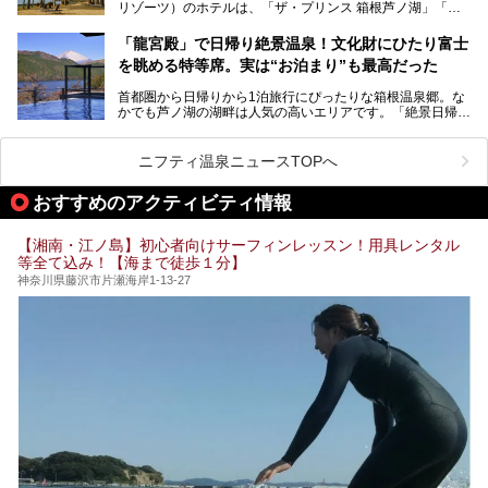
リゾーツ）のホテルは、「ザ・プリンス 箱根芦ノ湖」「芦
など、“非日常”を味わえるスーパー銭湯が数多く揃っていま
ノ湖畔 蛸川温泉 龍宮殿」「箱根湯の花プリンスホテル」
す。しかし、選択肢が多いからこそ「どの施設か迷ってしま
「箱根仙石原プリンスホテル」と4軒あり、今回ご紹介する
う」という人も多いはず。
「龍宮殿」で日帰り絶景温泉！文化財にひたり富士
「ザ・プリンス 箱根芦ノ湖」は、その中でもフラッグシッ
を眺める特等席。実は“お泊まり”も最高だった
プ（旗艦）に位置づけられる特別なホテルです。
そこで今回は、神奈川県内の人気施設26選を「安さ」「岩
盤浴・漫画の充実度」「景色の良さ」「高級感」「深夜営
首都圏から日帰りから1泊旅行にぴったりな箱根温泉郷。な
昭和の日本を代表する建築家の一人、村野藤吾が芦ノ湖の畔
業」「駅近」など、目的別に厳選して紹介します。
かでも芦ノ湖の湖畔は人気の高いエリアです。「絶景日帰り
に建てた桃源郷のようなホテルがここ。自家源泉の温泉や、
今の気分にぴったりの施設を見つけて、最高のリフレッシュ
温泉 龍宮殿本館」は、露天風呂から芦ノ湖と富士山の両方
こだわりぬいた食もあわせて、このホテルの魅力をレポート
時間を過ごす参考にしていただけますと幸いです。
が楽しめるまさに眺望自慢の日帰り温泉。
します。
ニフティ温泉ニュースTOPへ
そしてここは全24室の「箱根 芦ノ湖畔蛸川温泉 龍宮殿」と
───
して宿泊もできます。宿泊者は「龍宮殿本館」の営業時間に
提供元：株式会社西武・プリンスホテルズワールドワイド
おすすめのアクティビティ情報
加えて、朝6時からの宿泊者専用時間帯にも「龍宮殿本館」
【PR】
のお風呂が利用できます。
この記事はザ・プリンス 箱根芦ノ湖のPR記事です。
【湘南・江ノ島】初心者向けサーフィンレッスン！用具レンタル
今回は日帰り温泉としての「絶景日帰り温泉 龍宮殿本館
等全て込み！【海まで徒歩１分】
（以下、龍宮殿本館）」と、旅館としての「箱根 芦ノ湖畔
蛸川温泉 龍宮殿（以下、龍宮殿）」の両方の魅力をたっぷ
神奈川県藤沢市片瀬海岸1-13-27
りお伝えします！
ここは箱根神社、九頭龍神社、白龍神社、箱根元宮と箱根の
4つの神社に囲まれたパワースポットです。
───
提供元：株式会社西武・プリンスホテルズワールドワイド
【PR】
この記事は箱根 芦ノ湖畔蛸川温泉 龍宮殿のPR記事です。