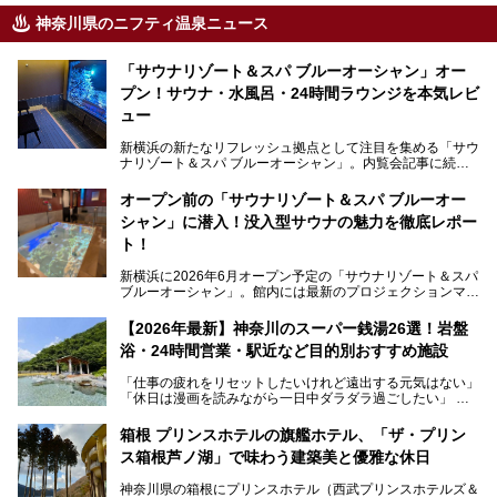
神奈川県のニフティ温泉ニュース
「サウナリゾート＆スパ ブルーオーシャン」オー
プン！サウナ・水風呂・24時間ラウンジを本気レビ
ュー
新横浜の新たなリフレッシュ拠点として注目を集める「サウ
ナリゾート＆スパ ブルーオーシャン」。内覧会記事に続
き、今回は実際に体験してみたリアルな様子をレポートしま
す。サウナや水風呂の気持ちよさはもちろん、リラックスス
オープン前の「サウナリゾート＆スパ ブルーオー
ペースの過ごしやすさまで徹底チェック。新横浜エリアで日
シャン」に潜入！没入型サウナの魅力を徹底レポー
常の疲れをリセットしたい人、ライブやスポーツ観戦遠征組
は必見です。
ト！
新横浜に2026年6月オープン予定の「サウナリゾート＆スパ
ブルーオーシャン」。館内には最新のプロジェクションマッ
ピングが多用され、まるで世界を旅しているかのような圧倒
的な“没入感（イマーシブ）”を体験できます。
【2026年最新】神奈川のスーパー銭湯26選！岩盤
浴・24時間営業・駅近など目的別おすすめ施設
「仕事の疲れをリセットしたいけれど遠出する元気はない」
今回は、そんな大注目の施設に一足先にお邪魔し、その全貌
「休日は漫画を読みながら一日中ダラダラ過ごしたい」
を見学させていただきました！
「子ども連れでも気兼ねなく、家事を忘れてリフレッシュし
たい」
サウナ室の中に咲き誇る桜、魚たちが泳ぐ水風呂、そしてバ
箱根 プリンスホテルの旗艦ホテル、「ザ・プリン
リのビーチを思わせる休憩スペース…。驚きの連続だった館
ス箱根芦ノ湖」で味わう建築美と優雅な休日
そんな「癒やされたい」という願いを叶えてくれるのが、神
内の様子をレポートします！
奈川県のスーパー銭湯。
神奈川県の箱根にプリンスホテル（西武プリンスホテルズ＆
神奈川県には、サウナや岩盤浴、一日中遊べるエンタメ施設