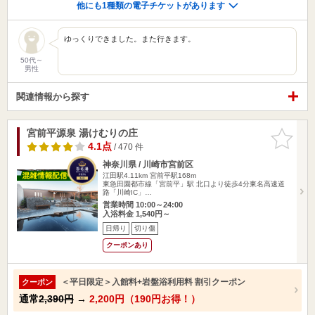
他にも1種類の電子チケットがあります
ゆっくりできました。また行きます。
50代～
男性
関連情報から探す
宮前平源泉 湯けむりの庄
お気に入
りに追加
4.1点
/ 470 件
神奈川県 / 川崎市宮前区
江田駅4.11km
宮前平駅168m
東急田園都市線「宮前平」駅 北口より徒歩4分東名高速道
路「川崎IC」…
営業時間 10:00～24:00
入浴料金 1,540円～
日帰り
切り傷
クーポンあり
＜平日限定＞入館料+岩盤浴利用料 割引クーポン
クーポン
通常
2,390円
→
2,200円（190円お得！）