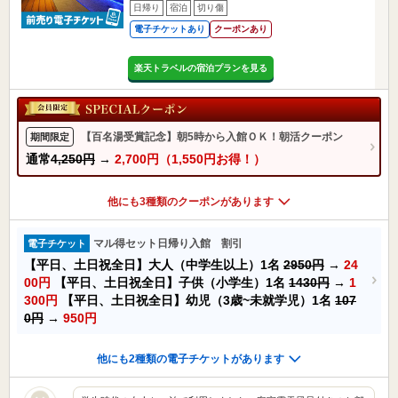
日帰り
宿泊
切り傷
電子チケットあり
クーポンあり
楽天トラベルの宿泊プランを見る
【百名湯受賞記念】朝5時から入館ＯＫ！朝活クーポン
期間限定
通常
4,250円
→
2,700円（1,550円お得！）
他にも3種類のクーポンがあります
マル得セット日帰り入館 割引
電子チケット
【平日、土日祝全日】大人（中学生以上）1名
2950円
→
24
00円
【平日、土日祝全日】子供（小学生）1名
1430円
→
1
300円
【平日、土日祝全日】幼児（3歳~未就学児）1名
107
0円
→
950円
他にも2種類の電子チケットがあります