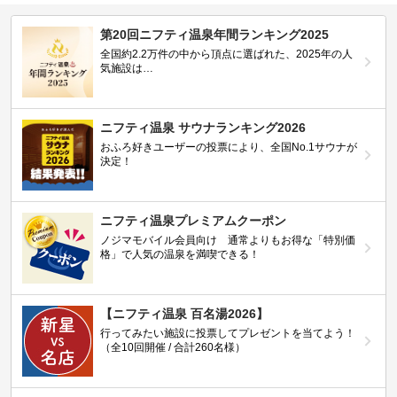
第20回ニフティ温泉年間ランキング2025
全国約2.2万件の中から頂点に選ばれた、2025年の人
気施設は…
ニフティ温泉 サウナランキング2026
おふろ好きユーザーの投票により、全国No.1サウナが
決定！
ニフティ温泉プレミアムクーポン
ノジマモバイル会員向け 通常よりもお得な「特別価
格」で人気の温泉を満喫できる！
【ニフティ温泉 百名湯2026】
行ってみたい施設に投票してプレゼントを当てよう！
（全10回開催 / 合計260名様）