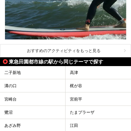
おすすめのアクティビティをもっと見る
東急田園都市線の駅から同じテーマで探す
二子新地
高津
溝の口
梶が谷
宮崎台
宮前平
鷺沼
たまプラーザ
あざみ野
江田