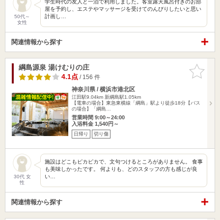
学生時代の友人と一泊で利用しました。客室露天風呂付きのお部
屋を予約し、エステやマッサージを受けてのんびりしたいと思い
計画し…
50代～
女性
関連情報から探す
綱島源泉 湯けむりの庄
お気に入
りに追加
4.1点
/ 156 件
神奈川県 / 横浜市港北区
江田駅9.04km
新綱島駅1.05km
【電車の場合】東急東横線「綱島」駅より徒歩18分【バス
の場合】「綱島…
営業時間 9:00～24:00
入浴料金 1,540円～
日帰り
切り傷
施設はどこもピカピカで、文句つけるところがありません。 食事
も美味しかったです。 何よりも、どのスタッフの方も感じが良
い…
30代 女
性
関連情報から探す