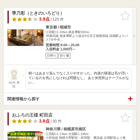
季乃彩（ときのいろどり）
お気に入
りに追加
3.9点
/ 125 件
東京都 / 稲城市
江田駅11.20km
南多摩駅393m
JR南武線 南多摩駅より徒歩5分京王相模原線 稲城駅よりバ
ス7分中央…
営業時間 9:00～25:00
入浴料金 1,000円～
日帰り
切り傷
朝一はあまり混んでなく入りやすかった。内湯の寝湯は毛が浮い
ているのを気にしなければ問題なし。 あと休憩所はテーブルがな
い…
40代 男
性
関連情報から探す
おふろの王様 町田店
お気に入
りに追加
3.8点
/ 30 件
神奈川県 / 相模原市南区
江田駅11.23km
古淵駅1.29km
小田急線 相模大野駅前・町田駅、横浜線 古淵駅前より無