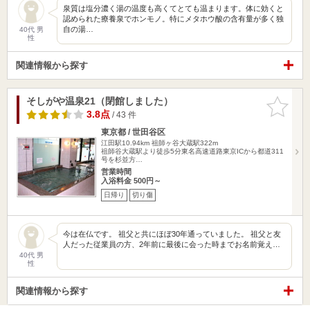
泉質は塩分濃く湯の温度も高くてとても温まります。体に効くと
認められた療養泉でホンモノ。特にメタホウ酸の含有量が多く独
自の湯…
40代 男
性
関連情報から探す
そしがや温泉21（閉館しました）
お気に入
りに追加
3.8点
/ 43 件
東京都 / 世田谷区
江田駅10.94km
祖師ヶ谷大蔵駅322m
祖師谷大蔵駅より徒歩5分東名高速道路東京ICから都道311
号を杉並方…
営業時間
入浴料金 500円～
日帰り
切り傷
今は在仏です。 祖父と共にほぼ30年通っていました。 祖父と友
人だった従業員の方、2年前に最後に会った時までお名前覚え…
40代 男
性
関連情報から探す