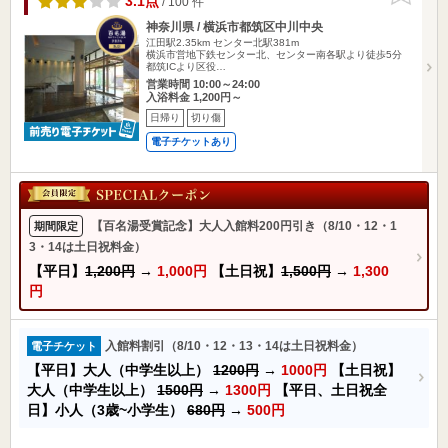
3.1点
/ 100 件
神奈川県 / 横浜市都筑区中川中央
江田駅2.35km
センター北駅381m
横浜市営地下鉄センター北、センター南各駅より徒歩5分
都筑ICより区役…
営業時間 10:00～24:00
入浴料金 1,200円～
日帰り
切り傷
電子チケットあり
【百名湯受賞記念】大人入館料200円引き（8/10・12・1
期間限定
3・14は土日祝料金）
【平日】
1,200円
→
1,000円
【土日祝】
1,500円
→
1,300
円
入館料割引（8/10・12・13・14は土日祝料金）
電子チケット
【平日】大人（中学生以上）
1200円
→
1000円
【土日祝】
大人（中学生以上）
1500円
→
1300円
【平日、土日祝全
日】小人（3歳~小学生）
680円
→
500円