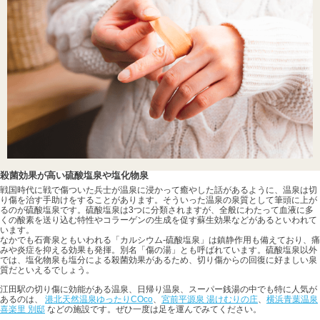
殺菌効果が高い硫酸塩泉や塩化物泉
戦国時代に戦で傷ついた兵士が温泉に浸かって癒やした話があるように、温泉は切
り傷を治す手助けをすることがあります。そういった温泉の泉質として筆頭に上が
るのが硫酸塩泉です。硫酸塩泉は3つに分類されますが、全般にわたって血液に多
くの酸素を送り込む特性やコラーゲンの生成を促す蘇生効果などがあるといわれて
います。
なかでも石膏泉ともいわれる「カルシウム-硫酸塩泉」は鎮静作用も備えており、痛
みや炎症を抑える効果も発揮。別名「傷の湯」とも呼ばれています。硫酸塩泉以外
では、塩化物泉も塩分による殺菌効果があるため、切り傷からの回復に好ましい泉
質だといえるでしょう。
江田駅の切り傷に効能がある温泉、日帰り温泉、スーパー銭湯の中でも特に人気が
あるのは、
港北天然温泉ゆったりCOco
、
宮前平源泉 湯けむりの庄
、
横浜青葉温泉
喜楽里 別邸
などの施設です。ぜひ一度は足を運んでみてください。