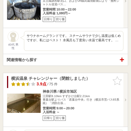
京王線調布駅北口、およびJR線武蔵境駅南口より「無料シ
ャトル送迎バス…
営業時間 10:00～22:00
入浴料金 1,080円～
日帰り
切り傷
サウナホームグランドです。 スチームサウナで少し温度は低くめ
ですが、私にはベスト！ 水風呂も丁度良い水温で最高です。 …
40代 男
性
関連情報から探す
横浜温泉 チャレンジャー（閉館しました）
お気に入
りに追加
3.9点
/ 75 件
神奈川県 / 横浜市旭区
江田駅8.10km
すずかけ台駅2.21km
青葉台駅よりバス「若葉台中央」行き（横浜市営バス65系
統）「消防出張…
営業時間 9:00～20:00
入浴料金 ～
日帰り
切り傷