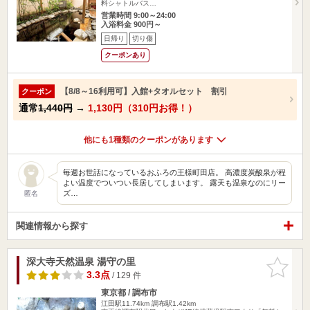
料シャトルバス…
営業時間 9:00～24:00
入浴料金 900円～
日帰り
切り傷
クーポンあり
【8/8～16利用可】入館+タオルセット 割引
クーポン
通常
1,440円
→
1,130円（310円お得！）
他にも1種類のクーポンがあります
毎週お世話になっているおふろの王様町田店。 高濃度炭酸泉が程
よい温度でついつい長居してしまいます。 露天も温泉なのにリー
ズ…
匿名
関連情報から探す
深大寺天然温泉 湯守の里
お気に入
りに追加
3.3点
/ 129 件
東京都 / 調布市
江田駅11.74km
調布駅1.42km