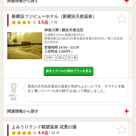
関連情報から探す
新横浜フジビューホテル（新横浜天然温泉）
お気に入
りに追加
3.5点
/ 7 件
神奈川県 / 横浜市港北区
江田駅8.07km
新横浜駅252m
新横浜駅北口徒歩3分東名横浜青葉IC約20分／第三京浜港
北IC約5分…
営業時間 14:00～23:30
入浴料金 1,500円～
日帰り
宿泊
切り傷
楽天トラベルの宿泊プランを見る
茶色の古代化石海水の温泉が気持ちよかったです。サウナと水風
呂と整いスペース(木の椅子)があって満足しました。
50代～
男性
関連情報から探す
よみうりランド眺望温泉 花景の湯
お気に入
りに追加
4.4点
/ 34 件