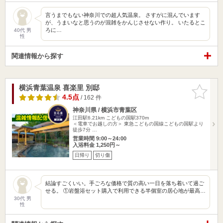
言うまでもない神奈川での超人気温泉。 さすがに混んでいます
が、うまいなと思うのが混雑をかんじさせない作り。 いたるとこ
ろに…
40代 男
性
関連情報から探す
横浜青葉温泉 喜楽里 別邸
お気に入
りに追加
4.5点
/ 162 件
神奈川県 / 横浜市青葉区
江田駅6.21km
こどもの国駅370m
＜電車でお越しの方＞ 東急こどもの国線こどもの国駅より
徒歩7分 …
営業時間 9:00～24:00
入浴料金 1,250円～
日帰り
切り傷
結論すごくいい。手ごろな価格で質の高い一日を落ち着いて過ご
せる。 ①岩盤浴セット購入で利用できる半個室の居心地が最高…
30代 男
性