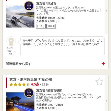
東京都 / 稲城市
江田駅8.29km
京王よみうりランド駅512m
・「京王よみうりランド駅」から徒歩約10分 ※京王よみう
りランド駅…
営業時間 10:00～23:00
入浴料金 2,300円～
日帰り
切り傷
雨の平日に行ったので、かなり空いていました。 おかげで、どの
湯船ゆったり浸かることが出来ました。 露天風呂は雨のために…
50代～
指定し
ない
関連情報から探す
東京・湯河原温泉 万葉の湯
お気に入
りに追加
4.5点
/ 32 件
東京都 / 町田市鶴間
江田駅8.79km
南町田グランベリーパーク駅752m
東急田園都市線 南町田グランベリーパーク駅、ＪＲ・小田
急線 町田駅か…
営業時間 0:00～24:00
入浴料金 1,190円～