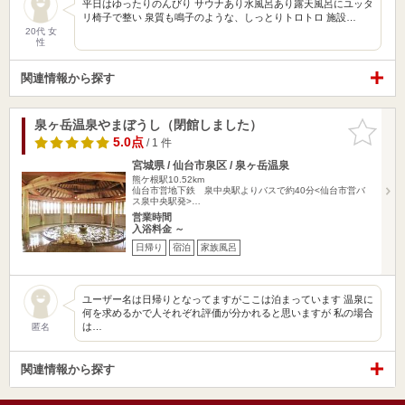
平日はゆったりのんびり サウナあり水風呂あり露天風呂にユッタ
リ椅子で整い 泉質も鳴子のような、しっとりトロトロ 施設…
20代 女
性
関連情報から探す
泉ヶ岳温泉やまぼうし（閉館しました）
お気に入
りに追加
5.0点
/ 1 件
宮城県 / 仙台市泉区 / 泉ヶ岳温泉
熊ケ根駅10.52km
仙台市営地下鉄 泉中央駅よりバスで約40分<仙台市営バ
ス泉中央駅発>…
営業時間
入浴料金 ～
日帰り
宿泊
家族風呂
ユーザー名は日帰りとなってますがここは泊まっています 温泉に
何を求めるかで人それぞれ評価が分かれると思いますが 私の場合
は…
匿名
関連情報から探す