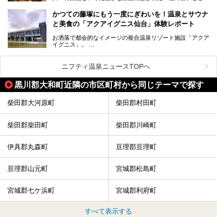
知られ、戦国武将・伊達政宗のお膝元として歴史ファンにも
この記事はサッポロビールのPRイベント告知記事です。
人気です。新幹線を使えば都心から1時間30分とアクセスも
今回はそんな旅館の中から、おすすめしたい5ヶ所の温泉を
かつての藤塚にもう一度にぎわいを！温泉とサウナ
よく、気軽に訪れやすい地方都市の1つです。
セレクトしてみました。うち3ヶ所はサウナも楽しめます。
と美食の「アクアイグニス仙台」体験レポート
今回は、仙台市内のおすすめスーパー銭湯をご紹介します。
お洒落で都会的なイメージの複合温泉リゾート施設「アクア
仙台牛タンなどを堪能するグルメ旅や、スポーツ観戦の遠征
イグニス」。
時などに利用しやすい温浴施設がたくさんありますよ。
関西空港や吉川美南（埼玉県）に続いて仙台市若林区に202
2年4月にオープンした「アクアイグニス仙台」は、日帰り
ニフティ温泉ニュースTOPへ
温泉の「藤塚の湯」、マルシェ リアン、和食「笠庵」、イ
タリアン「グリーチネ」、ベーカリー「マリアージュ ドゥ
黒川郡大和町近隣の市区町村から同じテーマで探す
ファリーヌ」、スイーツの「コンフィチュール アッシュ」
と「ル ショコラ ドゥ アッシュ」、そしてカフェ「猿田彦珈
琲」と話題のお店が勢ぞろい！
柴田郡大河原町
柴田郡村田町
この「アクアイグニス仙台」の魅力を探りにお出かけしてき
ました。
柴田郡柴田町
柴田郡川崎町
伊具郡丸森町
亘理郡亘理町
亘理郡山元町
宮城郡松島町
宮城郡七ケ浜町
宮城郡利府町
すべて表示する