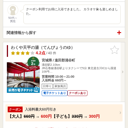
クーポン利用でお得に入浴できました。 カラオケ🎤も楽しめまし
た。
50代～
男性
関連情報から探す
わくや天平の湯（てんぴょうのゆ）
お気に入
りに追加
4.2点
/ 40 件
宮城県 / 遠田郡涌谷町
涌谷駅2.10km
JR石巻線涌谷駅よりタクシーで5分 東北道古川ICから国道
108号…
営業時間 10:00～21:00
入浴料金 660円～
日帰り
家族風呂
電子チケットあり
クーポンあり
入浴料最大60円引き
クーポン
【大人】
660円
→
600円
【子ども】
330円
→
300円