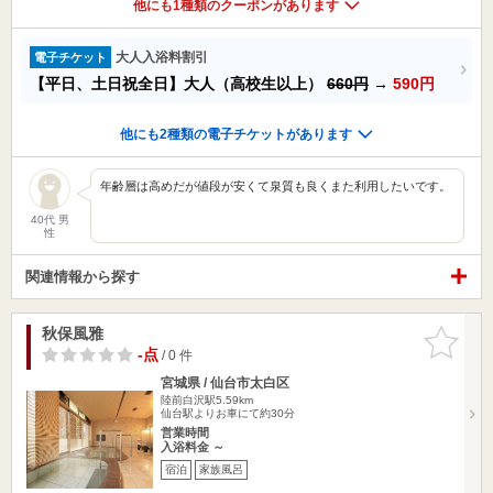
他にも1種類のクーポンがあります
大人入浴料割引
電子チケット
【平日、土日祝全日】大人（高校生以上）
660円
→
590円
他にも2種類の電子チケットがあります
年齢層は高めだが値段が安くて泉質も良くまた利用したいです。
40代 男
性
関連情報から探す
秋保風雅
お気に入
りに追加
-点
/ 0 件
宮城県 / 仙台市太白区
陸前白沢駅5.59km
仙台駅よりお車にて約30分
営業時間
入浴料金 ～
宿泊
家族風呂