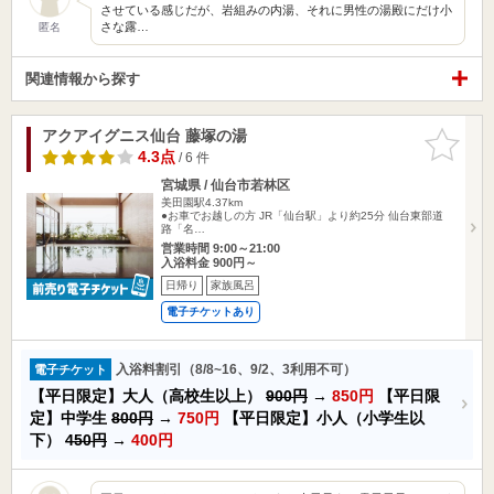
させている感じだが、岩組みの内湯、それに男性の湯殿にだけ小
さな露…
匿名
関連情報から探す
アクアイグニス仙台 藤塚の湯
お気に入
りに追加
4.3点
/ 6 件
宮城県 / 仙台市若林区
美田園駅4.37km
●お車でお越しの方 JR「仙台駅」より約25分 仙台東部道
路「名…
営業時間 9:00～21:00
入浴料金 900円～
日帰り
家族風呂
電子チケットあり
入浴料割引（8/8~16、9/2、3利用不可）
電子チケット
【平日限定】大人（高校生以上）
900円
→
850円
【平日限
定】中学生
800円
→
750円
【平日限定】小人（小学生以
下）
450円
→
400円