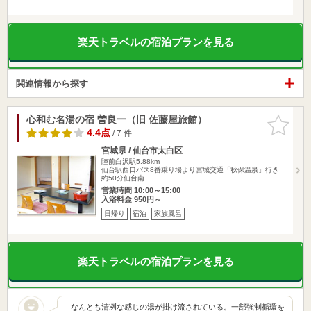
楽天トラベルの宿泊プランを見る
関連情報から探す
心和む名湯の宿 曽良一（旧 佐藤屋旅館）
お気に入
りに追加
4.4点
/ 7 件
宮城県 / 仙台市太白区
陸前白沢駅5.88km
仙台駅西口バス8番乗り場より宮城交通「秋保温泉」行き
約50分仙台南…
営業時間 10:00～15:00
入浴料金 950円～
日帰り
宿泊
家族風呂
楽天トラベルの宿泊プランを見る
なんとも清冽な感じの湯が掛け流されている。一部強制循環を