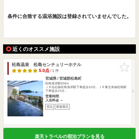
条件に合致する温浴施設は登録されていませんでした。
近くのオススメ施設
松島温泉 松島センチュリーホテル
お気に入
りに追加
5.0点
/ 1 件
宮城県 / 宮城郡松島町
松島海岸駅656m
ＪＲ仙石線松島海岸駅下車徒歩10分、ＪＲ東北本線松島駅
下車徒歩15分…
営業時間
入浴料金 ～
宿泊
家族風呂
楽天トラベルの宿泊プランを見る