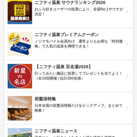
ニフティ温泉 サウナランキング2026
おふろ好きユーザーの投票により、全国No.1サウナが
決定！
ニフティ温泉プレミアムクーポン
ノジマモバイル会員向け 通常よりもお得な「特別価
格」で人気の温泉を満喫できる！
【ニフティ温泉 百名湯2026】
行ってみたい施設に投票してプレゼントを当てよう！
（全10回開催 / 合計260名様）
岩盤浴特集
日本全国の岩盤浴情報だけをピックアップ。まとめて
検索！
ニフティ温泉ニュース