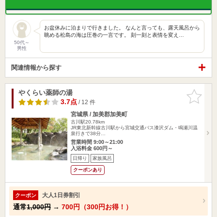
​お盆休みに泊まりで行きました。 なんと言っても、露天風呂から
眺める松島の海は圧巻の一言です。 刻一刻と表情を変え…
50代～
男性
関連情報から探す
やくらい薬師の湯
お気に入
りに追加
3.7点
/ 12 件
宮城県 / 加美郡加美町
古川駅20.78km
JR東北新幹線古川駅から宮城交通バス漆沢ダム・鳴瀬川温
泉行きで38分…
営業時間 9:00～21:00
入浴料金 600円～
日帰り
家族風呂
クーポンあり
大人1日券割引
クーポン
通常
1,000円
→
700円（300円お得！）