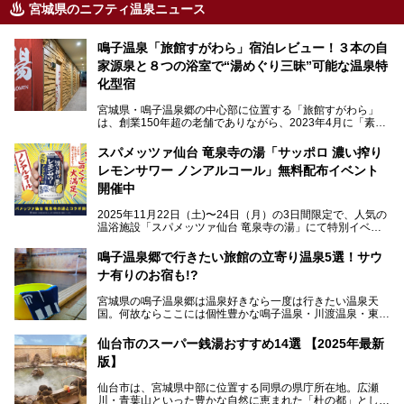
宮城県のニフティ温泉ニュース
鳴子温泉「旅館すがわら」宿泊レビュー！３本の自
家源泉と８つの浴室で“湯めぐり三昧”可能な温泉特
化型宿
宮城県・鳴子温泉郷の中心部に位置する「旅館すがわら」
は、創業150年超の老舗でありながら、2023年4月に「素泊
まり専門の宿」としてリニューアルオープン。同時に温泉熱
を利用したサウナも新設され、温泉ファン・サウナ―双方に
スパメッツァ仙台 竜泉寺の湯「サッポロ 濃い搾り
注目のスポットです。
レモンサワー ノンアルコール」無料配布イベント
開催中
特筆すべきは、館内で完結する圧倒的な「湯めぐり」のバリ
2025年11月22日（土)〜24日（月）の3日間限定で、人気の
エーション。“温泉のデパート”・“東の横綱”と称される鳴子
温浴施設「スパメッツァ仙台 竜泉寺の湯」にて特別イベン
温泉郷の中でも、3本の異なる自家源泉を使い分けるその実
トを開催！居酒屋の手搾りサワーのような本格感が味わえる
力は折り紙付き。実際に宿泊した筆者が、“温泉”を中心にそ
「サッポロ 濃い搾りレモンサワー ノンアルコール」を無料
鳴子温泉郷で行きたい旅館の立寄り温泉5選！サウ
の全貌を詳細レビューします！
配布します。さらにSNS投稿で「サッポロ 濃い搾りグレフ
ナ有りのお宿も!?
ルサワー ノンアルコール」もプレゼント。湯上がりにぴっ
たりの一杯をぜひお楽しみください。
宮城県の鳴子温泉郷は温泉好きなら一度は行きたい温泉天
国。何故ならここには個性豊かな鳴子温泉・川渡温泉・東鳴
子温泉・中山平温泉・鬼首温泉という5つの温泉地があり、
硫黄泉、塩化物泉、硫酸塩泉、炭酸水素塩泉などと多様な泉
仙台市のスーパー銭湯おすすめ14選 【2025年最新
質がそろっているからです。
版】
ー
また共同浴場（日帰り温泉）だけでなく、嬉しいことに多く
仙台市は、宮城県中部に位置する同県の県庁所在地。広瀬
の旅館・ホテルも立ち寄り入浴に門戸を開いてくれていま
提供元：サッポロビール【PR】
川・青葉山といった豊かな自然に恵まれた「杜の都」として
す。