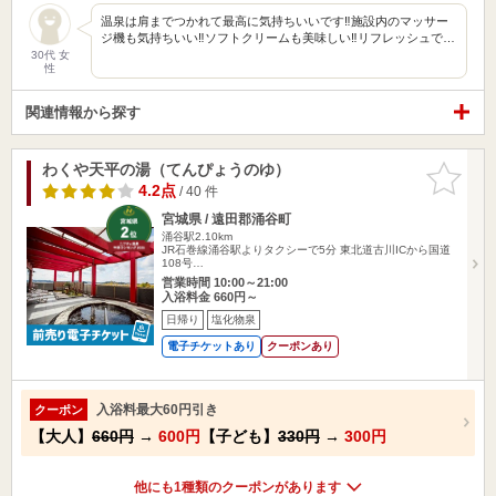
温泉は肩までつかれて最高に気持ちいいです‼︎施設内のマッサー
ジ機も気持ちいい‼︎ソフトクリームも美味しい‼︎リフレッシュで…
30代 女
性
関連情報から探す
わくや天平の湯（てんぴょうのゆ）
お気に入
りに追加
4.2点
/ 40 件
宮城県 / 遠田郡涌谷町
涌谷駅2.10km
JR石巻線涌谷駅よりタクシーで5分 東北道古川ICから国道
108号…
営業時間 10:00～21:00
入浴料金 660円～
日帰り
塩化物泉
電子チケットあり
クーポンあり
入浴料最大60円引き
クーポン
【大人】
660円
→
600円
【子ども】
330円
→
300円
他にも1種類のクーポンがあります