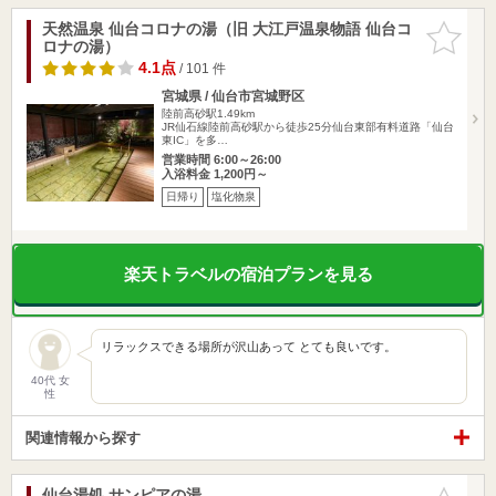
天然温泉 仙台コロナの湯（旧 大江戸温泉物語 仙台コ
お気に入
ロナの湯）
りに追加
4.1点
/ 101 件
宮城県 / 仙台市宮城野区
陸前高砂駅1.49km
JR仙石線陸前高砂駅から徒歩25分仙台東部有料道路「仙台
東IC」を多…
営業時間 6:00～26:00
入浴料金 1,200円～
日帰り
塩化物泉
楽天トラベルの宿泊プランを見る
リラックスできる場所が沢山あって とても良いです。
40代 女
性
関連情報から探す
仙台湯処 サンピアの湯
お気に入