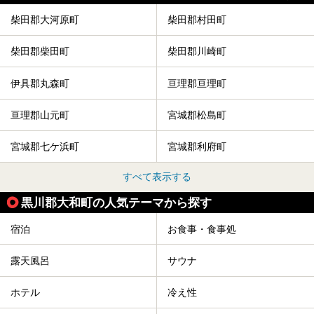
と「ル ショコラ ドゥ アッシュ」、そしてカフェ「猿田彦珈
琲」と話題のお店が勢ぞろい！
柴田郡大河原町
柴田郡村田町
この「アクアイグニス仙台」の魅力を探りにお出かけしてき
ました。
柴田郡柴田町
柴田郡川崎町
伊具郡丸森町
亘理郡亘理町
亘理郡山元町
宮城郡松島町
宮城郡七ケ浜町
宮城郡利府町
すべて表示する
黒川郡大和町の人気テーマから探す
宿泊
お食事・食事処
露天風呂
サウナ
ホテル
冷え性