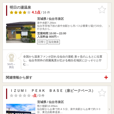
明日の湯温泉
お気に入
りに追加
4.1点
/ 16 件
宮城県 / 仙台市泉区
泉中央駅7.26km
仙台市営地下鉄の泉中央駅から市バス(2番乗り場)で20分。
行き先から…
営業時間 10:00～22:00
入浴料金 800円～
日帰り
塩化物泉
全国から温泉ファンが訪れる仙台の湯処 泉ヶ岳のふもとに位置
し、仙台市郊外の田園風景が広がる根白石地区にひっそりと佇
む…
50代～
男性
関連情報から探す
ＩＺＵＭＩ ＰＥＡＫ ＢＡＳＥ（泉ピークベース）
お気に入
りに追加
-点
/ 0 件
宮城県 / 仙台市泉区
熊ケ根駅10.85km
仙台駅からお車で約４５分、泉中央駅からお車で約３０
分、東北自動車道泉…