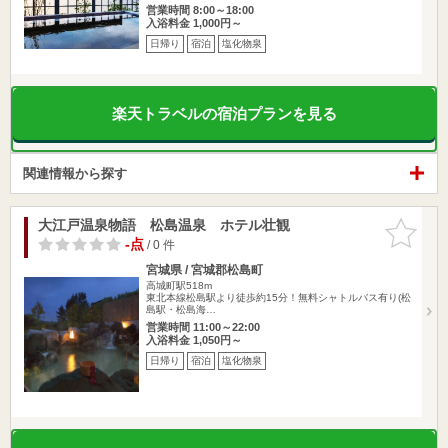
営業時間 8:00～18:00
入浴料金 1,000円～
日帰り
宿泊
塩化物泉
楽天トラベルの宿泊プランを見る
関連情報から探す
大江戸温泉物語 松島温泉 ホテル壮観
お気に入
りに追加
-点
/ 0 件
宮城県 / 宮城郡松島町
高城町駅518m
東北本線松島駅より徒歩約15分！無料シャトルバス有り(松
島駅・松島海…
営業時間 11:00～22:00
入浴料金 1,050円～
日帰り
宿泊
塩化物泉