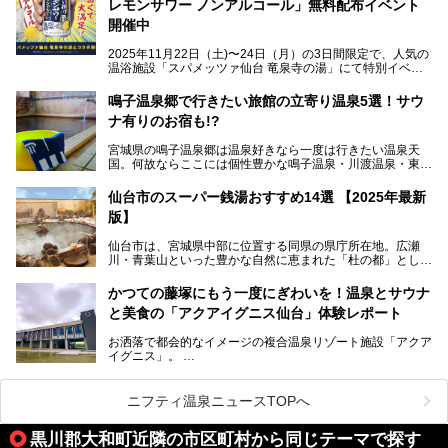
レモンサワー ノンアルコール」無料配布イベント
開催中
特筆すべきは、館内で完結する圧倒的な「湯めぐり」のバリ
2025年11月22日（土)〜24日（月）の3日間限定で、人気の
エーション。“温泉のデパート”・“東の横綱”と称される鳴子
温浴施設「スパメッツァ仙台 竜泉寺の湯」にて特別イベン
温泉郷の中でも、3本の異なる自家源泉を使い分けるその実
トを開催！居酒屋の手搾りサワーのような本格感が味わえる
力は折り紙付き。実際に宿泊した筆者が、“温泉”を中心にそ
「サッポロ 濃い搾りレモンサワー ノンアルコール」を無料
鳴子温泉郷で行きたい旅館の立寄り温泉5選！サウ
の全貌を詳細レビューします！
配布します。さらにSNS投稿で「サッポロ 濃い搾りグレフ
ナ有りのお宿も!?
ルサワー ノンアルコール」もプレゼント。湯上がりにぴっ
たりの一杯をぜひお楽しみください。
宮城県の鳴子温泉郷は温泉好きなら一度は行きたい温泉天
国。何故ならここには個性豊かな鳴子温泉・川渡温泉・東鳴
子温泉・中山平温泉・鬼首温泉という5つの温泉地があり、
硫黄泉、塩化物泉、硫酸塩泉、炭酸水素塩泉などと多様な泉
仙台市のスーパー銭湯おすすめ14選 【2025年最新
質がそろっているからです。
版】
ー
また共同浴場（日帰り温泉）だけでなく、嬉しいことに多く
仙台市は、宮城県中部に位置する同県の県庁所在地。広瀬
の旅館・ホテルも立ち寄り入浴に門戸を開いてくれていま
提供元：サッポロビール【PR】
川・青葉山といった豊かな自然に恵まれた「杜の都」として
す。
知られ、戦国武将・伊達政宗のお膝元として歴史ファンにも
この記事はサッポロビールのPRイベント告知記事です。
人気です。新幹線を使えば都心から1時間30分とアクセスも
今回はそんな旅館の中から、おすすめしたい5ヶ所の温泉を
かつての藤塚にもう一度にぎわいを！温泉とサウナ
よく、気軽に訪れやすい地方都市の1つです。
セレクトしてみました。うち3ヶ所はサウナも楽しめます。
と美食の「アクアイグニス仙台」体験レポート
今回は、仙台市内のおすすめスーパー銭湯をご紹介します。
お洒落で都会的なイメージの複合温泉リゾート施設「アクア
仙台牛タンなどを堪能するグルメ旅や、スポーツ観戦の遠征
イグニス」。
時などに利用しやすい温浴施設がたくさんありますよ。
関西空港や吉川美南（埼玉県）に続いて仙台市若林区に202
2年4月にオープンした「アクアイグニス仙台」は、日帰り
ニフティ温泉ニュースTOPへ
温泉の「藤塚の湯」、マルシェ リアン、和食「笠庵」、イ
タリアン「グリーチネ」、ベーカリー「マリアージュ ドゥ
黒川郡大和町近隣の市区町村から同じテーマで探す
ファリーヌ」、スイーツの「コンフィチュール アッシュ」