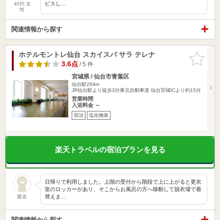
ビスし…
40代 女
性
関連情報から探す
ホテルモントレ仙台 スカイスパ サラ テレナ
お気に入
りに追加
3.6点
/ 5 件
宮城県 / 仙台市青葉区
仙台駅269m
JR仙台駅より徒歩3分東北自動車道 仙台宮城ICより約15分
営業時間
入浴料金 ～
宿泊
塩化物泉
楽天トラベルの宿泊プランを見る
日帰りで利用しました。上階の受付から階段で上に上がると更衣
室のロッカーがあり、そこからお風呂の方へ移動して脱衣場で着
替えま…
匿名
関連情報から探す