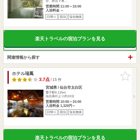
分、終点下車…
営業時間 11:00～15:00
入浴料金 ～
日帰り
宿泊
塩化物泉
楽天トラベルの宿泊プランを見る
関連情報から探す
ホテル瑞鳳
お気に入
りに追加
3.7点
/ 15 件
宮城県 / 仙台市太白区
愛子駅6.12km
仙台南ICより約10分
営業時間 10:00～15:00
入浴料金 1,320円～
日帰り
宿泊
塩化物泉
楽天トラベルの宿泊プランを見る