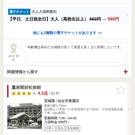
大人入浴料割引
電子チケット
【平日、土日祝全日】大人（高校生以上）
660円
→
590円
他にも2種類の電子チケットがあります
年齢層は高めだが値段が安くて泉質も良くまた利用したいです。
40代 男
性
関連情報から探す
鷹泉閣岩松旅館
お気に入
りに追加
4.3点
/ 32 件
宮城県 / 仙台市青葉区
奥新川駅1.79km
仙台駅より市営バス作並温泉行きで60分 ※作並温泉元湯
下車（仙台駅西…
営業時間 7:00～24:00
入浴料金 900円～
日帰り
宿泊
塩化物泉