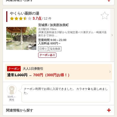
やくらい薬師の湯
お気に入
りに追加
3.7点
/ 12 件
宮城県 / 加美郡加美町
古川駅20.78km
JR東北新幹線古川駅から宮城交通バス漆沢ダム・鳴瀬川温
泉行きで38分…
営業時間 9:00～21:00
入浴料金 600円～
日帰り
塩化物泉
クーポンあり
大人1日券割引
クーポン
通常
1,000円
→
700円（300円お得！）
クーポン利用でお得に入浴できました。 カラオケ🎤も楽しめまし
た。
50代～
男性
関連情報から探す