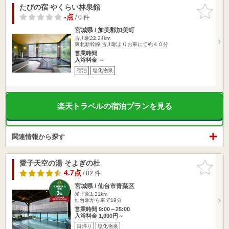
たびの宿 やくらい林泉館
お気に入
りに追加
-点
/ 0 件
宮城県 / 加美郡加美町
古川駅22.24km
東北新幹線 古川駅よりお車にて約４０分
営業時間
入浴料金 ～
宿泊
塩化物泉
楽天トラベルの宿泊プランを見る
関連情報から探す
愛子天空の湯 そよぎの杜
お気に入
りに追加
4.7点
/ 82 件
宮城県 / 仙台市青葉区
愛子駅1.31km
仙台駅から車で19分
営業時間 9:00～25:00
入浴料金 1,000円～
日帰り
塩化物泉