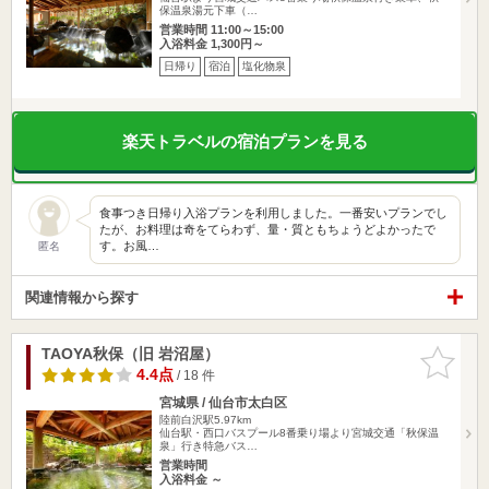
保温泉湯元下車（…
営業時間 11:00～15:00
入浴料金 1,300円～
日帰り
宿泊
塩化物泉
楽天トラベルの宿泊プランを見る
食事つき日帰り入浴プランを利用しました。一番安いプランでし
たが、お料理は奇をてらわず、量・質ともちょうどよかったで
す。お風…
匿名
関連情報から探す
TAOYA秋保（旧 岩沼屋）
お気に入
りに追加
4.4点
/ 18 件
宮城県 / 仙台市太白区
陸前白沢駅5.97km
仙台駅・西口バスプール8番乗り場より宮城交通「秋保温
泉」行き特急バス…
営業時間
入浴料金 ～