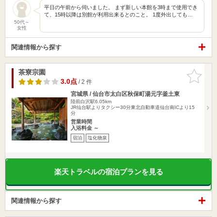
平日の午前から伺いました。 まず新しい本館を3時まで使用でき
て、15時以降は別館が利用出来るとのこと。 1度外出しても…
50代～
女性
関連情報から探す
茶寮宗園
お気に入
りに追加
3.0点
/ 2 件
宮城県 / 仙台市太白区秋保町湯元字釜土東
陸前白沢駅6.05km
JR仙台駅よりタクシー30分東北自動車道仙台南ICより15
分
営業時間
入浴料金 ～
宿泊
塩化物泉
楽天トラベルの宿泊プランを見る
関連情報から探す