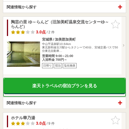
関連情報から探す
陶芸の里 ゆ～らんど（旧加美町温泉交流センターゆ～
お気に入
らんど）
りに追加
3.0点
/ 2 件
宮城県 / 加美郡加美町
中山平温泉駅10.64km
東北新幹線古川駅からタクシーで40分、宮城交通バスで50
分東北自動車…
営業時間 9:00～21:00
入浴料金 700円～
日帰り
宿泊
塩化物泉
楽天トラベルの宿泊プランを見る
関連情報から探す
ホテル華乃湯
お気に入
りに追加
3.0点
/ 9 件