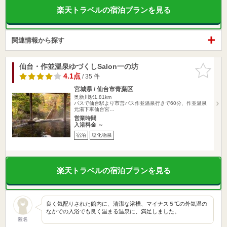
楽天トラベルの宿泊プランを見る
関連情報から探す
仙台・作並温泉ゆづくしSalon一の坊
お気に入
りに追加
4.1点
/ 35 件
宮城県 / 仙台市青葉区
奥新川駅1.81km
バスで仙台駅より市営バス作並温泉行きで60分、作並温泉
元湯下車仙台宮…
営業時間
入浴料金 ～
宿泊
塩化物泉
楽天トラベルの宿泊プランを見る
良く気配りされた館内に、清潔な浴槽、マイナス５℃の外気温の
なかでの入浴でも良く温まる温泉に、満足しました。
匿名