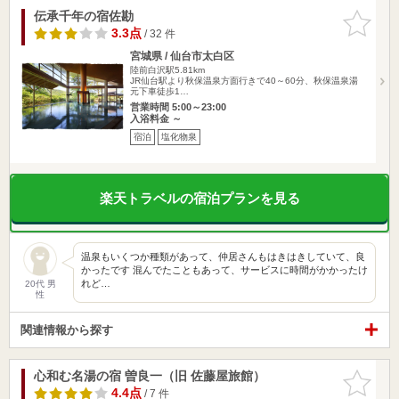
伝承千年の宿佐勘
お気に入
りに追加
3.3点
/ 32 件
宮城県 / 仙台市太白区
陸前白沢駅5.81km
JR仙台駅より秋保温泉方面行きで40～60分、秋保温泉湯
元下車徒歩1…
営業時間 5:00～23:00
入浴料金 ～
宿泊
塩化物泉
楽天トラベルの宿泊プランを見る
温泉もいくつか種類があって、仲居さんもはきはきしていて、良
かったです 混んでたこともあって、サービスに時間がかかったけ
れど…
20代 男
性
関連情報から探す
心和む名湯の宿 曽良一（旧 佐藤屋旅館）
お気に入
りに追加
4.4点
/ 7 件