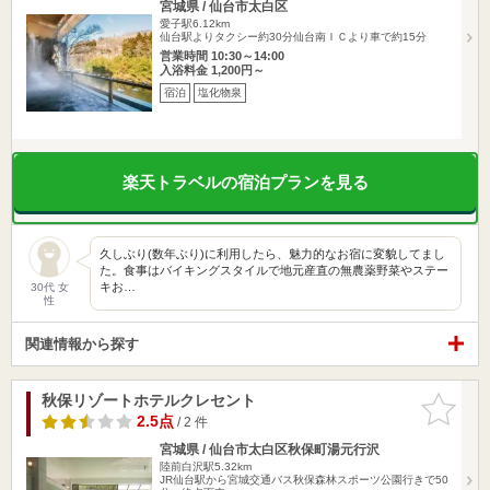
宮城県 / 仙台市太白区
愛子駅6.12km
仙台駅よりタクシー約30分仙台南ＩＣより車で約15分
営業時間 10:30～14:00
入浴料金 1,200円～
宿泊
塩化物泉
楽天トラベルの宿泊プランを見る
久しぶり(数年ぶり)に利用したら、魅力的なお宿に変貌してまし
た。食事はバイキングスタイルで地元産直の無農薬野菜やステー
キお…
30代 女
性
関連情報から探す
秋保リゾートホテルクレセント
お気に入
りに追加
2.5点
/ 2 件
宮城県 / 仙台市太白区秋保町湯元行沢
陸前白沢駅5.32km
JR仙台駅から宮城交通バス秋保森林スポーツ公園行きで50