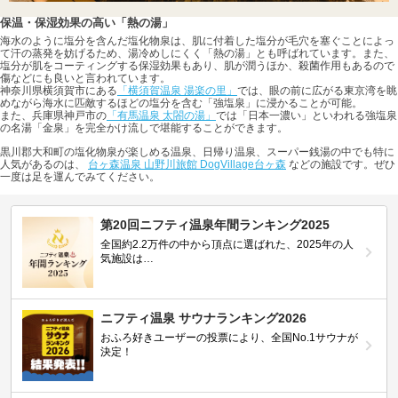
保温・保湿効果の高い「熱の湯」
海水のように塩分を含んだ塩化物泉は、肌に付着した塩分が毛穴を塞ぐことによっ
て汗の蒸発を妨げるため、湯冷めしにくく「熱の湯」とも呼ばれています。また、
塩分が肌をコーティングする保湿効果もあり、肌が潤うほか、殺菌作用もあるので
傷などにも良いと言われています。
神奈川県横須賀市にある
「横須賀温泉 湯楽の里」
では、眼の前に広がる東京湾を眺
めながら海水に匹敵するほどの塩分を含む「強塩泉」に浸かることが可能。
また、兵庫県神戸市の
「有馬温泉 太閤の湯」
では「日本一濃い」といわれる強塩泉
の名湯「金泉」を完全かけ流しで堪能することができます。
黒川郡大和町の塩化物泉が楽しめる温泉、日帰り温泉、スーパー銭湯の中でも特に
人気があるのは、
台ヶ森温泉 山野川旅館 DogVillage台ヶ森
などの施設です。ぜひ
一度は足を運んでみてください。
第20回ニフティ温泉年間ランキング2025
全国約2.2万件の中から頂点に選ばれた、2025年の人
気施設は…
ニフティ温泉 サウナランキング2026
おふろ好きユーザーの投票により、全国No.1サウナが
決定！