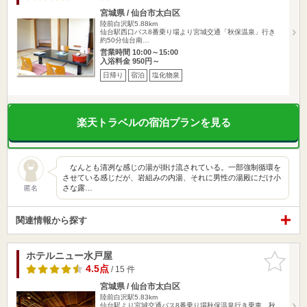
宮城県 / 仙台市太白区
陸前白沢駅5.88km
仙台駅西口バス8番乗り場より宮城交通「秋保温泉」行き
約50分仙台南…
営業時間 10:00～15:00
入浴料金 950円～
日帰り
宿泊
塩化物泉
楽天トラベルの宿泊プランを見る
なんとも清冽な感じの湯が掛け流されている。一部強制循環を
させている感じだが、岩組みの内湯、それに男性の湯殿にだけ小
さな露…
匿名
関連情報から探す
ホテルニュー水戸屋
お気に入
りに追加
4.5点
/ 15 件
宮城県 / 仙台市太白区
陸前白沢駅5.83km
仙台駅より宮城交通バス8番乗り場秋保温泉行き乗車、秋