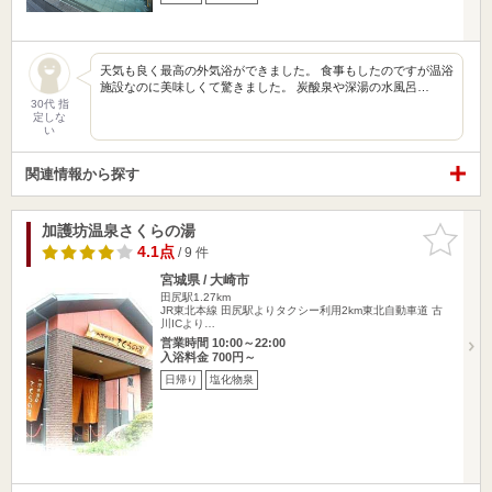
天気も良く最高の外気浴ができました。 食事もしたのですが温浴
施設なのに美味しくて驚きました。 炭酸泉や深湯の水風呂…
30代 指
定しな
い
関連情報から探す
加護坊温泉さくらの湯
お気に入
りに追加
4.1点
/ 9 件
宮城県 / 大崎市
田尻駅1.27km
JR東北本線 田尻駅よりタクシー利用2km東北自動車道 古
川ICより…
営業時間 10:00～22:00
入浴料金 700円～
日帰り
塩化物泉