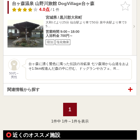
台ヶ森温泉 山野川旅館 DogVillage台ヶ森
お気に入
りに追加
4.0点
/ 1 件
宮城県 / 黒川郡大和町
大和I.Cより25分 仙台駅より車で50分 泉中央駅より車で3
5…
営業時間 9:00～18:00
入浴料金 700円～
宿泊
塩化物泉
台ヶ森に湧く鶯色に濁った伝説の冷鉱泉 七ツ森湖から山道をおよ
そ1.5km程進んだ森の中に佇む、ドッグランやカフェ、R…
50代～
男性
関連情報から探す
1
1
件中 1件～1件を表示
近くのオススメ施設