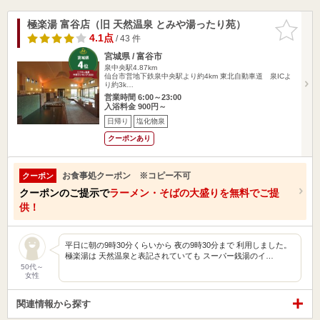
極楽湯 富谷店（旧 天然温泉 とみや湯ったり苑）
お気に入
りに追加
4.1点
/ 43 件
宮城県 / 富谷市
泉中央駅4.87km
仙台市営地下鉄泉中央駅より約4km 東北自動車道 泉ICよ
り約3k…
営業時間 6:00～23:00
入浴料金 900円～
日帰り
塩化物泉
クーポンあり
お食事処クーポン ※コピー不可
クーポン
クーポンのご提示で
ラーメン・そばの大盛りを無料でご提
供！
平日に朝の9時30分くらいから 夜の9時30分まで 利用しました。
極楽湯は 天然温泉と表記されていても スーパー銭湯のイ…
50代～
女性
関連情報から探す