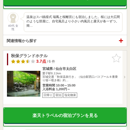
温泉はスパ銭様式 瑞鳳と桜離宮にも宿泊しました。桜には大広間
のような部屋に、自宅風呂より小さい内風呂と露天が各一ずつ。
簡…
40代 女
性
関連情報から探す
秋保グランドホテル
お気に入
りに追加
3.7点
/ 6 件
宮城県 / 仙台市太白区
愛子駅6.11km
宮城交通「秋保温泉行き」（仙台駅西口バスプール８番乗
り場ー覗き橋）約…
営業時間 10:00～15:00
入浴料金 1,200円～
日帰り
宿泊
塩化物泉
楽天トラベルの宿泊プランを見る