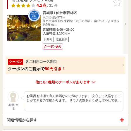
りに追加
4.2点
/ 31 件
宮城県 / 仙台市若林区
六丁の目駅573m
仙台市営地下鉄 東西線「六丁の目駅」 南1出入口より徒歩
約9分 仙…
営業時間 9:00～26:00
入浴料金 1,100円～
日帰り
塩化物泉
クーポンあり
各ご利用コース割引
クーポン
クーポンのご提示で
50円引き！
他にも1種類のクーポンがあります
お風呂も清潔で良く綺麗なので助かります。 安心して入浴するこ
とができるので助かります。 サウナの数をもう少し増やして欲…
30代 女
性
関連情報から探す