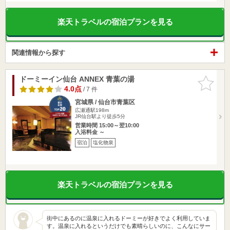
楽天トラベルの宿泊プランを見る
関連情報から探す
ドーミーイン仙台 ANNEX 青葉の湯
お気に入
りに追加
4.0点
/ 7 件
宮城県 / 仙台市青葉区
広瀬通駅198m
JR仙台駅より徒歩5分
営業時間 15:00～翌10:00
入浴料金 ～
宿泊
塩化物泉
楽天トラベルの宿泊プランを見る
街中にあるのに温泉に入れるドーミーが好きでよく利用していま
す。温泉に入れるというだけでも素晴らしいのに、こんなにサー