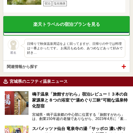
宿泊
塩化物泉
楽天トラベルの宿泊プランを見る
日帰りで秋保温泉周辺をよく回ってますが、日帰りの中では料理
は一番よかったです。 お風呂もぬるめ、あつめなどあって好みで
好き…
匿名
関連情報から探す
宮城県のニフティ温泉ニュース
鳴子温泉「旅館すがわら」宿泊レビュー！３本の自
家源泉と８つの浴室で“湯めぐり三昧”可能な温泉特
化型宿
宮城県・鳴子温泉郷の中心部に位置する「旅館すがわら」
は、創業150年超の老舗でありながら、2023年4月に「素泊
まり専門の宿」としてリニューアルオープン。同時に温泉熱
を利用したサウナも新設され、温泉ファン・サウナ―双方に
スパメッツァ仙台 竜泉寺の湯「サッポロ 濃い搾り
注目のスポットです。