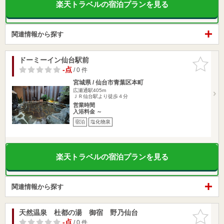
楽天トラベルの宿泊プランを見る
関連情報から探す
ドーミーイン仙台駅前
お気に入
りに追加
-点
/ 0 件
宮城県 / 仙台市青葉区本町
広瀬通駅405m
ＪＲ仙台駅より徒歩４分
営業時間
入浴料金 ～
宿泊
塩化物泉
楽天トラベルの宿泊プランを見る
関連情報から探す
天然温泉 杜都の湯 御宿 野乃仙台
お気に入
りに追加
-点
/ 0 件