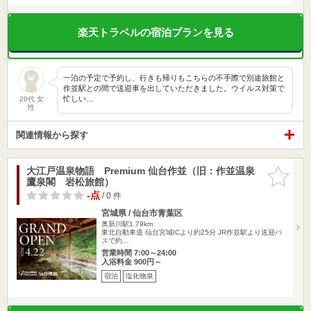
楽天トラベルの宿泊プランを見る
一泊の予定で予約し、行きも帰りもこちらの不手際で別途旅館と
作並駅との間で送迎車を出していただきました。ウイルス対策で
忙しい…
20代 女
性
関連情報から探す
大江戸温泉物語 Premium 仙台作並（旧：作並温泉
お気に入
鷹泉閣 岩松旅館）
りに追加
-点
/ 0 件
宮城県 / 仙台市青葉区
奥新川駅1.79km
東北自動車道 仙台宮城ICより約25分 JR作並駅より送迎バ
スで約…
営業時間 7:00～24:00
入浴料金 900円～
宿泊
塩化物泉