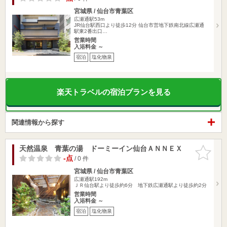
宮城県 / 仙台市青葉区
広瀬通駅53m
JR仙台駅西口より徒歩12分 仙台市営地下鉄南北線広瀬通
駅東2番出口…
営業時間
入浴料金 ～
宿泊
塩化物泉
楽天トラベルの宿泊プランを見る
関連情報から探す
天然温泉 青葉の湯 ドーミーイン仙台ＡＮＮＥＸ
お気に入
りに追加
-点
/ 0 件
宮城県 / 仙台市青葉区
広瀬通駅192m
ＪＲ仙台駅より徒歩約6分 地下鉄広瀬通駅より徒歩約2分
営業時間
入浴料金 ～
宿泊
塩化物泉