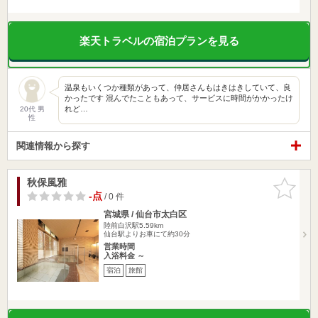
楽天トラベルの宿泊プランを見る
温泉もいくつか種類があって、仲居さんもはきはきしていて、良
かったです 混んでたこともあって、サービスに時間がかかったけ
れど…
20代 男
性
関連情報から探す
秋保風雅
お気に入
りに追加
-点
/ 0 件
宮城県 / 仙台市太白区
陸前白沢駅5.59km
仙台駅よりお車にて約30分
営業時間
入浴料金 ～
宿泊
旅館