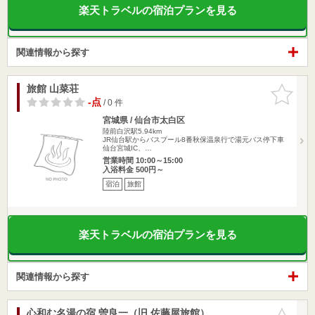
楽天トラベルの宿泊プランを見る
関連情報から探す
旅館 山菜荘
お気に入
りに追加
-点
/ 0 件
宮城県 / 仙台市太白区
陸前白沢駅5.94km
JR仙台駅からバスプール8番秋保温泉行で湯元バス停下車
仙台宮城IC、…
営業時間 10:00～15:00
入浴料金 500円～
宿泊
旅館
楽天トラベルの宿泊プランを見る
関連情報から探す
心和む名湯の宿 曽良一（旧 佐藤屋旅館）
お気に入