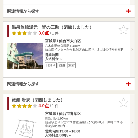
関連情報から探す
温泉旅館湯元 皆の三助（閉館しました）
お気に入
りに追加
3.0点
/ 1 件
宮城県 / 仙台市太白区
八木山動物公園駅4.48km
仙台南インターから秋保方面に降り、2つ目の信号を右折
営業時間
入浴料金 ～
日帰り
宿泊
旅館
関連情報から探す
旅館 岩泉（閉館しました）
お気に入
りに追加
4.0点
/ 1 件
宮城県 / 仙台市青葉区
奥新川駅1.95km
仙台駅より市営バス作並温泉行きで約60分 仲町バス停下
車徒歩0分仙台…
営業時間 13:00～16:00
入浴料金 800円～