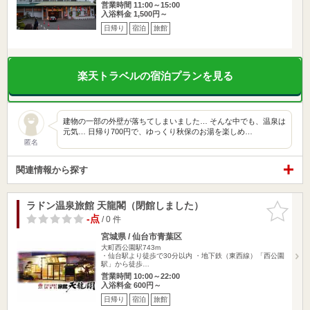
営業時間 11:00～15:00
入浴料金 1,500円～
日帰り
宿泊
旅館
楽天トラベルの宿泊プランを見る
建物の一部の外壁が落ちてしまいました… そんな中でも、温泉は
元気… 日帰り700円で、ゆっくり秋保のお湯を楽しめ…
匿名
関連情報から探す
ラドン温泉旅館 天龍閣（閉館しました）
お気に入
りに追加
-点
/ 0 件
宮城県 / 仙台市青葉区
大町西公園駅743m
・仙台駅より徒歩で30分以内 ・地下鉄（東西線）「西公園
駅」から徒歩…
営業時間 10:00～22:00
入浴料金 600円～
日帰り
宿泊
旅館