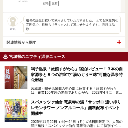
宿泊
旅館
祖母の誕生日祝いで利用させていただきました。 とても家庭的な
雰囲気で、祖母もリラックスして過ごせたようです。 料理は品
数…
匿名
関連情報から探す
宮城県のニフティ温泉ニュース
鳴子温泉「旅館すがわら」宿泊レビュー！３本の自
家源泉と８つの浴室で“湯めぐり三昧”可能な温泉特
化型宿
宮城県・鳴子温泉郷の中心部に位置する「旅館すがわら」
は、創業150年超の老舗でありながら、2023年4月に「素泊
まり専門の宿」としてリニューアルオープン。同時に温泉熱
を利用したサウナも新設され、温泉ファン・サウナ―双方に
スパメッツァ仙台 竜泉寺の湯「サッポロ 濃い搾り
注目のスポットです。
レモンサワー ノンアルコール」無料配布イベント
開催中
特筆すべきは、館内で完結する圧倒的な「湯めぐり」のバリ
2025年11月22日（土)〜24日（月）の3日間限定で、人気の
エーション。“温泉のデパート”・“東の横綱”と称される鳴子
温浴施設「スパメッツァ仙台 竜泉寺の湯」にて特別イベン