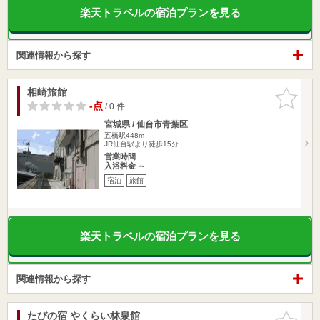
楽天トラベルの宿泊プランを見る
関連情報から探す
相崎旅館
お気に入
りに追加
-点
/ 0 件
宮城県 / 仙台市青葉区
五橋駅448m
JR仙台駅より徒歩15分
営業時間
入浴料金 ～
宿泊
旅館
楽天トラベルの宿泊プランを見る
関連情報から探す
たびの宿 やくらい林泉館
お気に入