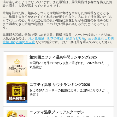
湯が楽しめるようになっています。また最近は、露天風呂付き客室を備えた施
設も増え、人気が高まっているようです。
旅館を訪れた際、趣あるしつらえや地域の食材を生かしたお料理などととも
に、旅情を大きくかきたててくれるのが細やかなところにまで行き届いた「お
もてなし」の心。そんな居心地の良い場所に滞在しながら自慢のお湯を心ゆく
まで満喫できる旅館の利用は、この上ない温泉の楽しみ方だといえるでしょ
う。
黒川郡大和町の旅館で楽しめる温泉、日帰り温泉、スーパー銭湯の中でも特に
人気があるのは、
滝ノ原温泉 四季の味宿 割烹ちどり荘
、
台ヶ森温泉 山野川
旅館 DogVillage台ヶ森
などの施設です。ぜひ一度は足を運んでみてください。
第20回ニフティ温泉年間ランキング2025
全国約2.2万件の中から頂点に選ばれた、2025年の人
気施設は…
ニフティ温泉 サウナランキング2026
おふろ好きユーザーの投票により、全国No.1サウナが
決定！
ニフティ温泉プレミアムクーポン