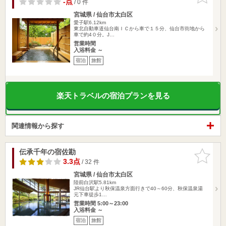
-点
/ 0 件
宮城県 / 仙台市太白区
愛子駅6.12km
東北自動車道仙台南ＩＣから車で１５分、仙台市街地から
車で約4０分。J…
営業時間
入浴料金 ～
宿泊
旅館
楽天トラベルの宿泊プランを見る
関連情報から探す
伝承千年の宿佐勘
お気に入
りに追加
3.3点
/ 32 件
宮城県 / 仙台市太白区
陸前白沢駅5.81km
JR仙台駅より秋保温泉方面行きで40～60分、秋保温泉湯
元下車徒歩1…
営業時間 5:00～23:00
入浴料金 ～
宿泊
旅館