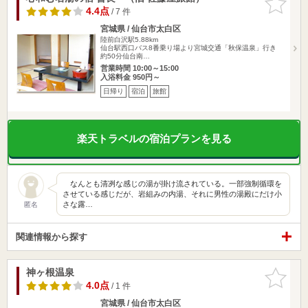
りに追加
4.4点
/ 7 件
宮城県 / 仙台市太白区
陸前白沢駅5.88km
仙台駅西口バス8番乗り場より宮城交通「秋保温泉」行き
約50分仙台南…
営業時間 10:00～15:00
入浴料金 950円～
日帰り
宿泊
旅館
楽天トラベルの宿泊プランを見る
なんとも清冽な感じの湯が掛け流されている。一部強制循環を
させている感じだが、岩組みの内湯、それに男性の湯殿にだけ小
さな露…
匿名
関連情報から探す
神ヶ根温泉
お気に入
りに追加
4.0点
/ 1 件
宮城県 / 仙台市太白区