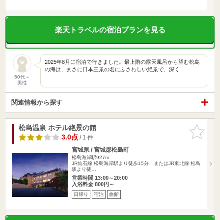
楽天トラベルの宿泊プランを見る
2025年8月に宿泊で行きました。 ​最上階の露天風呂から望む松島
の海は、まさに日本三景の名にふさわしい絶景で、深く…
50代～
男性
関連情報から探す
松島温泉 ホテル絶景の館
お気に入
りに追加
3.0点
/ 1 件
宮城県 / 宮城郡松島町
松島海岸駅927m
JR仙石線 松島海岸駅より徒歩15分、またはJR東北線 松島
駅より徒…
営業時間 13:00～20:00
入浴料金 800円～
日帰り
宿泊
旅館