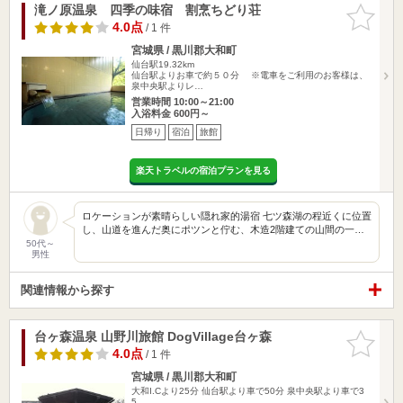
滝ノ原温泉 四季の味宿 割烹ちどり荘
お気に入
りに追加
4.0点
/ 1 件
宮城県 / 黒川郡大和町
仙台駅19.32km
仙台駅よりお車で約５０分 ※電車をご利用のお客様は、
泉中央駅よりレ…
営業時間 10:00～21:00
入浴料金 600円～
日帰り
宿泊
旅館
楽天トラベルの宿泊プランを見る
ロケーションが素晴らしい隠れ家的湯宿 七ツ森湖の程近くに位置
し、山道を進んだ奥にポツンと佇む、木造2階建ての山間の一…
50代～
男性
関連情報から探す
台ヶ森温泉 山野川旅館 DogVillage台ヶ森
お気に入
りに追加
4.0点
/ 1 件
宮城県 / 黒川郡大和町
大和I.Cより25分 仙台駅より車で50分 泉中央駅より車で3
5…