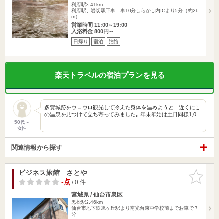
利府駅3.41km
利府駅、岩切駅下車 車10分しらかし内ICより5分（約2k
m）
営業時間 11:00～19:00
入浴料金 800円～
日帰り
宿泊
旅館
楽天トラベルの宿泊プランを見る
多賀城跡をウロウロ観光して冷えた身体を温めようと、近くにこ
の温泉を見つけて立ち寄ってみました｡ 年末年始は土日同様1,0…
50代～
女性
関連情報から探す
ビジネス旅館 さとや
お気に入
りに追加
-点
/ 0 件
宮城県 / 仙台市泉区
黒松駅2.46km
仙台市地下鉄旭ヶ丘駅より南光台東中学校前までお車で７
分