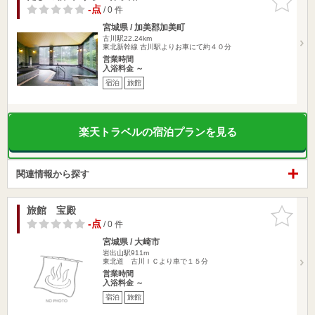
りに追加
-点
/ 0 件
宮城県 / 加美郡加美町
古川駅22.24km
東北新幹線 古川駅よりお車にて約４０分
営業時間
入浴料金 ～
宿泊
旅館
楽天トラベルの宿泊プランを見る
関連情報から探す
旅館 宝殿
お気に入
りに追加
-点
/ 0 件
宮城県 / 大崎市
岩出山駅911m
東北道 古川ＩＣより車で１５分
営業時間
入浴料金 ～
宿泊
旅館