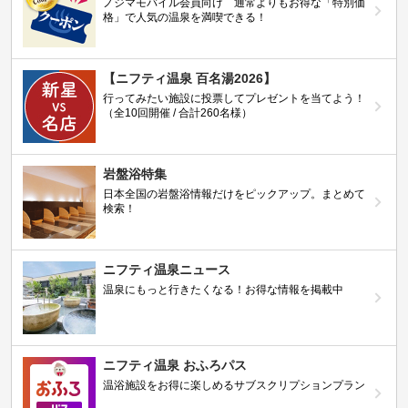
ノジマモバイル会員向け 通常よりもお得な「特別価
格」で人気の温泉を満喫できる！
【ニフティ温泉 百名湯2026】
行ってみたい施設に投票してプレゼントを当てよう！
（全10回開催 / 合計260名様）
岩盤浴特集
日本全国の岩盤浴情報だけをピックアップ。まとめて
検索！
ニフティ温泉ニュース
温泉にもっと行きたくなる！お得な情報を掲載中
ニフティ温泉 おふろパス
温浴施設をお得に楽しめるサブスクリプションプラン