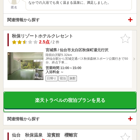
なかでの入浴でも良く温まる温泉に、満足しました。
匿名
関連情報から探す
秋保リゾートホテルクレセント
お気に入
りに追加
2.5点
/ 2 件
宮城県 / 仙台市太白区秋保町湯元行沢
陸前白沢駅5.32km
JR仙台駅から宮城交通バス秋保森林スポーツ公園行きで50
分、終点下車…
営業時間 11:00～15:00
入浴料金 ～
日帰り
宿泊
旅館
楽天トラベルの宿泊プランを見る
関連情報から探す
仙台 秋保温泉 迎賓館 櫻離宮
お気に入
りに追加