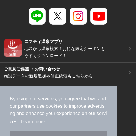
ニフティ温泉アプリ
地図から温泉検索！お得な限定クーポンも！
今すぐダウンロード！
ご意見ご要望 ・お問い合わせ
施設データの新規追加や修正依頼もこちらから
スマートフォン
/
PC
加盟店募集（資料請求）
広告出稿のご案内
By using our services, you agree that we and
our
partners
use cookies to improve advertisi
利用規約
ライフスタイルMEMBERS+規約
ng and enhance your experience on our servi
特定商取引法に基づく表記
ヘルプ
採用情報
ces.
Learn more
運営会社
個人情報保護ポリシー
©NIFTY Lifestyle Co., Ltd.