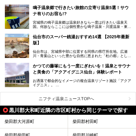
温泉郷の中でも、3本の異なる自家源泉を使い分けるその実
トを開催！居酒屋の手搾りサワーのような本格感が味わえる
力は折り紙付き。実際に宿泊した筆者が、“温泉”を中心にそ
「サッポロ 濃い搾りレモンサワー ノンアルコール」を無料
鳴子温泉郷で行きたい旅館の立寄り温泉5選！サウ
の全貌を詳細レビューします！
配布します。さらにSNS投稿で「サッポロ 濃い搾りグレフ
ナ有りのお宿も!?
ルサワー ノンアルコール」もプレゼント。湯上がりにぴっ
たりの一杯をぜひお楽しみください。
宮城県の鳴子温泉郷は温泉好きなら一度は行きたい温泉天
国。何故ならここには個性豊かな鳴子温泉・川渡温泉・東鳴
子温泉・中山平温泉・鬼首温泉という5つの温泉地があり、
硫黄泉、塩化物泉、硫酸塩泉、炭酸水素塩泉などと多様な泉
仙台市のスーパー銭湯おすすめ14選 【2025年最新
質がそろっているからです。
版】
ー
また共同浴場（日帰り温泉）だけでなく、嬉しいことに多く
仙台市は、宮城県中部に位置する同県の県庁所在地。広瀬
の旅館・ホテルも立ち寄り入浴に門戸を開いてくれていま
提供元：サッポロビール【PR】
川・青葉山といった豊かな自然に恵まれた「杜の都」として
す。
知られ、戦国武将・伊達政宗のお膝元として歴史ファンにも
この記事はサッポロビールのPRイベント告知記事です。
人気です。新幹線を使えば都心から1時間30分とアクセスも
今回はそんな旅館の中から、おすすめしたい5ヶ所の温泉を
かつての藤塚にもう一度にぎわいを！温泉とサウナ
よく、気軽に訪れやすい地方都市の1つです。
セレクトしてみました。うち3ヶ所はサウナも楽しめます。
と美食の「アクアイグニス仙台」体験レポート
今回は、仙台市内のおすすめスーパー銭湯をご紹介します。
お洒落で都会的なイメージの複合温泉リゾート施設「アクア
仙台牛タンなどを堪能するグルメ旅や、スポーツ観戦の遠征
イグニス」。
時などに利用しやすい温浴施設がたくさんありますよ。
関西空港や吉川美南（埼玉県）に続いて仙台市若林区に202
2年4月にオープンした「アクアイグニス仙台」は、日帰り
ニフティ温泉ニュースTOPへ
温泉の「藤塚の湯」、マルシェ リアン、和食「笠庵」、イ
タリアン「グリーチネ」、ベーカリー「マリアージュ ドゥ
黒川郡大和町近隣の市区町村から同じテーマで探す
ファリーヌ」、スイーツの「コンフィチュール アッシュ」
と「ル ショコラ ドゥ アッシュ」、そしてカフェ「猿田彦珈
琲」と話題のお店が勢ぞろい！
柴田郡大河原町
柴田郡村田町
この「アクアイグニス仙台」の魅力を探りにお出かけしてき
ました。
柴田郡柴田町
柴田郡川崎町