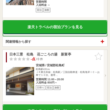
営業時間
入浴料金 ～
宿泊
旅館
楽天トラベルの宿泊プランを見る
関連情報から探す
日本三景 松島 花ごころの湯 新富亭
お気に入
りに追加
-点
/ 0 件
宮城県 / 宮城郡松島町
松島駅431m
ＪＲ東北本線・松島駅／三陸自動車道・松島海岸ＩＣ～お
車で１０分。最寄…
営業時間 11:00～20:00
入浴料金 850円～
日帰り
宿泊
旅館