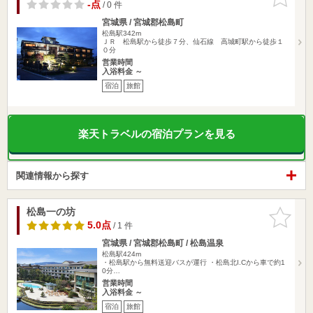
りに追加
-点
/ 0 件
宮城県 / 宮城郡松島町
松島駅342m
ＪＲ 松島駅から徒歩７分、仙石線 高城町駅から徒歩１
０分
営業時間
入浴料金 ～
宿泊
旅館
楽天トラベルの宿泊プランを見る
関連情報から探す
松島一の坊
お気に入
りに追加
5.0点
/ 1 件
宮城県 / 宮城郡松島町 / 松島温泉
松島駅424m
・松島駅から無料送迎バスが運行 ・松島北I.Cから車で約1
0分…
営業時間
入浴料金 ～
宿泊
旅館