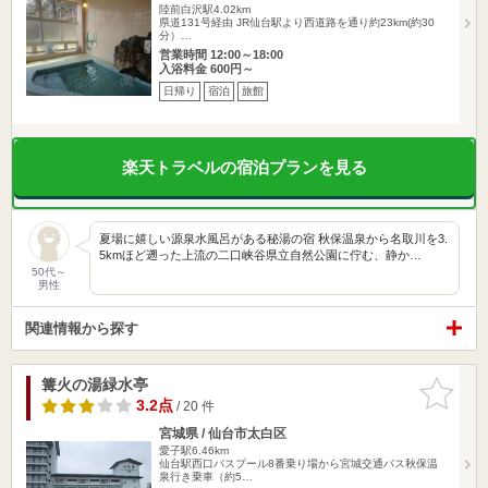
陸前白沢駅4.02km
県道131号経由 JR仙台駅より西道路を通り約23km(約30
分）…
営業時間 12:00～18:00
入浴料金 600円～
日帰り
宿泊
旅館
楽天トラベルの宿泊プランを見る
夏場に嬉しい源泉水風呂がある秘湯の宿 秋保温泉から名取川を3.
5kmほど遡った上流の二口峡谷県立自然公園に佇む、静か…
50代～
男性
関連情報から探す
篝火の湯緑水亭
お気に入
りに追加
3.2点
/ 20 件
宮城県 / 仙台市太白区
愛子駅6.46km
仙台駅西口バスプール8番乗り場から宮城交通バス秋保温
泉行き乗車（約5…