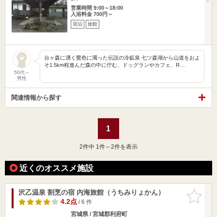
営業時間 9:00～18:00
入浴料金 700円～
宿泊
旅館
台ヶ森に湧く鶯色に濁った伝説の冷鉱泉 七ツ森湖から山道をおよ
そ1.5km程進んだ森の中に佇む、ドッグランやカフェ、R…
50代～
男性
関連情報から探す
1
2
件中 1件～2件を表示
近くのオススメ施設
沢乙温泉 割烹の宿 内海旅館（うちみりょかん）
お気に入
りに追加
4.2点
/ 6 件
宮城県 / 宮城郡利府町