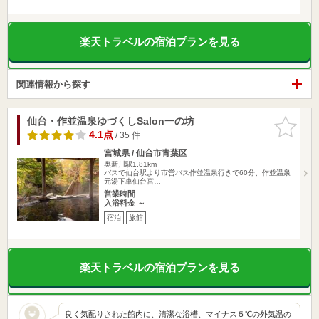
楽天トラベルの宿泊プランを見る
関連情報から探す
仙台・作並温泉ゆづくしSalon一の坊
お気に入
りに追加
4.1点
/ 35 件
宮城県 / 仙台市青葉区
奥新川駅1.81km
バスで仙台駅より市営バス作並温泉行きで60分、作並温泉
元湯下車仙台宮…
営業時間
入浴料金 ～
宿泊
旅館
楽天トラベルの宿泊プランを見る
良く気配りされた館内に、清潔な浴槽、マイナス５℃の外気温の