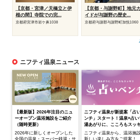
【京都・宮津／天橋立と伊
【京都・与謝野町】地元
根の間】寺院での完...
イドが与謝野の歴史...
京都府宮津市岩ケ鼻1038
京都府与謝郡与謝野町加悦1060
ニフティ温泉ニュース
【最新版】2026年注目のニュ
ニフティ温泉が新提案「占
ーオープン温浴施設をご紹介
ンチ」スタート！温泉×占い
（随時更新）
湯あがりに、こころもスッ
2026年に新しくオープンした
ニフティ温泉から、温浴施
全国の温泉・スーパー銭湯・サ
新しい楽しみ方をご提案！