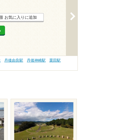
>
お気に入りに追加
る
性
丹後由良駅
丹後神崎駅
栗田駅