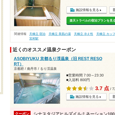
施設情報を見る
楽天トラベルの宿泊プランを見
関連情報
天橋立 宿泊
天橋立 美肌の湯
天橋立 冷え性
天橋立 カッ
宮村駅
近くのオススメ温泉クーポン
ASOBIYUKU 京都るり渓温泉（旧 REST RESO
RT）
京都府 / 南丹市 / るり渓温泉
■営業時間 7:00～23:30
■入浴料 800円
3.7 点
/ 
施設情報を見る
シナスタジアヒルズイルミネーション100円
クーポン