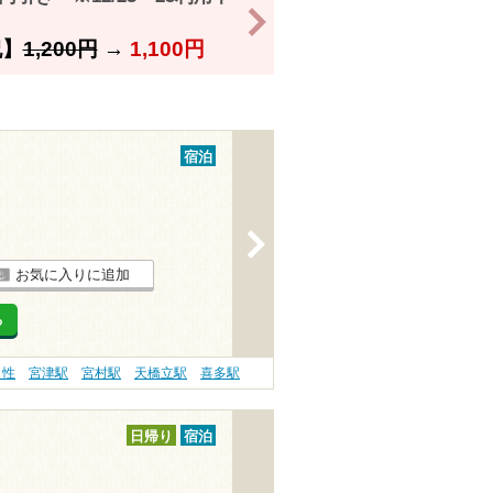
>
】
1,200円
→
1,100円
宿泊
>
お気に入りに追加
る
え性
宮津駅
宮村駅
天橋立駅
喜多駅
日帰り
宿泊