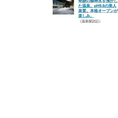
奇跡の御神水を沸かし
た温泉。pH9.6の美人
泉質。本格オープンが
楽しみ。
（温泉探訪記）