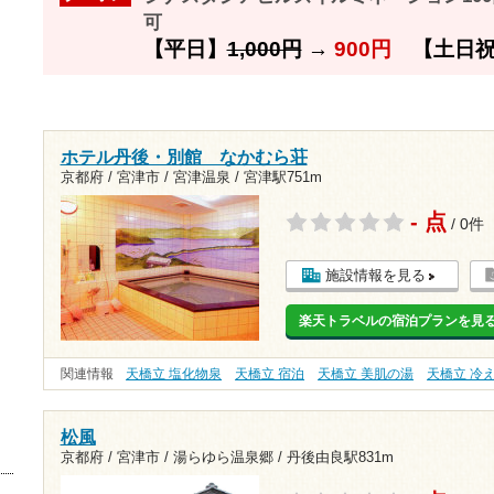
可
【平日】
1,000円
→
900円
【土日祝
ホテル丹後・別館 なかむら荘
京都府 / 宮津市 / 宮津温泉 /
宮津駅751m
- 点
/ 0件
施設情報を見る
楽天トラベルの宿泊プランを見
関連情報
天橋立 塩化物泉
天橋立 宿泊
天橋立 美肌の湯
天橋立 冷
松風
京都府 / 宮津市 / 湯らゆら温泉郷 /
丹後由良駅831m