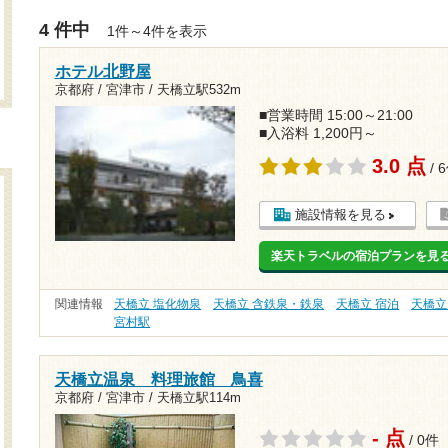
4 件中
1件～4件を表示
ホテル北野屋
京都府 / 宮津市 /
天橋立駅532m
■営業時間 15:00～21:00
■入浴料 1,200円～
3.0 点
/ 
施設情報を見る
楽天トラベルの宿泊プランを見
関連情報
天橋立 塩化物泉
天橋立 含鉄泉・鉄泉
天橋立 宿泊
天橋立
宮村駅
天橋立温泉 料理旅館 鳥喜
京都府 / 宮津市 /
天橋立駅114m
- 点
/ 0件