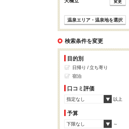
天橋立
変更
温泉エリア・温泉地を選択
検索条件を変更
目的別
日帰り / 立ち寄り
宿泊
口コミ評価
指定なし
以上
予算
下限なし
～