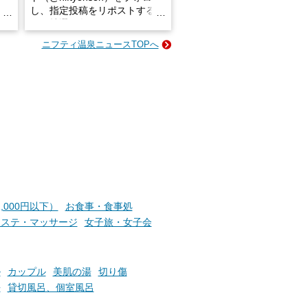
し、指定投稿をリポストする
占い
と、抽選で各回26（ふろ）名
な
様（合計260名様）に選べるe-
ニフティ温泉ニュースTOPへ
ン
GIFT500円分をプレゼントい
たします。
楽し
ふろ
,000円以下）
お食事・食事処
エステ・マッサージ
女子旅・女子会
ル
カップル
美肌の湯
切り傷
海
貸切風呂、個室風呂