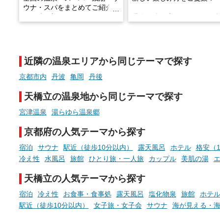
ウナ・スパをまとめてご紹介！
※随時更新しています
温泉で体を癒したあとに、
でこころもスッキリ──そん
天然温泉や露天風呂、注目のサ
新体験が楽しめる「占いベ
ウナなど、こだわりの魅力がつ
チ」を展開中♨
まったスポットが続々登場して
近隣の温泉エリアから同じテーマで探す
います。
手相やタロットなど気軽に
現地取材記事もあわせて紹介し
める占いで、“ととのう”お
京都市内
丹波
亀岡
丹後
ていますので、気になる施設は
時間を、もっと特別に。
ぜひチェックして次のおでかけ
天橋立の温泉地から同じテーマで探す
先の参考にしてみてください
ね。
宮津温泉
湯らゆら温泉郷
京都府の人気テーマから探す
宿泊
サウナ
駅近（徒歩10分以内）
露天風呂
ホテル
格安（1
冷え性
水風呂
旅館
ひとり旅・一人旅
カップル
美肌の湯
天橋立の人気テーマから探す
宿泊
冷え性
お食事・食事処
露天風呂
塩化物泉
旅館
ホテ
駅近（徒歩10分以内）
女子旅・女子会
サウナ
海が見える・