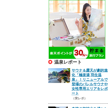
温泉レポート
サウナ＆露天が劇的進
化「極楽湯 羽生温
泉」！リニューアルで
登場のバレルサウナや
女性専用エリアをレポ
ート
（突レポ）