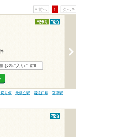
前へ
1
次へ
日帰り
宿泊
>
6件
お気に入りに追加
る
 切り傷
天橋立駅
岩滝口駅
宮津駅
宿泊