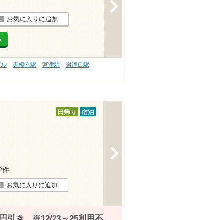
>
お気に入りに追加
る
プル
天橋立駅
宮津駅
岩滝口駅
日帰り
宿泊
>
72件
お気に入りに追加
引き ※12/23～25利用不