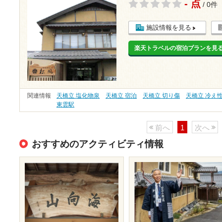
- 点
/ 0件
施設情報を見る
楽天トラベルの宿泊プランを見
関連情報
天橋立 塩化物泉
天橋立 宿泊
天橋立 切り傷
天橋立 冷え
東雲駅
前へ
1
次へ
おすすめのアクティビティ情報