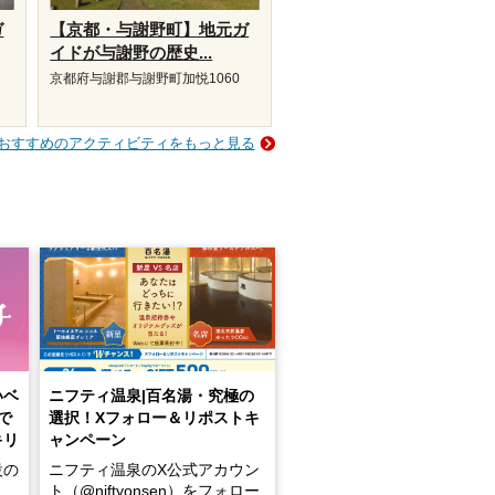
ガ
【京都・与謝野町】地元ガ
イドが与謝野の歴史...
京都府与謝郡与謝野町加悦1060
おすすめのアクティビティをもっと見る
いベ
ニフティ温泉|百名湯・究極の
で
選択！Xフォロー＆リポストキ
キリ
ャンペーン
設の
ニフティ温泉のX公式アカウン
ト（@niftyonsen）をフォロー