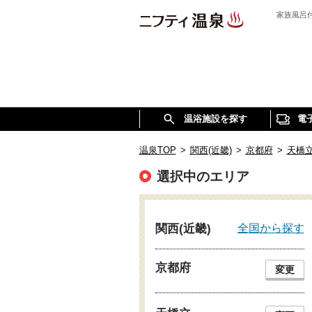
家族風呂
温浴施設を探す
電
温泉TOP
>
関西(近畿)
>
京都府
>
天橋
選択中のエリア
全国から探す
関西(近畿)
京都府
変更