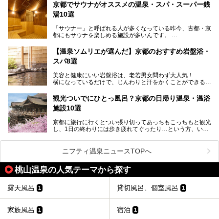
ます。
京都でサウナがオススメの温泉・スパ・スーパー銭
今回は、そんな京都府で2025年現在おすすめのスーパー銭
湯10選
湯を紹介します。
───
有名な観光名所のすぐ近くにある日帰り入浴施設から、山間
提供元：京都府舞鶴市【PR】
「サウナー」と呼ばれる人が多くなっている昨今、古都・京
部でレジャー気分を満喫できる温泉施設まで、好みのスーパ
この記事は京都府舞鶴市のPR記事です。
都にもサウナを楽しめる施設が多いんです。
ー銭湯を探してみてくださいね。
自分の好きなサウナを探すのもいいですが、さまざまなサウ
【温泉ソムリエが選んだ】京都のおすすめ岩盤浴・
ナを体感してみたいですよね。
スパ8選
今回は京都府の中心や郊外、温泉地にある施設など、サウナ
美容と健康にいい岩盤浴は、老若男女問わず大人気！
のある温浴施設を紹介します。
横になっているだけで、じんわりと汗をかくことができるの
で、簡単にデトックスができますよ♪
ぜひ参考にして、京都府の方や、観光に出かけた時などにサ
ウナを楽しみましょう！
観光ついでにひとっ風呂？京都の日帰り温泉・温浴
地元の方はもちろん、旅先としても人気の京都。
施設10選
観光のついでに岩盤浴のある温泉に浸かってリフレッシュす
るのも良さそうですね！
京都に旅行に行くとつい張り切ってあっちもこっちもと観光
し、1日の終わりには歩き疲れてぐったり…という方、いま
今回は京都にある岩盤浴のある施設をピックアップしてご紹
せんか？（私です）
介します！
そんな疲れた身体には温泉です！京都には、市内にも郊外に
も素晴らしい温泉がたくさんあります。そこで、日帰り利用
ニフティ温泉ニュースTOPへ
できるおすすめの温泉・温浴施設をまとめてみました。
桃山温泉の人気テーマから探す
露天風呂
貸切風呂、個室風呂
1
1
家族風呂
宿泊
1
1