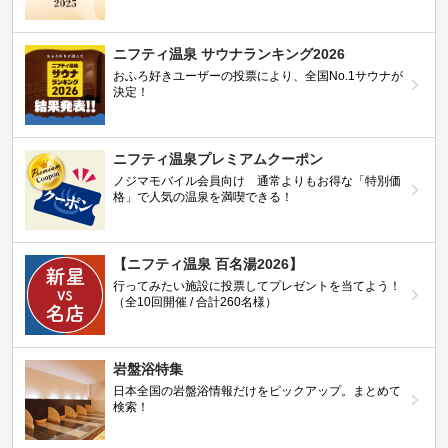
ニフティ温泉 サウナランキング2026
おふろ好きユーザーの投票により、全国No.1サウナが
決定！
ニフティ温泉プレミアムクーポン
ノジマモバイル会員向け 通常よりもお得な「特別価
格」で人気の温泉を満喫できる！
【ニフティ温泉 百名湯2026】
行ってみたい施設に投票してプレゼントを当てよう！
（全10回開催 / 合計260名様）
岩盤浴特集
日本全国の岩盤浴情報だけをピックアップ。まとめて
検索！