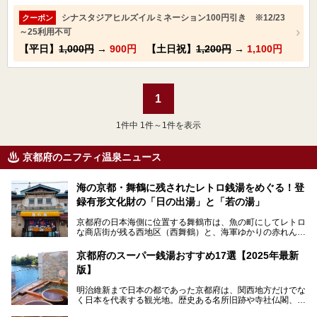
シナスタジアヒルズイルミネーション100円引き ※12/23
クーポン
～25利用不可
【平日】
1,000円
→
900円
【土日祝】
1,200円
→
1,100円
1
1
件中 1件～1件を表示
京都府のニフティ温泉ニュース
海の京都・舞鶴に残されたレトロ銭湯をめぐる！登
録有形文化財の「日の出湯」と「若の湯」
京都府の日本海側に位置する舞鶴市は、魚の町にしてレトロ
な商店街が残る西地区（西舞鶴）と、海軍ゆかりの赤れんが
パークや海上自衛隊施設のある東地区（東舞鶴）に分けられ
ます。今回案内するのは西地区に今も残る2軒の銭湯「日の
京都府のスーパー銭湯おすすめ17選【2025年最新
出湯」と「若の湯」。いずれも国の登録有形文化財に指定さ
版】
れた歴史ある建物でありながら、今も現役のお風呂屋さんで
す。
明治維新まで日本の都であった京都府は、関西地方だけでな
く日本を代表する観光地。歴史ある名所旧跡や寺社仏閣、そ
漁師町や商店街で働く人々を支えてきたこの2軒の銭湯とと
して古都ならではの文化が魅力です。
もに、立ち寄りたい舞鶴の観光スポットや温浴施設を紹介し