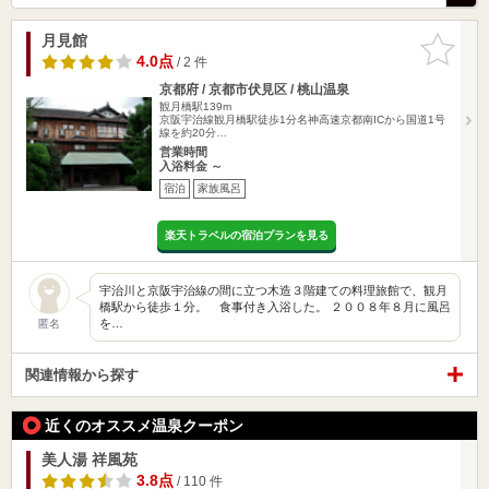
月見館
お気に入
りに追加
4.0点
/ 2 件
京都府 / 京都市伏見区 / 桃山温泉
観月橋駅139m
京阪宇治線観月橋駅徒歩1分名神高速京都南ICから国道1号
線を約20分…
営業時間
入浴料金 ～
宿泊
家族風呂
楽天トラベルの宿泊プランを見る
宇治川と京阪宇治線の間に立つ木造３階建ての料理旅館で、観月
橋駅から徒歩１分。 食事付き入浴した。 ２００８年８月に風呂
を…
匿名
関連情報から探す
近くのオススメ温泉クーポン
美人湯 祥風苑
3.8点
/ 110 件