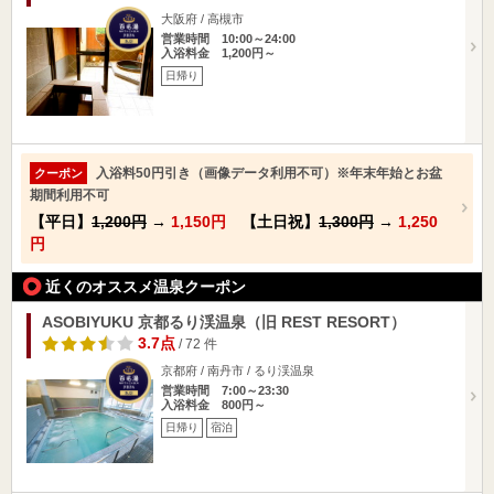
大阪府 / 高槻市
営業時間 10:00～24:00
入浴料金 1,200円～
日帰り
入浴料50円引き（画像データ利用不可）※年末年始とお盆
クーポン
期間利用不可
【平日】
1,200円
→
1,150円
【土日祝】
1,300円
→
1,250
円
近くのオススメ温泉クーポン
ASOBIYUKU 京都るり渓温泉（旧 REST RESORT）
3.7点
/ 72 件
京都府 / 南丹市 / るり渓温泉
営業時間 7:00～23:30
入浴料金 800円～
日帰り
宿泊