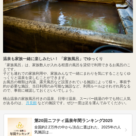
温泉も家族一緒に楽しみたい！ 「家族風呂」でゆっくり
「家族風呂」は、家族数人が入れる程度の風呂を貸切で利用できるお風呂のこ
とです。
子ども連れでの家族利用や、家族みんなで一緒にまわりを気にすることなくゆ
っくりと温泉を楽しむことができます。
お風呂の種類は内湯、露天風呂など設置されている施設によって様々。事前予
約が必要な施設、当日利用のみ可能な施設など、利用ルールはそれぞれ異なる
ので、事前に確認しておくといいでしょう。
桃山温泉の家族風呂付きの温泉、日帰り温泉、スーパー銭湯の中でも特に人気
があるのは、
月見館
などの施設です。ぜひ一度は足を運んでみてください。
第20回ニフティ温泉年間ランキング2025
全国約2.2万件の中から頂点に選ばれた、2025年の人
気施設は…