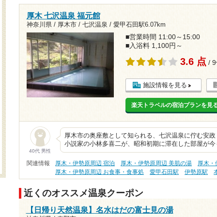
厚木 七沢温泉 福元館
神奈川県 / 厚木市 / 七沢温泉 /
愛甲石田駅6.07km
■営業時間 11:00～15:00
■入浴料 1,100円～
3.6 点
/ 
施設情報を見る
楽天トラベルの宿泊プランを見
厚木市の奥座敷として知られる、七沢温泉に佇む安政３
小説家の小林多喜二が、昭和初期に滞在した部屋が今
40代 男性
関連情報
厚木・伊勢原周辺 宿泊
厚木・伊勢原周辺 美肌の湯
厚木・
厚木・伊勢原周辺 お食事・食事処
愛甲石田駅
伊勢原駅
近くのオススメ温泉クーポン
【日帰り天然温泉】名水はだの富士見の湯