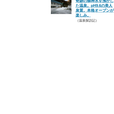
奇跡の御神水を沸かし
た温泉。pH9.6の美人
泉質。本格オープンが
楽しみ。
（温泉探訪記）