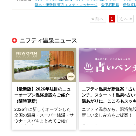
厚木・伊勢原周辺 エステ・マッサージ
愛甲石田駅
伊勢原
前へ
1
次へ
ニフティ温泉ニュース
【最新版】2026年注目のニュ
ニフティ温泉が新提案「占
ーオープン温浴施設をご紹介
ンチ」スタート！温泉×占い
（随時更新）
湯あがりに、こころもスッ
2026年に新しくオープンした
ニフティ温泉から、温浴施
全国の温泉・スーパー銭湯・サ
新しい楽しみ方をご提案！
ウナ・スパをまとめてご紹介！
※随時更新しています
温泉で体を癒したあとに、
でこころもスッキリ──そん