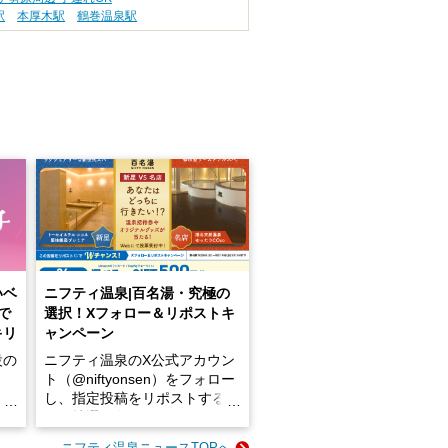
駅
本厚木駅
鶴巻温泉駅
いベ
ニフティ温泉|百名湯・究極の
で
選択！Xフォロー＆リポストキ
キリ
ャンペーン
設の
ニフティ温泉のX公式アカウン
ト（@niftyonsen）をフォロー
し、指定投稿をリポストする
占い
と、抽選で各回26（ふろ）名
な
様（合計260名様）に選べるe-
ニフティ温泉ニュースTOPへ