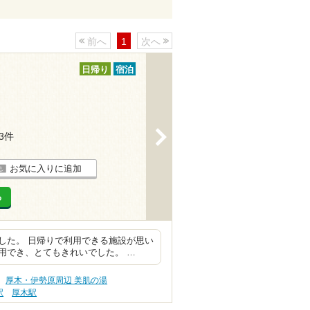
前へ
1
次へ
日帰り
宿泊
>
83件
お気に入りに追加
る
した。 日帰りで利用できる施設が思い
用でき、とてもきれいでした。 …
厚木・伊勢原周辺 美肌の湯
駅
厚木駅