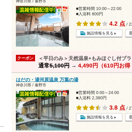
神奈川県 / 秦野市
■営業時間 10:00～22:00
■入浴料 800円
4.2 点
/ 
施設情報を見る
＜平日のみ＞天然温泉+もみほぐし付プラ
クーポン
通常
5,100円
→
4,490円（610円お
はだの・湯河原温泉 万葉の湯
神奈川県 / 秦野市
■営業時間 0:00～24:00
■入浴料 2,380円
3.8 点
/ 
施設情報を見る