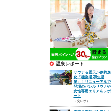
温泉レポート
サウナ＆露天が劇的進
化「極楽湯 羽生温
泉」！リニューアルで
登場のバレルサウナや
女性専用エリアをレポ
ート
（突レポ）