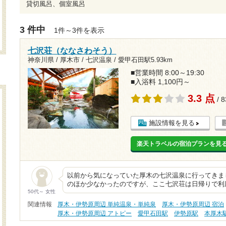
貸切風呂、個室風呂
3 件中
1件～3件を表示
七沢荘（ななさわそう）
神奈川県 / 厚木市 / 七沢温泉 /
愛甲石田駅5.93km
■営業時間 8:00～19:30
■入浴料 1,100円～
3.3 点
/ 
施設情報を見る
楽天トラベルの宿泊プランを見
以前から気になっていた厚木の七沢温泉に行ってきま
のほか少なかったのですが、ここ七沢荘は日帰りで利
50代～ 女性
関連情報
厚木・伊勢原周辺 単純温泉・単純泉
厚木・伊勢原周辺 宿泊
厚木・伊勢原周辺 アトピー
愛甲石田駅
伊勢原駅
本厚木