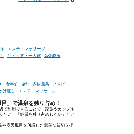
ン
GIFT500円分をプレゼントい
たします。
楽し
ふろ
プル
エステ・マッサージ
流し
ひとり旅・一人旅
塩化物泉
事・食事処
旅館
家族風呂
アトピー
かけ流し
エステ・マッサージ
風呂」で温泉を独り占め！
切で利用できることで、家族やカップル
りたい」「絶景を独り占めしたい」とい
湯や露天風呂を併設した豪華な貸切を提