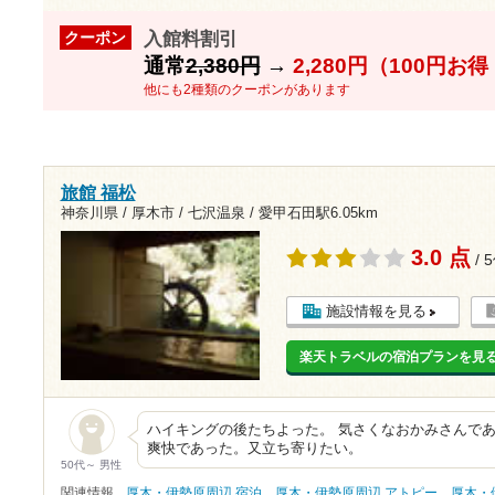
入館料割引
クーポン
通常
2,380円
→
2,280円（100円お
他にも2種類のクーポンがあります
旅館 福松
神奈川県 / 厚木市 / 七沢温泉 /
愛甲石田駅6.05km
3.0 点
/ 
施設情報を見る
楽天トラベルの宿泊プランを見
ハイキングの後たちよった。 気さくなおかみさんで
爽快であった。又立ち寄りたい。
50代～ 男性
関連情報
厚木・伊勢原周辺 宿泊
厚木・伊勢原周辺 アトピー
厚木・