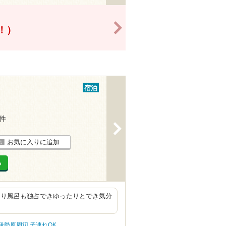
>
得！）
宿泊
5件
>
お気に入りに追加
る
あり風呂も独占できゆったりとでき気分
伊勢原周辺 子連れOK