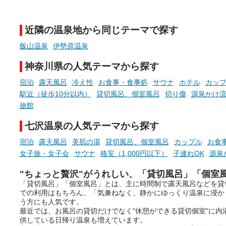
天然温泉や露天風呂、注目のサ
新体験が楽しめる「占いベ
ウナなど、こだわりの魅力がつ
チ」を展開中♨
まったスポットが続々登場して
近隣の温泉地から同じテーマで探す
います。
手相やタロットなど気軽に
現地取材記事もあわせて紹介し
める占いで、“ととのう”お
飯山温泉
伊勢原温泉
ていますので、気になる施設は
時間を、もっと特別に。
ぜひチェックして次のおでかけ
神奈川県の人気テーマから探す
先の参考にしてみてください
ね。
宿泊
露天風呂
冷え性
お食事・食事処
サウナ
ホテル
カッ
駅近（徒歩10分以内）
貸切風呂、個室風呂
切り傷
源泉かけ
旅館
七沢温泉の人気テーマから探す
宿泊
露天風呂
美肌の湯
貸切風呂、個室風呂
カップル
お食
女子旅・女子会
サウナ
格安（1,000円以下）
子連れOK
源泉
"ちょっと贅沢"がうれしい、「貸切風呂」「個室
「貸切風呂」「個室風呂」とは、主に時間制で露天風呂などを貸
での利用はもちろん、「気兼ねなく、静かにゆっくり温泉に浸か
う方にも人気です。
最近では、お風呂の貸切だけでなく"休憩ができる貸切個室"に内
供している日帰り温泉も増えています。