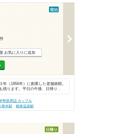
宿泊
>
9件
お気に入りに追加
る
年（1856年）に創業した老舗旅館。
も残ります。平日の午後、日帰り…
伊勢原周辺 カップル
本厚木駅
鶴巻温泉駅
日帰り