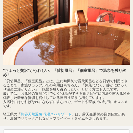
"ちょっと贅沢"がうれしい、「貸切風呂」「個室風呂」で温泉を独り占
め！
「貸切風呂」「個室風呂」とは、主に時間制で露天風呂などを貸切で利用でき
ることで、家族やカップルでの利用はもちろん、「気兼ねなく、静かにゆっく
り温泉に浸かりたい」「絶景を独り占めしたい」という方にも人気です。
最近では、お風呂の貸切だけでなく"休憩ができる貸切個室"に内湯や露天風呂を
併設した豪華な貸切を提供している日帰り温泉も増えています。
入浴時にはなればなれにならずにすむので、デートや家族での利用にオススメ
です。
埼玉県の「
熊谷天然温泉 花湯スパリゾート
」は、露天壺湯付の貸切個室があ
り、温泉でリラックスしながらプライベートタイムを楽しめます。