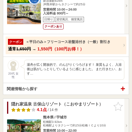
新須屋駅828m
JR熊本駅からタクシーで約25分
営業時間 10:00～24:00
入浴料金 800円～
日帰り
貸切風呂、個室風呂
クーポンあり
＜平日のみ＞フリーコース岩盤浴付き（一般）割引き
クーポン
通常
1,650円
→
1,550円（100円お得！）
湯舟が広く開放的で、のんびりくつろげます！ 泉質もよく、入浴
後は肌がしっとりしているように感じました。 また行きたい、お
す…
20代 女
性
関連情報から探す
隠れ家温泉 古保山リゾート（こおやまリゾート）
お気に入
りに追加
4.1点
/ 14 件
熊本県 / 宇城市
松橋駅3.92km
松橋駅よりタクシーで約15分松橋ＩＣより10分
営業時間 10:00～22:00