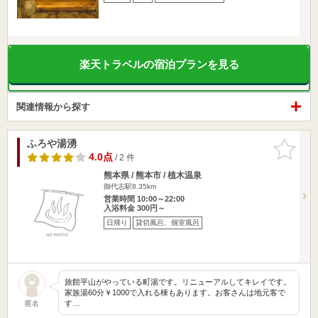
楽天トラベルの宿泊プランを見る
関連情報から探す
ふろや湯湧
お気に入
りに追加
4.0点
/ 2 件
熊本県 / 熊本市 / 植木温泉
御代志駅8.35km
営業時間 10:00～22:00
入浴料金 300円～
日帰り
貸切風呂、個室風呂
旅館平山がやっている町湯です。リニューアルしてキレイです。
家族湯60分￥1000で入れる棟もあります。お客さんは地元客で
す…
匿名