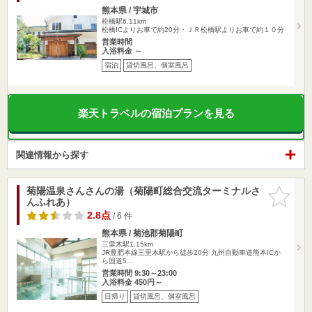
熊本県 / 宇城市
松橋駅6.11km
松橋ICよりお車で約20分・ＪＲ松橋駅よりお車で約１０分
営業時間
入浴料金 ～
宿泊
貸切風呂、個室風呂
楽天トラベルの宿泊プランを見る
関連情報から探す
菊陽温泉さんさんの湯（菊陽町総合交流ターミナルさ
お気に入
んふれあ）
りに追加
2.8点
/ 6 件
熊本県 / 菊池郡菊陽町
三里木駅1.15km
JR豊肥本線三里木駅から徒歩20分 九州自動車道熊本ICか
ら国道5…
営業時間 9:30～23:00
入浴料金 450円～
日帰り
貸切風呂、個室風呂