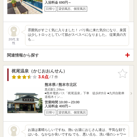
入浴料金 690円～
日帰り
貸切風呂、個室風呂
雰囲気がすごく気に入りました！ バリ島に来た気分になり、泉質
は少しトロッとしていて肌がスベスベになりました。 従業員の方
も…
20代 女
性
関連情報から探す
梶尾温泉（かじおおんせん）
お気に入
りに追加
3.6点
/ 7 件
熊本県 / 熊本市北区
黒石駅1.26km
■熊本電鉄バス「梶尾温泉」下車 徒歩約5分 ■九州自動車
道植木イン…
営業時間 10:00～23:00
入浴料金 400円～
日帰り
貸切風呂、個室風呂
お湯は素晴らしいですね、熱いお湯におじさん達は、平気な顔で
はいる、なかなか良いですね でも、悪い点も、洗い場のシャワー