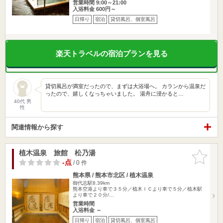
営業時間 9:00～21:00
入浴料金 600円～
日帰り
宿泊
貸切風呂、個室風呂
楽天トラベルの宿泊プランを見る
貸切風呂が満室だったので、まずは大浴場へ。 カランから温泉だ
ったので、嬉しくなっちゃいました。 湯舟に浸かると…
40代 男
性
関連情報から探す
植木温泉 旅館 松乃湯
お気に入
りに追加
-点
/ 0 件
熊本県 / 熊本市北区 / 植木温泉
御代志駅8.39km
熊本空港より車で３５分／植木ＩＣより車で５分／植木駅
より車で２０分/…
営業時間
入浴料金 ～
日帰り
宿泊
貸切風呂、個室風呂