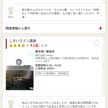
銀の鞍さんのクチコミの「ヌルヌル教」というタイトルに一目惚
れして2003年に訪ねたのが最初。もの凄く良い湯だったので、中
途…
匿名
関連情報から探す
しすいラドン温泉
お気に入
りに追加
4.1点
/ 12 件
熊本県 / 菊池市
御代志駅5.86km
JR熊本駅より熊本電鉄バス菊池温泉行き利用50分、泗水老
人ホーム前下…
営業時間 6:30～22:00
入浴料金 300円～
日帰り
貸切風呂、個室風呂
知人にすすめられて行ってみましたが、熱湯が私の理想通りのビ
リッとくる位の熱さでぬるゆと交互に入り気持ち良かったです。