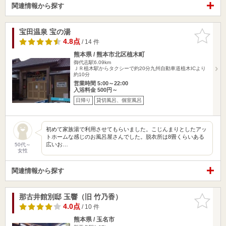
関連情報から探す
宝田温泉 宝の湯
お気に入
りに追加
4.8点
/ 14 件
熊本県 / 熊本市北区植木町
御代志駅6.09km
ＪＲ植木駅からタクシーで約20分九州自動車道植木ICより
約10分
営業時間 5:00～22:00
入浴料金 500円～
日帰り
貸切風呂、個室風呂
初めて家族湯で利用させてもらいました。こじんまりとしたアッ
トホームな感じのお風呂屋さんでした。脱衣所は8畳くらいある
広いお…
50代～
女性
関連情報から探す
那古井館別邸 玉響（旧 竹乃香）
お気に入
りに追加
4.0点
/ 10 件
熊本県 / 玉名市