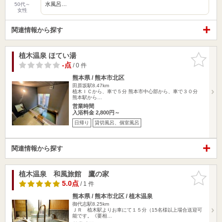
水風呂…
50代～
女性
関連情報から探す
植木温泉 ほてい湯
お気に入
りに追加
-点
/ 0 件
熊本県 / 熊本市北区
田原坂駅8.47km
植木ＩＣから、車で５分 熊本市中心部から、車で３０分
熊本駅から…
営業時間
入浴料金 2,800円～
日帰り
貸切風呂、個室風呂
関連情報から探す
植木温泉 和風旅館 鷹の家
お気に入
りに追加
5.0点
/ 1 件
熊本県 / 熊本市北区 / 植木温泉
御代志駅8.25km
ＪＲ 植木駅よりお車にて１５分（15名様以上場合送迎可
能です。《要相…