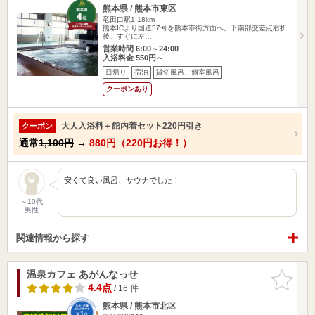
熊本県 / 熊本市東区
竜田口駅1.18km
熊本ICより国道57号を熊本市街方面へ。下南部交差点右折
後、すぐに左…
営業時間 6:00～24:00
入浴料金 550円～
日帰り
宿泊
貸切風呂、個室風呂
クーポンあり
大人入浴料＋館内着セット220円引き
クーポン
通常
1,100円
→
880円（220円お得！）
安くて良い風呂、サウナでした！
～10代
男性
関連情報から探す
温泉カフェ あがんなっせ
お気に入
りに追加
4.4点
/ 16 件
熊本県 / 熊本市北区