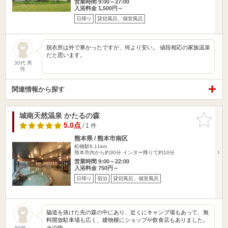
営業時間 9:00～27:00
入浴料金 1,500円～
日帰り
貸切風呂、個室風呂
脱衣所は外で寒かったですが、何より安い。 値段相応の家族温泉
だと思います。
30代 男
性
関連情報から探す
城南天然温泉 かたるの森
お気に入
りに追加
5.0点
/ 1 件
熊本県 / 熊本市南区
松橋駅6.11km
熊本市内から約30分 インター降りて約10分
営業時間 9:00～22:00
入浴料金 750円～
日帰り
宿泊
貸切風呂、個室風呂
脇道を抜けた先の森の中にあり、近くにキャンプ場もあって、無
料開放駐車場も広く、建物横にショップや飲食店もありました。
その中…
50代～