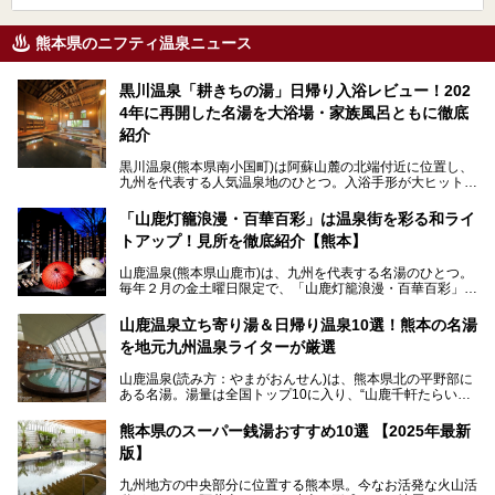
熊本県のニフティ温泉ニュース
黒川温泉「耕きちの湯」日帰り入浴レビュー！202
4年に再開した名湯を大浴場・家族風呂ともに徹底
紹介
黒川温泉(熊本県南小国町)は阿蘇山麓の北端付近に位置し、
九州を代表する人気温泉地のひとつ。入浴手形が大ヒット
し、各宿の趣の異なる露天風呂をめぐることで知られていま
す。
「山鹿灯籠浪漫・百華百彩」は温泉街を彩る和ライ
トアップ！見所を徹底紹介【熊本】
中でも「耕きち(こうきち)の湯」は露天風呂を持たないもの
の、風情ある内湯を楽しめる日帰り温泉施設。自然災害によ
山鹿温泉(熊本県山鹿市)は、九州を代表する名湯のひとつ。
り一度廃業しましたが、2024年10月に営業再開。数多くの
毎年２月の金土曜日限定で、「山鹿灯籠浪漫・百華百彩」
温泉ファンに注目される名湯です。
（やまがとうろうろまん・ひゃっかひゃくさい）が開催され
ます。和傘や竹、ろうそくなどを用いて、和情緒たっぷりの
山鹿温泉立ち寄り湯＆日帰り温泉10選！熊本の名湯
ライトアップが無料で楽しめます。
を地元九州温泉ライターが厳選
今回は再開した耕きちの湯を訪問し、全浴室(男女別大浴
2025年は、2月7～8日・14～15日・21～22日・28～3月1
場・家族風呂)を徹底紹介します！
山鹿温泉(読み方：やまがおんせん)は、熊本県北の平野部に
日、の合計8日間開催。今回は地元九州在住の筆者が、その
ある名湯。湯量は全国トップ10に入り、“山鹿千軒たらいな
見所を徹底紹介。併せて、その他イベントや立ち寄り湯も併
し”と唄われる程。また、“乙女の柔肌”とも称される柔らかな
せてご紹介します。
泉質であり、お湯の良さにも定評があります。
熊本県のスーパー銭湯おすすめ10選 【2025年最新
版】
今回は地元九州の温泉ライターの私が実際に入浴した中か
ら、山鹿温泉の旅館やホテルの立ち寄り湯・日帰り入浴施
九州地方の中央部分に位置する熊本県。今なお活発な火山活
設・家族風呂の3パターンに分類し、合計10施設を厳選して