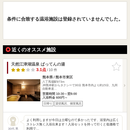
条件に合致する温浴施設は登録されていませんでした。
近くのオススメ施設
天然江津湖温泉 ばってんの湯
お気に入
りに追加
3.1点
/ 10 件
熊本県 / 熊本市東区
八丁馬場駅973m
JR熊本駅からタクシーで30分 熊本市内より約15分、九州
自動車道…
営業時間 10:30～翌8:00
入浴料金 600円～
日帰り
貸切風呂、個室風呂
よく利用しますが今日は土曜なのて多かったです、浴室内は広く
ストレス無く入浴出来ます！入浴セットを持って行くと低価格で
利用で…
30代 男