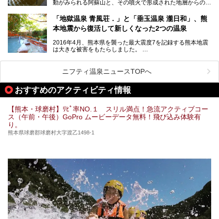
動がみられる阿蘇山と、その噴火で形成された地層からの湧
ご紹介。ぜひ、湯めぐりの参考にして下さいね！
水が多くあることから「火の国」「水の国」とも呼ばれま
す。
「地獄温泉 青風荘．」と「垂玉温泉 瀧日和」、熊
そんな熊本県は、県内の至るところから温泉が湧いている温
本地震から復活して新しくなった2つの温泉
泉県でもあります。山鹿温泉、玉名温泉、黒川温泉、人吉温
泉など有名な温泉地だけでなく、市街地にも天然温泉が湧き
2016年4月、熊本県を襲った最大震度7を記録する熊本地震
出すスーパー銭湯が豊富です。なかでも注目のスーパー銭湯
は大きな被害をもたらしました。
をピックアップしました。
阿蘇山麓の南阿蘇村の「地獄温泉 清風荘」、そして「清風
荘」から400mほど離れた「垂玉（たるたま）温泉 山口旅
ニフティ温泉ニュースTOPへ
館」の2軒は、この地震による土砂崩れなどのために、一時
期は孤立状態に。もしかしたらこの時のニュースで、「地獄
おすすめのアクティビティ情報
温泉」と「垂玉温泉」の名前を知った人もいるかもしれませ
ん。
【熊本・球磨村】ﾘﾋﾟ率NO.１ スリル満点！急流アクティブコー
この2軒は今どうなっているのでしょうか。実は現在は「地
ス（午前・午後）GoPro ムービーデータ無料！飛び込み体験有
獄温泉 青風荘．」「垂玉温泉 瀧日和」として営業を再開し
り。
ています。2021年に現地を訪問してきましたのでレポート
します。
熊本県球磨郡球磨村大字渡乙1498-1