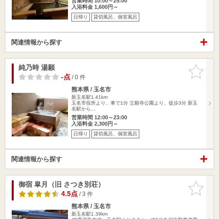
営業時間 10:00～25:00
入浴料金 1,600円～
日帰り
貸切風呂、個室風呂
関連情報から探す
純乃時 湯願
お気に入
りに追加
-点
/ 0 件
熊本県 / 玉名市
新玉名駅1.41km
玉名市役所より、車で1分 立願寺公園より、徒歩3分 新玉
名駅から…
営業時間 12:00～23:00
入浴料金 2,300円～
日帰り
貸切風呂、個室風呂
関連情報から探す
御宿 皐月（旧 さつき別荘）
お気に入
りに追加
4.5点
/ 3 件
熊本県 / 玉名市
新玉名駅1.39km