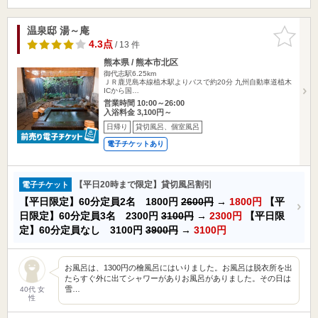
温泉邸 湯～庵
お気に入
りに追加
4.3点
/ 13 件
熊本県 / 熊本市北区
御代志駅6.25km
ＪＲ鹿児島本線植木駅よりバスで約20分 九州自動車道植木
ICから国…
営業時間 10:00～26:00
入浴料金 3,100円～
日帰り
貸切風呂、個室風呂
電子チケットあり
【平日20時まで限定】貸切風呂割引
電子チケット
【平日限定】60分定員2名 1800円
2600円
→
1800円
【平
日限定】60分定員3名 2300円
3100円
→
2300円
【平日限
定】60分定員なし 3100円
3900円
→
3100円
お風呂は、1300円の檜風呂にはいりました。お風呂は脱衣所を出
たらすぐ外に出てシャワーがありお風呂がありました。その日は
雪…
40代 女
性