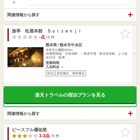
性
関連情報から探す
旅亭 松屋本館 Ｓｕｉｚｅｎｊｉ
お気に入
りに追加
-点
/ 0 件
熊本県 / 熊本市中央区
水前寺公園駅463m
JR豊肥本線「水前寺駅」／熊本市電「新水前寺駅」より徒
歩10分 駐車…
営業時間
入浴料金 ～
宿泊
貸切風呂、個室風呂
楽天トラベルの宿泊プランを見る
関連情報から探す
ピースフル優祐悠
お気に入
りに追加
3.3点
/ 6 件