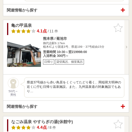
関連情報から探す
亀の甲温泉
お気に入
りに追加
4.1点
/ 11 件
熊本県 / 菊池市
御代志駅6.17km
植木ICより国道3号、県道199・37号経由15分
営業時間 10:30～翌219998:00
入浴料金 300円～
日帰り
貸切風呂、個室風呂
県道37号線から赤い鳥居をくぐってたどり着く、岡稲荷大明神の
近くに佇む日帰り温泉施設。また、九州温泉道の対象施設でもあ
り…
50代～
男性
関連情報から探す
なごみ温泉 やすらぎの湯(休館中)
お気に入
りに追加
4.4点
/ 8 件