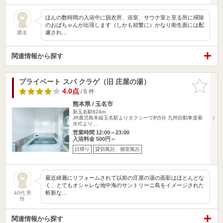
ほんの数時間の入浴中に脱衣所、浴室、サウナ室と至る所に掃除
のおばちゃんが出現します（しかも頻繁に）かなり衛生面には配
慮され…
匿名
関連情報から探す
プライベート スパ クラゲ（旧 庄屋の湯）
お気に入
りに追加
4.0点
/ 6 件
熊本県 / 玉名市
新玉名駅824m
JR鹿児島本線玉名駅よりタクシーで約5分 九州自動車道菊
水ICより…
営業時間 12:00～23:00
入浴料金 500円～
日帰り
貸切風呂、個室風呂
最近綺麗にリフォームされて以前の庄屋の湯の面影はほとんどな
く、とてもオシャレな地中海のサントリーニ島をイメージされた
斬新な…
40代 男
性
関連情報から探す