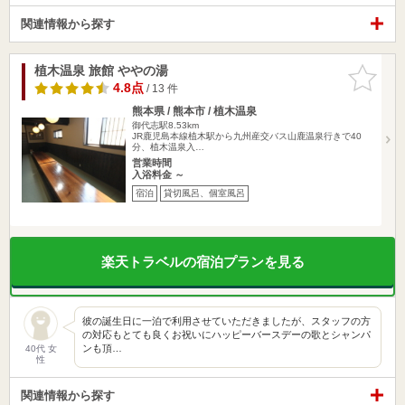
関連情報から探す
植木温泉 旅館 ややの湯
お気に入
りに追加
4.8点
/ 13 件
熊本県 / 熊本市 / 植木温泉
御代志駅8.53km
JR鹿児島本線植木駅から九州産交バス山鹿温泉行きで40
分、植木温泉入…
営業時間
入浴料金 ～
宿泊
貸切風呂、個室風呂
楽天トラベルの宿泊プランを見る
彼の誕生日に一泊で利用させていただきましたが、スタッフの方
の対応もとても良くお祝いにハッピーバースデーの歌とシャンパ
ンも頂…
40代 女
性
関連情報から探す