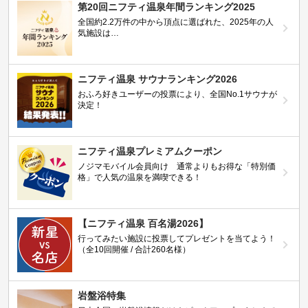
第20回ニフティ温泉年間ランキング2025
全国約2.2万件の中から頂点に選ばれた、2025年の人
気施設は…
ニフティ温泉 サウナランキング2026
おふろ好きユーザーの投票により、全国No.1サウナが
決定！
ニフティ温泉プレミアムクーポン
ノジマモバイル会員向け 通常よりもお得な「特別価
格」で人気の温泉を満喫できる！
【ニフティ温泉 百名湯2026】
行ってみたい施設に投票してプレゼントを当てよう！
（全10回開催 / 合計260名様）
岩盤浴特集