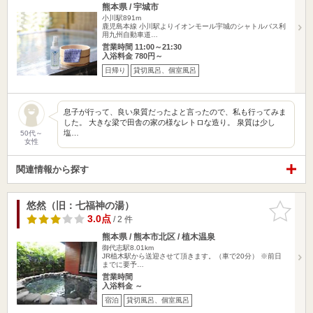
熊本県 / 宇城市
小川駅891m
鹿児島本線 小川駅よりイオンモール宇城のシャトルバス利
用九州自動車道…
営業時間 11:00～21:30
入浴料金 780円～
日帰り
貸切風呂、個室風呂
息子が行って、良い泉質だったよと言ったので、私も行ってみま
した。 大きな梁で田舎の家の様なレトロな造り。 泉質は少し
塩…
50代～
女性
関連情報から探す
悠然（旧：七福神の湯）
お気に入
りに追加
3.0点
/ 2 件
熊本県 / 熊本市北区 / 植木温泉
御代志駅8.01km
JR植木駅から送迎させて頂きます。（車で20分） ※前日
までに要予…
営業時間
入浴料金 ～
宿泊
貸切風呂、個室風呂