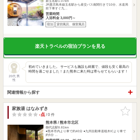
新玉名駅1.07km
JR鹿児島本線玉名駅から産交バス南関行きで10分、水道局
前下車すぐ九…
営業時間
入浴料金 3,000円～
宿泊
貸切風呂、個室風呂
楽天トラベルの宿泊プランを見る
初めていきました。 サービスも施設も綺麗で、値段も安く最高の
時間を過ごせました！また熊本に来た時は寄らせてもらいます！
20代 男
性
関連情報から探す
家族湯 はなみずき
お気に入
りに追加
-点
/ 0 件
熊本県 / 熊本市北区
御代志駅6.81km
●熊本市内より車で約40分 ●九州自動車道植木ICより車で
約5分 …