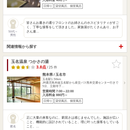
日帰り
貸切風呂、個室風呂
皆さんお書きの通りフロントのお姉さんのホスピタリティがすご
く、丁寧な接客をして頂きました。家族湯がたくさんあり、お子
さん連…
50代～
男性
関連情報から探す
玉名温泉 つかさの湯
お気に入
りに追加
3.8点
/ 25 件
熊本県 / 玉名市
玉名駅1.56km
JR鹿児島本線玉名駅から産交バス熊本交通センター行きで
5分、立願寺下…
営業時間 7:00～22:00
入浴料金 880円～
日帰り
貸切風呂、個室風呂
正に大量の来客なのに、窮屈さは感じませんでした。施設が広い
こと、機能的に設計されていること、理に叶った接客をしている
こと、…
匿名