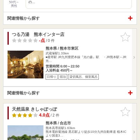
の…
50代～
男性
関連情報から探す
つる乃湯 熊本インター店
お気に入
りに追加
-点
/ 0 件
熊本県 / 熊本市東区
武蔵塚駅1.33km
■最寄駅 JR九州豊肥本線『光の森』駅 ・JR熊本駅～JR
光…
営業時間 6:00～22:50
入浴料金 450円～
日帰り
宿泊
貸切風呂、個室風呂
関連情報から探す
天然温泉 きしゃぽっぽ
お気に入
りに追加
4.0点
/ 2 件
熊本県 / 合志市
熊本高専前駅1.63km
熊本電鉄菊池線 黒石駅より徒歩10分九州自動車道 植木IC
より国道3…