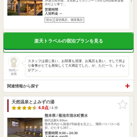
JR鹿児島本線、玉名駅よりタクシーで5分九州自動車道菊
水ICより車で…
営業時間
入浴料金 ～
宿泊
貸切風呂、個室風呂
楽天トラベルの宿泊プランを見る
スタッフは感じ良い、お部屋も清潔、お風呂も良い、そして何よ
り食事がとても美味しくて大満足でした、が、ただ一つ、トイレ
がアン…
50代～
女性
関連情報から探す
天然温泉とよみずの湯
お気に入
りに追加
4.8点
/ 4 件
熊本県 / 菊池市泗水町豊水
御代志駅4.86km
熊本市内から国道3号線道を北上し、飛田バイパスへ右
折。ひたすら387…
営業時間 9:00～24:30
入浴料金 400円～