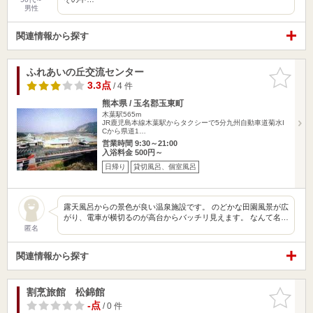
男性
関連情報から探す
ふれあいの丘交流センター
お気に入
りに追加
3.3点
/ 4 件
熊本県 / 玉名郡玉東町
木葉駅565m
JR鹿児島本線木葉駅からタクシーで5分九州自動車道菊水I
Cから県道1…
営業時間 9:30～21:00
入浴料金 500円～
日帰り
貸切風呂、個室風呂
露天風呂からの景色が良い温泉施設です。 のどかな田園風景が広
がり、電車が横切るのが高台からバッチリ見えます。 なんて名…
匿名
関連情報から探す
割烹旅館 松錦館
お気に入
りに追加
-点
/ 0 件