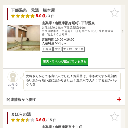
下部温泉 元湯 橋本屋
お気に入
りに追加
5.0点
/ 3 件
山梨県 / 南巨摩郡身延町 / 下部温泉
久那土駅6.64km
下部温泉駅916m
中央自動車道 甲府南ＩＣより車で５０分／東名高速道
路 富士ＩＣより車…
営業時間 10:00～16:00
入浴料金 550円～
日帰り
宿泊
女子旅・女子会
楽天トラベルの宿泊プランを見る
女将さんがとても良い人でした！お風呂は、小さめですが最初ぬ
るい湯から熱い湯に浸かりました！温泉水で大きくする顔のパッ
クも良…
30代 女
性
関連情報から探す
まほらの湯
お気に入
りに追加
3.6点
/ 15 件
山梨県 / 南巨摩郡富士川町