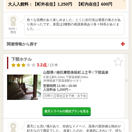
大人入館料：【町外在住】1,250円 【町内在住】600円
色々な浴槽があり楽しめました。とくに歩行浴は適度の蒸さがあ
り良かったです。泉質は2種類の画源泉画あり各々特長がありま
した。…
50代～
男性
関連情報から探す
下部ホテル
お気に入
りに追加
3.2点
/ 13 件
山梨県 / 南巨摩郡身延町上之平 / 下部温泉
久那土駅6.22km
下部温泉駅169m
JR身延線下部温泉駅からすぐ
営業時間 11:00～15:00
入浴料金 1,200円～
日帰り
宿泊
女子旅・女子会
楽天トラベルの宿泊プランを見る
露天にも洗い場があり、自由なイメージ。温泉の湯加減も熱めが
好きなので満足でした。 改装したのか、全体的にきれいで、待ち