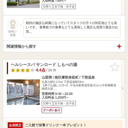
入浴料金 730円～
日帰り
女子旅・女子会
館内の施設も綺麗になっていてスタッフの方々の対応他とても良
いです。 食事処での食事もとても美味しく風呂も清潔で最近のお
気…
50代～
女性
関連情報から探す
ヘルシースパ サンロード しもべの湯
お気に入
りに追加
4.4点
/ 34 件
山梨県 / 南巨摩郡身延町 / 下部温泉
久那土駅6.17km
下部温泉駅59m
【車でお越しの方<】 中央自動車道双葉JCから中部横断道
静岡方面 …
営業時間 9:30～22:00
入浴料金 1,250円～
日帰り
女子旅・女子会
クーポンあり
ご入館で栄養ドリンク一本プレゼント！
会員限定