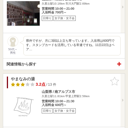
久那土駅10.16km
市川大門駅2.69km
営業時間 10:00～21:00
入浴料金 700円～
日帰り
女子旅・女子会
県外ですが、月に3回以上立ち寄っています。入浴用は600円で
す。スタンプカードを活用している常連ですね。11日22日はペ
ア…
50代～
男性
関連情報から探す
やまなみの湯
お気に入
りに追加
3.2点
/ 13 件
山梨県 / 南アルプス市
久那土駅11.81km
甲斐上野駅2.56km
営業時間 10:00～21:30
入浴料金 600円～
日帰り
女子旅・女子会