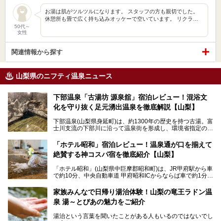
お湯は肌がツルツルになります。 スタッフの方も親切でした。
休憩所も畳で広く持ち込みオッケーで空いています。 リクラ…
50代～
女性
関連情報から探す
山梨県のニフティ温泉ニュース
下部温泉「古湯坊 源泉舘」宿泊レビュー！混浴文
化を守り抜く足元湧出温泉を徹底解説【山梨】
下部温泉(山梨県身延町)は、約1300年の歴史を持つ古湯。富
士川支流の下部川に沿って温泉街を形成し、環境省指定の国
民保養温泉地でもあります。
中でも「古湯坊 源泉舘」は、戦国時代に武田信玄公も療養
「ホテル昭和」宿泊レビュー！温泉通が口を揃えて
したと伝えられる名湯の宿。最大の特徴は、令和の現代にお
絶賛する神コスパ宿を徹底紹介【山梨】
いても混浴文化が守られ、老若男女の分け隔て一切無く温泉
入浴を楽しめる点。全国的に混浴温泉は年々少しずつ減少傾
「ホテル昭和」(山梨県中巨摩郡昭和町)は、JR甲府駅から車
向にありますが、「古湯坊 源泉舘」では本来あるべき混浴
で約10分、中央自動車道 甲府昭和ICからならば車で約1分の
の姿が保たれている点に注目すべきでしょう。
場所にあるビジネスホテル。2名1室で1名あたり4,000円台
から、一人泊でも6,000円台から宿泊可能です。
今回は足元湧出の混浴温泉である「かくし湯大岩風呂」をは
家族みんなで日帰り湯治体験！山梨の竜王ラドン温
じめ、湯治棟である「別館神泉」を中心に「古湯坊 源泉
泉 湯～とぴあの魅力をご紹介
しかし、最大の魅力は“温泉そのもの”でしょう。自家源泉を
舘」の全貌を徹底紹介します。
所有し、豪快に源泉かけ流しで提供。泡付きのある重曹泉系
湯治という言葉を聞いたことがある人もいるのではないでし
統の単純温泉は、入浴すると実にサッパリ爽快。日帰り入浴