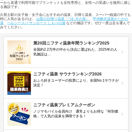
ーから直通で利用可能でブランケットも女性専用と、女性への気遣いを随所に感じ
る施設です。
久那土駅の女子旅・女子会におすすめの温泉、日帰り温泉、スーパー銭湯の中でも
特に人気があるのは、
山梨の日帰り温泉「つむぎの湯」
、
甲州鰍沢温泉かじかの
湯
、
ヘルシースパ サンロード しもべの湯
などの施設です。ぜひ一度は足を運んで
みてください。
第20回ニフティ温泉年間ランキング2025
全国約2.2万件の中から頂点に選ばれた、2025年の人
気施設は…
ニフティ温泉 サウナランキング2026
おふろ好きユーザーの投票により、全国No.1サウナが
決定！
ニフティ温泉プレミアムクーポン
ノジマモバイル会員向け 通常よりもお得な「特別価
格」で人気の温泉を満喫できる！