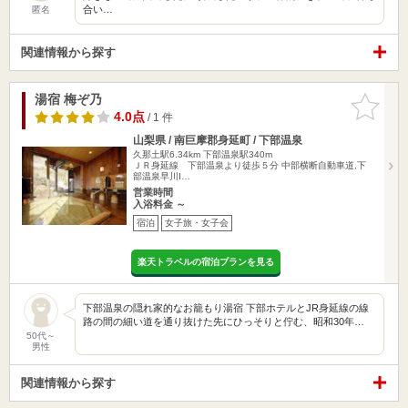
合い…
匿名
関連情報から探す
湯宿 梅ぞ乃
お気に入
りに追加
4.0点
/ 1 件
山梨県 / 南巨摩郡身延町 / 下部温泉
久那土駅6.34km
下部温泉駅340m
ＪＲ身延線 下部温泉より徒歩５分 中部横断自動車道,下
部温泉早川I…
営業時間
入浴料金 ～
宿泊
女子旅・女子会
楽天トラベルの宿泊プランを見る
下部温泉の隠れ家的なお籠もり湯宿 下部ホテルとJR身延線の線
路の間の細い道を通り抜けた先にひっそりと佇む、昭和30年…
50代～
男性
関連情報から探す