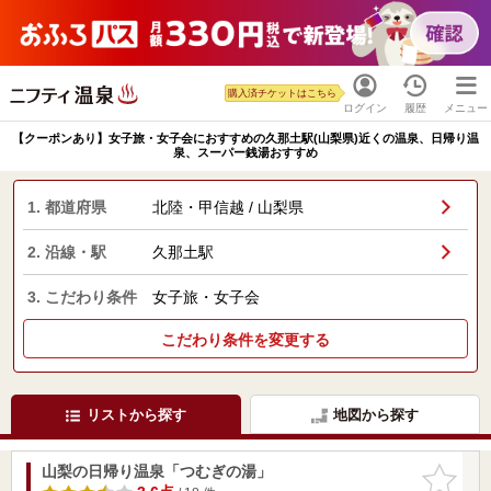
購入済チケットはこちら
ログイン
履歴
メニュー
【クーポンあり】女子旅・女子会におすすめの久那土駅(山梨県)近くの温泉、日帰り温
泉、スーパー銭湯おすすめ
1. 都道府県
北陸・甲信越 / 山梨県
2. 沿線・駅
久那土駅
3. こだわり条件
女子旅・女子会
こだわり条件を変更する
リストから探す
地図から探す
山梨の日帰り温泉「つむぎの湯」
お気に入
りに追加