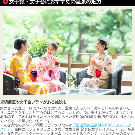
女子旅・女子会におすすめの温泉の魅力
貸切個室や女子会プランがある施設も
気の合う友達と一緒にスパなどに行き、温泉に入ったり、美味しいものを食べた
り、エステを受けたりするのはとても楽しいもの。つい盛り上がってしまうことも
あるので、できればそういった客層にあった雰囲気の施設や貸切の個室が用意され
ているところ選びたいものです。
そんな女性のグループ利用にピッタリなのが
「横浜天然温泉SPA EAS（スパ イア
ス）」
。館内にはフォトジェニックな「女性専用 貸切個室プレミアムルーム」を用
意。女性専用リラクセーションルーム「ヴィーナスラウンジ」は女性浴室のロッカ