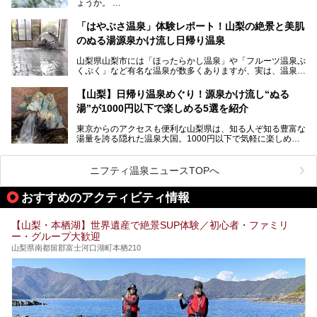
ょうか。
不可なこともあり、全国の温泉ファンがこの温泉を求めて
「ホテル昭和」へ宿泊します。この価格帯のビジネスホテル
なかなか体験できない、湯治体験が日帰りでできる温浴施設
では循環濾過の沸かし湯が一般的ですが、ここは本物の極上
「はやぶさ温泉」体験レポート！山梨の絶景と美肌
が山梨にあります。
温泉。まさに価格破壊と言えるクオリティです。
のぬる湯源泉かけ流し日帰り温泉
家族みんなで楽しめる、山梨県の「竜王ラドン温泉 湯～と
今回は筆者自ら宿泊し、「ホテル昭和」の温泉をはじめ、客
山梨県山梨市には「ほったらかし温泉」や「フルーツ温泉ぷ
ぴあ」の魅力をご紹介します。
室や無料朝食などをご紹介。温泉通が口を揃えて絶賛する神
くぷく」など有名な温泉が数多くありますが、実は、温泉マ
コスパ宿の全貌を徹底解説します！
ニアがわざわざ遠方から足を運ぶ極上の日帰り温泉もあるん
───
です。今回紹介する「はやぶさ温泉」も、そのひとつ。温泉
提供元：株式会社湯ーとぴあ【PR】
【山梨】日帰り温泉めぐり！源泉かけ流し“ぬる
はもちろん、絶景や地元食材を活かしたグルメも堪能できま
この記事は株式会社湯ーとぴあのPRレポート記事です。
湯”が1000円以下で楽しめる5選を紹介
す。
「はやぶさ温泉」が多くの人を惹きつける理由を詳しく解説
東京からのアクセスも便利な山梨県は、知る人ぞ知る豊富な
します。
湯量を誇る隠れた温泉大国。1000円以下で気軽に楽しめ
る、極上の源泉かけ流し日帰り温泉が点在しています。しか
も、これからの季節に嬉しい、じんわりと体の芯まで温ま
る“ぬる湯”が豊富なのも魅力。今回は、湯質も抜群で心ゆく
ニフティ温泉ニュースTOPへ
までリラックスできる山梨のお得な日帰り温泉を、実際体験
した感想と共に紹介します。
おすすめのアクティビティ情報
※ぬる湯とは35℃～39℃程度の体温に近いぬるめ温泉のこ
とです。
【山梨・本栖湖】世界遺産で絶景SUP体験／初心者・ファミリ
ー・グループ大歓迎
山梨県南都留郡富士河口湖町本栖210