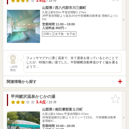
3.6点
/ 18 件
山梨県 / 西八代郡市川三郷町
久那土駅835m
甲斐岩間駅1.27km
JR甲斐岩間駅より徒歩20分中部横断自動車道 増穂ICより1
5分
営業時間 11:00～19:00
入浴料金 800円～
日帰り
女子旅・女子会
フォッサマグナに湧く温泉で、全て源泉を使っているとのことで
したが、特徴の無い湯でした。中部横断自動車道がすぐ脇を通る
ようで…
～10代
男性
関連情報から探す
甲州鰍沢温泉かじかの湯
お気に入
りに追加
3.4点
/ 16 件
山梨県 / 南巨摩郡富士川町
久那土駅4.58km
甲斐岩間駅3.57km
JR身延線鰍沢口駅よりタクシーで15分。 中部横断自動車
道増穂IC…
営業時間 10:00～20:00