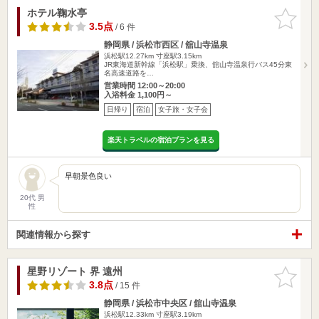
ホテル鞠水亭
お気に入
りに追加
3.5点
/ 6 件
静岡県 / 浜松市西区 / 舘山寺温泉
浜松駅12.27km
寸座駅3.15km
JR東海道新幹線「浜松駅」乗換、舘山寺温泉行バス45分東
名高速道路を…
営業時間 12:00～20:00
入浴料金 1,100円～
日帰り
宿泊
女子旅・女子会
楽天トラベルの宿泊プランを見る
早朝景色良い
20代 男
性
関連情報から探す
星野リゾート 界 遠州
お気に入
りに追加
3.8点
/ 15 件
静岡県 / 浜松市中央区 / 舘山寺温泉
浜松駅12.33km
寸座駅3.19km