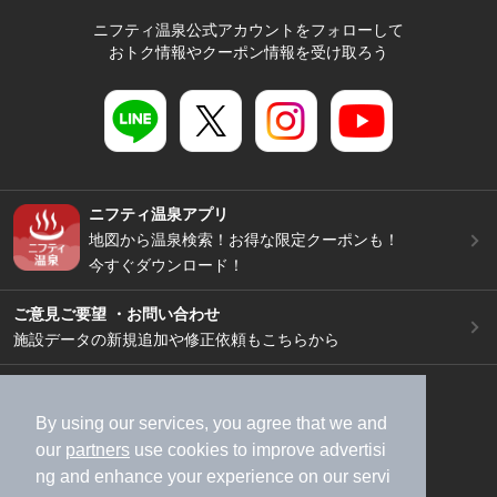
ニフティ温泉公式アカウントをフォローして
おトク情報やクーポン情報を受け取ろう
ニフティ温泉アプリ
地図から温泉検索！お得な限定クーポンも！
今すぐダウンロード！
ご意見ご要望 ・お問い合わせ
施設データの新規追加や修正依頼もこちらから
スマートフォン
/
PC
加盟店募集（資料請求）
広告出稿のご案内
By using our services, you agree that we and
our
partners
use cookies to improve advertisi
利用規約
ライフスタイルMEMBERS+規約
ng and enhance your experience on our servi
特定商取引法に基づく表記
ヘルプ
採用情報