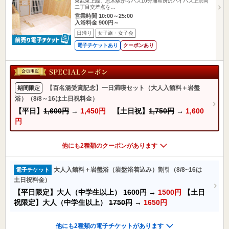
東武東上線、志木駅からバス10分浦和所沢バイパス上宗岡
二丁目交差点を…
営業時間 10:00～25:00
入浴料金 900円～
日帰り
女子旅・女子会
電子チケットあり
クーポンあり
【百名湯受賞記念】一日満喫セット（大人入館料＋岩盤
期間限定
浴）（8/8～16は土日祝料金）
【平日】
1,600円
→
1,450円
【土日祝】
1,750円
→
1,600
円
他にも2種類のクーポンがあります
大人入館料＋岩盤浴（岩盤浴着込み）割引（8/8~16は
電子チケット
土日祝料金）
【平日限定】大人（中学生以上）
1600円
→
1500円
【土日
祝限定】大人（中学生以上）
1750円
→
1650円
他にも2種類の電子チケットがあります