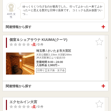
ゆっくりくつろげるのが最高でした。 行ってよかったー来てよか
ったーと思える贅沢な日帰り温泉です。 コミックも読み放題つい
つ…
40代 女
性
関連情報から探す
個室＆シェアサウナ KUUMA(クーマ)
お気に入
りに追加
-点
/ 0 件
埼玉県 / さいたま市大宮区
大宮公園駅2.23km
大宮駅299m
JR大宮駅東口より徒歩2分
営業時間 8:00～24:00
入浴料金 2,980円～
日帰り
女子旅・女子会
関連情報から探す
エクセルイン大宮
お気に入
りに追加
-点
/ 0 件