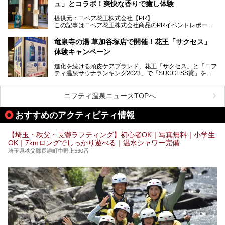
ュ」とコラボ！爽快な香りで癒し体験
紹介しちゃいます！
───
提供元：ニベア花王株式会社【PR】
提供元：ニベア花王株式会社【PR】
この記事はニベア花王株式会社商品のPRイベントレポート
この記事はニベア花王株式会社商品のPRイベントレポート
記事です。
記事です。
竜泉寺の湯 草加谷塚店で開催！花王「サクセス」
ーーー
体験キャンペーン
注目のボディウォッシュアイテム「８ｘ４ＭＥＮ 薬用ボデ
ィウォッシュ」と「ニフティ温泉年間ランキング2021」で
進化を続ける頭皮ケアブランド、花王「サクセス」と「ニフ
全国総合2位にランクインした人気温浴施設「竜泉寺の湯 草
ティ温泉サウナランキング2023」で「SUCCESS賞」を獲
加谷塚店」がコラボイベントを期間限定で開催中ということ
得した人気温浴施設「竜泉寺の湯 草加谷塚店」がコラボイ
で早速訪問！
ベントを開催。
気になるその内容をチェックしてきました！
ニフティ温泉ニュースTOPへ
早速訪問し、気になるその内容を取材してきました！
おすすめのアクティビティ情報
───
提供元：花王株式会社【PR】
この記事は花王株式会社商品のPRイベントレポート記事で
【埼玉・秩父・長瀞ラフティング】初心者OK｜写真無料｜小学生
す。
OK｜7kmロングでしっかり遊べる｜温水シャワー完備
埼玉県秩父郡長瀞町中野上560番