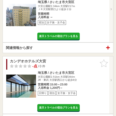
埼玉県 / さいたま市大宮区
大宮公園駅2.34km
大宮駅217m
ＪＲ大宮駅西口より徒歩２分
営業時間
入浴料金 ～
宿泊
女子旅・女子会
楽天トラベルの宿泊プランを見る
関連情報から探す
カンデオホテルズ大宮
お気に入
りに追加
-点
/ 0 件
埼玉県 / さいたま市大宮区
大宮公園駅2.51km
大宮駅364m
JR・東武 大宮駅西口から徒歩6分
営業時間 15:00～23:00
入浴料金 1,200円～
日帰り
宿泊
女子旅・女子会
楽天トラベルの宿泊プランを見る