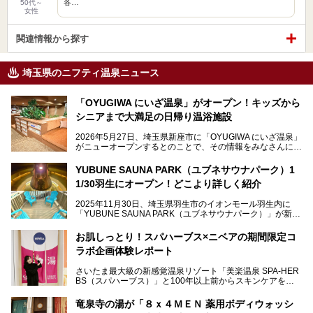
各…
50代～
女性
関連情報から探す
埼玉県のニフティ温泉ニュース
「OYUGIWA にいざ温泉」がオープン！キッズから
シニアまで大満足の日帰り温浴施設
2026年5月27日、埼玉県新座市に「OYUGIWA にいざ温泉」
がニューオープンするとのことで、その情報をみなさんにい
ち早くお伝えしようとひと足お先に取材訪問。
YUBUNE SAUNA PARK（ユブネサウナパーク）1
メインとなる黒湯の天然温泉や本格的なサウナをはじめ、4
1/30羽生にオープン！どこより詳しく紹介
種類のリラックスルームやお食事処、他施設とは一線を画す
キッズコーナーなど、施設の隅々までたっぷりとチェックし
2025年11月30日、埼玉県羽生市のイオンモール羽生内に
てきました！
「YUBUNE SAUNA PARK（ユブネサウナパーク）」が新規
オープン！
お肌しっとり！スパハーブス×ニベアの期間限定コ
今年の4月1日から楽久屋グループの一員となった「湯舞音
ラボ企画体験レポート
（ユブネ）」が新ブランド「YUBUNE SAUNA PARK」を立
ち上げました。
さいたま最大級の新感覚温泉リゾート「美楽温泉 SPA-HER
湯舞音らしいサウナにこだわった遊び心満点の"銭湯×屋外サ
BS（スパハーブス）」と100年以上前からスキンケアを考
ウナ"施設で、男女別のお風呂のほか、水着やサウナ着で楽
案してきた「ニベア」が、期間限定でコラボ企画を開催中。
しめる男女共用屋外サウナや飲食できるととのいスペースな
読者モデルやインスタグラマーとして活躍している、美容＆
ど、ユニークなポイントがいっぱい！
竜泉寺の湯が「８ｘ４ＭＥＮ 薬用ボディウォッシ
スパ大好きの畑瀬愛さんと取材してきました。
オープン前取材に行ってきましたので、早速どこより詳しく