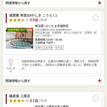
関連情報から探す
湯屋敷 孝楽(ゆやしき こうらく)
お気に入
りに追加
3.5点
/ 70 件
埼玉県 / さいたま市浦和区
大宮公園駅6.01km
北浦和駅468m
JR京浜東北線 北浦和駅 東口より徒歩7分「北浦和」駅
ちかく元町通り…
営業時間 10:00～25:00
入浴料金 750円～
日帰り
女子旅・女子会
比較的安めな料金で、お風呂の種類も多く、満足です。 初回訪問
で当たりを確信し、2回目から回数券を買いました。週替わり湯
が…
20代 男
性
関連情報から探す
極楽湯 上尾店
お気に入
りに追加
3.7点
/ 75 件
埼玉県 / 上尾市大字上尾村