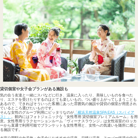
貸切個室や女子会プランがある施設も
気の合う友達と一緒にスパなどに行き、温泉に入ったり、美味しいものを食べた
り、エステを受けたりするのはとても楽しいもの。つい盛り上がってしまうことも
あるので、できればそういった客層にあった雰囲気の施設や貸切の個室が用意され
ているところ選びたいものです。
そんな女性のグループ利用にピッタリなのが
「横浜天然温泉SPA EAS（スパ イア
ス）」
。館内にはフォトジェニックな「女性専用 貸切個室プレミアムルーム」を用
意。女性専用リラクセーションルーム「ヴィーナスラウンジ」は女性浴室のロッカ
ーから直通で利用可能でブランケットも女性専用と、女性への気遣いを随所に感じ
る施設です。