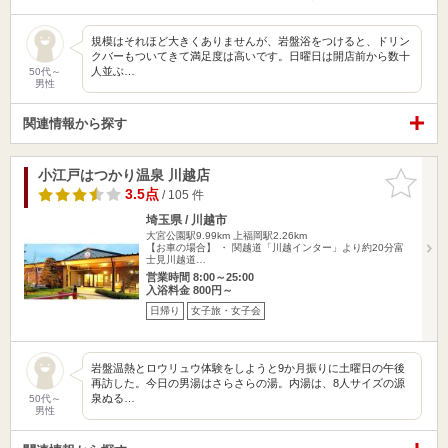
規模はそれほど大きくありませんが、岩盤浴をつけると、ドリン
クバーもついてきて満足度は高いです。日曜日は開店前から数十
人並ぶ…
50代～
男性
関連情報から探す
小江戸はつかり温泉 川越店
お気に入
りに追加
3.5点
/ 105 件
埼玉県 / 川越市
大宮公園駅9.99km
上福岡駅2.26km
【お車の場合】 ・ 関越道「川越インター」より約20分富
士見川越道…
営業時間 8:00～25:00
入浴料金 800円～
日帰り
女子旅・女子会
岩盤温熱とロウリュウ体験をしようと9か月振りに土曜日の午後
再訪した。今日の男湯はさらさらの湯。内湯は、8人サイズの源
泉ぬる…
50代～
男性