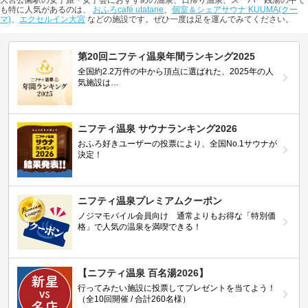
大宮公園駅の女子旅・女子会におすすめの温泉、日帰り温泉、スーパー銭湯の中で
も特に人気があるのは、
おふろcafé utatane
、
個室＆シェアサウナ KUUMA(クー
マ)
、
エクセルイン大宮
などの施設です。ぜひ一度は足を運んでみてください。
第20回ニフティ温泉年間ランキング2025
全国約2.2万件の中から頂点に選ばれた、2025年の人
気施設は…
ニフティ温泉 サウナランキング2026
おふろ好きユーザーの投票により、全国No.1サウナが
決定！
ニフティ温泉プレミアムクーポン
ノジマモバイル会員向け 通常よりもお得な「特別価
格」で人気の温泉を満喫できる！
【ニフティ温泉 百名湯2026】
行ってみたい施設に投票してプレゼントを当てよう！
（全10回開催 / 合計260名様）