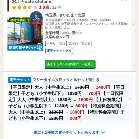
おふろcafé utatane
3.8点
/ 32 件
埼玉県 / さいたま市北区
大宮公園駅1.56km
鉄道博物館（大成）駅803m
大宮駅より埼玉新都市交通「ニューシャトル」 鉄道博物館
駅（大成駅）よ…
営業時間 10:00～翌9:00
入浴料金 550円～
日帰り
宿泊
女子旅・女子会
電子チケットあり
楽天トラベルの宿泊プランを見る
フリータイム入館＋タオルセット割引き
電子チケット
【平日限定】大人（中学生以上）
1730円
→
1400円
【平日
限定】子ども（小学生以下 ）
1030円
→
700円
【土日祝限
定】大人（中学生以上）
1930円
→
1600円
【土日祝限定】
子ども（小学生以下 ）
1130円
→
800円
【特別料金期間】
大人（中学生以上）
2130円
→
1800円
【特別料金期間】子
ども（小学生以下）
1230円
→
900円
他にも1種類の電子チケットがあります