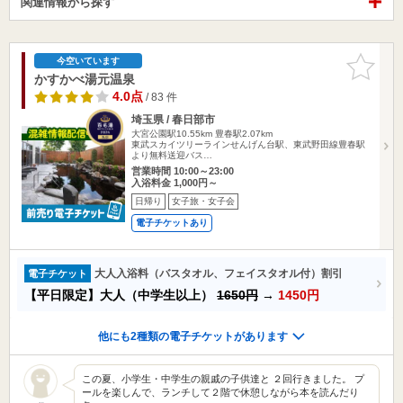
関連情報から探す
お気に入
今空いています
りに追加
かすかべ湯元温泉
4.0点
/ 83 件
埼玉県 / 春日部市
大宮公園駅10.55km
豊春駅2.07km
東武スカイツリーラインせんげん台駅、東武野田線豊春駅
より無料送迎バス…
営業時間 10:00～23:00
入浴料金 1,000円～
日帰り
女子旅・女子会
電子チケットあり
大人入浴料（バスタオル、フェイスタオル付）割引
電子チケット
【平日限定】大人（中学生以上）
1650円
→
1450円
他にも2種類の電子チケットがあります
この夏、小学生・中学生の親戚の子供達と ２回行きました。 プ
ールを楽しんで、ランチして２階で休憩しながら本を読んだり