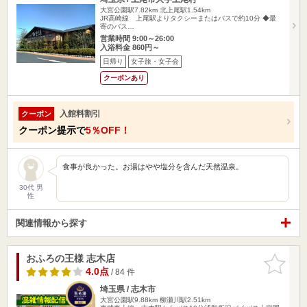
大宮公園駅7.82km
北上尾駅1.54km
JR高崎線 上尾駅よりタクシーまたはバスで約10分 ◆最
寄のバス…
営業時間 9:00～26:00
入浴料金 860円～
日帰り
女子旅・女子会
クーポンあり
入館料割引
クーポン
クーポン提示で
5％OFF！
食事が良かった。お湯はやや塩分を含んだ天然温泉。
30代 男
性
関連情報から探す
おふろの王様 志木店
お気に入
りに追加
4.0点
/ 84 件
埼玉県 / 志木市
大宮公園駅9.88km
柳瀬川駅2.51km