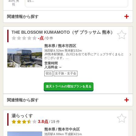
の…
40代 男
性
関連情報から探す
THE BLOSSOM KUMAMOTO（ザ ブラッサム 熊本）
お気に入
りに追加
-点
/ 0 件
熊本県 / 熊本市西区
池田駅4.52km
熊本駅152m
JR熊本駅隣接。白川口を出て右手にアミュプラザくまもと
がございます。…
営業時間
入浴料金 ～
宿泊
女子旅・女子会
楽天トラベルの宿泊プランを見る
関連情報から探す
湯らっくす
お気に入
りに追加
3.8点
/ 19 件
熊本県 / 熊本市中央区
池田駅4.68km
平成駅421m