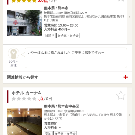
5.0点
/ 5 件
熊本県 / 熊本市
池田駅1.98km
藤崎宮前駅127m
熊本電鉄藤崎線 藤崎宮前駅より徒歩2分九州自動車道 熊本I
Cより国道…
営業時間 13:00～23:00
入浴料金 450円～
日帰り
女子旅・女子会
いやーほんまに癒されました ご亭主に感謝ですわー
50代～
男性
関連情報から探す
ホテル カーナA
お気に入
りに追加
-点
/ 0 件
熊本県 / 熊本市中央区
池田駅3.01km
水道町駅306m
熊本駅より市電で「通町筋」から徒歩にて約5分 熊本空港
からはバスで…
営業時間
入浴料金 ～
宿泊
女子旅・女子会