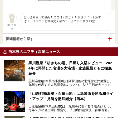
はっきり言って最高！ ここは天国か？！ 良きポイント多す
ぎ！！ 1.サウナと温冷交互浴の二刀流 2.ボナサウナ(壁…
30代 男
性
関連情報から探す
熊本県のニフティ温泉ニュース
黒川温泉「耕きちの湯」日帰り入浴レビュー！202
4年に再開した名湯を大浴場・家族風呂ともに徹底
紹介
黒川温泉(熊本県南小国町)は阿蘇山麓の北端付近に位置し、
九州を代表する人気温泉地のひとつ。入浴手形が大ヒット
し、各宿の趣の異なる露天風呂をめぐることで知られていま
す。
「山鹿灯籠浪漫・百華百彩」は温泉街を彩る和ライ
トアップ！見所を徹底紹介【熊本】
中でも「耕きち(こうきち)の湯」は露天風呂を持たないもの
の、風情ある内湯を楽しめる日帰り温泉施設。自然災害によ
山鹿温泉(熊本県山鹿市)は、九州を代表する名湯のひとつ。
り一度廃業しましたが、2024年10月に営業再開。数多くの
毎年２月の金土曜日限定で、「山鹿灯籠浪漫・百華百彩」
温泉ファンに注目される名湯です。
（やまがとうろうろまん・ひゃっかひゃくさい）が開催され
ます。和傘や竹、ろうそくなどを用いて、和情緒たっぷりの