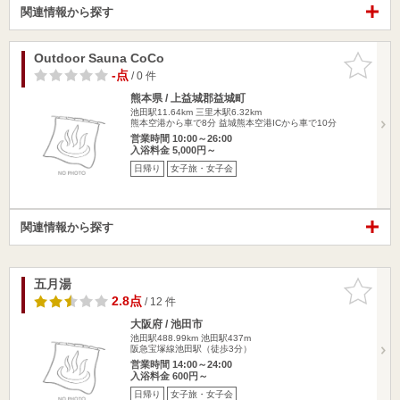
関連情報から探す
Outdoor Sauna CoCo
お気に入
りに追加
-点
/ 0 件
熊本県 / 上益城郡益城町
池田駅11.64km
三里木駅6.32km
熊本空港から車で8分 益城熊本空港ICから車で10分
営業時間 10:00～26:00
入浴料金 5,000円～
日帰り
女子旅・女子会
関連情報から探す
五月湯
お気に入
りに追加
2.8点
/ 12 件
大阪府 / 池田市
池田駅488.99km
池田駅437m
阪急宝塚線池田駅（徒歩3分）
営業時間 14:00～24:00
入浴料金 600円～
日帰り
女子旅・女子会