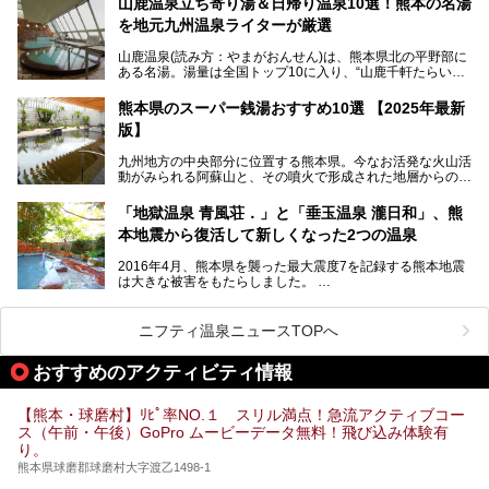
山鹿温泉立ち寄り湯＆日帰り温泉10選！熊本の名湯
ライトアップが無料で楽しめます。
を地元九州温泉ライターが厳選
今回は再開した耕きちの湯を訪問し、全浴室(男女別大浴
2025年は、2月7～8日・14～15日・21～22日・28～3月1
場・家族風呂)を徹底紹介します！
山鹿温泉(読み方：やまがおんせん)は、熊本県北の平野部に
日、の合計8日間開催。今回は地元九州在住の筆者が、その
ある名湯。湯量は全国トップ10に入り、“山鹿千軒たらいな
見所を徹底紹介。併せて、その他イベントや立ち寄り湯も併
し”と唄われる程。また、“乙女の柔肌”とも称される柔らかな
せてご紹介します。
泉質であり、お湯の良さにも定評があります。
熊本県のスーパー銭湯おすすめ10選 【2025年最新
版】
今回は地元九州の温泉ライターの私が実際に入浴した中か
ら、山鹿温泉の旅館やホテルの立ち寄り湯・日帰り入浴施
九州地方の中央部分に位置する熊本県。今なお活発な火山活
設・家族風呂の3パターンに分類し、合計10施設を厳選して
動がみられる阿蘇山と、その噴火で形成された地層からの湧
ご紹介。ぜひ、湯めぐりの参考にして下さいね！
水が多くあることから「火の国」「水の国」とも呼ばれま
す。
「地獄温泉 青風荘．」と「垂玉温泉 瀧日和」、熊
そんな熊本県は、県内の至るところから温泉が湧いている温
本地震から復活して新しくなった2つの温泉
泉県でもあります。山鹿温泉、玉名温泉、黒川温泉、人吉温
泉など有名な温泉地だけでなく、市街地にも天然温泉が湧き
2016年4月、熊本県を襲った最大震度7を記録する熊本地震
出すスーパー銭湯が豊富です。なかでも注目のスーパー銭湯
は大きな被害をもたらしました。
をピックアップしました。
阿蘇山麓の南阿蘇村の「地獄温泉 清風荘」、そして「清風
荘」から400mほど離れた「垂玉（たるたま）温泉 山口旅
ニフティ温泉ニュースTOPへ
館」の2軒は、この地震による土砂崩れなどのために、一時
期は孤立状態に。もしかしたらこの時のニュースで、「地獄
おすすめのアクティビティ情報
温泉」と「垂玉温泉」の名前を知った人もいるかもしれませ
ん。
【熊本・球磨村】ﾘﾋﾟ率NO.１ スリル満点！急流アクティブコー
この2軒は今どうなっているのでしょうか。実は現在は「地
ス（午前・午後）GoPro ムービーデータ無料！飛び込み体験有
獄温泉 青風荘．」「垂玉温泉 瀧日和」として営業を再開し
り。
ています。2021年に現地を訪問してきましたのでレポート
します。
熊本県球磨郡球磨村大字渡乙1498-1