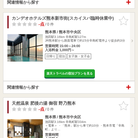
関連情報から探す
カンデオホテルズ熊本新市街(スカイスパ臨時休業中)
お気に入
りに追加
-点
/ 0 件
熊本県 / 熊本市中央区
池田駅3.16km
辛島町駅127m
JR熊本駅から路面電車で約15分辛島町電停より徒歩約3分
営業時間 15:00～24:00
入浴料金 1,000円～
日帰り
宿泊
女子旅・女子会
楽天トラベルの宿泊プランを見る
関連情報から探す
天然温泉 肥後の湯 御宿 野乃熊本
お気に入
りに追加
-点
/ 0 件
熊本県 / 熊本市中央区
池田駅3.16km
辛島町駅334m
＜電車＞ ・「熊本」駅から車で約10分 ・熊本市電「辛島
町」より…
営業時間