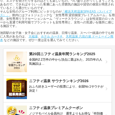
り、エステを受けたりするのはとても楽しいもの。つい盛り上がってしまうことも
あるので、できればそういった客層にあった雰囲気の施設や貸切の個室が用意され
ているところ選びたいものです。
そんな女性のグループ利用にピッタリなのが
「横浜天然温泉SPA EAS（スパ イア
ス）」
。館内にはフォトジェニックな「女性専用 貸切個室プレミアムルーム」を用
意。女性専用リラクセーションルーム「ヴィーナスラウンジ」は女性浴室のロッカ
ーから直通で利用可能でブランケットも女性専用と、女性への気遣いを随所に感じ
る施設です。
池田駅の女子旅・女子会におすすめの温泉、日帰り温泉、スーパー銭湯の中でも特
に人気があるのは、
大福湯
、
ホテル カーナA
、
天然温泉 六花の湯 ドーミーイン熊
本
などの施設です。ぜひ一度は足を運んでみてください。
第20回ニフティ温泉年間ランキング2025
全国約2.2万件の中から頂点に選ばれた、2025年の人
気施設は…
ニフティ温泉 サウナランキング2026
おふろ好きユーザーの投票により、全国No.1サウナが
決定！
ニフティ温泉プレミアムクーポン
ノジマモバイル会員向け 通常よりもお得な「特別価