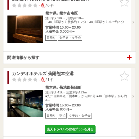
りに追加
-点
/ 0 件
熊本県 / 熊本市南区
池田駅9.28km
川尻駅810m
・JR川尻駅から徒歩約１２分・JR川尻駅から車で約５分
営業時間 10:00～23:00
入浴料金 3,000円～
日帰り
女子旅・女子会
関連情報から探す
カンデオホテルズ 菊陽熊本空港
お気に入
りに追加
-点
/ 1 件
熊本県 / 菊池郡菊陽町
池田駅9.41km
三里木駅413m
■九州自動車道「熊本IC」から約5分 ■JR「熊本駅」から約
3…
営業時間 15:00～23:00
入浴料金 800円～
日帰り
宿泊
女子旅・女子会
楽天トラベルの宿泊プランを見る