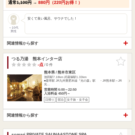
通常
1,100円
→
880円（220円お得！）
安くて良い風呂、サウナでした！
～10代
男性
関連情報から探す
つる乃湯 熊本インター店
お気に入
りに追加
-点
/ 0 件
熊本県 / 熊本市東区
池田駅7.18km
武蔵塚駅1.33km
■最寄駅 JR九州豊肥本線『光の森』駅 ・JR熊本駅～JR
光…
営業時間 6:00～22:50
入浴料金 450円～
日帰り
宿泊
女子旅・女子会
関連情報から探す
somari PRIVATE SAUNA&STONE SPA
お気に入