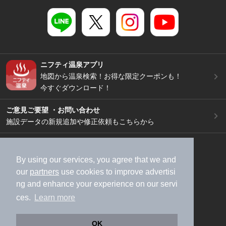
ニフティ温泉アプリ
地図から温泉検索！お得な限定クーポンも！
今すぐダウンロード！
ご意見ご要望 ・お問い合わせ
施設データの新規追加や修正依頼もこちらから
スマートフォン
/
PC
加盟店募集（資料請求）
広告出稿のご案内
By using our services, you agree that we and
our
partners
use cookies to improve advertisi
利用規約
ライフスタイルMEMBERS+規約
ng and enhance your experience on our servi
特定商取引法に基づく表記
ヘルプ
採用情報
ces.
Learn more
運営会社
個人情報保護ポリシー
©NIFTY Lifestyle Co., Ltd.
OK