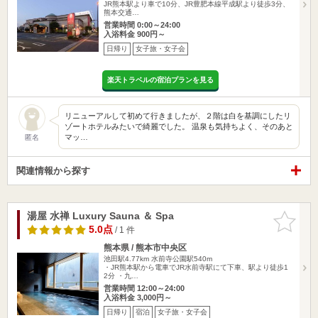
JR熊本駅より車で10分、JR豊肥本線平成駅より徒歩3分、
熊本交通…
営業時間 0:00～24:00
入浴料金 900円～
日帰り
女子旅・女子会
楽天トラベルの宿泊プランを見る
リニューアルして初めて行きましたが、２階は白を基調にしたリ
ゾートホテルみたいで綺麗でした。 温泉も気持ちよく、そのあと
マッ…
匿名
関連情報から探す
湯屋 水禅 Luxury Sauna ＆ Spa
お気に入
りに追加
5.0点
/ 1 件
熊本県 / 熊本市中央区
池田駅4.77km
水前寺公園駅540m
・JR熊本駅から電車でJR水前寺駅にて下車、駅より徒歩1
2分 ・九…
営業時間 12:00～24:00
入浴料金 3,000円～
日帰り
宿泊
女子旅・女子会