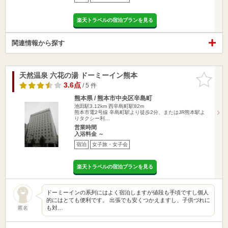
楽天トラベルの宿泊プランを見る
関連情報から探す
天然温泉 六花の湯 ドーミーイン熊本
お気に入
りに追加
3.6点
/ 5 件
熊本県 / 熊本市中央区辛島町
池田駅3.12km
西辛島町駅82m
熊本市電2号線 辛島町駅より徒歩2分、またはJR熊本駅よ
りタクシー利…
営業時間
入浴料金 ～
宿泊
女子旅・女子会
楽天トラベルの宿泊プランを見る
ドーミーインの系列にはよく宿泊しますが値段も手頃ですし個人
的にはとても便利です。 出張でも安くつかえますし、子供づれに
も対…
匿名