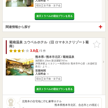
入浴料金 ～
宿泊
女子旅・女子会
楽天トラベルの宿泊プランを見る
関連情報から探す
菊南温泉 ユウベルホテル（旧 ロマネスクリゾート菊
お気に入
南）
りに追加
3.8点
/ 5 件
熊本県 / 熊本市北区 / 菊南温泉
池田駅4.15km
新須屋駅767m
JR熊本駅よりタクシー利用30分 熊本市中心部（水道町交
差点）より…
営業時間
入浴料金 ～
宿泊
女子旅・女子会
楽天トラベルの宿泊プランを見る
北熊本の住宅地に佇む豪華ホテル
熊本県熊本市北区、合志市との境近く