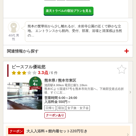
楽天トラベルの宿泊プランを見る
熊本の繁華街から少し離れるが、水前寺公園の近くで静かな立
地。 エントランスから館内、受付、部屋、浴場と清潔感は当然
の…
40代 男
性
関連情報から探す
ピースフル優祐悠
お気に入
りに追加
3.3点
/ 6 件
熊本県 / 熊本市東区
池田駅4.99km
竜田口駅1.18km
熊本ICより国道57号を熊本市街方面へ。下南部交差点右折
後、すぐに左…
営業時間 6:00～24:00
入浴料金 550円～
日帰り
宿泊
女子旅・女子会
クーポンあり
大人入浴料＋館内着セット220円引き
クーポン