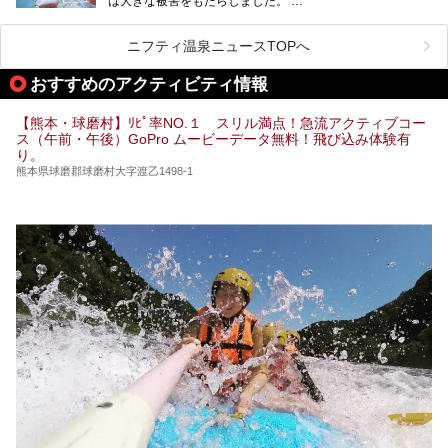
は大きな被害をもたらしました。
をピックアップしました。
阿蘇山麓の南阿蘇村の「地獄温泉 清風荘」、そして「清風
荘」から400mほど離れた「垂玉（たるたま）温泉 山口旅
ニフティ温泉ニュースTOPへ
館」の2軒は、この地震による土砂崩れなどのために、一時
期は孤立状態に。もしかしたらこの時のニュースで、「地獄
おすすめのアクティビティ情報
温泉」と「垂玉温泉」の名前を知った人もいるかもしれませ
ん。
【熊本・球磨村】ﾘﾋﾟ率NO.１ スリル満点！急流アクティブコー
この2軒は今どうなっているのでしょうか。実は現在は「地
ス（午前・午後）GoPro ムービーデータ無料！飛び込み体験有
獄温泉 青風荘．」「垂玉温泉 瀧日和」として営業を再開し
り。
ています。2021年に現地を訪問してきましたのでレポート
します。
熊本県球磨郡球磨村大字渡乙1498-1