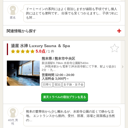
ドーミーインの系列にはよく宿泊しますが値段も手頃ですし個人
的にはとても便利です。 出張でも安くつかえますし、子供づれに
も対…
匿名
関連情報から探す
湯屋 水禅 Luxury Sauna ＆ Spa
お気に入
りに追加
5.0点
/ 1 件
熊本県 / 熊本市中央区
新須屋駅6.79km
水前寺公園駅540m
・JR熊本駅から電車でJR水前寺駅にて下車、駅より徒歩1
2分 ・九…
営業時間 12:00～24:00
入浴料金 3,000円～
日帰り
宿泊
女子旅・女子会
楽天トラベルの宿泊プランを見る
熊本の繁華街から少し離れるが、水前寺公園の近くで静かな立
地。 エントランスから館内、受付、部屋、浴場と清潔感は当然
の…
40代 男
性