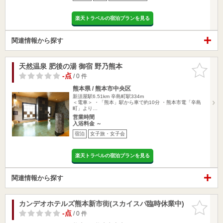
楽天トラベルの宿泊プランを見る
関連情報から探す
天然温泉 肥後の湯 御宿 野乃熊本
お気に入
りに追加
-点
/ 0 件
熊本県 / 熊本市中央区
新須屋駅6.51km
辛島町駅334m
＜電車＞ ・「熊本」駅から車で約10分 ・熊本市電「辛島
町」より…
営業時間
入浴料金 ～
宿泊
女子旅・女子会
楽天トラベルの宿泊プランを見る
関連情報から探す
カンデオホテルズ熊本新市街(スカイスパ臨時休業中)
お気に入
りに追加
-点
/ 0 件