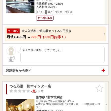
営業時間 6:00～24:00
入浴料金 550円～
日帰り
宿泊
女子旅・女子会
クーポンあり
大人入浴料＋館内着セット220円引き
クーポン
通常
1,100円
→
880円（220円お得！）
安くて良い風呂、サウナでした！
～10代
男性
関連情報から探す
つる乃湯 熊本インター店
お気に入
りに追加
-点
/ 0 件
熊本県 / 熊本市東区
新須屋駅4.74km
武蔵塚駅1.33km
■最寄駅 JR九州豊肥本線『光の森』駅 ・JR熊本駅～JR
光…