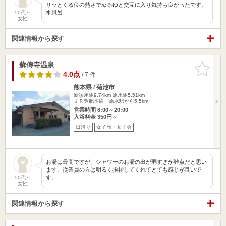
リッとくる位の熱さでぬるゆと交互に入り気持ち良かったです。
水風呂…
50代～
女性
関連情報から探す
蘇傳寺温泉
お気に入
りに追加
4.0点
/ 7 件
熊本県 / 菊池市
新須屋駅9.74km
原水駅5.51km
ＪＲ豊肥本線 原水駅から5.5km
営業時間 8:00～20:00
入浴料金 350円～
日帰り
女子旅・女子会
お湯は最高ですが、シャワーのお湯の出が弱すぎが難点だと思い
ます。従業員の方は明るく挨拶してくれてとても感じが良いで
す。
50代～
女性
関連情報から探す