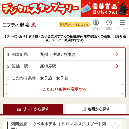
購入済チケットはこちら
ログイン
履歴
メニュー
【クーポンあり】女子旅・女子会におすすめの新須屋駅(熊本県)近くの温泉、日帰り温
泉、スーパー銭湯おすすめ
1. 都道府県
九州・沖縄 / 熊本県
2. 沿線・駅
新須屋駅
3. こだわり条件
女子旅・女子会
こだわり条件を変更する
リストから探す
地図から探す
菊南温泉 ユウベルホテル（旧 ロマネスクリゾート菊
お気に入
南）
りに追加