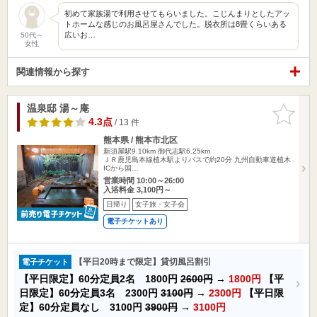
初めて家族湯で利用させてもらいました。こじんまりとしたアッ
トホームな感じのお風呂屋さんでした。脱衣所は8畳くらいある
広いお…
50代～
女性
関連情報から探す
温泉邸 湯～庵
お気に入
りに追加
4.3点
/ 13 件
熊本県 / 熊本市北区
新須屋駅9.10km
御代志駅6.25km
ＪＲ鹿児島本線植木駅よりバスで約20分 九州自動車道植木
ICから国…
営業時間 10:00～26:00
入浴料金 3,100円～
日帰り
女子旅・女子会
電子チケットあり
【平日20時まで限定】貸切風呂割引
電子チケット
【平日限定】60分定員2名 1800円
2600円
→
1800円
【平
日限定】60分定員3名 2300円
3100円
→
2300円
【平日限
定】60分定員なし 3100円
3900円
→
3100円