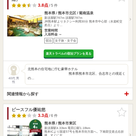
3.8点
/ 5 件
熊本県 / 熊本市北区 / 菊南温泉
新須屋駅767m
須屋駅787m
JR熊本駅よりタクシー利用30分 熊本市中心部（水道町交
差点）より…
営業時間
入浴料金 ～
宿泊
女子旅・女子会
楽天トラベルの宿泊プランを見る
北熊本の住宅地に佇む豪華ホテル
熊本県熊本市北区、合志市との境近く
の…
40代 男
性
関連情報から探す
ピースフル優祐悠
お気に入
りに追加
3.3点
/ 6 件
熊本県 / 熊本市東区
新須屋駅4.33km
竜田口駅1.18km
熊本ICより国道57号を熊本市街方面へ。下南部交差点右折
後、すぐに左…