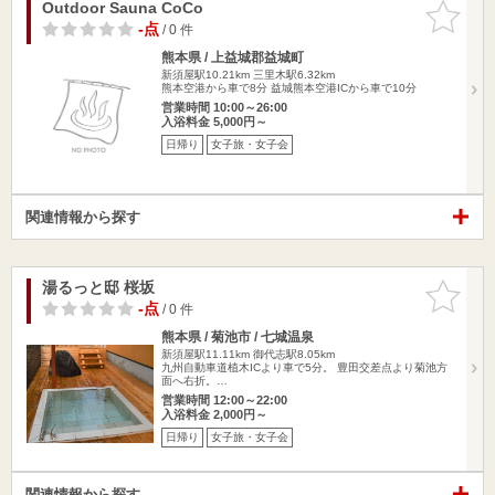
Outdoor Sauna CoCo
お気に入
りに追加
-点
/ 0 件
熊本県 / 上益城郡益城町
新須屋駅10.21km
三里木駅6.32km
熊本空港から車で8分 益城熊本空港ICから車で10分
営業時間 10:00～26:00
入浴料金 5,000円～
日帰り
女子旅・女子会
関連情報から探す
湯るっと邸 桜坂
お気に入
りに追加
-点
/ 0 件
熊本県 / 菊池市 / 七城温泉
新須屋駅11.11km
御代志駅8.05km
九州自動車道植木ICより車で5分。 豊田交差点より菊池方
面へ右折。…
営業時間 12:00～22:00
入浴料金 2,000円～
日帰り
女子旅・女子会
関連情報から探す