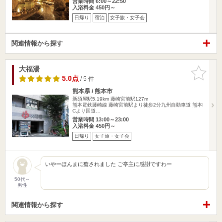
営業時間 6:00～22:50
入浴料金 450円～
日帰り
宿泊
女子旅・女子会
関連情報から探す
大福湯
お気に入
りに追加
5.0点
/ 5 件
熊本県 / 熊本市
新須屋駅5.19km
藤崎宮前駅127m
熊本電鉄藤崎線 藤崎宮前駅より徒歩2分九州自動車道 熊本I
Cより国道…
営業時間 13:00～23:00
入浴料金 450円～
日帰り
女子旅・女子会
いやーほんまに癒されました ご亭主に感謝ですわー
50代～
男性
関連情報から探す