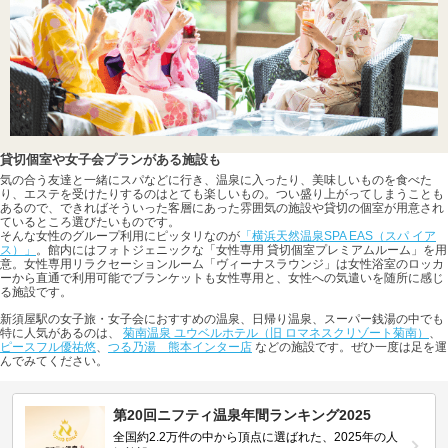
貸切個室や女子会プランがある施設も
気の合う友達と一緒にスパなどに行き、温泉に入ったり、美味しいものを食べた
り、エステを受けたりするのはとても楽しいもの。つい盛り上がってしまうことも
あるので、できればそういった客層にあった雰囲気の施設や貸切の個室が用意され
ているところ選びたいものです。
そんな女性のグループ利用にピッタリなのが
「横浜天然温泉SPA EAS（スパ イア
ス）」
。館内にはフォトジェニックな「女性専用 貸切個室プレミアムルーム」を用
意。女性専用リラクセーションルーム「ヴィーナスラウンジ」は女性浴室のロッカ
ーから直通で利用可能でブランケットも女性専用と、女性への気遣いを随所に感じ
る施設です。
新須屋駅の女子旅・女子会におすすめの温泉、日帰り温泉、スーパー銭湯の中でも
特に人気があるのは、
菊南温泉 ユウベルホテル（旧 ロマネスクリゾート菊南）
、
ピースフル優祐悠
、
つる乃湯 熊本インター店
などの施設です。ぜひ一度は足を運
んでみてください。
第20回ニフティ温泉年間ランキング2025
全国約2.2万件の中から頂点に選ばれた、2025年の人