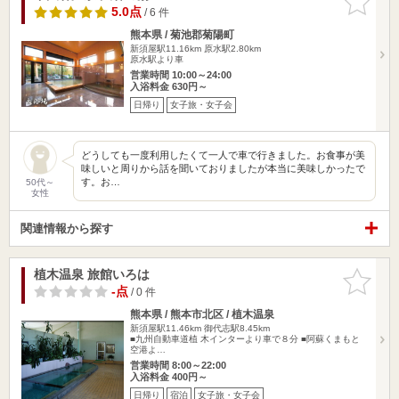
りに追加
5.0点
/ 6 件
熊本県 / 菊池郡菊陽町
新須屋駅11.16km
原水駅2.80km
原水駅より車
営業時間 10:00～24:00
入浴料金 630円～
日帰り
女子旅・女子会
どうしても一度利用したくて一人で車で行きました。お食事が美
味しいと周りから話を聞いておりましたが本当に美味しかったで
す。お…
50代～
女性
関連情報から探す
植木温泉 旅館いろは
お気に入
りに追加
-点
/ 0 件
熊本県 / 熊本市北区 / 植木温泉
新須屋駅11.46km
御代志駅8.45km
■九州自動車道植 木インターより車で８分 ■阿蘇くまもと
空港よ…
営業時間 8:00～22:00
入浴料金 400円～
日帰り
宿泊
女子旅・女子会