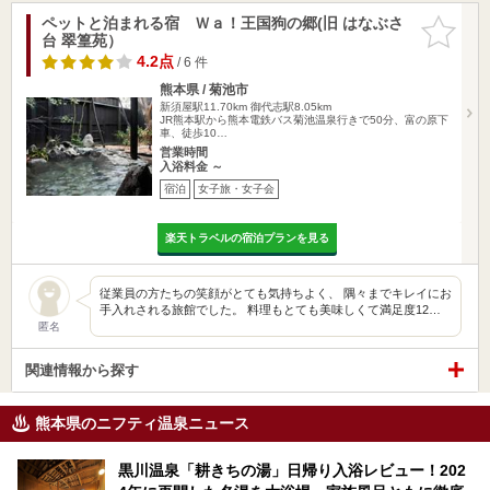
ペットと泊まれる宿 Ｗａ！王国狗の郷(旧 はなぶさ
お気に入
台 翠篁苑）
りに追加
4.2点
/ 6 件
熊本県 / 菊池市
新須屋駅11.70km
御代志駅8.05km
JR熊本駅から熊本電鉄バス菊池温泉行きで50分、富の原下
車、徒歩10…
営業時間
入浴料金 ～
宿泊
女子旅・女子会
楽天トラベルの宿泊プランを見る
従業員の方たちの笑顔がとても気持ちよく、 隅々までキレイにお
手入れされる旅館でした。 料理もとても美味しくて満足度12…
匿名
関連情報から探す
熊本県のニフティ温泉ニュース
黒川温泉「耕きちの湯」日帰り入浴レビュー！202