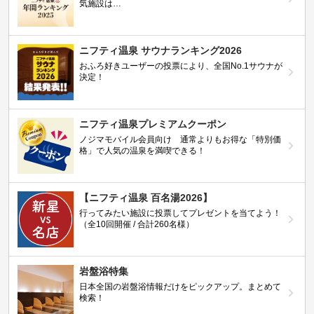
気施設は…
ニフティ温泉 サウナランキング2026
おふろ好きユーザーの投票により、全国No.1サウナが
決定！
ニフティ温泉プレミアムクーポン
ノジマモバイル会員向け 通常よりもお得な「特別価
格」で人気の温泉を満喫できる！
【ニフティ温泉 百名湯2026】
行ってみたい施設に投票してプレゼントを当てよう！
（全10回開催 / 合計260名様）
岩盤浴特集
日本全国の岩盤浴情報だけをピックアップ。まとめて
検索！