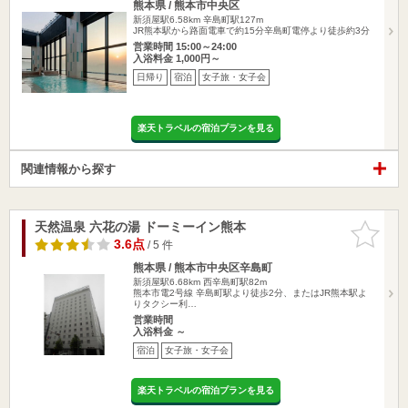
熊本県 / 熊本市中央区
新須屋駅6.58km
辛島町駅127m
JR熊本駅から路面電車で約15分辛島町電停より徒歩約3分
営業時間 15:00～24:00
入浴料金 1,000円～
日帰り
宿泊
女子旅・女子会
楽天トラベルの宿泊プランを見る
関連情報から探す
天然温泉 六花の湯 ドーミーイン熊本
お気に入
りに追加
3.6点
/ 5 件
熊本県 / 熊本市中央区辛島町
新須屋駅6.68km
西辛島町駅82m
熊本市電2号線 辛島町駅より徒歩2分、またはJR熊本駅よ
りタクシー利…
営業時間
入浴料金 ～
宿泊
女子旅・女子会
楽天トラベルの宿泊プランを見る