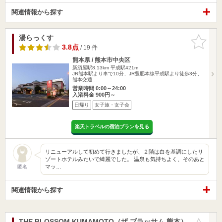
関連情報から探す
湯らっくす
お気に入
りに追加
3.8点
/ 19 件
熊本県 / 熊本市中央区
新須屋駅8.13km
平成駅421m
JR熊本駅より車で10分、JR豊肥本線平成駅より徒歩3分、
熊本交通…
営業時間 0:00～24:00
入浴料金 900円～
日帰り
女子旅・女子会
楽天トラベルの宿泊プランを見る
リニューアルして初めて行きましたが、２階は白を基調にしたリ
ゾートホテルみたいで綺麗でした。 温泉も気持ちよく、そのあと
マッ…
匿名
関連情報から探す
THE BLOSSOM KUMAMOTO（ザ ブラッサム 熊本）
お気に入