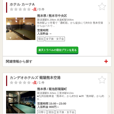
ホテル カーナA
お気に入
りに追加
-点
/ 0 件
熊本県 / 熊本市中央区
新須屋駅6.29km
水道町駅306m
熊本駅より市電で「通町筋」から徒歩にて約5分 熊本空港
からはバスで…
営業時間
入浴料金 ～
宿泊
女子旅・女子会
楽天トラベルの宿泊プランを見る
関連情報から探す
カンデオホテルズ 菊陽熊本空港
お気に入
りに追加
-点
/ 1 件
熊本県 / 菊池郡菊陽町
新須屋駅6.32km
三里木駅413m
■九州自動車道「熊本IC」から約5分 ■JR「熊本駅」から約
3…
営業時間 15:00～23:00
入浴料金 800円～
日帰り
宿泊
女子旅・女子会