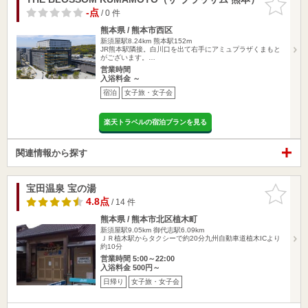
りに追加
-点
/ 0 件
熊本県 / 熊本市西区
新須屋駅8.24km
熊本駅152m
JR熊本駅隣接。白川口を出て右手にアミュプラザくまもと
がございます。…
営業時間
入浴料金 ～
宿泊
女子旅・女子会
楽天トラベルの宿泊プランを見る
関連情報から探す
宝田温泉 宝の湯
お気に入
りに追加
4.8点
/ 14 件
熊本県 / 熊本市北区植木町
新須屋駅9.05km
御代志駅6.09km
ＪＲ植木駅からタクシーで約20分九州自動車道植木ICより
約10分
営業時間 5:00～22:00
入浴料金 500円～
日帰り
女子旅・女子会