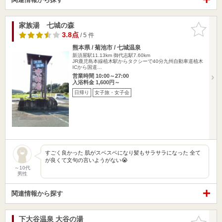
家族湯 七城の森
お気に入
りに追加
3.8点
/ 5 件
熊本県 / 菊池市 / 七城温泉
新須屋駅11.13km
御代志駅7.60km
JR鹿児島本線植木駅からタクシーで40分九州自動車道植木
ICから国道…
営業時間 10:00～27:00
入浴料金 1,600円～
日帰り
女子旅・女子会
すごく良かった 肌がスベスベになり髪もサラサラになった 全て
が良くて文句の言いようがない😭
～10代
男性
関連情報から探す
下大谷温泉 大谷の湯
お気に入