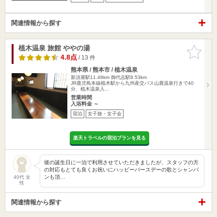
関連情報から探す
植木温泉 旅館 ややの湯
お気に入
りに追加
4.8点
/ 13 件
熊本県 / 熊本市 / 植木温泉
新須屋駅11.48km
御代志駅8.53km
JR鹿児島本線植木駅から九州産交バス山鹿温泉行きで40
分、植木温泉入…
営業時間
入浴料金 ～
宿泊
女子旅・女子会
楽天トラベルの宿泊プランを見る
彼の誕生日に一泊で利用させていただきましたが、スタッフの方
の対応もとても良くお祝いにハッピーバースデーの歌とシャンパ
ンも頂…
40代 女
性
関連情報から探す