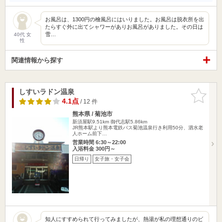
お風呂は、1300円の檜風呂にはいりました。お風呂は脱衣所を出
たらすぐ外に出てシャワーがありお風呂がありました。その日は
雪…
40代 女
性
関連情報から探す
しすいラドン温泉
お気に入
りに追加
4.1点
/ 12 件
熊本県 / 菊池市
新須屋駅9.51km
御代志駅5.86km
JR熊本駅より熊本電鉄バス菊池温泉行き利用50分、泗水老
人ホーム前下…
営業時間 6:30～22:00
入浴料金 300円～
日帰り
女子旅・女子会
知人にすすめられて行ってみましたが、熱湯が私の理想通りのビ