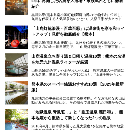
4年に再開した名湯を大浴場・家族風呂ともに徹底
紹介
黒川温泉(熊本県南小国町)は阿蘇山麓の北端付近に位置し、
九州を代表する人気温泉地のひとつ。入浴手形が大ヒット
し、各宿の趣の異なる露天風呂をめぐることで知られていま
す。
「山鹿灯籠浪漫・百華百彩」は温泉街を彩る和ライ
トアップ！見所を徹底紹介【熊本】
中でも「耕きち(こうきち)の湯」は露天風呂を持たないもの
の、風情ある内湯を楽しめる日帰り温泉施設。自然災害によ
山鹿温泉(熊本県山鹿市)は、九州を代表する名湯のひとつ。
り一度廃業しましたが、2024年10月に営業再開。数多くの
毎年２月の金土曜日限定で、「山鹿灯籠浪漫・百華百彩」
温泉ファンに注目される名湯です。
（やまがとうろうろまん・ひゃっかひゃくさい）が開催され
ます。和傘や竹、ろうそくなどを用いて、和情緒たっぷりの
山鹿温泉立ち寄り湯＆日帰り温泉10選！熊本の名湯
ライトアップが無料で楽しめます。
を地元九州温泉ライターが厳選
今回は再開した耕きちの湯を訪問し、全浴室(男女別大浴
2025年は、2月7～8日・14～15日・21～22日・28～3月1
場・家族風呂)を徹底紹介します！
山鹿温泉(読み方：やまがおんせん)は、熊本県北の平野部に
日、の合計8日間開催。今回は地元九州在住の筆者が、その
ある名湯。湯量は全国トップ10に入り、“山鹿千軒たらいな
見所を徹底紹介。併せて、その他イベントや立ち寄り湯も併
し”と唄われる程。また、“乙女の柔肌”とも称される柔らかな
せてご紹介します。
泉質であり、お湯の良さにも定評があります。
熊本県のスーパー銭湯おすすめ10選 【2025年最新
版】
今回は地元九州の温泉ライターの私が実際に入浴した中か
ら、山鹿温泉の旅館やホテルの立ち寄り湯・日帰り入浴施
九州地方の中央部分に位置する熊本県。今なお活発な火山活
設・家族風呂の3パターンに分類し、合計10施設を厳選して
動がみられる阿蘇山と、その噴火で形成された地層からの湧
ご紹介。ぜひ、湯めぐりの参考にして下さいね！
水が多くあることから「火の国」「水の国」とも呼ばれま
す。
「地獄温泉 青風荘．」と「垂玉温泉 瀧日和」、熊
そんな熊本県は、県内の至るところから温泉が湧いている温
本地震から復活して新しくなった2つの温泉
泉県でもあります。山鹿温泉、玉名温泉、黒川温泉、人吉温
泉など有名な温泉地だけでなく、市街地にも天然温泉が湧き
2016年4月、熊本県を襲った最大震度7を記録する熊本地震
出すスーパー銭湯が豊富です。なかでも注目のスーパー銭湯