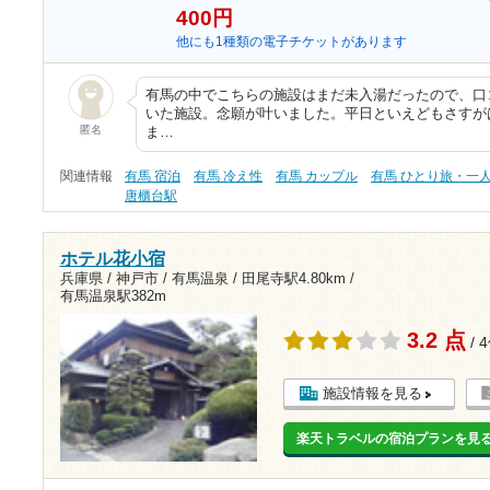
400円
他にも1種類の電子チケットがあります
有馬の中でこちらの施設はまだ未入湯だったので、口
いた施設。念願が叶いました。平日といえどもさすが
匿名
ま…
関連情報
有馬 宿泊
有馬 冷え性
有馬 カップル
有馬 ひとり旅・一
唐櫃台駅
ホテル花小宿
兵庫県 / 神戸市 / 有馬温泉 /
田尾寺駅4.80km
/
有馬温泉駅382m
3.2 点
/ 
施設情報を見る
楽天トラベルの宿泊プランを見