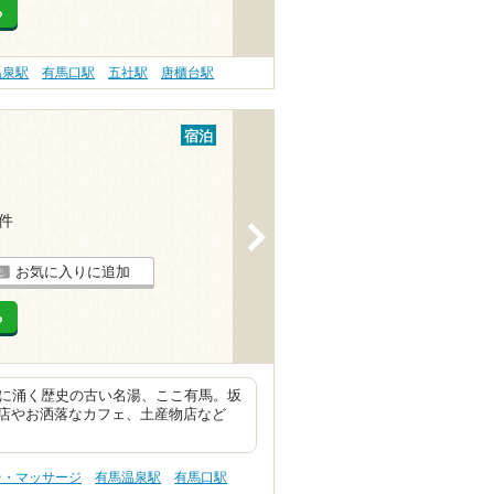
る
温泉駅
有馬口駅
五社駅
唐櫃台駅
宿泊
4件
>
お気に入りに追加
る
麓に涌く歴史の古い名湯、ここ有馬。坂
店やお洒落なカフェ、土産物店など
テ・マッサージ
有馬温泉駅
有馬口駅