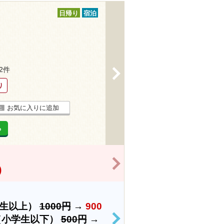
日帰り
宿泊
32件
>
り
お気に入りに追加
る
>
)
学生以上）
1000円
→
900
（小学生以下）
500円
→
>