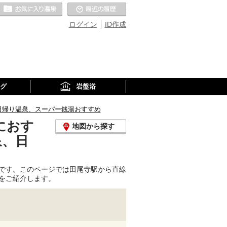
お気に入りの温泉
最近の履歴
ログイン
ID作成
グ
岩盤浴
日帰り温泉、スーパー銭湯おすすめ
におす
地図から探す
泉、日
です。このページでは田尾寺駅から直線
をご紹介します。