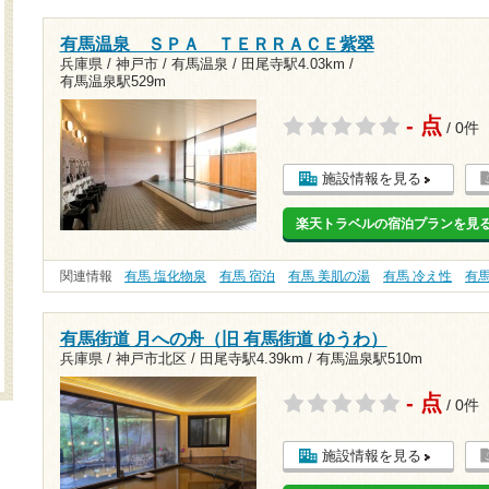
有馬温泉 ＳＰＡ ＴＥＲＲＡＣＥ紫翠
兵庫県 / 神戸市 / 有馬温泉 /
田尾寺駅4.03km
/
有馬温泉駅529m
- 点
/ 0件
施設情報を見る
楽天トラベルの宿泊プランを見
関連情報
有馬 塩化物泉
有馬 宿泊
有馬 美肌の湯
有馬 冷え性
有
有馬街道 月への舟（旧 有馬街道 ゆうわ）
兵庫県 / 神戸市北区 /
田尾寺駅4.39km
/
有馬温泉駅510m
- 点
/ 0件
施設情報を見る