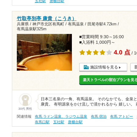
五社駅
唐櫃台駅
竹取亭別亭 康貴（こうき）
兵庫県 / 神戸市北区有馬町 / 有馬温泉 /
田尾寺駅4.72km
/
有馬温泉駅325m
■営業時間 9:30～16:00
■入浴料 1,000円～
4.0 点
/ 
施設情報を見る
楽天トラベルの宿泊プランを見
日本三名泉の一角、有馬温泉。 そのなかでも、金泉と
康貴。 有明源泉をかけ流しで浸かれるから 嬉しい。 
30代 男性
関連情報
有馬 ラドン温泉、ラジウム温泉
有馬 宿泊
有馬 アトピー
有馬口駅
五社駅
唐櫃台駅