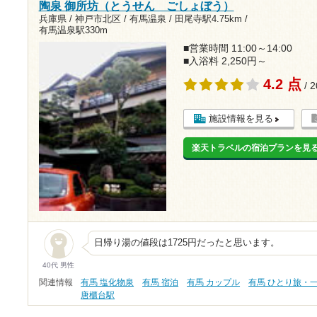
陶泉 御所坊（とうせん ごしょぼう）
兵庫県 / 神戸市北区 / 有馬温泉 /
田尾寺駅4.75km
/
有馬温泉駅330m
■営業時間 11:00～14:00
■入浴料 2,250円～
4.2 点
/ 
施設情報を見る
楽天トラベルの宿泊プランを見
日帰り湯の値段は1725円だったと思います。
40代 男性
関連情報
有馬 塩化物泉
有馬 宿泊
有馬 カップル
有馬 ひとり旅・
唐櫃台駅