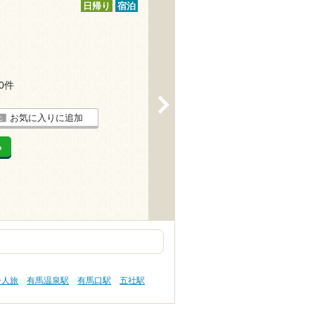
日帰り
宿泊
20件
>
お気に入りに追加
る
一人旅
有馬温泉駅
有馬口駅
五社駅