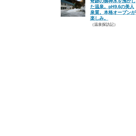
奇跡の御神水を沸かし
た温泉。pH9.6の美人
泉質。本格オープンが
楽しみ。
（温泉探訪記）