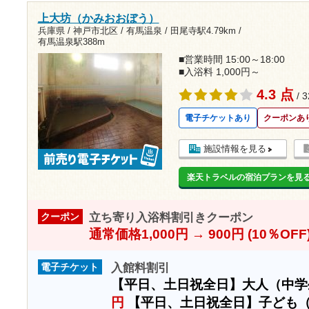
上大坊（かみおおぼう）
兵庫県 / 神戸市北区 / 有馬温泉 /
田尾寺駅4.79km
/
有馬温泉駅388m
■営業時間 15:00～18:00
■入浴料 1,000円～
4.3 点
/ 
電子チケットあり
クーポンあ
施設情報を見る
楽天トラベルの宿泊プランを見
立ち寄り入浴料割引きクーポン
クーポン
通常価格1,000円 → 900円 (10％OFF
入館料割引
電子チケット
【平日、土日祝全日】大人（中
円
【平日、土日祝全日】子ども