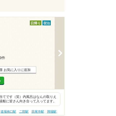
日帰り
宿泊
>
39件
お気に入りに追加
る
当てです（笑）内風呂はなんの取りえ
湯船に皆さん向き合って入ってます。
道場南口駅
二郎駅
田尾寺駅
岡場駅