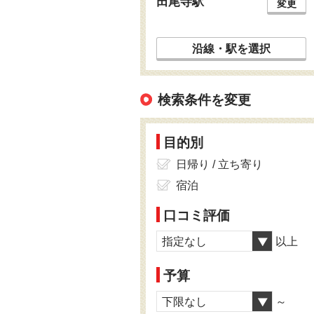
田尾寺駅
変更
沿線・駅を選択
検索条件を変更
目的別
日帰り / 立ち寄り
宿泊
口コミ評価
指定なし
以上
予算
下限なし
～