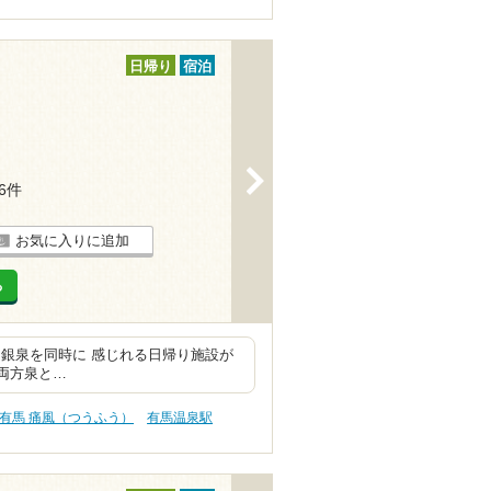
日帰り
宿泊
>
16件
お気に入りに追加
る
銀泉を同時に 感じれる日帰り施設が
両方泉と…
有馬 痛風（つうふう）
有馬温泉駅