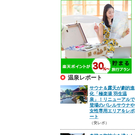
温泉レポート
サウナ＆露天が劇的進
化「極楽湯 羽生温
泉」！リニューアルで
登場のバレルサウナや
女性専用エリアをレポ
ート
（突レポ）