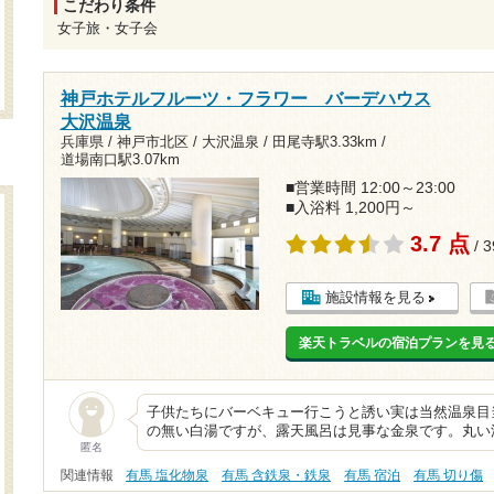
こだわり条件
女子旅・女子会
神戸ホテルフルーツ・フラワー バーデハウス
大沢温泉
兵庫県 / 神戸市北区 / 大沢温泉 /
田尾寺駅3.33km
/
道場南口駅3.07km
■営業時間 12:00～23:00
■入浴料 1,200円～
3.7 点
/ 
施設情報を見る
楽天トラベルの宿泊プランを見
子供たちにバーベキュー行こうと誘い実は当然温泉目
の無い白湯ですが、露天風呂は見事な金泉です。丸い
匿名
関連情報
有馬 塩化物泉
有馬 含鉄泉・鉄泉
有馬 宿泊
有馬 切り傷