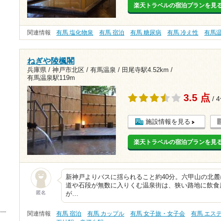
楽天トラベルの宿泊プランを見
関連情報
有馬 塩化物泉
有馬 宿泊
有馬 糖尿病
有馬 冷え性
有馬
ねぎや陵楓閣
兵庫県 / 神戸市北区 / 有馬温泉 /
田尾寺駅4.52km
/
有馬温泉駅119m
3.5 点
/ 
施設情報を見る
楽天トラベルの宿泊プランを見
新神戸よりバスに揺られること約40分。六甲山の北
道や石段が無数に入りくむ温泉街は、狭い路地に飲食
匿名
が…
関連情報
有馬 宿泊
有馬 カップル
有馬 女子旅・女子会
有馬 エス