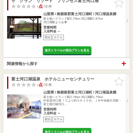
ザ グラン リゾート プリンセス富士河口湖
お気に入
りに追加
-点
/ 0 件
山梨県 / 南都留郡富士河口湖町 / 河口湖温泉郷
富士急ハイランド駅2.75km
河口湖駅1.87km
河口湖駅よりお車
営業時間
入浴料金 ～
宿泊
ホテル
楽天トラベルの宿泊プランを見る
関連情報から探す
富士河口湖温泉 ホテルニューセンチュリー
お気に入
りに追加
-点
/ 0 件
山梨県 / 南都留郡富士河口湖町 / 河口湖温泉郷
富士急ハイランド駅2.76km
河口湖駅1.75km
中央道河口湖 ＩＣより約５Ｋ１０分。ＪＲ中央線大月駅－
富士急行線河口…
営業時間
入浴料金 ～
宿泊
ホテル
楽天トラベルの宿泊プランを見る