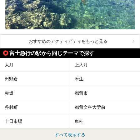
おすすめのアクティビティをもっと見る
富士急行の駅から同じテーマで探す
大月
上大月
田野倉
禾生
赤坂
都留市
谷村町
都留文科大学前
十日市場
東桂
すべて表示する