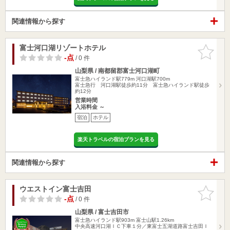
関連情報から探す
富士河口湖リゾートホテル
お気に入
りに追加
-点
/ 0 件
山梨県 / 南都留郡富士河口湖町
富士急ハイランド駅779m
河口湖駅700m
富士急行 河口湖駅徒歩約11分 富士急ハイランド駅徒歩
約12分
営業時間
入浴料金 ～
宿泊
ホテル
楽天トラベルの宿泊プランを見る
関連情報から探す
ウエストイン富士吉田
お気に入
りに追加
-点
/ 0 件
山梨県 / 富士吉田市
富士急ハイランド駅903m
富士山駅1.26km
中央高速河口湖ＩＣ下車１分／東富士五湖道路富士吉田Ｉ