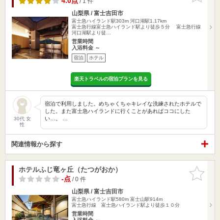
4.0点
/ 1 件
山梨県 / 富士吉田市
富士急ハイランド駅303m
河口湖駅1.17km
富士急行線富士急ハイランド駅より徒歩５分 富士急行線
河口湖駅より徒…
営業時間
入浴料金 ～
宿泊
ホテル
楽天トラベルの宿泊プランを見る
宿泊で利用しました。めちゃくちゃキレイな洗練されたホテルで
した。また富士急ハイランドに行くことがあればココにした
い…。 …
30代 女
性
関連情報から探す
ホテルふじ竜ヶ丘（たつがおか）
お気に入
りに追加
-点
/ 0 件
山梨県 / 富士吉田市
富士急ハイランド駅580m
富士山駅914m
富士急行線 富士急ハイランド駅より徒歩１０分
営業時間
入浴料金 ～