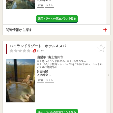
宿泊
ホテル
楽天トラベルの宿泊プランを見る
関連情報から探す
ハイランドリゾート ホテル＆スパ
お気に入
りに追加
-点
/ 0 件
山梨県 / 富士吉田市
富士急ハイランド駅636m
富士山駅1.55km
富士山駅より無料シャトルバスをご利用下さい。シャトル
バス運行時間外の…
営業時間
入浴料金 ～
宿泊
ホテル
楽天トラベルの宿泊プランを見る