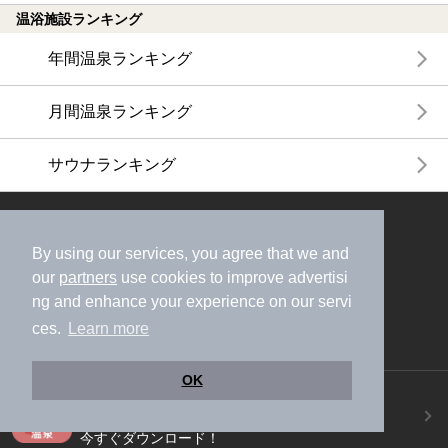
温浴施設ランキング
年間温泉ランキング
月間温泉ランキング
サウナランキング
ニフティ温泉公式アカウントをフォローして
おトク情報やクーポン情報を受け取ろう
By using our services, you agree that we and
our
partners
use cookies to improve advertisi
ng and enhance your experience on our servi
ces.
Learn more
OK
ニフティ温泉アプリ
地図から温泉検索！お得な限定クーポンも！
今すぐダウンロード！