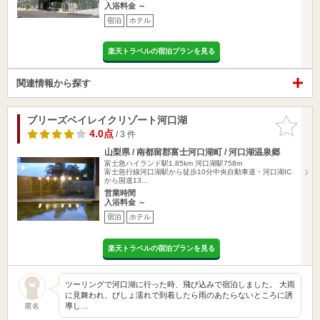
入浴料金 ～
宿泊
ホテル
楽天トラベルの宿泊プランを見る
関連情報から探す
ブリーズベイレイクリゾート河口湖
お気に入
りに追加
4.0点
/ 3 件
山梨県 / 南都留郡富士河口湖町 / 河口湖温泉郷
富士急ハイランド駅1.85km
河口湖駅758m
富士急行線河口湖駅から徒歩10分中央自動車道・河口湖IC
から国道13…
営業時間
入浴料金 ～
宿泊
ホテル
楽天トラベルの宿泊プランを見る
ツーリングで河口湖に行った時、飛び込みで宿泊しました。 大雨
に見舞われ、びしょ濡れで到着したら雨のあたらないところに誘
導し…
匿名