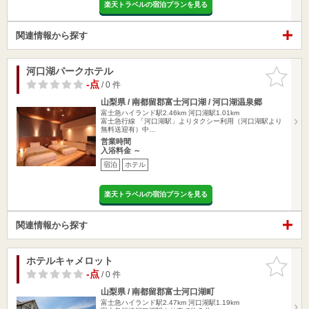
楽天トラベルの宿泊プランを見る
関連情報から探す
河口湖パークホテル
お気に入
りに追加
-点
/ 0 件
山梨県 / 南都留郡富士河口湖 / 河口湖温泉郷
富士急ハイランド駅2.46km
河口湖駅1.01km
富士急行線 「河口湖駅」よりタクシー利用（河口湖駅より
無料送迎有）中…
営業時間
入浴料金 ～
宿泊
ホテル
楽天トラベルの宿泊プランを見る
関連情報から探す
ホテルキャメロット
お気に入
りに追加
-点
/ 0 件
山梨県 / 南都留郡富士河口湖町
富士急ハイランド駅2.47km
河口湖駅1.19km