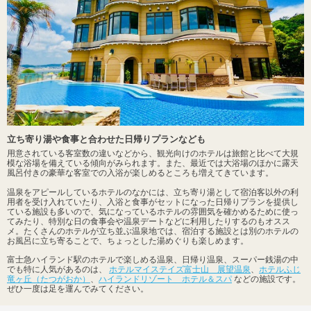
立ち寄り湯や食事と合わせた日帰りプランなども
用意されている客室数の違いなどから、観光向けのホテルは旅館と比べて大規
模な浴場を備えている傾向がみられます。また、最近では大浴場のほかに露天
風呂付きの豪華な客室での入浴が楽しめるところも増えてきています。
温泉をアピールしているホテルのなかには、立ち寄り湯として宿泊客以外の利
用者を受け入れていたり、入浴と食事がセットになった日帰りプランを提供し
ている施設も多いので、気になっているホテルの雰囲気を確かめるために使っ
てみたり、特別な日の食事会や温泉デートなどに利用したりするのもオスス
メ。たくさんのホテルが立ち並ぶ温泉地では、宿泊する施設とは別のホテルの
お風呂に立ち寄ることで、ちょっとした湯めぐりも楽しめます。
富士急ハイランド駅のホテルで楽しめる温泉、日帰り温泉、スーパー銭湯の中
でも特に人気があるのは、
ホテルマイステイズ富士山 展望温泉
、
ホテルふじ
竜ヶ丘（たつがおか）
、
ハイランドリゾート ホテル＆スパ
などの施設です。
ぜひ一度は足を運んでみてください。