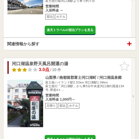
富士急行線河口湖駅より車で約５分
営業時間
入浴料金 ～
宿泊
ホテル
楽天トラベルの宿泊プランを見る
関連情報から探す
河口湖温泉野天風呂開運の湯
お気に入
りに追加
3.0点
/ 10 件
山梨県 / 南都留郡富士河口湖町 / 河口湖温泉郷
富士急ハイランド駅2.52km
河口湖駅1.09km
富士急行「河口湖駅」から車5分中央道河口湖IC国道139
号､県道4ｋ…
営業時間
入浴料金 1,000円～
日帰り
宿泊
ホテル