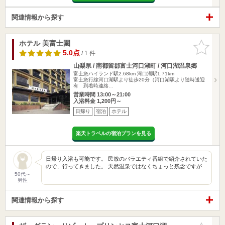
関連情報から探す
ホテル 美富士園
お気に入
りに追加
5.0点
/ 1 件
山梨県 / 南都留郡富士河口湖町 / 河口湖温泉郷
富士急ハイランド駅2.68km
河口湖駅1.71km
富士急行線河口湖駅より徒歩20分（河口湖駅より随時送迎
有 到着時連絡…
営業時間 13:00～21:00
入浴料金 1,200円～
日帰り
宿泊
ホテル
楽天トラベルの宿泊プランを見る
日帰り入浴も可能です。 民放のバラエティ番組で紹介されていた
ので、行ってきました。 天然温泉ではなくちょっと残念ですが…
50代～
男性
関連情報から探す