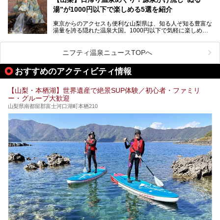
はもちろん、絶景や地元食材を活かしたグルメも堪能できま
この記事は株式会社湯ーとぴあのPRレポート記事です。
湯”が1000円以下で楽しめる5選を紹介
す。
「はやぶさ温泉」が多くの人を惹きつける理由を詳しく解説
東京からのアクセスも便利な山梨県は、知る人ぞ知る豊富な
します。
湯量を誇る隠れた温泉大国。1000円以下で気軽に楽しめ
る、極上の源泉かけ流し日帰り温泉が点在しています。しか
も、これからの季節に嬉しい、じんわりと体の芯まで温ま
る“ぬる湯”が豊富なのも魅力。今回は、湯質も抜群で心ゆく
ニフティ温泉ニュースTOPへ
までリラックスできる山梨のお得な日帰り温泉を、実際体験
した感想と共に紹介します。
おすすめのアクティビティ情報
※ぬる湯とは35℃～39℃程度の体温に近いぬるめ温泉のこ
とです。
【山梨・本栖湖】世界遺産で絶景SUP体験／初心者・ファミリ
ー・グループ大歓迎
山梨県南都留郡富士河口湖町本栖210