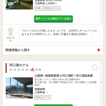
営業時間 15:00～20:00
入浴料金 1,100円～
日帰り
宿泊
ホテル
楽天トラベルの宿泊プランを見る
フロントのかたの感じがよかったです。1150円とホームページに
ありますが1000円でした。各所に手書きの英語の説明が。 …
30代 女
性
関連情報から探す
河口湖ホテル
お気に入
りに追加
-点
/ 0 件
山梨県 / 南都留郡富士河口湖町 / 河口湖温泉郷
富士急ハイランド駅2.35km
河口湖駅909m
富士急行線 河口湖駅下車徒歩12分（河口湖駅より送迎随
時有）
営業時間
入浴料金 ～
宿泊
ホテル