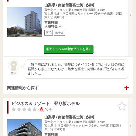
山梨県 / 南都留郡富士河口湖町
富士急ハイランド駅1.50km
河口湖駅1.17km
富士急行線 河口湖駅よりタクシーで5分中央高速 河口
湖ICより約3分…
営業時間
入浴料金 ～
宿泊
ホテル
楽天トラベルの宿泊プランを見る
数年前に訪れました。部屋につきベランダに向かうと目の前に
裾野から頂上になだらかに雄大な富士山が目の前に飛び込んで着
ました…
匿名
関連情報から探す
ビジネス＆リゾート 登り坂ホテル
お気に入
りに追加
-点
/ 0 件
山梨県 / 南都留郡富士河口湖町
富士急ハイランド駅1.80km
河口湖駅1.15km
富士急行 河口湖駅からタクシーで５分。中央道 河口湖Ｉ
Ｃ、河口湖方面…
営業時間