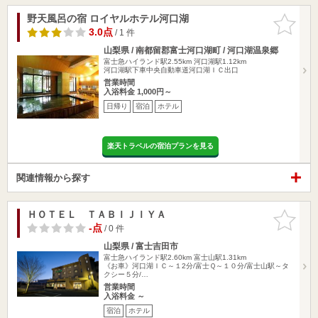
野天風呂の宿 ロイヤルホテル河口湖
お気に入
りに追加
3.0点
/ 1 件
山梨県 / 南都留郡富士河口湖町 / 河口湖温泉郷
富士急ハイランド駅2.55km
河口湖駅1.12km
河口湖駅下車中央自動車道河口湖ＩＣ出口
営業時間
入浴料金 1,000円～
日帰り
宿泊
ホテル
楽天トラベルの宿泊プランを見る
関連情報から探す
ＨＯＴＥＬ ＴＡＢＩＪＩＹＡ
お気に入
りに追加
-点
/ 0 件
山梨県 / 富士吉田市
富士急ハイランド駅2.60km
富士山駅1.31km
《お車》河口湖ＩＣ～１2分/富士Ｑ～１０分/富士山駅～タ
クシー５分/…
営業時間
入浴料金 ～
宿泊
ホテル