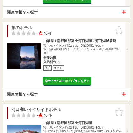
関連情報から探す
湖のホテル
お気に入
りに追加
-点
/ 0 件
山梨県 / 南都留郡富士河口湖町 / 河口湖温泉郷
富士急ハイランド駅2.79km
河口湖駅1.80km
富士急行線河口湖よりタクシー5分（河口湖より随時送迎
有）
営業時間
入浴料金 ～
宿泊
ホテル
楽天トラベルの宿泊プランを見る
関連情報から探す
河口湖レイクサイドホテル
お気に入
りに追加
-点
/ 0 件
山梨県 / 南都留郡富士河口湖町
富士急ハイランド駅2.81km
河口湖駅1.39km
河口湖駅より車で10分(送迎有 駅到着時連絡) バスタ新宿か