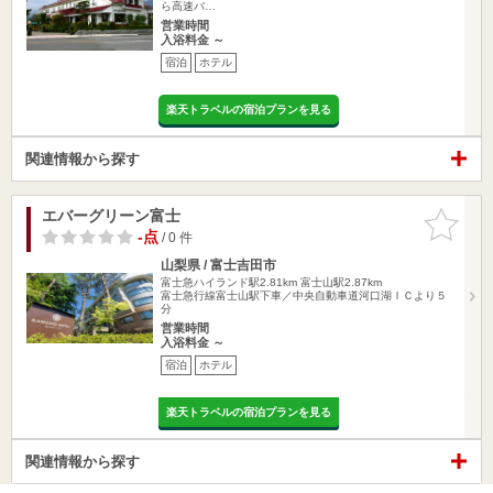
ら高速バ…
営業時間
入浴料金 ～
宿泊
ホテル
楽天トラベルの宿泊プランを見る
関連情報から探す
エバーグリーン富士
お気に入
りに追加
-点
/ 0 件
山梨県 / 富士吉田市
富士急ハイランド駅2.81km
富士山駅2.87km
富士急行線富士山駅下車／中央自動車道河口湖ＩＣより５
分
営業時間
入浴料金 ～
宿泊
ホテル
楽天トラベルの宿泊プランを見る
関連情報から探す