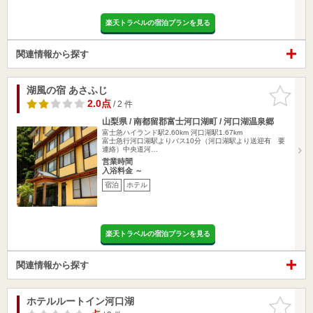
楽天トラベルの宿泊プランを見る
関連情報から探す
湖風の宿 あさふじ
お気に入
りに追加
2.0点
/ 2 件
山梨県 / 南都留郡富士河口湖町 / 河口湖温泉郷
富士急ハイランド駅2.60km
河口湖駅1.67km
富士急行河口湖駅よりバス10分（河口湖駅より送迎有 要
連絡）中央道河…
営業時間
入浴料金 ～
宿泊
ホテル
楽天トラベルの宿泊プランを見る
関連情報から探す
ホテルルートイン河口湖
お気に入
りに追加