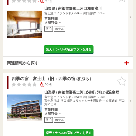
-点
/ 0 件
山梨県 / 南都留郡富士河口湖町浅川
富士急ハイランド駅2.64km
河口湖駅1.68km
営業時間
入浴料金 ～
宿泊
ホテル
楽天トラベルの宿泊プランを見る
関連情報から探す
四季の宿 富士山（旧：四季の宿 ぽぷら）
お気に入
りに追加
-点
/ 0 件
山梨県 / 南都留郡富士河口湖町 / 河口湖温泉郷
富士急ハイランド駅2.65km
河口湖駅1.22km
富士急行線 河口湖駅よりタクシー利用5分 中央高速道 河口
湖ICより…
営業時間
入浴料金 ～
宿泊
ホテル
楽天トラベルの宿泊プランを見る