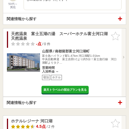
50代～
男性
関連情報から探す
天然温泉 富士五湖の湯 スーパーホテル富士河口湖
お気に入
天然温泉
りに追加
-点
/ 0 件
山梨県 / 南都留郡富士河口湖町
富士急ハイランド駅1.47km
河口湖駅1.01km
中央自動車道 富士吉田I.Cより約5分！富士急行線 河口
湖駅よりタク…
営業時間
入浴料金 ～
宿泊
ホテル
楽天トラベルの宿泊プランを見る
関連情報から探す
ホテルレジーナ 河口湖
お気に入
りに追加
4.5点
/ 2 件