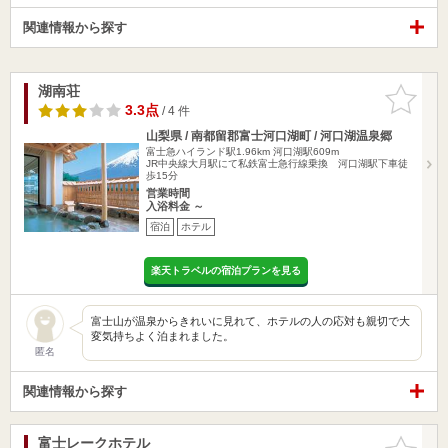
関連情報から探す
湖南荘
お気に入
りに追加
3.3点
/ 4 件
山梨県 / 南都留郡富士河口湖町 / 河口湖温泉郷
富士急ハイランド駅1.96km
河口湖駅609m
JR中央線大月駅にて私鉄富士急行線乗換 河口湖駅下車徒
歩15分
営業時間
入浴料金 ～
宿泊
ホテル
楽天トラベルの宿泊プランを見る
富士山が温泉からきれいに見れて、ホテルの人の応対も親切で大
変気持ちよく泊まれました。
匿名
関連情報から探す
富士レークホテル
お気に入