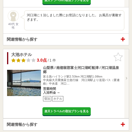
楽天トラベルの宿泊プランを見る
河口湖に１泊しました際にお世話になりました。 お風呂が素敵す
ぎます。
40代 女
性
関連情報から探す
大池ホテル
お気に入
りに追加
3.0点
/ 1 件
山梨県 / 南都留郡富士河口湖町船津 / 河口湖温泉
郷
富士急ハイランド駅2.53km
河口湖駅1.08km
中央線大月乗換富士急行線 河口湖駅より送迎バス（要連
絡）中央道 河口…
営業時間
入浴料金 ～
宿泊
ホテル
楽天トラベルの宿泊プランを見る
関連情報から探す