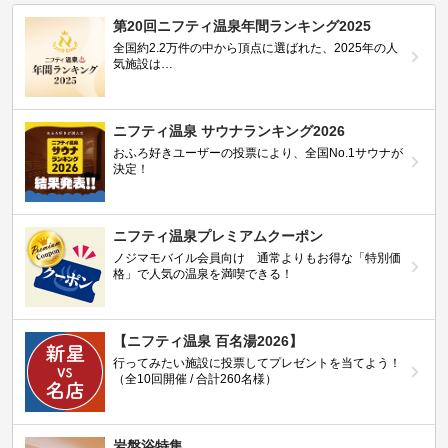
第20回ニフティ温泉年間ランキング2025
全国約2.2万件の中から頂点に選ばれた、2025年の人
気施設は…
ニフティ温泉 サウナランキング2026
おふろ好きユーザーの投票により、全国No.1サウナが
決定！
ニフティ温泉プレミアムクーポン
ノジマモバイル会員向け 通常よりもお得な「特別価
格」で人気の温泉を満喫できる！
【ニフティ温泉 百名湯2026】
行ってみたい施設に投票してプレゼントを当てよう！
（全10回開催 / 合計260名様）
岩盤浴特集