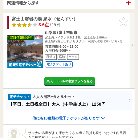
関連情報から探す
富士山溶岩の湯 泉水（せんすい）
お気に入
りに追加
3.6点
/ 19 件
山梨県 / 富士吉田市
富士急ハイランド駅1.23km
富士山駅1.06km
富士急行富士山駅よりタクシー利用5分河口湖ICより2分
営業時間 6:00～23:00
入浴料金 900円～
日帰り
宿泊
ホテル
電子チケットあり
楽天トラベルの宿泊プランを見る
大人入浴料+タオルセット
電子チケット
【平日、土日祝全日】大人（中学生以上）
1250円
他にも10種類の電子チケットがあります
サウナの温度がよく汗がたくさん出て気持ち良かったです内風呂
も二種類有りよかったです や