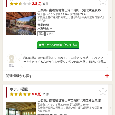
りに追加
2.8点
/ 6 件
山梨県 / 南都留郡富士河口湖町 / 河口湖温泉郷
富士急ハイランド駅2.13km
河口湖駅729m
私鉄富士急行線河口湖駅より徒歩10分中央高速河口湖ICよ
り10分
営業時間
入浴料金 ～
宿泊
ホテル
楽天トラベルの宿泊プランを見る
秋口に他の旅館に浮気して初めてここの良さを実感。 バリアフリ
ーをうたってるんだからお年寄りの多いのは当然。 館内の従業…
匿名
関連情報から探す
ホテル湖龍
お気に入
りに追加
5.0点
/ 2 件
山梨県 / 南都留郡富士河口湖町 / 河口湖温泉郷
富士急ハイランド駅2.30km
河口湖駅1.36km
富士急行線河口湖駅より徒歩20分（河口湖駅より送迎有
当日連絡要）