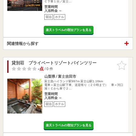
Ｃ下車１分／富士…
営業時間
入浴料金 ～
宿泊
ホテル
楽天トラベルの宿泊プランを見る
関連情報から探す
貸別荘 プライベートリゾートパインツリー
お気に入
りに追加
-点
/ 0 件
山梨県 / 富士吉田市
富士急ハイランド駅997m
富士山駅1.16km
電車＝富士山駅下車、送迎有り（２０時まで） 車＝河口
湖ＩＣから車で２…
営業時間
入浴料金 ～
宿泊
ホテル
楽天トラベルの宿泊プランを見る