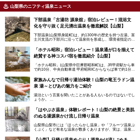
山梨県のニフティ温泉ニュース
下部温泉「古湯坊 源泉舘」宿泊レビュー！混浴文
化を守り抜く足元湧出温泉を徹底解説【山梨】
下部温泉(山梨県身延町)は、約1300年の歴史を持つ古湯。富
士川支流の下部川に沿って温泉街を形成し、環境省指定の国
民保養温泉地でもあります。
中でも「古湯坊 源泉舘」は、戦国時代に武田信玄公も療養
「ホテル昭和」宿泊レビュー！温泉通が口を揃えて
したと伝えられる名湯の宿。最大の特徴は、令和の現代にお
絶賛する神コスパ宿を徹底紹介【山梨】
いても混浴文化が守られ、老若男女の分け隔て一切無く温泉
入浴を楽しめる点。全国的に混浴温泉は年々少しずつ減少傾
「ホテル昭和」(山梨県中巨摩郡昭和町)は、JR甲府駅から車
向にありますが、「古湯坊 源泉舘」では本来あるべき混浴
で約10分、中央自動車道 甲府昭和ICからならば車で約1分の
の姿が保たれている点に注目すべきでしょう。
場所にあるビジネスホテル。2名1室で1名あたり4,000円台
から、一人泊でも6,000円台から宿泊可能です。
今回は足元湧出の混浴温泉である「かくし湯大岩風呂」をは
家族みんなで日帰り湯治体験！山梨の竜王ラドン温
じめ、湯治棟である「別館神泉」を中心に「古湯坊 源泉
泉 湯～とぴあの魅力をご紹介
しかし、最大の魅力は“温泉そのもの”でしょう。自家源泉を
舘」の全貌を徹底紹介します。
所有し、豪快に源泉かけ流しで提供。泡付きのある重曹泉系
湯治という言葉を聞いたことがある人もいるのではないでし
統の単純温泉は、入浴すると実にサッパリ爽快。日帰り入浴
ょうか。
不可なこともあり、全国の温泉ファンがこの温泉を求めて
「ホテル昭和」へ宿泊します。この価格帯のビジネスホテル
なかなか体験できない、湯治体験が日帰りでできる温浴施設
では循環濾過の沸かし湯が一般的ですが、ここは本物の極上
「はやぶさ温泉」体験レポート！山梨の絶景と美肌
が山梨にあります。
温泉。まさに価格破壊と言えるクオリティです。
のぬる湯源泉かけ流し日帰り温泉
家族みんなで楽しめる、山梨県の「竜王ラドン温泉 湯～と
今回は筆者自ら宿泊し、「ホテル昭和」の温泉をはじめ、客
山梨県山梨市には「ほったらかし温泉」や「フルーツ温泉ぷ
ぴあ」の魅力をご紹介します。
室や無料朝食などをご紹介。温泉通が口を揃えて絶賛する神
くぷく」など有名な温泉が数多くありますが、実は、温泉マ
コスパ宿の全貌を徹底解説します！
ニアがわざわざ遠方から足を運ぶ極上の日帰り温泉もあるん
───
です。今回紹介する「はやぶさ温泉」も、そのひとつ。温泉
提供元：株式会社湯ーとぴあ【PR】
【山梨】日帰り温泉めぐり！源泉かけ流し“ぬる