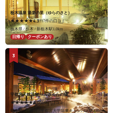
栃木温泉 湯楽の里（ゆらのさと）
★
★
★
★
★
4.3
117件の口コミ
栃木県 / 栃木 / 新栃木駅1.0km
日帰り
クーポンあり
3
宇都宮天然温泉 ベルさくらの湯
★
★
★
★
★
4.0
83件の口コミ
栃木県 / 宇都宮 / 宇都宮大学陽東キャンパス駅230m