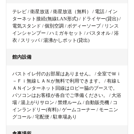
テレビ / 衛星放送 / 衛星放送（無料） / 電話 / イン
ターネット接続(無線LAN形式) / ドライヤー(貸出) /
電気スタンド / 個別空調 / ボディーソープ / リンス
インシャンプー / ハミガキセット / バスタオル / 浴
衣 / スリッパ / 湯沸かしポット(貸出)
館内設備
バストイレ付のお部屋はありません。 / 全室でＷｉ
－Ｆｉ無線ＬＡＮが無料で利用できます。 / 有線Ｌ
ＡＮインターネット回線はロビー脇のブースで。
パソコンはお客様が各自でご準備ください。 / 大浴
場 / 湯上がりサロン / 禁煙ルーム / 自動販売機 / コ
インランドリー(有料) / ゲームコーナー / モーニン
グコール / 宅配便 / 駐車場あり
食事場所