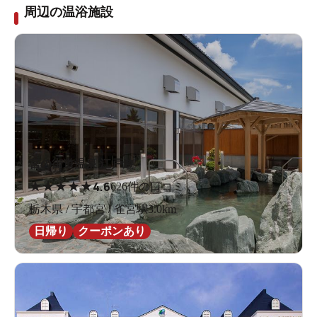
周辺の温浴施設
宮の街道温泉 江戸遊
★
★
★
★
★
4.6
626件の口コミ
栃木県 / 宇都宮 / 雀宮駅3.0km
日帰り
クーポンあり