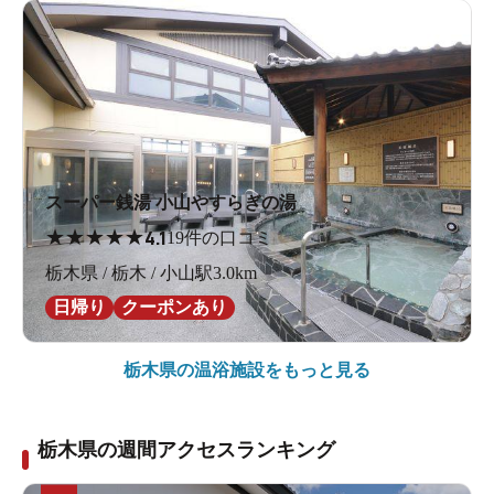
スーパー銭湯 小山やすらぎの湯
★
★
★
★
★
4.1
19件の口コミ
栃木県 / 栃木 / 小山駅3.0km
日帰り
クーポンあり
栃木県の
温浴施設をもっと見る
栃木県の週間アクセスランキング