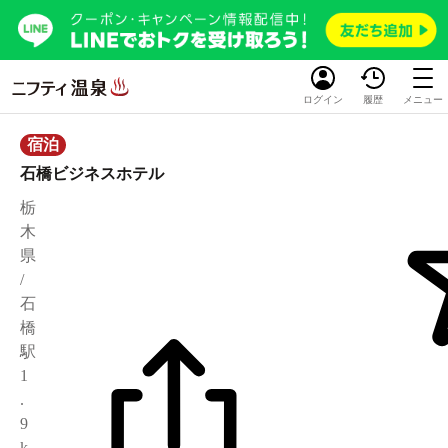
ログイン
履歴
メニュー
宿泊
石橋ビジネスホテル
栃
木
県
/
石
橋
駅
1
.
9
k