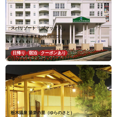
スパリゾート リブマックス
★
★
★
★
★
3.8
6件の口コミ
栃木県 / 益子 / 真岡駅3.8km
日帰り
宿泊
クーポンあり
栃木温泉 湯楽の里（ゆらのさと）