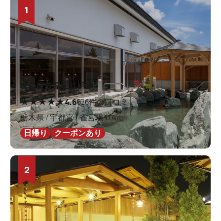
1
宮の街道温泉 江戸遊
★
★
★
★
★
4.6
626件の口コミ
栃木県 / 宇都宮 / 雀宮駅3.0km
日帰り
クーポンあり
2