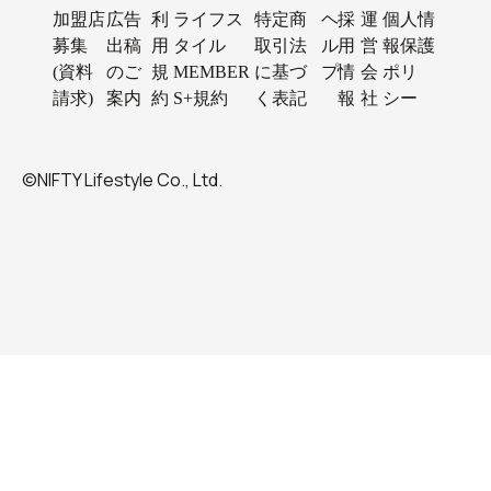
加盟店
広告
利
ライフス
特定商
ヘ
採
運
個人情
募集
出稿
用
タイル
取引法
ル
用
営
報保護
(資料
のご
規
MEMBER
に基づ
プ
情
会
ポリ
請求)
案内
約
S+規約
く表記
報
社
シー
©NIFTY Lifestyle Co., Ltd.