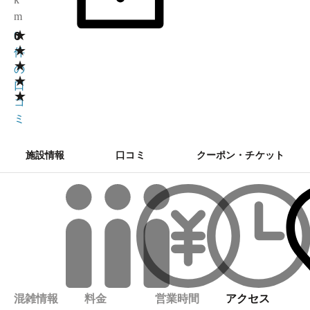
m
★
0
0
★
件
★
の
★
口
★
コ
ミ
施設情報
口コミ
クーポン・チケット
混雑情報
料金
営業時間
アクセス