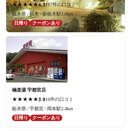
★
★
★
★
★
4.3
117件の口コミ
栃木県 / 栃木 / 新栃木駅1.0km
日帰り
クーポンあり
極楽湯 宇都宮店
★
★
★
★
★
3.9
16件の口コミ
栃木県 / 宇都宮 / 岡本駅2.4km
日帰り
クーポンあり