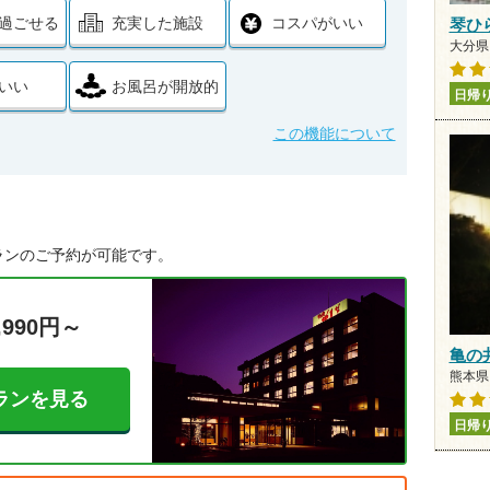
過ごせる
充実した施設
コスパがいい
琴ひ
大分県 
いい
お風呂が開放的
日帰
この機能について
ランのご予約が可能です。
,990円～
亀の
熊本県 
ランを見る
日帰