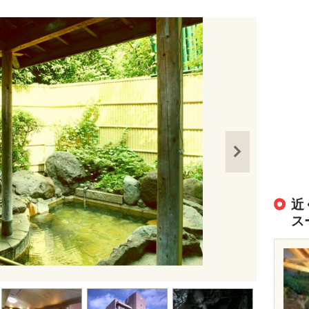
近
ス
出典：
https://