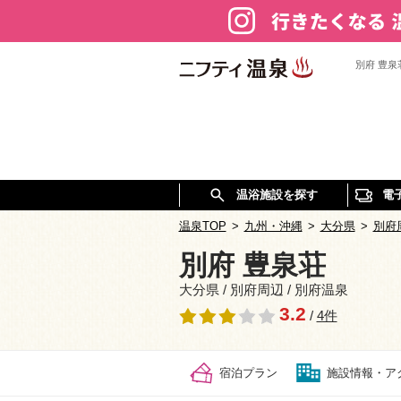
別府 豊
温浴施設を探す
電
温泉TOP
>
九州・沖縄
>
大分県
>
別府
別府 豊泉荘
大分県 / 別府周辺 / 別府温泉
3.2
/
4件
宿泊プラン
施設情報・ア