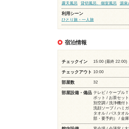
露天風呂
貸切風呂、個室風呂
源泉
利用シーン
ひとり旅・一人旅
宿泊情報
15:00 (最終 22:00)
チェックイン
10:00
チェックアウト
32
部屋数
テレビ / ケーブルＴ
部屋設備・備品
ポット / お茶セット 
別空調 / 洗浄機付ト
洗顔ソープ / ハミガキ
タオル / バスタオル
部・要予約） / 金庫
宴会場 / 会議室 / 
館内設備