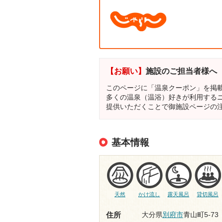
【お願い】
施設のご担当者様へ
このページに「温泉クーポン」を掲
多くの温泉（温浴）好きが利用する
提供いただくことで御施設ページの
基本情報
天然
かけ流し
露天風呂
貸切風呂
大分県
別府市
青山町5-73
住所