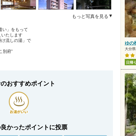
もっと写真を見る
遣い」をもって
えいたします
掛け流しの湯」で
ゆの
大分県
こ別府”
日帰
者のおすすめポイント
の良かったポイントに投票