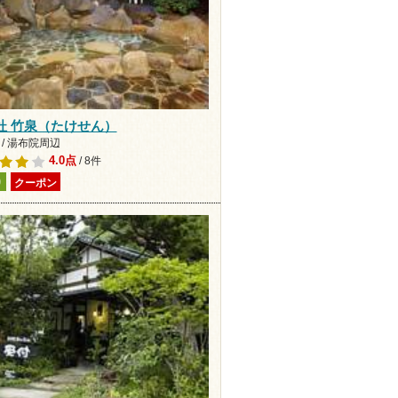
杜 竹泉（たけせん）
 / 湯布院周辺
4.0点
/ 8件
り
クーポン