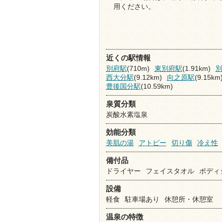
用ください。
近くの駅情報
別府駅
(710m)
東別府駅
(1.91km)
西大分駅
(9.12km)
向之原駅
(9.15km
豊後国分駅
(10.59km)
泉質分類
炭酸水素塩泉
効能分類
美肌の湯
アトピー
切り傷
冷え性
備付品
ドライヤー
フェイスタオル
ボディ
設備
軽食
駐車場あり
休憩所・休憩室
温泉の特徴