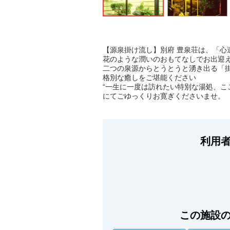
【源泉掛け流し】別府 豊泉荘は、「心
花のような潤いのおもてなしでお出迎
二つの泉源からとうとうと湧き出る「
格別な癒しをご堪能ください
“一生に一度は訪れたい特別な湯処、こ
にてごゆっくりお寛ぎくださいませ。
利用
この施設