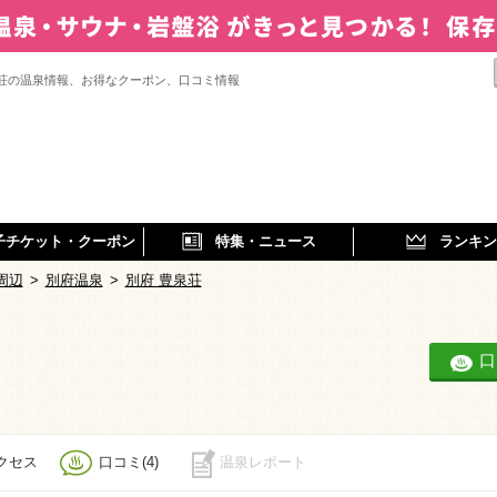
泉荘の温泉情報、お得なクーポン、口コミ情報
子チケット・クーポン
特集・ニュース
ランキン
周辺
>
別府温泉
>
別府 豊泉荘
口
クセス
口コミ(4)
温泉レポート