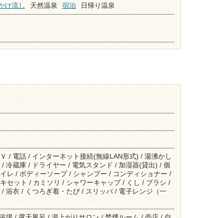
かけ流し
天然温泉
宿泊
日帰り温泉
Ｖ / 電話 / インターネット接続(無線LAN形式) / 湯沸かし
/ 冷蔵庫 / ドライヤー / 電気スタンド / 加湿器(貸出) / 個
イレ / ボディーソープ / シャンプー / コンディショナー /
セット / カミソリ / シャワーキャップ / くし / ブラシ /
 / 浴衣 / くつろぎ着・たび / スリッパ / 電子レンジ（一
大浴場 / 露天風呂 / 湯上がりサロン / 禁煙ルーム / 売店 / 自