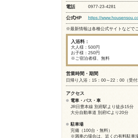
0977-23-4281
電話
https://www.housensou.c
公式HP
※最新情報は各種公式サイトなどで
入浴料：
大人様：500円
お子様：250円
※ご宿泊者様、無料
営業時間・期間
日帰り入浴：15：00～22：00（受付
アクセス
電車・バス・車
JR日豊本線 別府駅より徒歩15分
大分自動車道 別府ICより20分
駐車場
完備（100台・無料）
※満車の場合は、近くの有料駐車