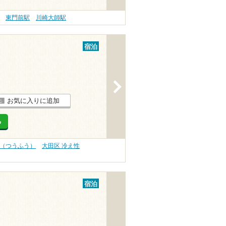
東門前駅
川崎大師駅
宿泊
>
お気に入りに追加
る
風（つうふう）
大田区 冷え性
宿泊