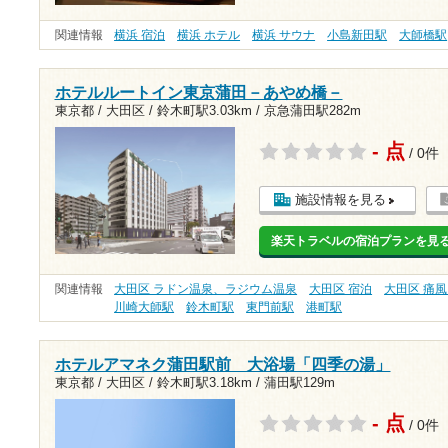
関連情報
横浜 宿泊
横浜 ホテル
横浜 サウナ
小島新田駅
大師橋駅
ホテルルートイン東京蒲田－あやめ橋－
東京都 / 大田区 /
鈴木町駅3.03km
/
京急蒲田駅282m
- 点
/ 0件
施設情報を見る
楽天トラベルの宿泊プランを見
関連情報
大田区 ラドン温泉、ラジウム温泉
大田区 宿泊
大田区 痛
川崎大師駅
鈴木町駅
東門前駅
港町駅
ホテルアマネク蒲田駅前 大浴場「四季の湯」
東京都 / 大田区 /
鈴木町駅3.18km
/
蒲田駅129m
- 点
/ 0件