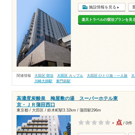
施設情報を見る
楽天トラベルの宿泊プランを見
関連情報
大田区 宿泊
大田区 カップル
大田区 ひとり旅・一人旅
大
川崎大師駅
東門前駅
高濃度炭酸泉 梅屋敷の湯 スーパーホテル東
京・ＪＲ蒲田西口
東京都 / 大田区 /
鈴木町駅3.32km
/
蒲田駅296m
- 点
/ 0件