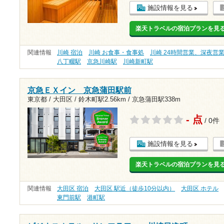
施設情報を見る
楽天トラベルの宿泊プランを見
関連情報
川崎 宿泊
川崎 お食事・食事処
川崎 24時間営業、深夜営
八丁畷駅
京急川崎駅
川崎新町駅
京急ＥＸイン 京急蒲田駅前
東京都 / 大田区 /
鈴木町駅2.56km
/
京急蒲田駅338m
- 点
/ 0件
施設情報を見る
楽天トラベルの宿泊プランを見
関連情報
大田区 宿泊
大田区 駅近（徒歩10分以内）
大田区 ホテル
東門前駅
港町駅