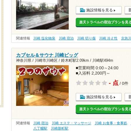
施設情報を見る
楽天トラベルの宿泊プランを見
関連情報
川崎 塩化物泉
川崎 宿泊
川崎 切り傷
川崎 冷え性
京急
カプセル＆サウナ 川崎ビッグ
神奈川県 / 川崎市川崎区 /
鈴木町駅2.09km
/
川崎駅494m
■営業時間 0:00～24:00
■入浴料 2,200円～
- 点
/ 0件
施設情報を見る
楽天トラベルの宿泊プランを見
関連情報
川崎 宿泊
川崎 エステ・マッサージ
川崎 お食事・食事処
八丁畷駅
川崎新町駅