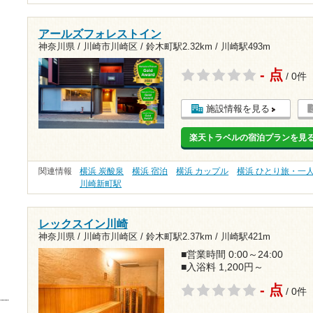
アールズフォレストイン
神奈川県 / 川崎市川崎区 /
鈴木町駅2.32km
/
川崎駅493m
- 点
/ 0件
施設情報を見る
楽天トラベルの宿泊プランを見
関連情報
横浜 炭酸泉
横浜 宿泊
横浜 カップル
横浜 ひとり旅・一
川崎新町駅
レックスイン川崎
神奈川県 / 川崎市川崎区 /
鈴木町駅2.37km
/
川崎駅421m
■営業時間 0:00～24:00
■入浴料 1,200円～
- 点
/ 0件