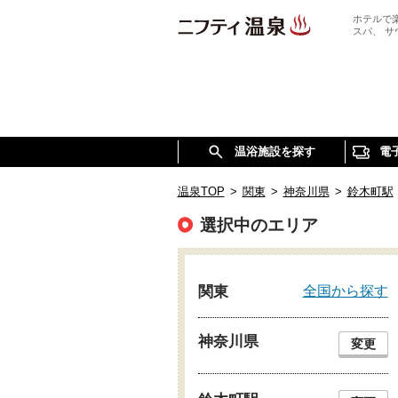
ホテルで
スパ、 
温浴施設を探す
電
温泉TOP
>
関東
>
神奈川県
>
鈴木町駅
選択中のエリア
全国から探す
関東
神奈川県
変更