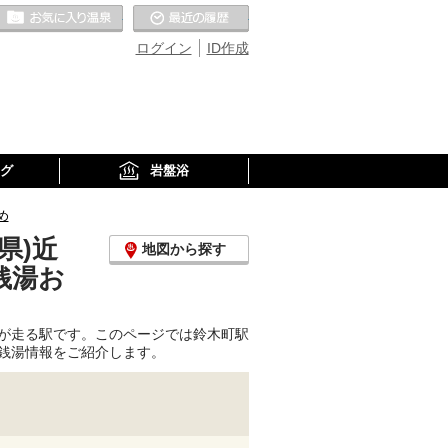
お気に入りの温泉
最近の履歴
ログイン
ID作成
グ
岩盤浴
め
県)近
地図から探す
銭湯お
が走る駅です。このページでは鈴木町駅
銭湯情報をご紹介します。