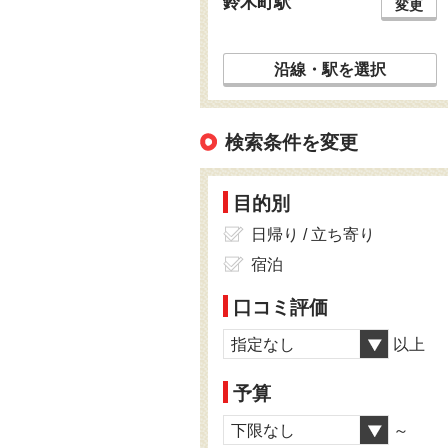
鈴木町駅
変更
沿線・駅を選択
検索条件を変更
目的別
日帰り / 立ち寄り
宿泊
口コミ評価
指定なし
以上
予算
下限なし
～