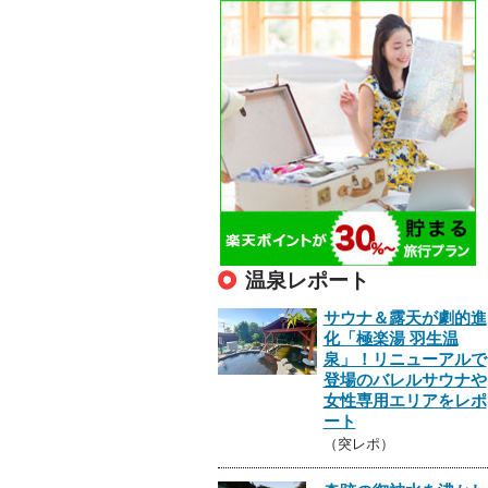
温泉レポート
サウナ＆露天が劇的進
化「極楽湯 羽生温
泉」！リニューアルで
登場のバレルサウナや
女性専用エリアをレポ
ート
（突レポ）