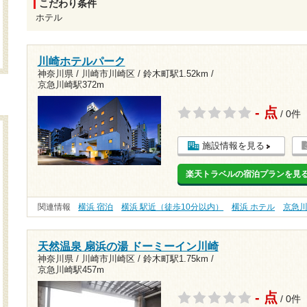
こだわり条件
ホテル
川崎ホテルパーク
神奈川県 / 川崎市川崎区 /
鈴木町駅1.52km
/
京急川崎駅372m
- 点
/ 0件
施設情報を見る
楽天トラベルの宿泊プランを見
関連情報
横浜 宿泊
横浜 駅近（徒歩10分以内）
横浜 ホテル
京急
天然温泉 扇浜の湯 ドーミーイン川崎
神奈川県 / 川崎市川崎区 /
鈴木町駅1.75km
/
京急川崎駅457m
- 点
/ 0件