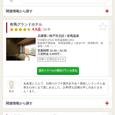
性
関連情報から探す
有馬グランドホテル
お気に入
りに追加
4.5点
/ 19 件
兵庫県 / 神戸市北区 / 有馬温泉
打出駅9.87km
有馬温泉駅228m
私鉄神戸電鉄線 有馬温泉駅より徒歩7分（有馬町内 送
迎有（1名～））…
営業時間 10:30～22:30
入浴料金 4,000円～
日帰り
宿泊
ホテル
楽天トラベルの宿泊プランを見る
女友達と三人で、日帰りのプチ贅沢女子会？美味しいランチと金
泉を心ゆくまで楽しみました。お料理も設備も申し分ありませ
ん！また…
匿名
関連情報から探す