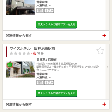
営業時間
入浴料金 ～
宿泊
ホテル
楽天トラベルの宿泊プランを見る
関連情報から探す
ワイズホテル 阪神尼崎駅前
お気に入
りに追加
-点
/ 0 件
兵庫県 / 尼崎市
打出駅9.44km
阪神本線尼崎駅159m
阪神尼崎駅より徒歩約１分！甲子園球場まで特急で1駅4
分！ユニバーサル…
営業時間
入浴料金 ～
宿泊
ホテル
楽天トラベルの宿泊プランを見る
関連情報から探す