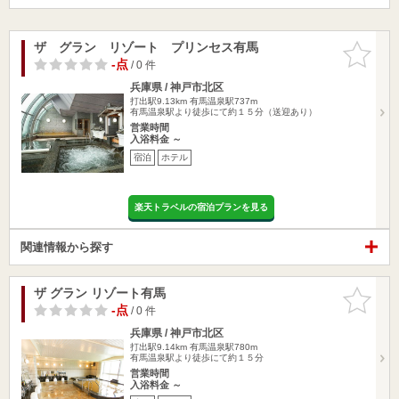
ザ グラン リゾート プリンセス有馬
お気に入
りに追加
-点
/ 0 件
兵庫県 / 神戸市北区
打出駅9.13km
有馬温泉駅737m
有馬温泉駅より徒歩にて約１５分（送迎あり）
営業時間
入浴料金 ～
宿泊
ホテル
楽天トラベルの宿泊プランを見る
関連情報から探す
ザ グラン リゾート有馬
お気に入
りに追加
-点
/ 0 件
兵庫県 / 神戸市北区
打出駅9.14km
有馬温泉駅780m
有馬温泉駅より徒歩にて約１５分
営業時間
入浴料金 ～