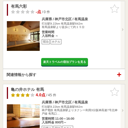
有馬六彩
お気に入
りに追加
-点
/ 0 件
兵庫県 / 神戸市北区 / 有馬温泉
打出駅9.22km
有馬温泉駅642m
有馬温泉駅より徒歩にて約１５分
営業時間
入浴料金 ～
宿泊
ホテル
楽天トラベルの宿泊プランを見る
関連情報から探す
亀の井ホテル 有馬
お気に入
りに追加
4.0点
/ 45 件
兵庫県 / 神戸市北区 / 有馬温泉
打出駅9.22km
有馬温泉駅662m
神戸電鉄 有馬温泉駅よりタクシー利用3分阪神高速7号北神
戸線 有馬口…
営業時間 11:00～16:00
入浴料金 800円～