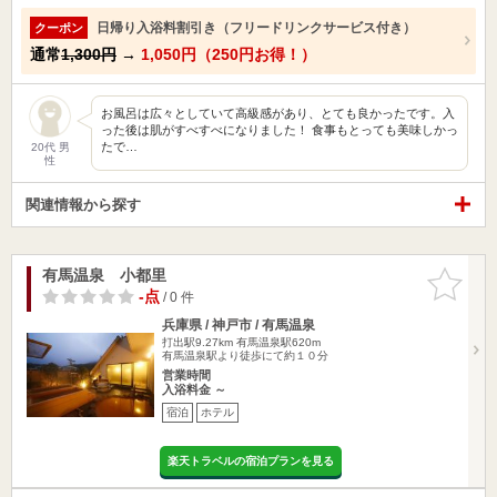
日帰り入浴料割引き（フリードリンクサービス付き）
クーポン
通常
1,300円
→
1,050円（250円お得！）
お風呂は広々としていて高級感があり、とても良かったです。入
った後は肌がすべすべになりました！ 食事もとっても美味しかっ
たで…
20代 男
性
関連情報から探す
有馬温泉 小都里
お気に入
りに追加
-点
/ 0 件
兵庫県 / 神戸市 / 有馬温泉
打出駅9.27km
有馬温泉駅620m
有馬温泉駅より徒歩にて約１０分
営業時間
入浴料金 ～
宿泊
ホテル
楽天トラベルの宿泊プランを見る