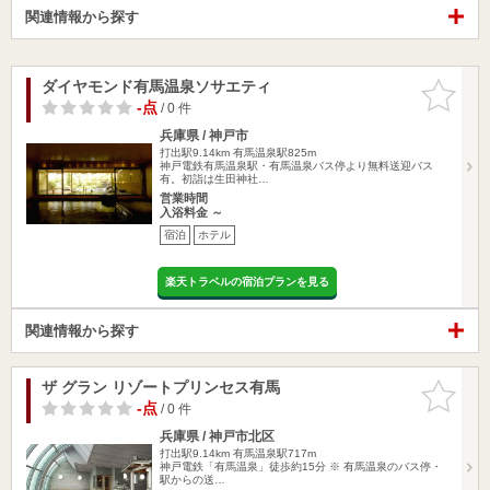
関連情報から探す
ダイヤモンド有馬温泉ソサエティ
お気に入
りに追加
-点
/ 0 件
兵庫県 / 神戸市
打出駅9.14km
有馬温泉駅825m
神戸電鉄有馬温泉駅・有馬温泉バス停より無料送迎バス
有。初詣は生田神社…
営業時間
入浴料金 ～
宿泊
ホテル
楽天トラベルの宿泊プランを見る
関連情報から探す
ザ グラン リゾートプリンセス有馬
お気に入
りに追加
-点
/ 0 件
兵庫県 / 神戸市北区
打出駅9.14km
有馬温泉駅717m
神戸電鉄「有馬温泉」徒歩約15分 ※ 有馬温泉のバス停・
駅からの送…