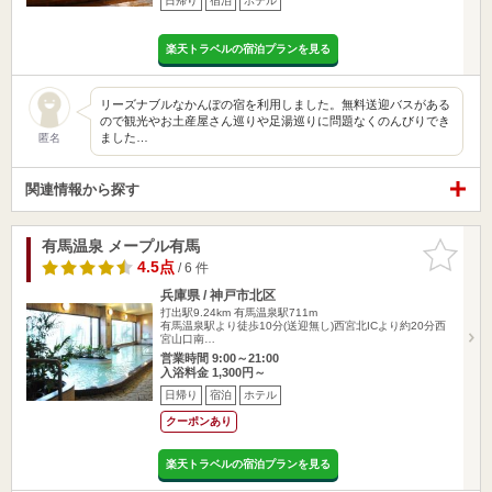
日帰り
宿泊
ホテル
楽天トラベルの宿泊プランを見る
リーズナブルなかんぽの宿を利用しました。無料送迎バスがある
ので観光やお土産屋さん巡りや足湯巡りに問題なくのんびりでき
ました…
匿名
関連情報から探す
有馬温泉 メープル有馬
お気に入
りに追加
4.5点
/ 6 件
兵庫県 / 神戸市北区
打出駅9.24km
有馬温泉駅711m
有馬温泉駅より徒歩10分(送迎無し)西宮北ICより約20分西
宮山口南…
営業時間 9:00～21:00
入浴料金 1,300円～
日帰り
宿泊
ホテル
クーポンあり
楽天トラベルの宿泊プランを見る