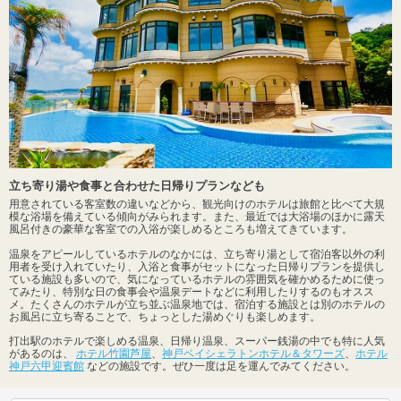
立ち寄り湯や食事と合わせた日帰りプランなども
用意されている客室数の違いなどから、観光向けのホテルは旅館と比べて大規
模な浴場を備えている傾向がみられます。また、最近では大浴場のほかに露天
風呂付きの豪華な客室での入浴が楽しめるところも増えてきています。
温泉をアピールしているホテルのなかには、立ち寄り湯として宿泊客以外の利
用者を受け入れていたり、入浴と食事がセットになった日帰りプランを提供し
ている施設も多いので、気になっているホテルの雰囲気を確かめるために使っ
てみたり、特別な日の食事会や温泉デートなどに利用したりするのもオスス
メ。たくさんのホテルが立ち並ぶ温泉地では、宿泊する施設とは別のホテルの
お風呂に立ち寄ることで、ちょっとした湯めぐりも楽しめます。
打出駅のホテルで楽しめる温泉、日帰り温泉、スーパー銭湯の中でも特に人気
があるのは、
ホテル竹園芦屋
、
神戸ベイシェラトンホテル＆タワーズ
、
ホテル
神戸六甲迎賓館
などの施設です。ぜひ一度は足を運んでみてください。