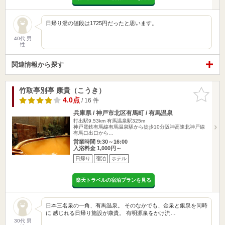
日帰り湯の値段は1725円だったと思います。
40代 男
性
関連情報から探す
竹取亭別亭 康貴（こうき）
お気に入
りに追加
4.0点
/ 16 件
兵庫県 / 神戸市北区有馬町 / 有馬温泉
打出駅9.53km
有馬温泉駅325m
神戸電鉄有馬線有馬温泉駅から徒歩10分阪神高速北神戸線
有馬口出口から…
営業時間 9:30～16:00
入浴料金 1,000円～
日帰り
宿泊
ホテル
楽天トラベルの宿泊プランを見る
日本三名泉の一角、有馬温泉。 そのなかでも、金泉と銀泉を同時
に 感じれる日帰り施設が康貴。 有明源泉をかけ流…
30代 男