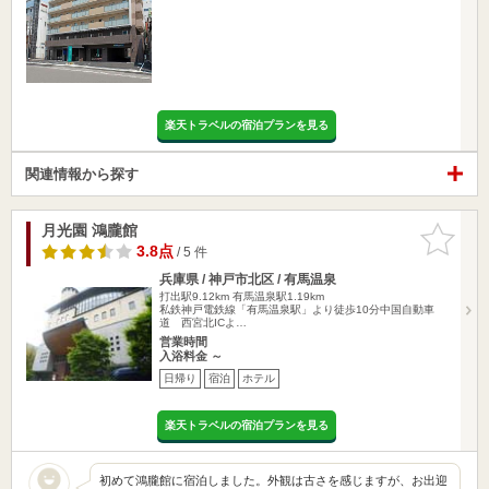
楽天トラベルの宿泊プランを見る
関連情報から探す
月光園 鴻朧館
お気に入
りに追加
3.8点
/ 5 件
兵庫県 / 神戸市北区 / 有馬温泉
打出駅9.12km
有馬温泉駅1.19km
私鉄神戸電鉄線「有馬温泉駅」より徒歩10分中国自動車
道 西宮北ICよ…
営業時間
入浴料金 ～
日帰り
宿泊
ホテル
楽天トラベルの宿泊プランを見る
初めて鴻朧館に宿泊しました。外観は古さを感じますが、お出迎