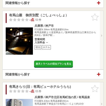
関連情報から探す
有馬山叢 御所別墅（ごしょべっしょ）
お気に入
りに追加
-点
/ 0 件
兵庫県 / 神戸市
打出駅9.39km
有馬温泉駅616m
有馬温泉駅より送迎車あり／阪神高速西宮山口東出口から
約6分／新神戸駅…
営業時間
入浴料金 ～
宿泊
ホテル
楽天トラベルの宿泊プランを見る
関連情報から探す
有馬きらり(旧：有馬ビューホテルうらら)
お気に入
りに追加
-点
/ 0 件
兵庫県 / 神戸市北区有馬町池の尻 / 有馬温泉
打出駅9.43km
有馬温泉駅491m
有馬温泉駅下車徒歩7分有馬口ＩＣより約10分