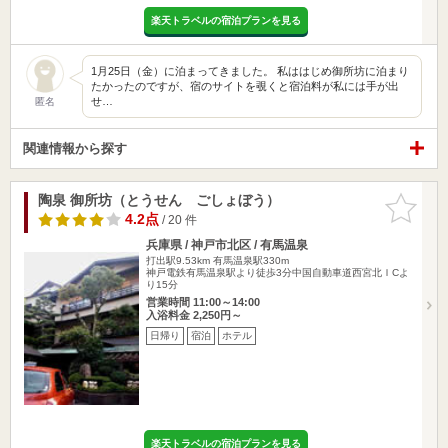
楽天トラベルの宿泊プランを見る
1月25日（金）に泊まってきました。 私ははじめ御所坊に泊まり
たかったのですが、宿のサイトを覗くと宿泊料が私には手が出
せ…
匿名
関連情報から探す
陶泉 御所坊（とうせん ごしょぼう）
お気に入
りに追加
4.2点
/ 20 件
兵庫県 / 神戸市北区 / 有馬温泉
打出駅9.53km
有馬温泉駅330m
神戸電鉄有馬温泉駅より徒歩3分中国自動車道西宮北ＩCよ
り15分
営業時間 11:00～14:00
入浴料金 2,250円～
日帰り
宿泊
ホテル
楽天トラベルの宿泊プランを見る