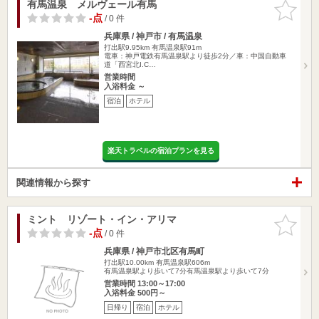
有馬温泉 メルヴェール有馬
お気に入
りに追加
-点
/ 0 件
兵庫県 / 神戸市 / 有馬温泉
打出駅9.95km
有馬温泉駅91m
電車：神戸電鉄有馬温泉駅より徒歩2分／車：中国自動車
道「西宮北I.C…
営業時間
入浴料金 ～
宿泊
ホテル
楽天トラベルの宿泊プランを見る
関連情報から探す
ミント リゾート・イン・アリマ
お気に入
りに追加
-点
/ 0 件
兵庫県 / 神戸市北区有馬町
打出駅10.00km
有馬温泉駅606m
有馬温泉駅より歩いて7分有馬温泉駅より歩いて7分
営業時間 13:00～17:00
入浴料金 500円～
日帰り
宿泊
ホテル