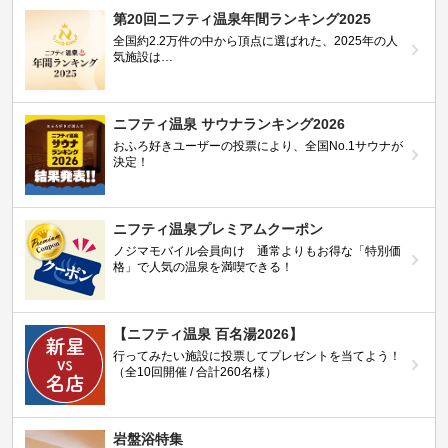
第20回ニフティ温泉年間ランキング2025
全国約2.2万件の中から頂点に選ばれた、2025年の人
気施設は…
ニフティ温泉 サウナランキング2026
おふろ好きユーザーの投票により、全国No.1サウナが
決定！
ニフティ温泉プレミアムクーポン
ノジマモバイル会員向け 通常よりもお得な「特別価
格」で人気の温泉を満喫できる！
【ニフティ温泉 百名湯2026】
行ってみたい施設に投票してプレゼントを当てよう！
（全10回開催 / 合計260名様）
岩盤浴特集