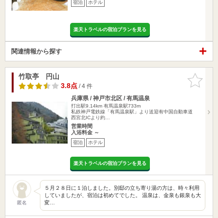
宿泊
ホテル
楽天トラベルの宿泊プランを見る
関連情報から探す
竹取亭 円山
お気に入
りに追加
3.8点
/ 4 件
兵庫県 / 神戸市北区 / 有馬温泉
打出駅9.14km
有馬温泉駅733m
私鉄神戸電鉄線「有馬温泉駅」より送迎有中国自動車道
西宮北ICより約…
営業時間
入浴料金 ～
宿泊
ホテル
楽天トラベルの宿泊プランを見る
５月２８日に１泊しました。別邸の立ち寄り湯の方は、時々利用
していましたが、宿泊は初めてでした。 温泉は、金泉も銀泉も大
変…
匿名