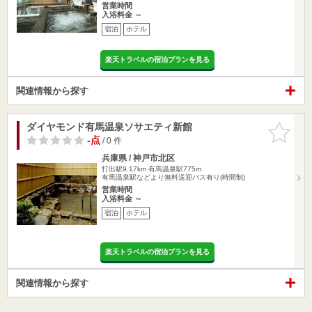
営業時間
入浴料金 ～
宿泊
ホテル
楽天トラベルの宿泊プランを見る
関連情報から探す
ダイヤモンド有馬温泉ソサエティ新館
お気に入
りに追加
-点
/ 0 件
兵庫県 / 神戸市北区
打出駅9.17km
有馬温泉駅775m
有馬温泉駅などより無料送迎バス有り(時間制)
営業時間
入浴料金 ～
宿泊
ホテル
楽天トラベルの宿泊プランを見る
関連情報から探す