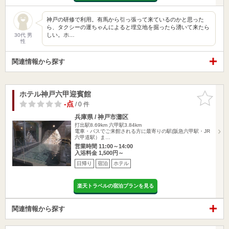
神戸の研修で利用。有馬から引っ張って来ているのかと思った
ら、タクシーの運ちゃんによると埋立地を掘ったら湧いて来たら
しい。ホ…
30代 男
性
関連情報から探す
ホテル神戸六甲迎賓館
お気に入
りに追加
-点
/ 0 件
兵庫県 / 神戸市灘区
打出駅8.69km
六甲駅3.84km
電車・バスでご来館される方に最寄りの駅(阪急六甲駅・JR
六甲道駅）ま…
営業時間 11:00～14:00
入浴料金 1,500円～
日帰り
宿泊
ホテル
楽天トラベルの宿泊プランを見る
関連情報から探す