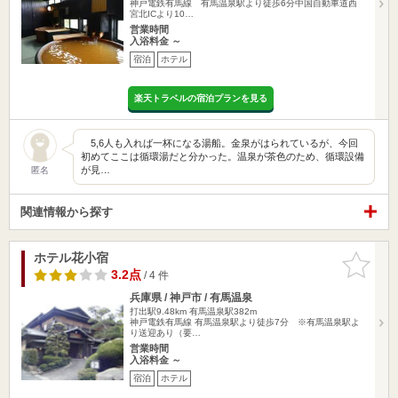
神戸電鉄有馬線 有馬温泉駅より徒歩6分中国自動車道西
宮北ICより10…
営業時間
入浴料金 ～
宿泊
ホテル
楽天トラベルの宿泊プランを見る
5,6人も入れば一杯になる湯船。金泉がはられているが、今回
初めてここは循環湯だと分かった。温泉が茶色のため、循環設備
が見…
匿名
関連情報から探す
ホテル花小宿
お気に入
りに追加
3.2点
/ 4 件
兵庫県 / 神戸市 / 有馬温泉
打出駅9.48km
有馬温泉駅382m
神戸電鉄有馬線 有馬温泉駅より徒歩7分 ※有馬温泉駅よ
り送迎あり（要…
営業時間
入浴料金 ～
宿泊
ホテル