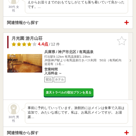
えからお送りまでのおもてなしがとても落ち着いていて良かった
です。…
30代 女
性
関連情報から探す
月光園 游月山荘
お気に入
りに追加
4.4点
/ 12 件
兵庫県 / 神戸市北区 / 有馬温泉
打出駅9.12km
有馬温泉駅1.19km
JR新神戸駅より有馬温泉行きバス利用 50分（有馬町内
送迎有（1名…
営業時間
入浴料金 ～
宿泊
ホテル
楽天トラベルの宿泊プランを見る
事前に予約していっています。旅館的にはメインは食事で入浴は
追加で、みたいな感じです。私は、お風呂メインですが。 お湯
露…
30代 男
性
関連情報から探す