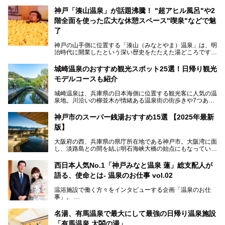
神戸「湊山温泉」が話題沸騰！ "超アヒル風呂"や2
階全面を使った広大な休憩スペース"喫泉"などで魅
了
神戸の山手側に位置する「湊山（みなとやま）温泉」は、明
治時代に開業したという深い歴史をたたえた湯どころです。
そんな長寿の温泉が今、話題となっています。理由は湯船い
っぱいに浮かぶアヒルちゃん。さらに、ゆったりくつろげて
城崎温泉のおすすめ観光スポット25選！日帰り観光
コワーキングも可能な休憩スペースも人気に。斬新な企画や
モデルコースも紹介
設備で人々をアッと驚かせる湊山温泉の魅力をリポートしま
す。
城崎温泉は、兵庫県の日本海側に位置する観光客に人気の温
泉地。川沿いの柳並木が情緒ある温泉街の街歩きや7つある
外湯巡り、ロープウェイからの絶景、冬のカニ料理などで知
られています。鉄道の駅から温泉街が近く、歩いて回るのに
神戸市のスーパー銭湯おすすめ15選 【2025年最新
ちょうどよい規模で、日帰りでの訪問にもおすすめです。
版】
この記事では、城崎温泉と周辺の見どころから厳選した25
大阪府の西、兵庫県の県庁所在地である神戸市。大阪湾に面
の観光スポットをピックアップ。温泉やご当地グルメなどを
し、淡路島との間を結ぶ明石海峡大橋の始点にもなっていま
盛り込んだ日帰り観光モデルコースも紹介しているので、ぜ
す。古くから港町として栄え、異国情緒の残る異人館街や中
ひ参考にしてくださいね！
華街をはじめ、きらびやかに発展したハーバーランドなど、
西日本人気No.1「神戸みなと温泉 蓮」総支配人が
人気観光スポットもめじろ押しです。
語る、使命とは- 温泉のお仕事 vol.02
そして、温泉好きの視点から見ると、神戸市といえば何とい
っても「有馬温泉」。日本三古湯の一角をなす、歴史ある名
温浴施設で働く方々をインタビューする企画「温泉のお仕
湯です。そのお湯をリーズナブルに体験できる健康ランドや
事」。
スーパー銭湯があったら……。今回はそんな希望に沿う施設
第2弾はニフティ温泉年間ランキング2018で全国総合ランキ
も含め、おすすめのスパ銭をピックアップしてご紹介してい
ング西日本1位、2年連続「ベストオブ宿泊賞」に輝いた
きます！
名湯、有馬温泉で最大にして最強の日帰り温泉施設
「神戸みなと温泉 蓮」の魅力に迫りました！
「有馬温泉 太閤の湯」