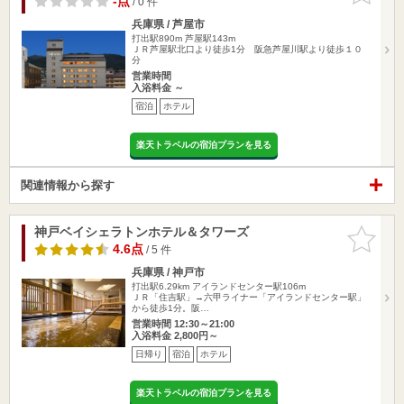
-点
/ 0 件
兵庫県 / 芦屋市
打出駅890m
芦屋駅143m
ＪＲ芦屋駅北口より徒歩1分 阪急芦屋川駅より徒歩１０
分
営業時間
入浴料金 ～
宿泊
ホテル
楽天トラベルの宿泊プランを見る
関連情報から探す
神戸ベイシェラトンホテル＆タワーズ
お気に入
りに追加
4.6点
/ 5 件
兵庫県 / 神戸市
打出駅6.29km
アイランドセンター駅106m
ＪＲ「住吉駅」→六甲ライナー「アイランドセンター駅」
から徒歩1分。阪…
営業時間 12:30～21:00
入浴料金 2,800円～
日帰り
宿泊
ホテル
楽天トラベルの宿泊プランを見る