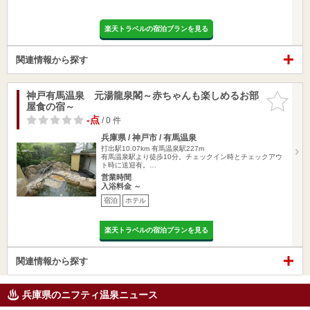
楽天トラベルの宿泊プランを見る
関連情報から探す
神戸有馬温泉 元湯龍泉閣～赤ちゃんも楽しめるお部
お気に入
屋食の宿～
りに追加
-点
/ 0 件
兵庫県 / 神戸市 / 有馬温泉
打出駅10.07km
有馬温泉駅227m
有馬温泉駅より徒歩10分。チェックイン時とチェックアウ
ト時に送迎有。…
営業時間
入浴料金 ～
宿泊
ホテル
楽天トラベルの宿泊プランを見る
関連情報から探す
兵庫県のニフティ温泉ニュース