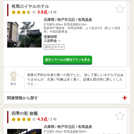
有馬ロイヤルホテル
お気に入
りに追加
3.8点
/ 4 件
兵庫県 / 神戸市北区 / 有馬温泉
打出駅9.46km
有馬温泉駅418m
私鉄神戸電鉄線「有馬温泉駅」より徒歩5分（駅より送迎
有）中国自動車道…
営業時間
入浴料金 ～
宿泊
ホテル
楽天トラベルの宿泊プランを見る
前夜の予約が出来た唯一の宿でした。 決して新しいホテルではあ
りませんが、古臭い印象は全く無く、設備も部分的に新しくした
りと…
匿名
関連情報から探す
四季の彩 旅籠
お気に入
りに追加
4.3点
/ 3 件
兵庫県 / 神戸市北区 / 有馬温泉
打出駅9.48km
有馬温泉駅386m