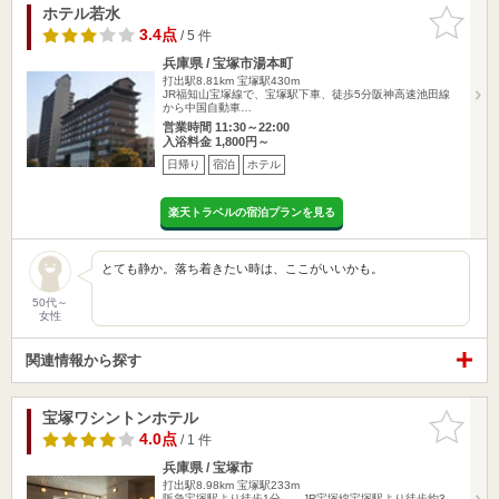
ホテル若水
お気に入
りに追加
3.4点
/ 5 件
兵庫県 / 宝塚市湯本町
打出駅8.81km
宝塚駅430m
JR福知山宝塚線で、宝塚駅下車、徒歩5分阪神高速池田線
から中国自動車…
営業時間 11:30～22:00
入浴料金 1,800円～
日帰り
宿泊
ホテル
楽天トラベルの宿泊プランを見る
とても静か。落ち着きたい時は、ここがいいかも。
50代～
女性
関連情報から探す
宝塚ワシントンホテル
お気に入
りに追加
4.0点
/ 1 件
兵庫県 / 宝塚市
打出駅8.98km
宝塚駅233m
阪急宝塚駅より徒歩1分。 JR宝塚線宝塚駅より徒歩約3