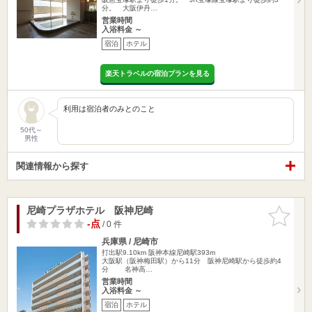
分。 大阪伊丹…
営業時間
入浴料金 ～
宿泊
ホテル
楽天トラベルの宿泊プランを見る
利用は宿泊者のみとのこと
50代～
男性
関連情報から探す
尼崎プラザホテル 阪神尼崎
お気に入
りに追加
-点
/ 0 件
兵庫県 / 尼崎市
打出駅9.10km
阪神本線尼崎駅393m
大阪駅（阪神梅田駅）から11分 阪神尼崎駅から徒歩約4
分 名神高…
営業時間
入浴料金 ～
宿泊
ホテル