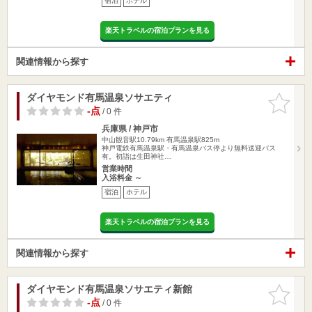
宿泊
ホテル
楽天トラベルの宿泊プランを見る
関連情報から探す
ダイヤモンド有馬温泉ソサエティ
お気に入
りに追加
-点
/ 0 件
兵庫県 / 神戸市
中山観音駅10.79km
有馬温泉駅825m
神戸電鉄有馬温泉駅・有馬温泉バス停より無料送迎バス
有。初詣は生田神社…
営業時間
入浴料金 ～
宿泊
ホテル
楽天トラベルの宿泊プランを見る
関連情報から探す
ダイヤモンド有馬温泉ソサエティ新館
お気に入
りに追加
-点
/ 0 件