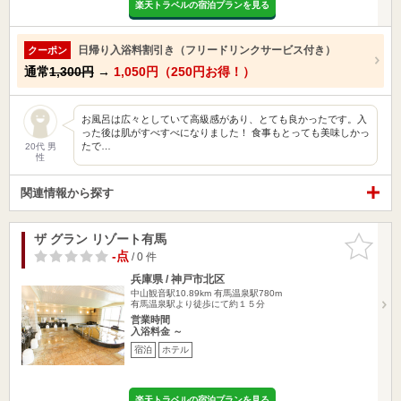
楽天トラベルの宿泊プランを見る
日帰り入浴料割引き（フリードリンクサービス付き）
クーポン
通常
1,300円
→
1,050円（250円お得！）
お風呂は広々としていて高級感があり、とても良かったです。入
った後は肌がすべすべになりました！ 食事もとっても美味しかっ
たで…
20代 男
性
関連情報から探す
ザ グラン リゾート有馬
お気に入
りに追加
-点
/ 0 件
兵庫県 / 神戸市北区
中山観音駅10.89km
有馬温泉駅780m
有馬温泉駅より徒歩にて約１５分
営業時間
入浴料金 ～
宿泊
ホテル
楽天トラベルの宿泊プランを見る