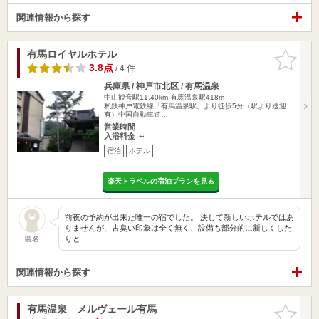
関連情報から探す
有馬ロイヤルホテル
お気に入
りに追加
3.8点
/ 4 件
兵庫県 / 神戸市北区 / 有馬温泉
中山観音駅11.40km
有馬温泉駅418m
私鉄神戸電鉄線「有馬温泉駅」より徒歩5分（駅より送迎
有）中国自動車道…
営業時間
入浴料金 ～
宿泊
ホテル
楽天トラベルの宿泊プランを見る
前夜の予約が出来た唯一の宿でした。 決して新しいホテルではあ
りませんが、古臭い印象は全く無く、設備も部分的に新しくした
りと…
匿名
関連情報から探す
有馬温泉 メルヴェール有馬
お気に入