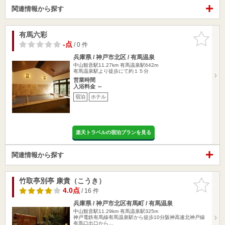
関連情報から探す
有馬六彩
お気に入
りに追加
-点
/ 0 件
兵庫県 / 神戸市北区 / 有馬温泉
中山観音駅11.27km
有馬温泉駅642m
有馬温泉駅より徒歩にて約１５分
営業時間
入浴料金 ～
宿泊
ホテル
楽天トラベルの宿泊プランを見る
関連情報から探す
竹取亭別亭 康貴（こうき）
お気に入
りに追加
4.0点
/ 16 件
兵庫県 / 神戸市北区有馬町 / 有馬温泉
中山観音駅11.29km
有馬温泉駅325m
神戸電鉄有馬線有馬温泉駅から徒歩10分阪神高速北神戸線
有馬口出口から…