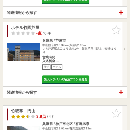
関連情報から探す
ホテル竹園芦屋
お気に入
りに追加
-点
/ 0 件
兵庫県 / 芦屋市
中山観音駅10.94km
芦屋駅143m
ＪＲ芦屋駅北口より徒歩1分 阪急芦屋川駅より徒歩１０
分
営業時間
入浴料金 ～
宿泊
ホテル
楽天トラベルの宿泊プランを見る
関連情報から探す
竹取亭 円山
お気に入
りに追加
3.8点
/ 4 件
兵庫県 / 神戸市北区 / 有馬温泉
中山観音駅11.01km
有馬温泉駅733m