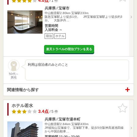
4.0点
/ 1 件
兵庫県 / 宝塚市
中山観音駅2.80km
宝塚駅233m
阪急宝塚駅より徒歩1分。 JR宝塚線宝塚駅より徒歩約3
分。 大阪伊丹…
営業時間
入浴料金 ～
宿泊
ホテル
楽天トラベルの宿泊プランを見る
利用は宿泊者のみとのこと
50代～
男性
関連情報から探す
ホテル若水
お気に入
りに追加
3.4点
/ 5 件
兵庫県 / 宝塚市湯本町
中山観音駅2.84km
宝塚駅430m
JR福知山宝塚線で、宝塚駅下車、徒歩5分阪神高速池田線
から中国自動車…
営業時間 11:30～22:00