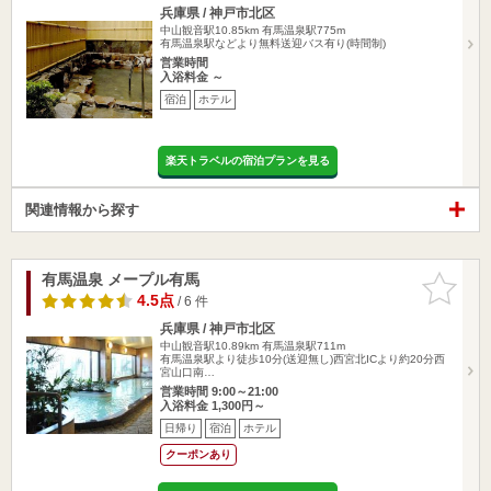
兵庫県 / 神戸市北区
中山観音駅10.85km
有馬温泉駅775m
有馬温泉駅などより無料送迎バス有り(時間制)
営業時間
入浴料金 ～
宿泊
ホテル
楽天トラベルの宿泊プランを見る
関連情報から探す
有馬温泉 メープル有馬
お気に入
りに追加
4.5点
/ 6 件
兵庫県 / 神戸市北区
中山観音駅10.89km
有馬温泉駅711m
有馬温泉駅より徒歩10分(送迎無し)西宮北ICより約20分西
宮山口南…
営業時間 9:00～21:00
入浴料金 1,300円～
日帰り
宿泊
ホテル
クーポンあり