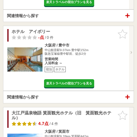
楽天トラベルの宿泊プランを見る
関連情報から探す
ホテル アイボリー
お気に入
りに追加
-点
/ 0 件
大阪府 / 豊中市
中山観音駅9.07km
豊中駅152m
阪急宝塚線豊中駅前、徒歩2分
営業時間
入浴料金 ～
宿泊
ホテル
楽天トラベルの宿泊プランを見る
関連情報から探す
大江戸温泉物語 箕面観光ホテル（旧 箕面観光ホテ
お気に入
ル）
りに追加
4.7点
/ 4 件
大阪府 / 箕面市
中山観音駅9.26km
箕面駅442m