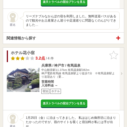
楽天トラベルの宿泊プランを見る
リーズナブルなかんぽの宿を利用しました。無料送迎バスがある
ので観光やお土産屋さん巡りや足湯巡りに問題なくのんびりでき
ました…
匿名
関連情報から探す
ホテル花小宿
お気に入
りに追加
3.2点
/ 4 件
兵庫県 / 神戸市 / 有馬温泉
中山観音駅11.37km
有馬温泉駅382m
神戸電鉄有馬線 有馬温泉駅より徒歩7分 ※有馬温泉駅よ
り送迎あり（要…
営業時間
入浴料金 ～
宿泊
ホテル
楽天トラベルの宿泊プランを見る
1月25日（金）に泊まってきました。 私ははじめ御所坊に泊まり
たかったのですが、宿のサイトを覗くと宿泊料が私には手が出
せ…
匿名