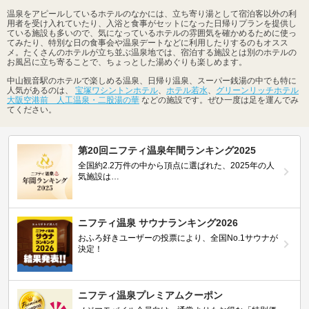
温泉をアピールしているホテルのなかには、立ち寄り湯として宿泊客以外の利
用者を受け入れていたり、入浴と食事がセットになった日帰りプランを提供し
ている施設も多いので、気になっているホテルの雰囲気を確かめるために使っ
てみたり、特別な日の食事会や温泉デートなどに利用したりするのもオスス
メ。たくさんのホテルが立ち並ぶ温泉地では、宿泊する施設とは別のホテルの
お風呂に立ち寄ることで、ちょっとした湯めぐりも楽しめます。
中山観音駅のホテルで楽しめる温泉、日帰り温泉、スーパー銭湯の中でも特に
人気があるのは、
宝塚ワシントンホテル
、
ホテル若水
、
グリーンリッチホテル
大阪空港前 人工温泉・二股湯の華
などの施設です。ぜひ一度は足を運んでみ
てください。
第20回ニフティ温泉年間ランキング2025
全国約2.2万件の中から頂点に選ばれた、2025年の人
気施設は…
ニフティ温泉 サウナランキング2026
おふろ好きユーザーの投票により、全国No.1サウナが
決定！
ニフティ温泉プレミアムクーポン