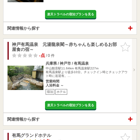
楽天トラベルの宿泊プランを見る
関連情報から探す
神戸有馬温泉 元湯龍泉閣～赤ちゃんも楽しめるお部
お気に入
屋食の宿～
りに追加
-点
/ 0 件
兵庫県 / 神戸市 / 有馬温泉
中山観音駅11.64km
有馬温泉駅227m
有馬温泉駅より徒歩10分。チェックイン時とチェックアウ
ト時に送迎有。…
営業時間
入浴料金 ～
宿泊
ホテル
楽天トラベルの宿泊プランを見る
関連情報から探す
有馬グランドホテル
お気に入