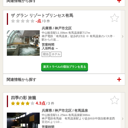
関連情報から探す
ザ グラン リゾートプリンセス有馬
お気に入
りに追加
-点
/ 0 件
兵庫県 / 神戸市北区
中山観音駅11.09km
有馬温泉駅717m
神戸電鉄「有馬温泉」徒歩約15分 ※ 有馬温泉のバス停・
駅からの送…
営業時間
入浴料金 ～
宿泊
ホテル
楽天トラベルの宿泊プランを見る
関連情報から探す
四季の彩 旅籠
お気に入
りに追加
4.3点
/ 3 件
兵庫県 / 神戸市北区 / 有馬温泉
中山観音駅11.25km
有馬温泉駅386m
神戸電鉄有馬線 有馬温泉駅より徒歩6分中国自動車道西
宮北ICより10…
営業時間