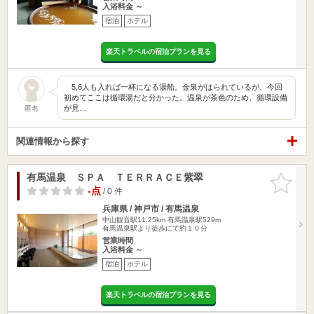
入浴料金 ～
宿泊
ホテル
楽天トラベルの宿泊プランを見る
5,6人も入れば一杯になる湯船。金泉がはられているが、今回
初めてここは循環湯だと分かった。温泉が茶色のため、循環設備
が見…
匿名
関連情報から探す
有馬温泉 ＳＰＡ ＴＥＲＲＡＣＥ紫翠
お気に入
りに追加
-点
/ 0 件
兵庫県 / 神戸市 / 有馬温泉
中山観音駅11.25km
有馬温泉駅529m
有馬温泉駅より徒歩にて約１０分
営業時間
入浴料金 ～
宿泊
ホテル
楽天トラベルの宿泊プランを見る