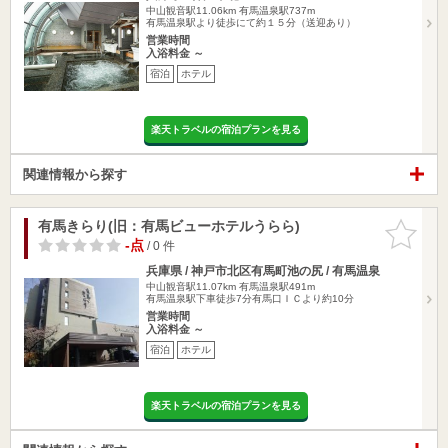
中山観音駅11.06km
有馬温泉駅737m
有馬温泉駅より徒歩にて約１５分（送迎あり）
営業時間
入浴料金 ～
宿泊
ホテル
楽天トラベルの宿泊プランを見る
関連情報から探す
有馬きらり(旧：有馬ビューホテルうらら)
お気に入
りに追加
-点
/ 0 件
兵庫県 / 神戸市北区有馬町池の尻 / 有馬温泉
中山観音駅11.07km
有馬温泉駅491m
有馬温泉駅下車徒歩7分有馬口ＩＣより約10分
営業時間
入浴料金 ～
宿泊
ホテル
楽天トラベルの宿泊プランを見る