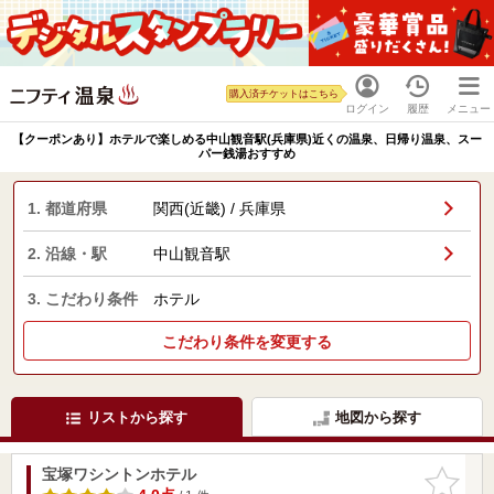
購入済チケットはこちら
ログイン
履歴
メニュー
【クーポンあり】ホテルで楽しめる中山観音駅(兵庫県)近くの温泉、日帰り温泉、スー
パー銭湯おすすめ
1. 都道府県
関西(近畿) / 兵庫県
2. 沿線・駅
中山観音駅
3. こだわり条件
ホテル
こだわり条件を変更する
リストから探す
地図から探す
宝塚ワシントンホテル
お気に入
りに追加