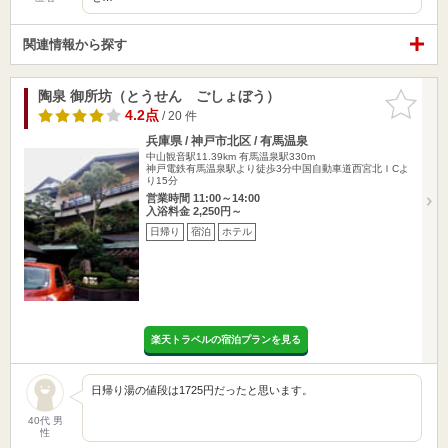
関連情報から探す
陶泉 御所坊（とうせん ごしょぼう）
お気に入
りに追加
4.2点
/ 20 件
兵庫県 / 神戸市北区 / 有馬温泉
中山観音駅11.39km
有馬温泉駅330m
神戸電鉄有馬温泉駅より徒歩3分中国自動車道西宮北ＩCよ
り15分
営業時間 11:00～14:00
入浴料金 2,250円～
日帰り
宿泊
ホテル
楽天トラベルの宿泊プランを見る
日帰り湯の値段は1725円だったと思います。
40代 男
性