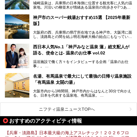
城崎温泉は、兵庫県の日本海側に位置する観光客に人気の温
泉地。川沿いの柳並木が情緒ある温泉街の街歩きや7つある
外湯巡り、ロープウェイからの絶景、冬のカニ料理などで知
られています。鉄道の駅から温泉街が近く、歩いて回るのに
神戸市のスーパー銭湯おすすめ15選 【2025年最新
ちょうどよい規模で、日帰りでの訪問にもおすすめです。
版】
この記事では、城崎温泉と周辺の見どころから厳選した25
大阪府の西、兵庫県の県庁所在地である神戸市。大阪湾に面
の観光スポットをピックアップ。温泉やご当地グルメなどを
し、淡路島との間を結ぶ明石海峡大橋の始点にもなっていま
盛り込んだ日帰り観光モデルコースも紹介しているので、ぜ
す。古くから港町として栄え、異国情緒の残る異人館街や中
ひ参考にしてくださいね！
華街をはじめ、きらびやかに発展したハーバーランドなど、
西日本人気No.1「神戸みなと温泉 蓮」総支配人が
人気観光スポットもめじろ押しです。
語る、使命とは- 温泉のお仕事 vol.02
そして、温泉好きの視点から見ると、神戸市といえば何とい
っても「有馬温泉」。日本三古湯の一角をなす、歴史ある名
温浴施設で働く方々をインタビューする企画「温泉のお仕
湯です。そのお湯をリーズナブルに体験できる健康ランドや
事」。
スーパー銭湯があったら……。今回はそんな希望に沿う施設
第2弾はニフティ温泉年間ランキング2018で全国総合ランキ
も含め、おすすめのスパ銭をピックアップしてご紹介してい
ング西日本1位、2年連続「ベストオブ宿泊賞」に輝いた
きます！
名湯、有馬温泉で最大にして最強の日帰り温泉施設
「神戸みなと温泉 蓮」の魅力に迫りました！
「有馬温泉 太閤の湯」
大阪市内から1時間弱、神戸市内からはなんと30分で向かえ
る、日本を代表する温泉地、有馬温泉。
そのなかでも最大の規模を誇る「有馬温泉 太閤の湯」は、
有名な「金泉」と「銀泉」に加え、人工のの炭酸泉まで楽し
める、ある意味「最強」ともいえる施設です。
ニフティ温泉ニュースTOPへ
今回は自慢のお湯をメインにその魅力の数々を紹介します！
おすすめのアクティビティ情報
【兵庫・淡路島】日本最大級の海上アスレチック！２０２６フロ