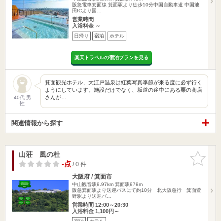
阪急電車箕面線 箕面駅より徒歩10分中国自動車道 中国池
田ICより国…
営業時間
入浴料金 ～
日帰り
宿泊
ホテル
楽天トラベルの宿泊プランを見る
箕面観光ホテル、大江戸温泉は紅葉写真季節が来る度に必ず行く
ようにしています。施設だけでなく、坂道の途中にある栗の商店
さんが…
40代 男
性
関連情報から探す
山荘 風の杜
お気に入
りに追加
-点
/ 0 件
大阪府 / 箕面市
中山観音駅9.97km
箕面駅979m
阪急箕面駅より送迎バスにて約10分 北大阪急行 箕面萱
野駅より送迎バ…
営業時間 12:00～20:30
入浴料金 1,100円～