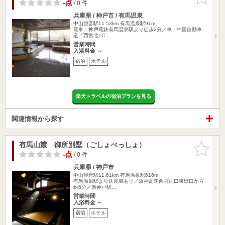
りに追加
-点
/ 0 件
兵庫県 / 神戸市 / 有馬温泉
中山観音駅11.53km
有馬温泉駅91m
電車：神戸電鉄有馬温泉駅より徒歩2分／車：中国自動車
道「西宮北I.C…
営業時間
入浴料金 ～
宿泊
ホテル
楽天トラベルの宿泊プランを見る
関連情報から探す
有馬山叢 御所別墅（ごしょべっしょ）
お気に入
りに追加
-点
/ 0 件
兵庫県 / 神戸市
中山観音駅11.61km
有馬温泉駅616m
有馬温泉駅より送迎車あり／阪神高速西宮山口東出口から
約6分／新神戸駅…
営業時間
入浴料金 ～
宿泊
ホテル