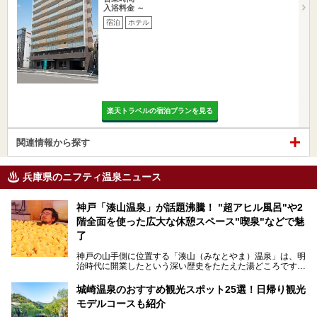
入浴料金 ～
宿泊
ホテル
楽天トラベルの宿泊プランを見る
関連情報から探す
兵庫県のニフティ温泉ニュース
神戸「湊山温泉」が話題沸騰！ "超アヒル風呂"や2
階全面を使った広大な休憩スペース"喫泉"などで魅
了
神戸の山手側に位置する「湊山（みなとやま）温泉」は、明
治時代に開業したという深い歴史をたたえた湯どころです。
そんな長寿の温泉が今、話題となっています。理由は湯船い
っぱいに浮かぶアヒルちゃん。さらに、ゆったりくつろげて
城崎温泉のおすすめ観光スポット25選！日帰り観光
コワーキングも可能な休憩スペースも人気に。斬新な企画や
モデルコースも紹介
設備で人々をアッと驚かせる湊山温泉の魅力をリポートしま
す。