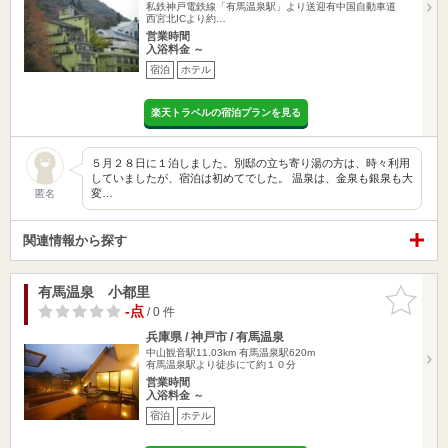
私鉄神戸電鉄線「有馬温泉駅」より送迎有中国自動車道
西宮北ICより約…
営業時間
入浴料金 ～
宿泊
ホテル
楽天トラベルの宿泊プランを見る
５月２８日に１泊しました。別邸の立ち寄り湯の方は、時々利用
していましたが、宿泊は初めてでした。 温泉は、金泉も銀泉も大
変…
匿名
関連情報から探す
有馬温泉 小都里
お気に入
りに追加
-点
/ 0 件
兵庫県 / 神戸市 / 有馬温泉
中山観音駅11.03km
有馬温泉駅620m
有馬温泉駅より徒歩にて約１０分
営業時間
入浴料金 ～
宿泊
ホテル