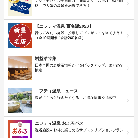
ノジマモバイル会員向け 通常よりもお得な「特別価
格」で人気の温泉を満喫できる！
【ニフティ温泉 百名湯2026】
行ってみたい施設に投票してプレゼントを当てよう！
（全10回開催 / 合計260名様）
岩盤浴特集
日本全国の岩盤浴情報だけをピックアップ。まとめて
検索！
ニフティ温泉ニュース
温泉にもっと行きたくなる！お得な情報を掲載中
ニフティ温泉 おふろパス
温浴施設をお得に楽しめるサブスクリプションプラン