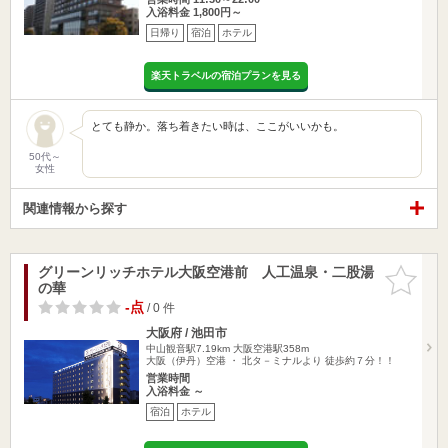
入浴料金 1,800円～
日帰り
宿泊
ホテル
楽天トラベルの宿泊プランを見る
とても静か。落ち着きたい時は、ここがいいかも。
50代～
女性
関連情報から探す
グリーンリッチホテル大阪空港前 人工温泉・二股湯
お気に入
の華
りに追加
-点
/ 0 件
大阪府 / 池田市
中山観音駅7.19km
大阪空港駅358m
大阪（伊丹）空港 ・ 北タ－ミナルより 徒歩約７分！！
営業時間
入浴料金 ～
宿泊
ホテル