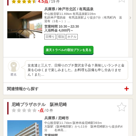
りに追加
4.5点
/ 19 件
兵庫県 / 神戸市北区 / 有馬温泉
中山観音駅11.69km
有馬温泉駅228m
私鉄神戸電鉄線 有馬温泉駅より徒歩7分（有馬町内 送
迎有（1名～））…
営業時間 10:30～22:30
入浴料金 4,000円～
日帰り
宿泊
ホテル
楽天トラベルの宿泊プランを見る
女友達と三人で、日帰りのプチ贅沢女子会？美味しいランチと金
泉を心ゆくまで楽しみました。お料理も設備も申し分ありませ
ん！また…
匿名
関連情報から探す
尼崎プラザホテル 阪神尼崎
お気に入
りに追加
-点
/ 0 件
兵庫県 / 尼崎市
中山観音駅11.74km
阪神本線尼崎駅393m
大阪駅（阪神梅田駅）から11分 阪神尼崎駅から徒歩約4
分 名神高…
営業時間