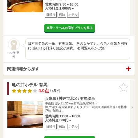
営業時間 9:30～16:00
入浴料金 1,000円～
日帰り
宿泊
ホテル
楽天トラベルの宿泊プランを見る
日本三名泉の一角、有馬温泉。 そのなかでも、金泉と銀泉を同時
に 感じれる日帰り施設が康貴。 有明源泉をかけ流…
30代 男
性
関連情報から探す
亀の井ホテル 有馬
お気に入
りに追加
4.0点
/ 45 件
兵庫県 / 神戸市北区 / 有馬温泉
中山観音駅11.35km
有馬温泉駅662m
神戸電鉄 有馬温泉駅よりタクシー利用3分阪神高速7号北神
戸線 有馬口…
営業時間 11:00～16:00
入浴料金 800円～
日帰り
宿泊
ホテル