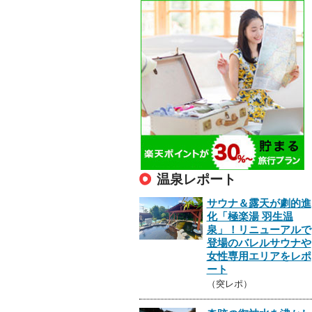
温泉レポート
サウナ＆露天が劇的進
化「極楽湯 羽生温
泉」！リニューアルで
登場のバレルサウナや
女性専用エリアをレポ
ート
（突レポ）