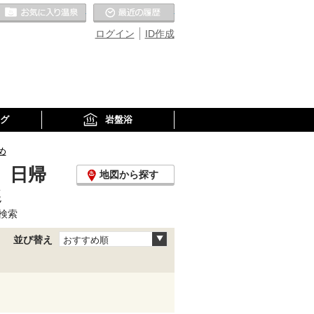
お気に入りの温泉
最近の履歴
ログイン
ID作成
グ
岩盤浴
め
、日帰
地図から探す
選
検索
並び替え
おすすめ順