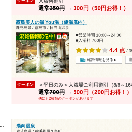
入浴料割引
クーポン
通常
350円
→
300円（50円お得！）
霧島美人の湯 You湯（優湯庵内）
鹿児島県 / 霧島市 / 日当山温泉
■営業時間 10:00～24:00
■入浴料 700円
4.4 点
/ 
施設情報を見る
＜平日のみ＞大浴場ご利用割引（8/8～1
クーポン
通常
700円
→
500円（200円お得！）
他にも2種類のクーポンがあります
湯向温泉
鹿児島県 / 熊毛郡屋久島町