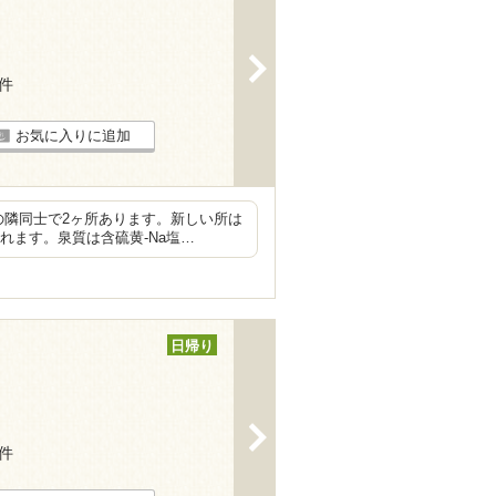
>
2件
お気に入りに追加
の隣同士で2ヶ所あります。新しい所は
入れます。泉質は含硫黄-Na塩…
日帰り
>
1件