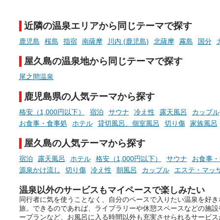
新体験が楽しめる「占いベン
GIFT500円分をプレゼント
チ」を展開中♨
たします。
近隣の温泉エリアから同じテーマで探す
手相やタロットなど気軽に楽し
める占いで、“ととのう”おふろ
鹿児島
桜島
指宿
南薩摩
川内 (鹿児島)
北薩摩
霧島
国分
時間を、もっと特別に。
屋久島の温泉地から同じテーマで探す
尾之間温泉
鹿児島県の人気テーマから探す
格安（1,000円以下）
宿泊
サウナ
冷え性
露天風呂
カップル
お食事・食事処
ホテル
貸切風呂、個室風呂
切り傷
家族風呂
屋久島の人気テーマから探す
宿泊
露天風呂
ホテル
格安（1,000円以下）
サウナ
お食事・
源泉かけ流し
切り傷
冷え性
朝風呂
カップル
エステ・マッ
温泉以外のサービスもマイペースで楽しみたい
同行者に気を使うことなく、自分のペースで入りたい温泉を好き
旅。できるのであれば、ライブラリーや休憩スペースなどの施設
ープランなど、お風呂に入る時間以外も充実させられるサービス