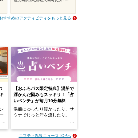
おすすめのアクティビティをもっと見る
の
【おふろパス限定特典】湯船で
キ
浮かんだ悩みもスッキリ！「占
いベンチ」が毎月10分無料
ン
湯船にゆったり浸かったり、サ
ロー
ウナでじっと汗を流したり。
る
名
e-
ニフティ温泉ニュースTOPへ