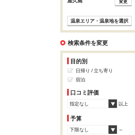
屋久島
変更
温泉エリア・温泉地を選択
検索条件を変更
目的別
日帰り / 立ち寄り
宿泊
口コミ評価
指定なし
以上
予算
下限なし
～