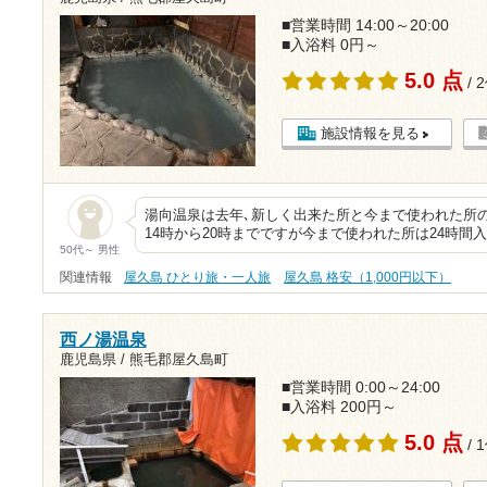
■営業時間 14:00～20:00
■入浴料 0円～
5.0 点
/ 
施設情報を見る
湯向温泉は去年､新しく出来た所と今まで使われた所
14時から20時までですが今まで使われた所は24時間
50代～ 男性
関連情報
屋久島 ひとり旅・一人旅
屋久島 格安（1,000円以下）
西ノ湯温泉
鹿児島県 / 熊毛郡屋久島町
■営業時間 0:00～24:00
■入浴料 200円～
5.0 点
/ 