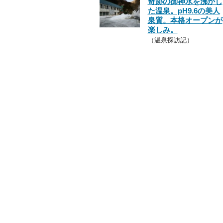
奇跡の御神水を沸かし
た温泉。pH9.6の美人
泉質。本格オープンが
楽しみ。
（温泉探訪記）