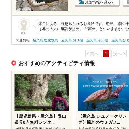
施設情報を見る
海岸にある、野趣あふれるお風呂です。絶景。 潮の
は地元の人に確認が必要。 半露天、といいますか、
匿名
関連情報
屋久島 塩化物泉
屋久島 切り傷
屋久島 冷え性
屋久島 ひ
前へ
1
次へ
おすすめのアクティビティ情報
【鹿児島県・屋久島】登山
【屋久島 シュノーケリン
道具6点無料レンタ...
グ】憧れのウミガメ...
鹿児島県熊毛郡屋久島町安房115
鹿児島県熊毛郡屋久島町宮之浦2