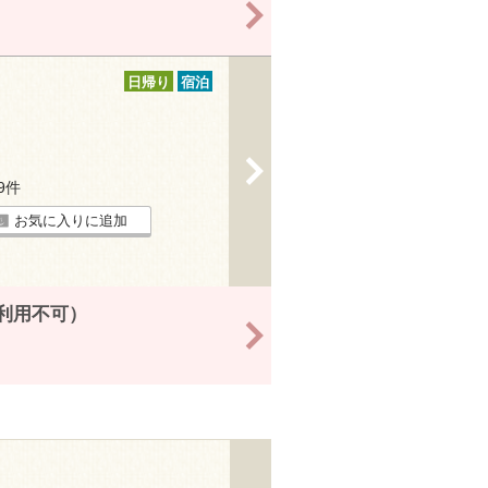
>
日帰り
宿泊
>
39件
お気に入りに追加
6利用不可）
>