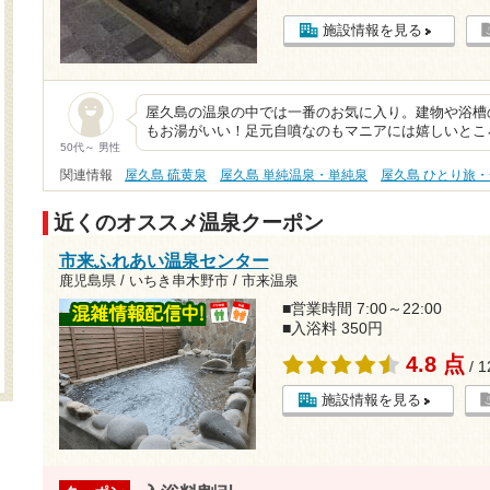
施設情報を見る
屋久島の温泉の中では一番のお気に入り。建物や浴槽
もお湯がいい！足元自噴なのもマニアには嬉しいとこ
50代～ 男性
関連情報
屋久島 硫黄泉
屋久島 単純温泉・単純泉
屋久島 ひとり旅
近くのオススメ温泉クーポン
市来ふれあい温泉センター
鹿児島県 / いちき串木野市 / 市来温泉
■営業時間 7:00～22:00
■入浴料 350円
4.8 点
/ 
施設情報を見る