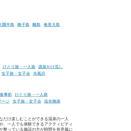
い
そんな「一人でぼんやり過ごす
時間」、ふだん後回しにしてい
た「これからのこと」や「ちょ
っとした悩み」が、頭に浮かん
でくることはありませんか？
大隅半島
種子島
離島
奄美大島
お風呂でリラックスしているか
らこそ向き合える、大切な自分
の本音。
ひとり旅・一人旅
源泉かけ流し
そんな心のつぶやきを、湯あが
りの温まった心のまま相談でき
女子旅・女子会
水風呂
たら素敵ですよね。
食事処
ひとり旅・一人旅
ニフティ温泉の「占いベンチ」
サージ
女子旅・女子会
塩化物泉
は、そんなあなたの心のつぶや
きをプロの占い師に相談するこ
とができるサービスです。
なだけ楽しむことができる温泉の一人
や、一人でも体験できるアクティビティ
が整っている施設の方が時間を有意義に