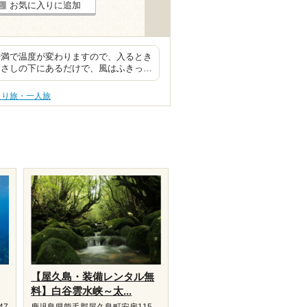
お気に入りに追加
干満で温度が変わりますので、入るとき
ひさしの下にあるだけで、風はふきっ…
とり旅・一人旅
【屋久島・装備レンタル無
料】白谷雲水峡～太...
47
鹿児島県熊毛郡屋久島町安房115