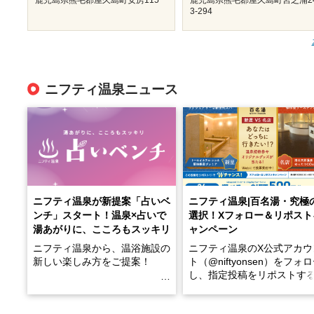
3-294
ニフティ温泉ニュース
ニフティ温泉が新提案「占いベ
ニフティ温泉|百名湯・究極
ンチ」スタート！温泉×占いで
選択！Xフォロー＆リポスト
湯あがりに、こころもスッキリ
ャンペーン
ニフティ温泉から、温浴施設の
ニフティ温泉のX公式アカウ
新しい楽しみ方をご提案！
ト（@niftyonsen）をフォ
し、指定投稿をリポストす
温泉で体を癒したあとに、占い
と、抽選で各回26（ふろ）
でこころもスッキリ──そんな
様（合計260名様）に選べる