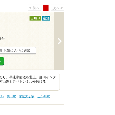
前へ
1
次へ
日帰り
宿泊
27件
>
お気に入りに追加
る
わり、早速常磐道を北上、那珂インタ
ぎ山道を走りトンネルを抜ける
プル
袋田駅
常陸大子駅
上小川駅