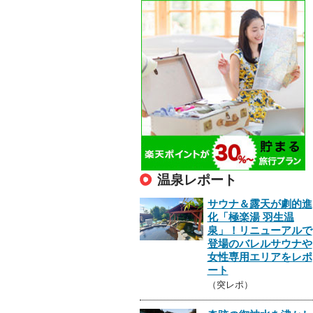
温泉レポート
サウナ＆露天が劇的進
化「極楽湯 羽生温
泉」！リニューアルで
登場のバレルサウナや
女性専用エリアをレポ
ート
（突レポ）