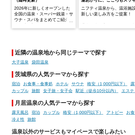
（随時更新）
湯あがりに、こころもスッ
2026年に新しくオープンした
ニフティ温泉から、温浴施
全国の温泉・スーパー銭湯・サ
新しい楽しみ方をご提案！
ウナ・スパをまとめてご紹介！
※随時更新しています
温泉で体を癒したあとに、
でこころもスッキリ──そん
天然温泉や露天風呂、注目のサ
新体験が楽しめる「占いベ
ウナなど、こだわりの魅力がつ
チ」を展開中♨
まったスポットが続々登場して
近隣の温泉地から同じテーマで探す
います。
手相やタロットなど気軽に
現地取材記事もあわせて紹介し
める占いで、“ととのう”お
大子温泉
袋田温泉
ていますので、気になる施設は
時間を、もっと特別に。
ぜひチェックして次のおでかけ
茨城県の人気テーマから探す
先の参考にしてみてください
ね。
宿泊
お食事・食事処
ホテル
サウナ
格安（1,000円以下）
露
カップル
旅館
女子旅・女子会
駅近（徒歩10分以内）
エステ
月居温泉の人気テーマから探す
露天風呂
宿泊
カップル
格安（1,000円以下）
アトピー
お食
冷え性
旅館
温泉以外のサービスもマイペースで楽しみたい