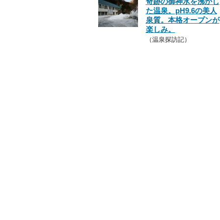
奇跡の御神水を沸かし
た温泉。pH9.6の美人
泉質。本格オープンが
楽しみ。
（温泉探訪記）