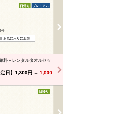
日帰り
プレミアム
>
59件
お気に入りに追加
入館料＋レンタルタオルセッ
>
特定日】
1,300円
→
1,000
日帰り
>