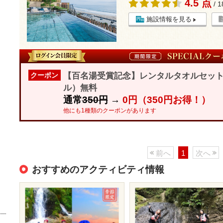
4.5 点
/ 
施設情報を見る
【百名湯受賞記念】レンタルタオルセッ
クーポン
ル）無料
通常
350円
→
0円（350円お得！）
他にも1種類のクーポンがあります
前へ
1
次へ
おすすめのアクティビティ情報