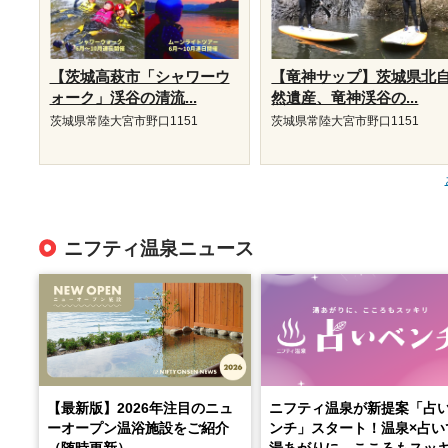
【茨城高萩市「シャワーウ
【竜神サップ】茨城県北
ォーク」渓谷の清流...
然遺産、竜神渓谷の...
茨城県常陸大宮市野口1151
茨城県常陸大宮市野口1151
ニフティ温泉ニュース
【最新版】2026年注目のニュ
ニフティ温泉が新提案「占
ーオープン温浴施設をご紹介
ンチ」スタート！温泉×占い