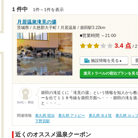
1 件中
1件～1件を表示
月居温泉滝見の湯
茨城県 / 久慈郡大子町 / 月居温泉 /
袋田駅3.22km
■営業時間 ～21:00
3.4 点
/ 
施設情報を見る
楽天トラベルの宿泊プランを見
袋田の滝近くに「滝見の湯」という情報を知人から教
ーを出て１１８号線を袋田方面へ・・・袋田の滝を過
50代～ 男性
と・・・…
関連情報
奥久慈 宿泊
奥久慈 アトピー
奥久慈 冷え性
奥久慈 カッ
下野宮駅
近くのオススメ温泉クーポン