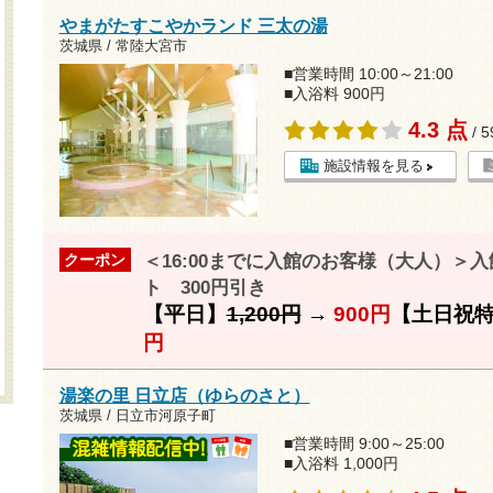
やまがたすこやかランド 三太の湯
茨城県 / 常陸大宮市
■営業時間 10:00～21:00
■入浴料 900円
4.3 点
/ 
施設情報を見る
＜16:00までに入館のお客様（大人）＞
クーポン
ト 300円引き
【平日】
1,200円
→
900円
【土日祝
円
湯楽の里 日立店（ゆらのさと）
茨城県 / 日立市河原子町
■営業時間 9:00～25:00
■入浴料 1,000円