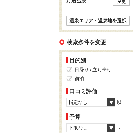
月居温泉
変更
温泉エリア・温泉地を選択
検索条件を変更
目的別
日帰り / 立ち寄り
宿泊
口コミ評価
指定なし
以上
予算
下限なし
～