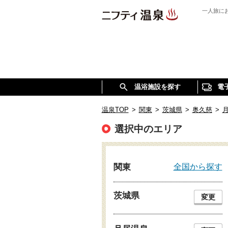
一人旅に
温浴施設を探す
電
温泉TOP
>
関東
>
茨城県
>
奥久慈
>
選択中のエリア
全国から探す
関東
茨城県
変更