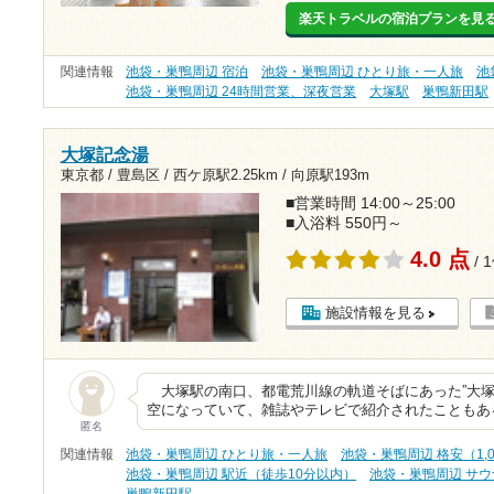
楽天トラベルの宿泊プランを見
関連情報
池袋・巣鴨周辺 宿泊
池袋・巣鴨周辺 ひとり旅・一人旅
池
池袋・巣鴨周辺 24時間営業、深夜営業
大塚駅
巣鴨新田駅
大塚記念湯
東京都 / 豊島区 /
西ケ原駅2.25km
/
向原駅193m
■営業時間 14:00～25:00
■入浴料 550円～
4.0 点
/ 
施設情報を見る
大塚駅の南口、都電荒川線の軌道そばにあった”大塚
空になっていて、雑誌やテレビで紹介されたこともあ
匿名
関連情報
池袋・巣鴨周辺 ひとり旅・一人旅
池袋・巣鴨周辺 格安（1,
池袋・巣鴨周辺 駅近（徒歩10分以内）
池袋・巣鴨周辺 サウ