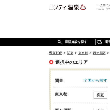
一人旅に
スパ、 
温浴施設を探す
電
温泉TOP
>
関東
>
東京都
>
西ケ原駅
>
選択中のエリア
全国から探す
関東
東京都
変更