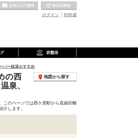
お気に入りの温泉
最近の履歴
ログイン
ID作成
グ
岩盤浴
ーパー銭湯おすすめ
めの西
地図から探す
り温泉、
。このページでは西ケ原駅から直線距離
紹介します。