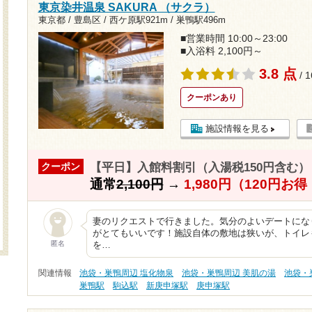
東京染井温泉 SAKURA （サクラ）
東京都 / 豊島区 /
西ケ原駅921m
/
巣鴨駅496m
■営業時間 10:00～23:00
■入浴料 2,100円～
3.8 点
/ 
クーポンあり
施設情報を見る
【平日】入館料割引（入湯税150円含む）
クーポン
通常
2,100円
→
1,980円（120円お
妻のリクエストで行きました。気分のよいデートになり
がとてもいいです！施設自体の敷地は狭いが、トイレ
匿名
を…
関連情報
池袋・巣鴨周辺 塩化物泉
池袋・巣鴨周辺 美肌の湯
池袋・
巣鴨駅
駒込駅
新庚申塚駅
庚申塚駅