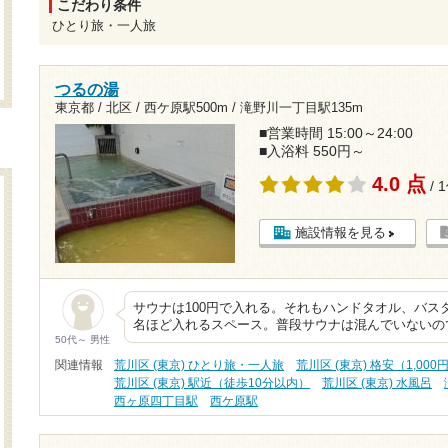
こだわり条件
ひとり旅・一人旅
つるの湯
東京都 / 北区 /
西ケ原駅500m
/
滝野川一丁目駅135m
■営業時間 15:00～24:00
■入浴料 550円～
4.0 点
/ 
施設情報を見る
サウナは100円で入れる。それもハンドタオル、バス
名ほど入れるスペース。普段サウナは混んでいないの
50代～ 男性
関連情報
荒川区 (東京) ひとり旅・一人旅
荒川区 (東京) 格安（1,00
荒川区 (東京) 駅近（徒歩10分以内）
荒川区 (東京) 水風呂
西ヶ原四丁目駅
西ケ原駅