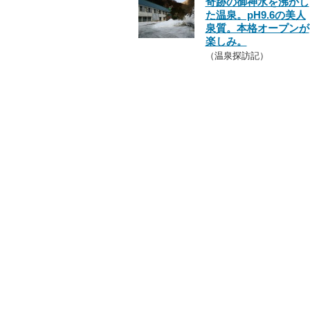
奇跡の御神水を沸かし
た温泉。pH9.6の美人
泉質。本格オープンが
楽しみ。
（温泉探訪記）