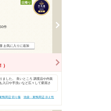
日帰り
>
160件
お気に入りに追加
>
得！）
ました。 良いところ 調度品や内装
も入口や手洗いなど広々して窮屈さ
巣鴨周辺 切り傷
池袋・巣鴨周辺 冷え性