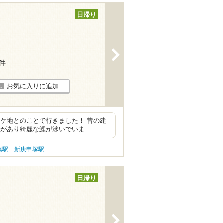
日帰り
>
2件
お気に入りに追加
ケ地とのことで行きました！ 昔の建
池があり綺麗な鯉が泳いでいま…
橋駅
新庚申塚駅
日帰り
>