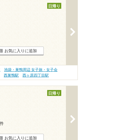
日帰り
>
お気に入りに追加
旅
池袋・巣鴨周辺 女子旅・女子会
駅
西巣鴨駅
西ヶ原四丁目駅
日帰り
>
4件
お気に入りに追加