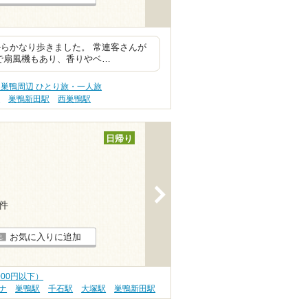
らかなり歩きました。 常連客さんが
で扇風機もあり、香りやベ…
巣鴨周辺 ひとり旅・一人旅
駅
巣鴨新田駅
西巣鴨駅
日帰り
>
1件
お気に入りに追加
000円以下）
ナ
巣鴨駅
千石駅
大塚駅
巣鴨新田駅