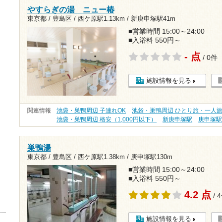
やすらぎの湯 ニュー椿
東京都 / 豊島区 /
西ケ原駅1.13km
/
新庚申塚駅41m
■営業時間 15:00～24:00
■入浴料 550円～
- 点
/ 0件
施設情報を見る
関連情報
池袋・巣鴨周辺 子連れOK
池袋・巣鴨周辺 ひとり旅・一人
池袋・巣鴨周辺 格安（1,000円以下）
新庚申塚駅
庚申塚
巣鴨湯
東京都 / 豊島区 /
西ケ原駅1.38km
/
庚申塚駅130m
■営業時間 15:00～24:00
■入浴料 550円～
4.2 点
/ 
施設情報を見る