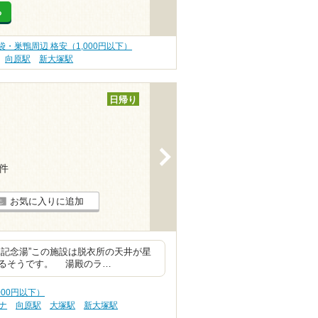
る
袋・巣鴨周辺 格安（1,000円以下）
向原駅
新大塚駅
日帰り
>
1件
お気に入りに追加
記念湯”この施設は脱衣所の天井が星
るそうです。 湯殿のラ…
000円以下）
ナ
向原駅
大塚駅
新大塚駅