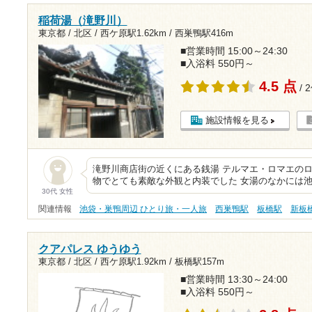
稲荷湯（滝野川）
東京都 / 北区 /
西ケ原駅1.62km
/
西巣鴨駅416m
■営業時間 15:00～24:30
■入浴料 550円～
4.5 点
/ 
施設情報を見る
滝野川商店街の近くにある銭湯 テルマエ・ロマエのロ
物でとても素敵な外観と内装でした 女湯のなかには
30代 女性
関連情報
池袋・巣鴨周辺 ひとり旅・一人旅
西巣鴨駅
板橋駅
新板
クアパレス ゆうゆう
東京都 / 北区 /
西ケ原駅1.92km
/
板橋駅157m
■営業時間 13:30～24:00
■入浴料 550円～