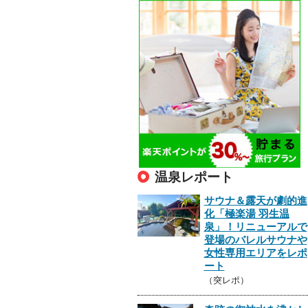
温泉レポート
サウナ＆露天が劇的進
化「極楽湯 羽生温
泉」！リニューアルで
登場のバレルサウナや
女性専用エリアをレポ
ート
（突レポ）