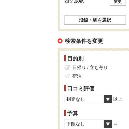
西ケ原駅
変更
沿線・駅を選択
検索条件を変更
目的別
日帰り / 立ち寄り
宿泊
口コミ評価
指定なし
以上
予算
下限なし
～