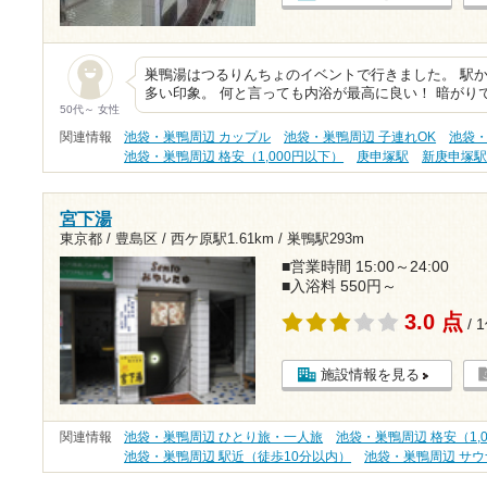
巣鴨湯はつるりんちょのイベントで行きました。 駅か
多い印象。 何と言っても内浴が最高に良い！ 暗がり
50代～ 女性
関連情報
池袋・巣鴨周辺 カップル
池袋・巣鴨周辺 子連れOK
池袋・
池袋・巣鴨周辺 格安（1,000円以下）
庚申塚駅
新庚申塚
宮下湯
東京都 / 豊島区 /
西ケ原駅1.61km
/
巣鴨駅293m
■営業時間 15:00～24:00
■入浴料 550円～
3.0 点
/ 
施設情報を見る
関連情報
池袋・巣鴨周辺 ひとり旅・一人旅
池袋・巣鴨周辺 格安（1,
池袋・巣鴨周辺 駅近（徒歩10分以内）
池袋・巣鴨周辺 サウ