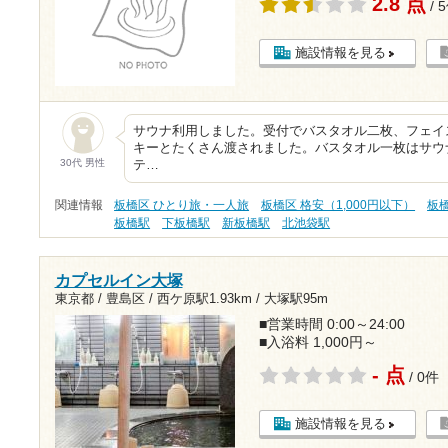
2.8 点
/ 
施設情報を見る
サウナ利用しました。受付でバスタオル二枚、フェイ
キーとたくさん渡されました。バスタオル一枚はサウ
30代 男性
テ…
関連情報
板橋区 ひとり旅・一人旅
板橋区 格安（1,000円以下）
板
板橋駅
下板橋駅
新板橋駅
北池袋駅
カプセルイン大塚
東京都 / 豊島区 /
西ケ原駅1.93km
/
大塚駅95m
■営業時間 0:00～24:00
■入浴料 1,000円～
- 点
/ 0件
施設情報を見る