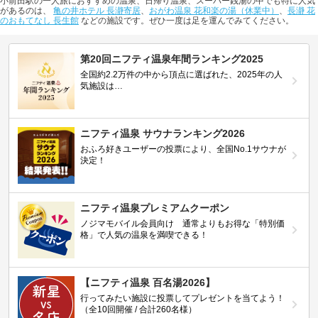
小前田駅の一人旅におすすめの温泉、日帰り温泉、スーパー銭湯の中でも特に人気
があるのは、
亀の井ホテル 長瀞寄居
、
おがわ温泉 花和楽の湯（休業中）
、
長瀞 花
のおもてなし 長生館
などの施設です。ぜひ一度は足を運んでみてください。
第20回ニフティ温泉年間ランキング2025
全国約2.2万件の中から頂点に選ばれた、2025年の人
気施設は…
ニフティ温泉 サウナランキング2026
おふろ好きユーザーの投票により、全国No.1サウナが
決定！
ニフティ温泉プレミアムクーポン
ノジマモバイル会員向け 通常よりもお得な「特別価
格」で人気の温泉を満喫できる！
【ニフティ温泉 百名湯2026】
行ってみたい施設に投票してプレゼントを当てよう！
（全10回開催 / 合計260名様）