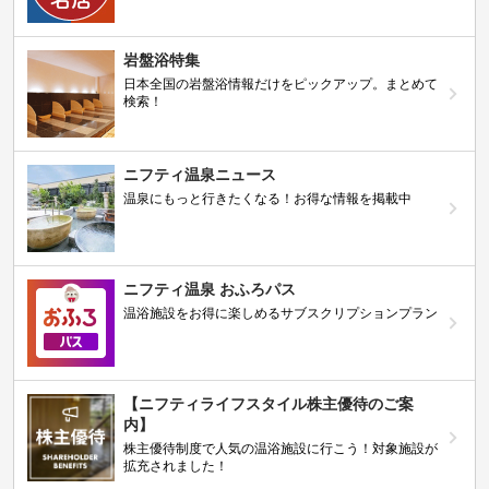
岩盤浴特集
日本全国の岩盤浴情報だけをピックアップ。まとめて
検索！
ニフティ温泉ニュース
温泉にもっと行きたくなる！お得な情報を掲載中
ニフティ温泉 おふろパス
温浴施設をお得に楽しめるサブスクリプションプラン
【ニフティライフスタイル株主優待のご案
内】
株主優待制度で人気の温浴施設に行こう！対象施設が
拡充されました！