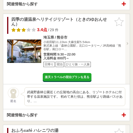
関連情報から探す
四季の湯温泉ヘリテイジリゾート（ときのゆおんせ
お気に入
ん）
りに追加
3.4点
/ 29 件
埼玉県 / 熊谷市
小前田駅11.22km
大麻生駅5.54km
東武東上線「森林公園駅」北口ロータリー／JR高崎線「熊
谷駅」南口ロー…
営業時間 9:30～22:00
入浴料金 800円～
日帰り
宿泊
ひとり旅・一人旅
楽天トラベルの宿泊プランを見る
武蔵野森林公園近くの丘陵地の高台にある、リゾートホテルに付
帯する温泉施設です。 初めて来た頃は、熊谷駅より路線バスがあ
り、…
匿名
関連情報から探す
おふろcafé ハレニワの湯
お気に入