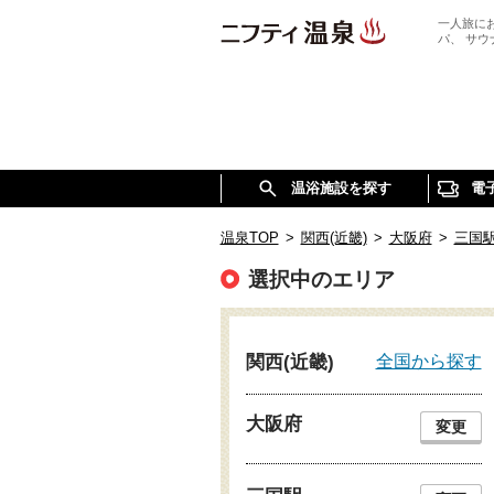
一人旅に
パ、 サ
温浴施設を探す
電
温泉TOP
>
関西(近畿)
>
大阪府
>
三国
選択中のエリア
全国から探す
関西(近畿)
大阪府
変更