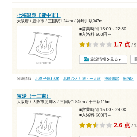
七福温泉【豊中市】
大阪府 / 豊中市 /
三国駅1.24km
/
神崎川駅947m
■営業時間 15:00～22:30
■入浴料 600円～
1.7 点
/ 
施設情報を見る
関連情報
北摂 子連れOK
北摂 ひとり旅・一人旅
神崎川駅
庄内駅
宝湯（十三東）
大阪府 / 大阪市淀川区 /
三国駅1.84km
/
十三駅115m
■営業時間 15:00～24:00
■入浴料 600円～
2.6 点
/ 