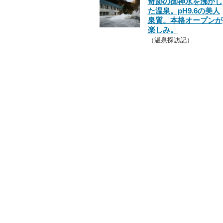
奇跡の御神水を沸かし
た温泉。pH9.6の美人
泉質。本格オープンが
楽しみ。
（温泉探訪記）