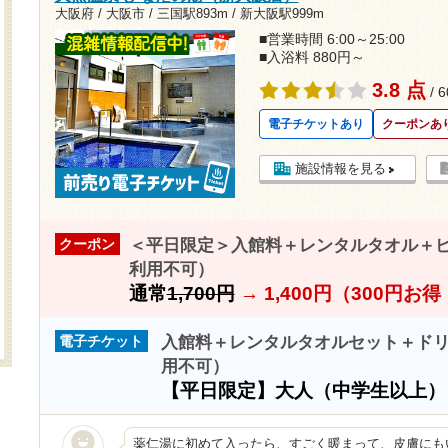
大阪府 / 大阪市 /
三国駅893m
/
新大阪駅999m
■営業時間 6:00～25:00
■入浴料 880円～
3.8 点
/ 
電子チケットあり
クーポンあ
施設情報を見る
＜平日限定＞入館料＋レンタルタオル＋ビール
クーポン
利用不可）
通常
1,700円
→
1,400円（300円お
入館料＋レンタルタオルセット＋ドリンク
電子チケット
用不可）
【平日限定】大人（中学生以上
薬仁湯に初めて入ったら、すごく暖まって、皮膚にも