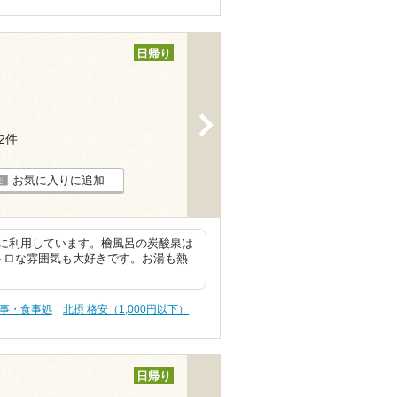
日帰り
>
72件
お気に入りに追加
に利用しています。檜風呂の炭酸泉は
トロな雰囲気も大好きです。お湯も熱
食事・食事処
北摂 格安（1,000円以下）
日帰り