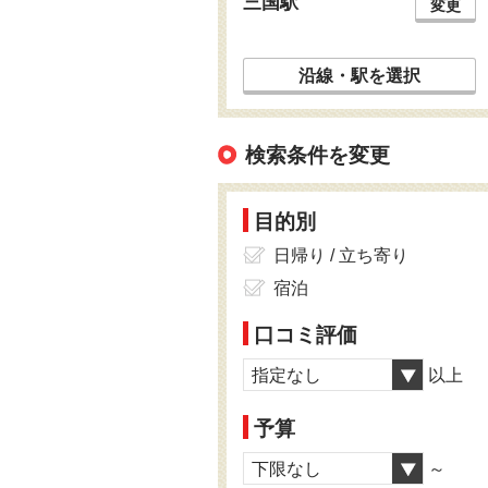
三国駅
変更
沿線・駅を選択
検索条件を変更
目的別
日帰り / 立ち寄り
宿泊
口コミ評価
指定なし
以上
予算
下限なし
～