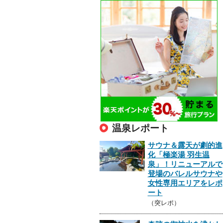
温泉レポート
サウナ＆露天が劇的進
化「極楽湯 羽生温
泉」！リニューアルで
登場のバレルサウナや
女性専用エリアをレポ
ート
（突レポ）