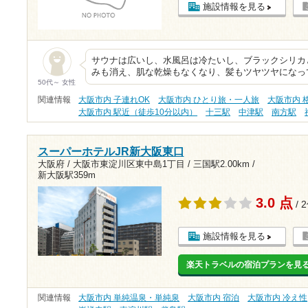
施設情報を見る
サウナは広いし、水風呂は冷たいし、ブラックシリカ
みも消え、肌な乾燥もなくなり、髪もツヤツヤになっ
50代～ 女性
関連情報
大阪市内 子連れOK
大阪市内 ひとり旅・一人旅
大阪市内 格
大阪市内 駅近（徒歩10分以内）
十三駅
中津駅
南方駅
スーパーホテルJR新大阪東口
大阪府 / 大阪市東淀川区東中島1丁目 /
三国駅2.00km
/
新大阪駅359m
3.0 点
/ 
施設情報を見る
楽天トラベルの宿泊プランを見
関連情報
大阪市内 単純温泉・単純泉
大阪市内 宿泊
大阪市内 冷え性