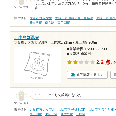
うと思います。店員の方が、いつも一生懸命掃除をし
50代～ 女性
す…
関連情報
大阪市内 炭酸泉
大阪市内 単純温泉・単純泉
大阪市内 美
新大阪駅
南方駅
東三国駅
北中島新温泉
大阪府 / 大阪市淀川区 /
三国駅1.21km
/
東三国駅260m
■営業時間 15:00～23:00
■入浴料 600円～
2.2 点
/ 
施設情報を見る
リニューアルして綺麗になった
50代～ 男性
関連情報
大阪市内 カップル
大阪市内 子連れOK
大阪市内 ひとり旅
東三国駅
東淀川駅
新大阪駅
三国駅