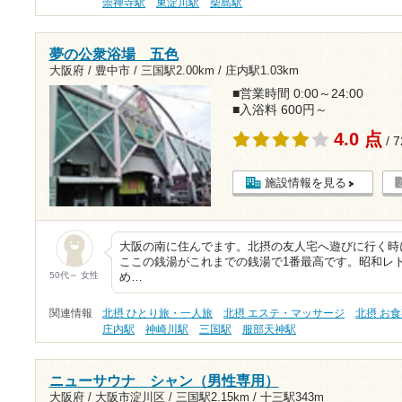
崇禅寺駅
東淀川駅
柴島駅
夢の公衆浴場 五色
大阪府 / 豊中市 /
三国駅2.00km
/
庄内駅1.03km
■営業時間 0:00～24:00
■入浴料 600円～
4.0 点
/ 
施設情報を見る
大阪の南に住んでます。北摂の友人宅へ遊びに行く時
ここの銭湯がこれまでの銭湯で1番最高です。昭和レ
50代～ 女性
め…
関連情報
北摂 ひとり旅・一人旅
北摂 エステ・マッサージ
北摂 お
庄内駅
神崎川駅
三国駅
服部天神駅
ニューサウナ シャン（男性専用）
大阪府 / 大阪市淀川区 /
三国駅2.15km
/
十三駅343m