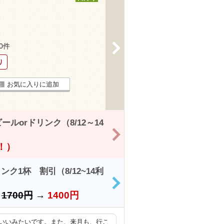
>
60件
り
お気に入りに追加
orドリンク（8/12～14
>
得！）
1杯 割引（8/12~14利
>
）
1700円
→
1400円
いいみたいです。また、来月も、行こ