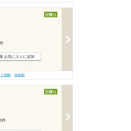
日帰り
>
9件
お気に入りに追加
三国駅
加島駅
日帰り
>
13件