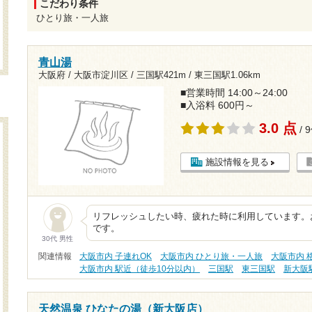
こだわり条件
ひとり旅・一人旅
青山湯
大阪府 / 大阪市淀川区 /
三国駅421m
/
東三国駅1.06km
■営業時間 14:00～24:00
■入浴料 600円～
3.0 点
/ 
施設情報を見る
リフレッシュしたい時、疲れた時に利用しています。
です。
30代 男性
関連情報
大阪市内 子連れOK
大阪市内 ひとり旅・一人旅
大阪市内 格
大阪市内 駅近（徒歩10分以内）
三国駅
東三国駅
新大阪
天然温泉 ひなたの湯（新大阪店）