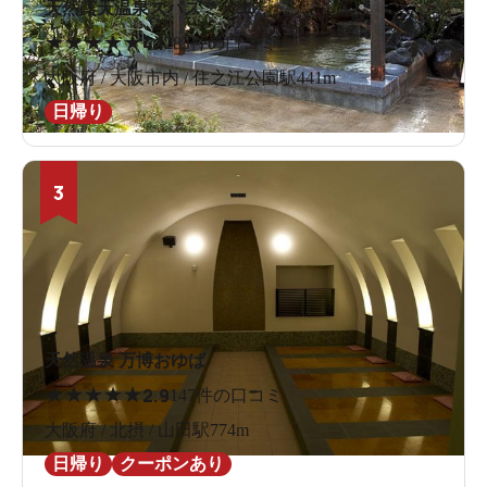
天然露天温泉スパスミノエ
★
★
★
★
★
4.1
283件の口コミ
大阪府 / 大阪市内 / 住之江公園駅441m
日帰り
3
天然温泉 万博おゆば
★
★
★
★
★
2.9
147件の口コミ
大阪府 / 北摂 / 山田駅774m
日帰り
クーポンあり