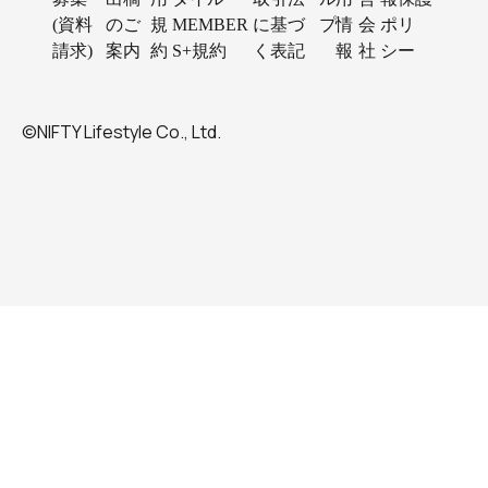
(資料
のご
規
MEMBER
に基づ
プ
情
会
ポリ
請求)
案内
約
S+規約
く表記
報
社
シー
©NIFTY Lifestyle Co., Ltd.