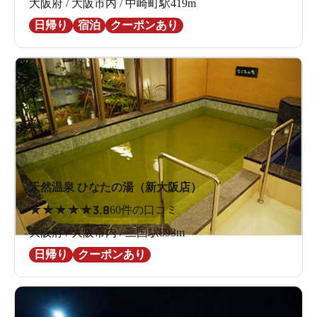
大阪府 / 大阪市内 / 中崎町駅419m
日帰り
宿泊
クーポンあり
天然温泉 ひなたの湯（新大阪店）
★
★
★
★
★
3.8
60件の口コミ
大阪府 / 大阪市内 / 三国駅893m
日帰り
クーポンあり