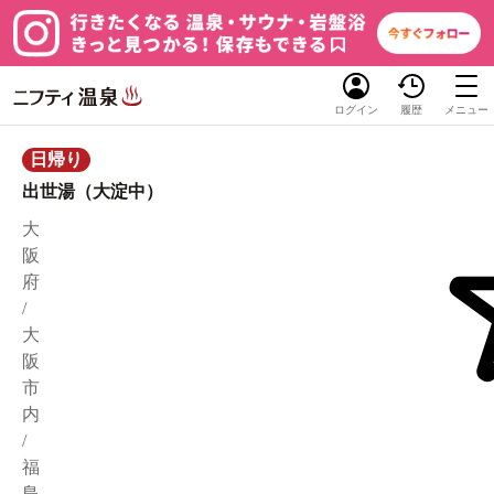
ログイン
履歴
メニュー
日帰り
出世湯（大淀中）
大
阪
府
/
大
阪
市
内
/
福
島