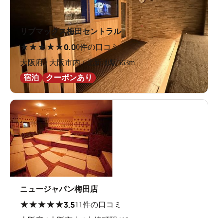
リブマックス梅田セントラル
★
★
★
★
★
0.0
0件の口コミ
大阪府 / 大阪市内 / 北新地駅563m
宿泊
クーポンあり
ニュージャパン梅田店
★
★
★
★
★
3.5
11件の口コミ