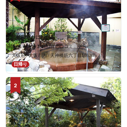
天然温泉 なにわの湯
★
★
★
★
★
3.3
112件の口コミ
大阪府 / 大阪市内 / 天神橋筋六丁目駅626m
日帰り
2