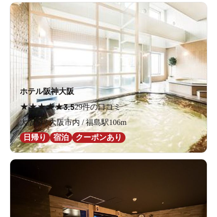
ホテル阪神大阪
★
★
★
★
★
3.5
29件の口コミ
大阪府 / 大阪市内 / 福島駅106m
日帰り
宿泊
クーポンあり