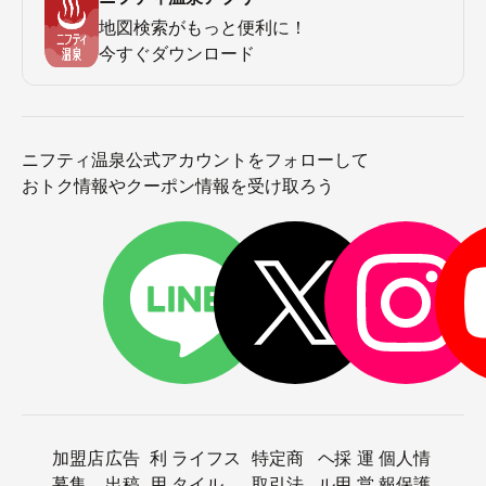
地図検索がもっと便利に！
今すぐダウンロード
ニフティ温泉公式アカウントをフォローして
おトク情報やクーポン情報を受け取ろう
加盟店
広告
利
ライフス
特定商
ヘ
採
運
個人情
募集
出稿
用
タイル
取引法
ル
用
営
報保護