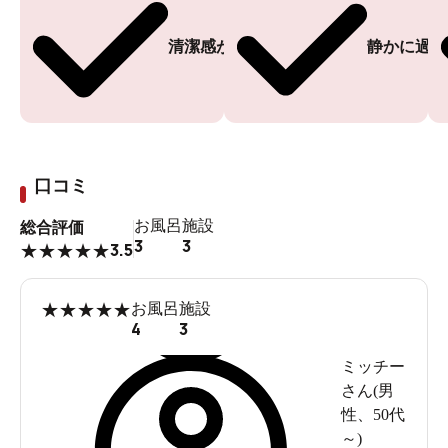
清潔感がある
静かに過ご
口コミ
お風呂
施設
総合評価
3
3
3.5
★
★
★
★
★
★
★
★
★
★
お風呂
施設
4
3
ミッチー
さん(
男
性
、
50代
～
)