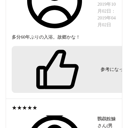
2019年10
月02日
：
2019年04
月02日
多分60年ぶりの入浴。故郷かな！
参考になった
★
★
★
★
★
鸚鵡鮟鱇
さん(
男