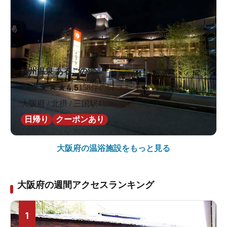
神州温泉 あるごの湯
★
★
★
★
★
4.5
158件の口コミ
大阪府 / 北摂 / 三国駅419m
日帰り
クーポンあり
大阪府の
温浴施設をもっと見る
大阪府の週間アクセスランキング
1