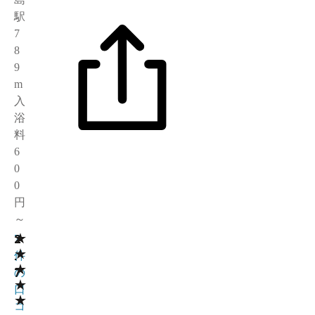
駅
7
8
9
m
入
浴
料
6
0
0
円
～
★
2
7
★
.
件
★
7
の
★
口
★
コ