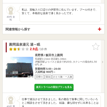
私は、箕輪入り口辺りの伊那市に住んでいます。プール付きで、
安くて、本格的な温泉で凄く良かったです。
40代 女
性
関連情報から探す
殿岡温泉湯元 湯～眠
お気に入
りに追加
2.9点
/ 10 件
長野県 / 飯田市上殿岡
毛賀駅3.21km
切石駅1.33km
JR飯田駅よりバスと徒歩で約20分､タクシーの場合約1,50
0円､伊…
営業時間 5:00～24:00
入浴料金 900円～
日帰り
宿泊
ひとり旅・一人旅
楽天トラベルの宿泊プランを見る
仕事で連泊させて頂きました。私の都合で食事に関していろいろ
とご相談をさせて頂きました。 結論、嫌な顔せずに出来ることは
き…
40代 男