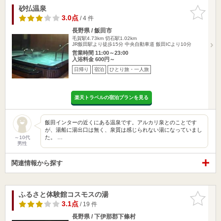
砂払温泉
お気に入
りに追加
3.0点
/ 4 件
長野県 / 飯田市
毛賀駅4.73km
切石駅1.02km
JR飯田駅より徒歩15分 中央自動車道 飯田ICより10分
営業時間 11:00～23:00
入浴料金 600円～
日帰り
宿泊
ひとり旅・一人旅
楽天トラベルの宿泊プランを見る
飯田インターの近くにある温泉です。アルカリ泉とのことです
が、湯船に湯出口は無く、泉質は感じられない湯になっていまし
た。 …
～10代
男性
関連情報から探す
ふるさと体験館コスモスの湯
お気に入
りに追加
3.1点
/ 19 件
長野県 / 下伊那郡下條村