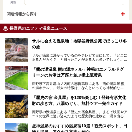
男性
関連情報から探す
長野県のニフティ温泉ニュース
サルに会える温泉地！地獄谷野猿公苑でほっこり冬
の旅
サルが温泉に浸かっているのをテレビで目にして、「どこに
あるんだろう？」と思ったことがある人も多いでしょう。
この微笑ましい光景は、長野県にある「地獄谷野猿公苑」で
「熊の湯温泉 熊の湯ホテル」神秘のエメラルドグ
見られるもので、野生のサルが雪景色の中で温泉に浸かる姿
リーンのお湯は万座と並ぶ極上硫黄泉
を間近で観察できます。
長野県下高井郡山ノ内町の志賀高原にある「熊の湯温泉 熊
本記事では、地獄谷野猿公苑の魅力や見どころ、サルと温泉
の湯ホテル」。最大の特徴は、なんといっても神秘的なエメ
との関係性、地獄谷周辺の観光スポットについて紹介しま
ラルドグリーンのお湯。この美しいお湯に魅了され、何度も
す。サルを観察した後にほっこりと浸かれる温泉も紹介する
リピートするファンも多い温泉です。冬はスキーと一緒に楽
ので、野生のサルを観察する貴重な自然体験と温泉をあわせ
「歴史の宿 金具屋」を120%楽しむ！登録有形文化
しみたい極上の温泉を紹介します。
て楽しみたい人は、ぜひ参考にしてください。
財の歩き方、八湯めぐり、無料ツアー完全ガイド
長野県の渋温泉にある「歴史の宿金具屋」。まるで映画やア
ニメの世界に迷い込んだような歴史的な建物と、湧き出る温
泉の恵みが魅力のお宿です。せっかく泊まるなら、その魅力
を隅々まで楽しみたいですよね。この記事では、金具屋での
昼神温泉のおすすめ温泉宿10選！観光スポット、日
滞在を最高の思い出にするための「楽しみ方」を徹底的にご
帰り温泉、アクセス方法も紹介