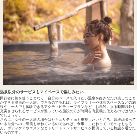
温泉以外のサービスもマイペースで楽しみたい
同行者に気を使うことなく、自分のペースで入りたい温泉を好きなだけ楽しむこと
ができる温泉の一人旅。できるのであれば、ライブラリーや休憩スペースなどの施
設や、一人でも体験できるアクティビティープランなど、お風呂に入る時間以外も
充実させられるサービスが整っている施設の方が時間を有意義に使えるのではない
でしょうか。
さらに、女性の一人旅の場合はセキュリティ面も重視したいところ。普段頑張って
いる自分へのご褒美も兼ねているのであれば、食事にこだわっているのはもちろ
ん、ボディケアやエステなどトリートメントサービスを提供している施設を選びた
いものです。