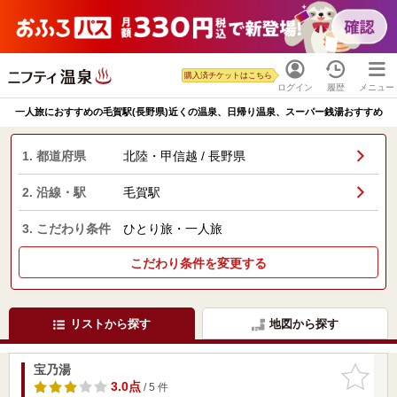
購入済チケットはこちら
ログイン
履歴
メニュー
一人旅におすすめの毛賀駅(長野県)近くの温泉、日帰り温泉、スーパー銭湯おすすめ
1. 都道府県
北陸・甲信越 / 長野県
2. 沿線・駅
毛賀駅
3. こだわり条件
ひとり旅・一人旅
こだわり条件を変更する
リストから探す
地図から探す
宝乃湯
お気に入
りに追加
3.0点
/ 5 件