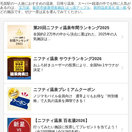
毛賀駅の一人旅におすすめの温泉、日帰り温泉、スーパー銭湯の中でも特に人気が
あるのは、
宝乃湯
、
飯田市健康増進施設 ほっ湯アップル
、
殿岡温泉湯元 湯～眠
な
どの施設です。ぜひ一度は足を運んでみてください。
第20回ニフティ温泉年間ランキング2025
全国約2.2万件の中から頂点に選ばれた、2025年の人
気施設は…
ニフティ温泉 サウナランキング2026
おふろ好きユーザーの投票により、全国No.1サウナが
決定！
ニフティ温泉プレミアムクーポン
ノジマモバイル会員向け 通常よりもお得な「特別価
格」で人気の温泉を満喫できる！
【ニフティ温泉 百名湯2026】
行ってみたい施設に投票してプレゼントを当てよう！
（全10回開催 / 合計260名様）