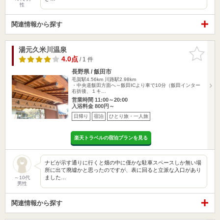
性
関連情報から探す
湯元久米川温泉
お気に入
りに追加
4.0点
/ 1 件
長野県 / 飯田市
毛賀駅4.56km
川路駅2.98km
・中央道飯田方面へ～飯田ICより車で10分（飯田インター
右折後、１キ…
営業時間 11:00～20:00
入浴料金 800円～
日帰り
宿泊
ひとり旅・一人旅
楽天トラベルの宿泊プランを見る
ナビが示す通りに行くと畑の中に僅かな駐車スペースしか無い場
所に出て廃墟かと思ったのですが、表に回ると立派な入口があり
ました…
～10代
男性
関連情報から探す