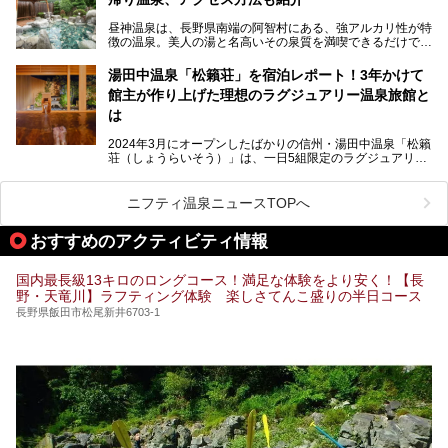
紹介します！
昼神温泉は、長野県南端の阿智村にある、強アルカリ性が特
徴の温泉。美人の湯と名高いその泉質を満喫できるだけでな
く、日本一の星空鑑賞ができる注目の温泉地です。
昼神温泉では、朝市などの観光スポットや、信州名物のおや
湯田中温泉「松籟荘」を宿泊レポート！3年かけて
きを楽しめるグルメスポットなど、観光を楽しむにはぴった
館主が作り上げた理想のラグジュアリー温泉旅館と
りの場所が豊富にあります。
この記事では、昼神温泉での滞在を充実させる宿泊施設や日
は
帰り温泉、見どころ満載の観光・グルメスポットに加え、ア
クセス方法も順に紹介します。
2024年3月にオープンしたばかりの信州・湯田中温泉「松籟
荘（しょうらいそう）」は、一日5組限定のラグジュアリー
温泉旅館。全室が源泉掛け流しの露天風呂、庭園付きで、プ
ライベートに楽しめる非日常感が味わえます。また宿泊者は
道向かいの「よろづや」の大浴場「桃山風呂」や共同浴場の
ニフティ温泉ニュースTOPへ
「湯田中大湯」も利用ができます。
おすすめのアクティビティ情報
極上のお湯に浸り上質なお料理に舌鼓、特別な日に泊まりた
い湯田中温泉「松籟荘」を、実際に宿泊した目線で紹介しま
す。
国内最長級13キロのロングコース！満足な体験をより安く！【長
野・天竜川】ラフティング体験 楽しさてんこ盛りの半日コース
長野県飯田市松尾新井6703-1