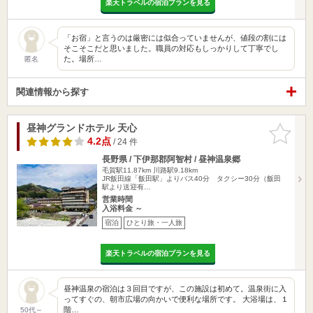
楽天トラベルの宿泊プランを見る
「お宿」と言うのは厳密には似合っていませんが、値段の割には
そこそこだと思いました。職員の対応もしっかりして丁寧でし
た。場所…
匿名
関連情報から探す
昼神グランドホテル 天心
お気に入
りに追加
4.2点
/ 24 件
長野県 / 下伊那郡阿智村 / 昼神温泉郷
毛賀駅11.87km
川路駅9.18km
JR飯田線「飯田駅」よりバス40分 タクシー30分（飯田
駅より送迎有…
営業時間
入浴料金 ～
宿泊
ひとり旅・一人旅
楽天トラベルの宿泊プランを見る
昼神温泉の宿泊は３回目ですが、この施設は初めて。温泉街に入
ってすぐの、朝市広場の向かいで便利な場所です。 大浴場は、１
階…
50代～