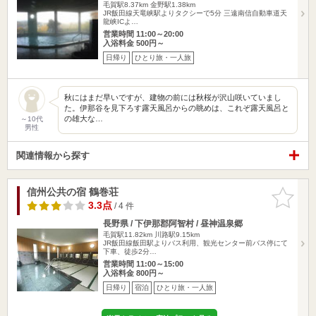
毛賀駅8.37km
金野駅1.38km
JR飯田線天竜峡駅よりタクシーで5分 三遠南信自動車道天
龍峡ICよ…
営業時間 11:00～20:00
入浴料金 500円～
日帰り
ひとり旅・一人旅
秋にはまだ早いですが、建物の前には秋桜が沢山咲いていまし
た。伊那谷を見下ろす露天風呂からの眺めは、これぞ露天風呂と
の雄大な…
～10代
男性
関連情報から探す
信州公共の宿 鶴巻荘
お気に入
りに追加
3.3点
/ 4 件
長野県 / 下伊那郡阿智村 / 昼神温泉郷
毛賀駅11.82km
川路駅9.15km
JR飯田線飯田駅よりバス利用、観光センター前バス停にて
下車、徒歩2分…
営業時間 11:00～15:00
入浴料金 800円～
日帰り
宿泊
ひとり旅・一人旅