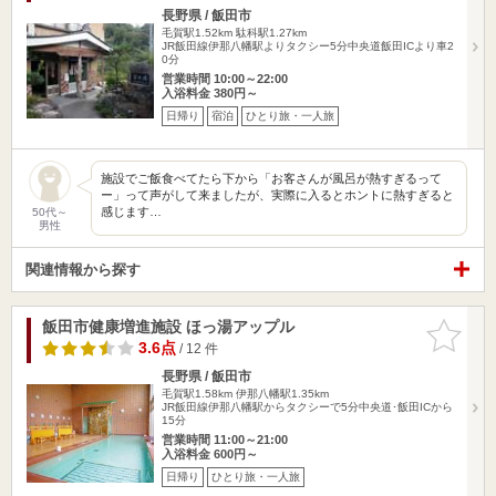
長野県 / 飯田市
毛賀駅1.52km
駄科駅1.27km
JR飯田線伊那八幡駅よりタクシー5分中央道飯田ICより車2
0分
営業時間 10:00～22:00
入浴料金 380円～
日帰り
宿泊
ひとり旅・一人旅
施設でご飯食べてたら下から「お客さんが風呂が熱すぎるって
ー」って声がして来ましたが、実際に入るとホントに熱すぎると
感じます…
50代～
男性
関連情報から探す
飯田市健康増進施設 ほっ湯アップル
お気に入
りに追加
3.6点
/ 12 件
長野県 / 飯田市
毛賀駅1.58km
伊那八幡駅1.35km
JR飯田線伊那八幡駅からタクシーで5分中央道･飯田ICから
15分
営業時間 11:00～21:00
入浴料金 600円～
日帰り
ひとり旅・一人旅