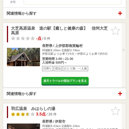
女性
関連情報から探す
大芝高原温泉 道の駅【癒しと健康の森】 信州大芝
お気に入
高原
りに追加
-点
/ 0 件
長野県 / 上伊那郡南箕輪村
羽場駅8.26km
北殿駅3.79km
伊那北駅よりお車で15分／伊那ICよりお車で約5分
営業時間 1:00～21:30
入浴料金 500円～
日帰り
宿泊
ひとり旅・一人旅
楽天トラベルの宿泊プランを見る
関連情報から探す
羽広温泉 みはらしの湯
お気に入
りに追加
3.5点
/ 26 件
長野県 / 伊那市
羽場駅9.43km
北殿駅6.10km