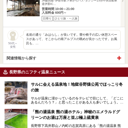
JR飯田線･伊那市駅下車からバス･タクシー15分中央自動車
道伊那IC…
営業時間 10:00～21:00
入浴料金 600円～
日帰り
ひとり旅・一人旅
名前の通り「みはらし」が良いです。畳や椅子の広い休憩スペー
スがあって、そこからの南アルプスの眺めが良かったです。お風
呂も、…
50代～
女性
関連情報から探す
長野県のニフティ温泉ニュース
サルに会える温泉地！地獄谷野猿公苑でほっこり冬
の旅
サルが温泉に浸かっているのをテレビで目にして、「どこに
あるんだろう？」と思ったことがある人も多いでしょう。
この微笑ましい光景は、長野県にある「地獄谷野猿公苑」で
「熊の湯温泉 熊の湯ホテル」神秘のエメラルドグ
見られるもので、野生のサルが雪景色の中で温泉に浸かる姿
リーンのお湯は万座と並ぶ極上硫黄泉
を間近で観察できます。
長野県下高井郡山ノ内町の志賀高原にある「熊の湯温泉 熊
本記事では、地獄谷野猿公苑の魅力や見どころ、サルと温泉