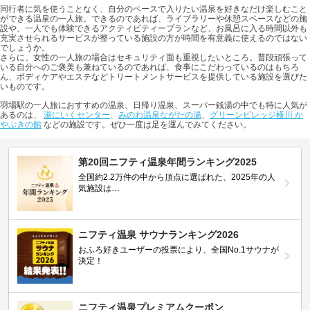
同行者に気を使うことなく、自分のペースで入りたい温泉を好きなだけ楽しむこと
ができる温泉の一人旅。できるのであれば、ライブラリーや休憩スペースなどの施
設や、一人でも体験できるアクティビティープランなど、お風呂に入る時間以外も
充実させられるサービスが整っている施設の方が時間を有意義に使えるのではない
でしょうか。
さらに、女性の一人旅の場合はセキュリティ面も重視したいところ。普段頑張って
いる自分へのご褒美も兼ねているのであれば、食事にこだわっているのはもちろ
ん、ボディケアやエステなどトリートメントサービスを提供している施設を選びた
いものです。
羽場駅の一人旅におすすめの温泉、日帰り温泉、スーパー銭湯の中でも特に人気が
あるのは、
湯にいくセンター
、
みのわ温泉ながたの湯
、
グリーンビレッジ横川 か
やぶきの館
などの施設です。ぜひ一度は足を運んでみてください。
第20回ニフティ温泉年間ランキング2025
全国約2.2万件の中から頂点に選ばれた、2025年の人
気施設は…
ニフティ温泉 サウナランキング2026
おふろ好きユーザーの投票により、全国No.1サウナが
決定！
ニフティ温泉プレミアムクーポン