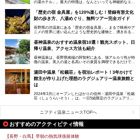
の湯ホテル」。最大の特徴は、なんといっても神秘的なエメ
との関係性、地獄谷周辺の観光スポットについて紹介しま
ラルドグリーンのお湯。この美しいお湯に魅了され、何度も
す。サルを観察した後にほっこりと浸かれる温泉も紹介する
リピートするファンも多い温泉です。冬はスキーと一緒に楽
ので、野生のサルを観察する貴重な自然体験と温泉をあわせ
「歴史の宿 金具屋」を120%楽しむ！登録有形文化
しみたい極上の温泉を紹介します。
て楽しみたい人は、ぜひ参考にしてください。
財の歩き方、八湯めぐり、無料ツアー完全ガイド
長野県の渋温泉にある「歴史の宿金具屋」。まるで映画やア
ニメの世界に迷い込んだような歴史的な建物と、湧き出る温
泉の恵みが魅力のお宿です。せっかく泊まるなら、その魅力
を隅々まで楽しみたいですよね。この記事では、金具屋での
昼神温泉のおすすめ温泉宿10選！観光スポット、日
滞在を最高の思い出にするための「楽しみ方」を徹底的にご
帰り温泉、アクセス方法も紹介
紹介します！
昼神温泉は、長野県南端の阿智村にある、強アルカリ性が特
徴の温泉。美人の湯と名高いその泉質を満喫できるだけでな
く、日本一の星空鑑賞ができる注目の温泉地です。
昼神温泉では、朝市などの観光スポットや、信州名物のおや
湯田中温泉「松籟荘」を宿泊レポート！3年かけて
きを楽しめるグルメスポットなど、観光を楽しむにはぴった
館主が作り上げた理想のラグジュアリー温泉旅館と
りの場所が豊富にあります。
この記事では、昼神温泉での滞在を充実させる宿泊施設や日
は
帰り温泉、見どころ満載の観光・グルメスポットに加え、ア
クセス方法も順に紹介します。
2024年3月にオープンしたばかりの信州・湯田中温泉「松籟
荘（しょうらいそう）」は、一日5組限定のラグジュアリー
温泉旅館。全室が源泉掛け流しの露天風呂、庭園付きで、プ
ライベートに楽しめる非日常感が味わえます。また宿泊者は
道向かいの「よろづや」の大浴場「桃山風呂」や共同浴場の
ニフティ温泉ニュースTOPへ
「湯田中大湯」も利用ができます。
おすすめのアクティビティ情報
極上のお湯に浸り上質なお料理に舌鼓、特別な日に泊まりた
い湯田中温泉「松籟荘」を、実際に宿泊した目線で紹介しま
す。
【長野・白馬】早朝の熱気球係留体験