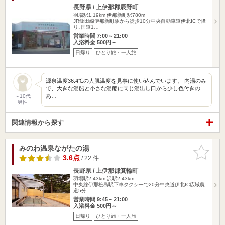
長野県 / 上伊那郡辰野町
羽場駅1.19km
伊那新町駅780m
JR飯田線伊那新町駅から徒歩10分中央自動車道伊北ICで降
り､国道1…
営業時間 7:00～21:00
入浴料金 500円～
日帰り
ひとり旅・一人旅
源泉温度36.4℃の人肌温度を見事に使い込んでいます。 内湯のみ
で、大きな湯船と小さな湯船に同じ湯出し口から少し色付きの
あ…
～10代
男性
関連情報から探す
みのわ温泉ながたの湯
お気に入
りに追加
3.6点
/ 22 件
長野県 / 上伊那郡箕輪町
羽場駅2.43km
沢駅2.43km
中央線伊那松島駅下車タクシーで20分中央道伊北IC広域農
道5分
営業時間 9:45～21:00
入浴料金 500円～
日帰り
ひとり旅・一人旅