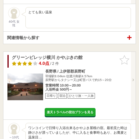
とても良い温泉
40代 女
性
関連情報から探す
グリーンビレッジ横川 かやぶきの館
お気に入
りに追加
4.0点
/ 2 件
長野県 / 上伊那郡辰野町
羽場駅8.04km
信濃川島駅4.57km
辰野駅からタクシー又は町営バスで約15～20分
営業時間 10:00～20:00
入浴料金 500円～
日帰り
宿泊
ひとり旅・一人旅
楽天トラベルの宿泊プランを見る
ワンコインで日帰り入浴出来るかやぶき屋根の宿。最初見た時は
静けさが漂っていましたが、中に入ると食事時もあり、お蕎麦と
温泉目…
～10代