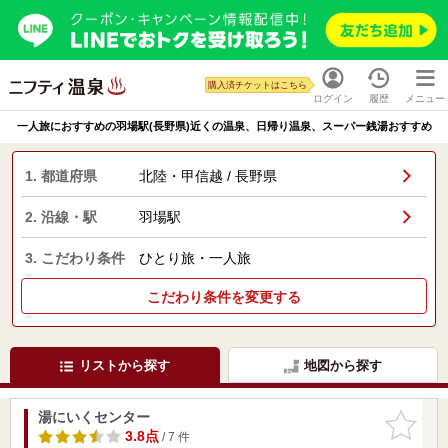
購入済チケットはこちら
ログイン
履歴
メニュー
一人旅におすすめの羽場駅(長野県)近くの温泉、日帰り温泉、スーパー銭湯おすすめ
1. 都道府県
北陸・甲信越 / 長野県
2. 沿線・駅
羽場駅
3. こだわり条件
ひとり旅・一人旅
こだわり条件を変更する
リストから探す
地図から探す
湯にいくセンター
お気に入
りに追加
3.8点
/ 7 件