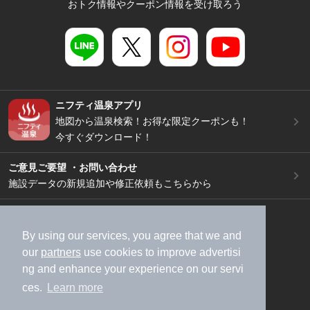
おトク情報やクーポン情報を受け取ろう
ニフティ温泉アプリ
地図から温泉検索！お得な限定クーポンも！
今すぐダウンロード！
ご意見ご要望 ・お問い合わせ
施設データの新規追加や修正依頼もこちらから
スマートフォン
/
PC
加盟店募集（資料請求）
広告出稿のご案内
By using our services, you agree that we and
our
partners
use cookies to improve advertisi
利用規約
ライフスタイルMEMBERS+規約
ng and enhance your experience on our servi
特定商取引法に基づく表記
ヘルプ
採用情報
ces.
Learn more
運営会社
個人情報保護ポリシー