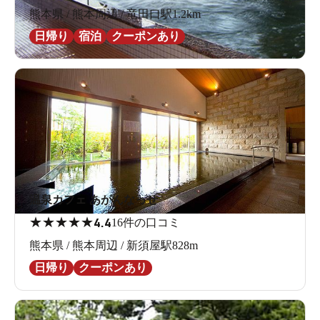
熊本県 / 熊本周辺 / 竜田口駅1.2km
日帰り
宿泊
クーポンあり
温泉カフェ あがんなっせ
★
★
★
★
★
4.4
16件の口コミ
熊本県 / 熊本周辺 / 新須屋駅828m
日帰り
クーポンあり