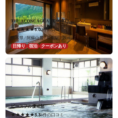
THE ACONCAGUA RESORTS
★
★
★
★
★
5.0
2件の口コミ
熊本県 / 阿蘇山麓 / 長陽駅2.2km
日帰り
宿泊
クーポンあり
ピースフル優祐悠
★
★
★
★
★
3.3
6件の口コミ