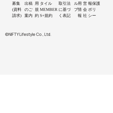
募集
出稿
用
タイル
取引法
ル
用
営
報保護
(資料
のご
規
MEMBER
に基づ
プ
情
会
ポリ
請求)
案内
約
S+規約
く表記
報
社
シー
©NIFTY Lifestyle Co., Ltd.