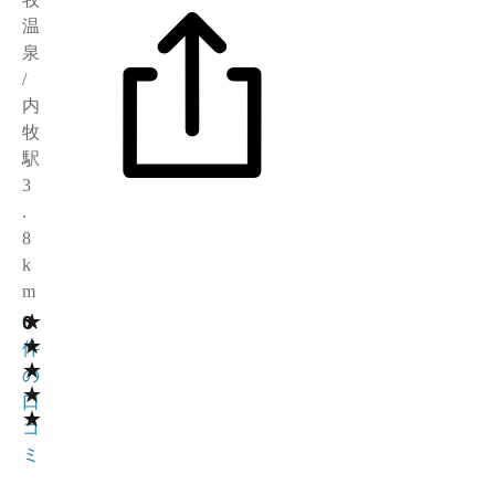
温
泉
/
内
牧
駅
3
.
8
k
m
★
0
0
★
件
★
の
★
口
★
コ
ミ