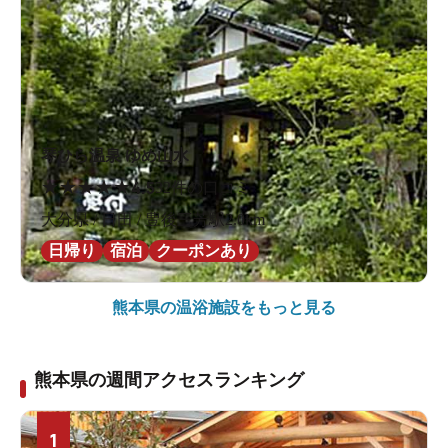
琴ひら温泉 ゆめ山水
★
★
★
★
★
4.5
32件の口コミ
大分県 / 日田 / 豊後三芳駅2.0km
日帰り
宿泊
クーポンあり
熊本県の
温浴施設をもっと見る
熊本県の週間アクセスランキング
1