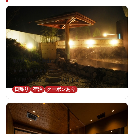
亀の井ホテル 阿蘇
★
★
★
★
★
4.5
2件の口コミ
熊本県 / 阿蘇山麓 / 宮地駅1.4km
日帰り
宿泊
クーポンあり