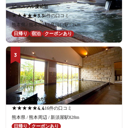
ピースフル優祐悠
★
★
★
★
★
3.3
6件の口コミ
熊本県 / 熊本周辺 / 竜田口駅1.2km
日帰り
宿泊
クーポンあり
3
温泉カフェ あがんなっせ
★
★
★
★
★
4.4
16件の口コミ
熊本県 / 熊本周辺 / 新須屋駅828m
日帰り
クーポンあり