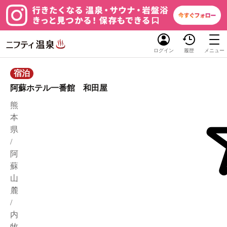
ログイン
履歴
メニュー
宿泊
阿蘇ホテル一番館 和田屋
熊
本
県
/
阿
蘇
山
麓
/
内
牧