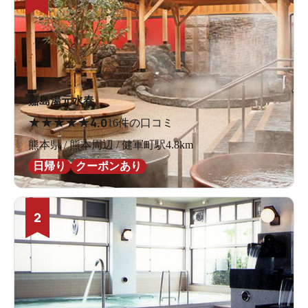
嘉島湯元水春
★
★
★
★
★
4.0
16件の口コミ
熊本県 / 熊本周辺 / 健軍町駅4.8km
日帰り
クーポンあり
2