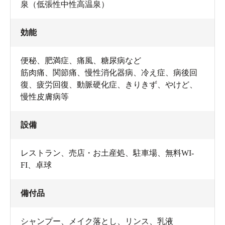
泉（低張性中性高温泉）
効能
便秘、肥満症、痛風、糖尿病など
筋肉痛、関節痛、慢性消化器病、冷え症、病後回
復、疲労回復、動脈硬化症、きりきず、やけど、
慢性皮膚病等
設備
レストラン
、
売店・お土産処
、
駐車場
、
無料WI-
FI
、
卓球
備付品
シャンプー
、
メイク落とし
、
リンス
、
乳液