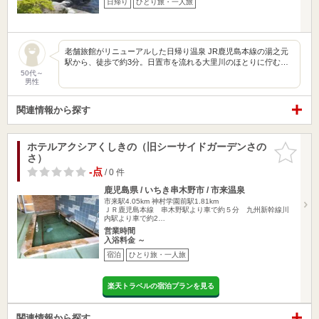
日帰り
ひとり旅・一人旅
老舗旅館がリニューアルした日帰り温泉 JR鹿児島本線の湯之元
駅から、徒歩で約3分。日置市を流れる大里川のほとりに佇む…
50代～
男性
関連情報から探す
ホテルアクシアくしきの（旧シーサイドガーデンさの
お気に入
さ）
りに追加
-点
/ 0 件
鹿児島県 / いちき串木野市 / 市来温泉
市来駅4.05km
神村学園前駅1.81km
ＪＲ鹿児島本線 串木野駅より車で約５分 九州新幹線川
内駅より車で約2…
営業時間
入浴料金 ～
宿泊
ひとり旅・一人旅
楽天トラベルの宿泊プランを見る
関連情報から探す