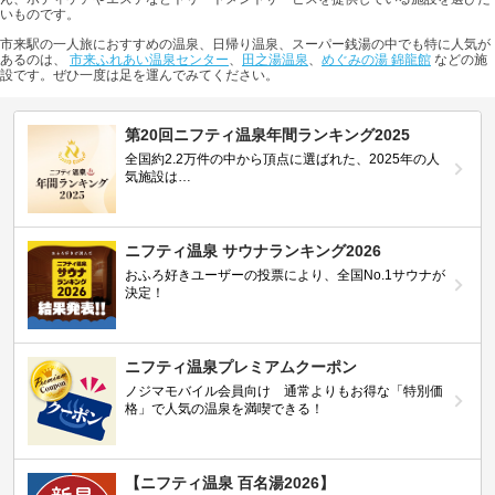
いものです。
市来駅の一人旅におすすめの温泉、日帰り温泉、スーパー銭湯の中でも特に人気が
あるのは、
市来ふれあい温泉センター
、
田之湯温泉
、
めぐみの湯 錦龍館
などの施
設です。ぜひ一度は足を運んでみてください。
第20回ニフティ温泉年間ランキング2025
全国約2.2万件の中から頂点に選ばれた、2025年の人
気施設は…
ニフティ温泉 サウナランキング2026
おふろ好きユーザーの投票により、全国No.1サウナが
決定！
ニフティ温泉プレミアムクーポン
ノジマモバイル会員向け 通常よりもお得な「特別価
格」で人気の温泉を満喫できる！
【ニフティ温泉 百名湯2026】