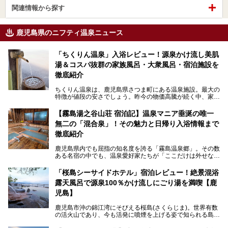
関連情報から探す
鹿児島県のニフティ温泉ニュース
「ちくりん温泉」入浴レビュー！源泉かけ流し美肌
湯＆コスパ抜群の家族風呂・大衆風呂・宿泊施設を
徹底紹介
ちくりん温泉は、鹿児島県さつま町にある温泉施設。最大の
特徴が値段の安さでしょう。昨今の物価高騰が続く中、家族
風呂1室1時間900円・大衆風呂大人1人300円、宿泊大人1人
4,000円～、と驚くべき価格を維持。
【霧島湯之谷山荘 宿泊記】温泉マニア垂涎の唯一
無二の「混合泉」！その魅力と日帰り入浴情報まで
さらに、源泉100％かけ流しのツルツル美肌湯を堪能できる
点にも注目すべき。30年以上全国の温泉を巡った筆者の経
徹底紹介
験上、穴場中の穴場と言っても決して過言ではありません。
鹿児島県内でも屈指の知名度を誇る「霧島温泉郷」。その数
今回は「ちくりん温泉」の家族風呂・大衆風呂・宿泊施設に
ある名宿の中でも、温泉愛好家たちが「ここだけは外せな
ついて、徹底レビューします！
い」と熱い視線を送るのが「霧島湯之谷山荘（以下：湯之谷
山荘）」です。
「桜島シーサイドホテル」宿泊レビュー！絶景混浴
露天風呂で源泉100％かけ流しにごり湯を満喫【鹿
最大の魅力は、ここでしか体験できない絶妙なバランスの
「自噴混合泉」。今回は、その極上の湯を心ゆくまで堪能す
児島】
べく宿泊し、実際に感じたお湯のちからと宿の魅力を詳しく
レポートします。
鹿児島市沖の錦江湾にそびえる桜島(さくらじま)。世界有数
の活火山であり、今も活発に噴煙を上げる姿で知られる島で
また、気軽に立ち寄りたい方のための「日帰り入浴情報」も
す。「桜島シーサイドホテル」は桜島の南端付近に佇むリゾ
併せて解説。温泉マニアをも唸らせる“生きたお湯”の正体に