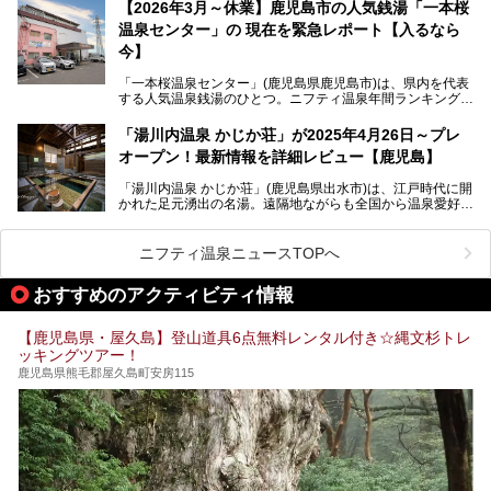
ートホテル。最大の魅力が、錦江湾に面した絶景混浴露天風
【2026年3月～休業】鹿児島市の人気銭湯「一本桜
迫ります。
呂でしょう。源泉100％かけ流しのにごり湯は、多くの温泉
温泉センター」の 現在を緊急レポート【入るなら
ファンを魅了する存在です。
今】
今回筆者自ら宿泊。桜島シーサイドホテルの“温泉”はじめ、
食事やアクセスなど詳細レビューします。
「一本桜温泉センター」(鹿児島県鹿児島市)は、県内を代表
する人気温泉銭湯のひとつ。ニフティ温泉年間ランキング2
025では、鹿児島県総合第4位を獲得。年中無休かつ24時間
営業なので、就寝前の入浴や寝起き一番の朝湯など利便性が
「湯川内温泉 かじか荘」が2025年4月26日～プレ
抜群！ 多くの常連客やファンでいつも賑わっています。し
オープン！最新情報を詳細レビュー【鹿児島】
かし建物の老朽化に伴い、2026年2月28日24時をもって休
業。現在の施設を取り壊し・同じ場所に新築するため、再開
「湯川内温泉 かじか荘」(鹿児島県出水市)は、江戸時代に開
は約2年後を予定しています。
かれた足元湧出の名湯。遠隔地ながらも全国から温泉愛好家
が訪れ、温泉ファンなら一度は入ってみたい憧れの温泉とも
今回は2025年の年末に訪問・現地体験し、一本桜温泉セン
いえる存在です。2023年にいったん閉館しましたが、その
ターの“現在”を緊急レポートします！
後経営が変わり、復旧作業を実施。2025年4月26日に日帰
ニフティ温泉ニュースTOPへ
り入浴施設としてプレオープンしました。
おすすめのアクティビティ情報
筆者自身、閉館中もボランティア作業や取材等で数回現地へ
【鹿児島県・屋久島】登山道具6点無料レンタル付き☆縄文杉トレ
乗り込みましたが、今回もオープン前日から初日にかけて現
ッキングツアー！
地訪問。リニューアルした浴室・最新情報を中心に、以前と
の相違点や注意事項などを詳細レビューします。
鹿児島県熊毛郡屋久島町安房115