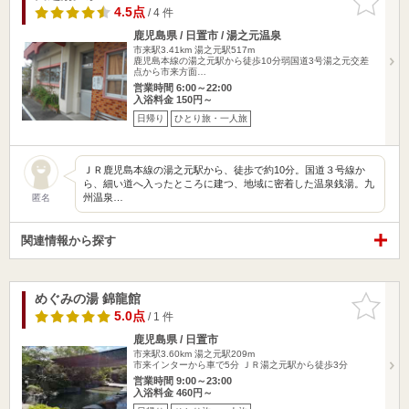
りに追加
4.5点
/ 4 件
鹿児島県 / 日置市 / 湯之元温泉
市来駅3.41km
湯之元駅517m
鹿児島本線の湯之元駅から徒歩10分弱国道3号湯之元交差
点から市来方面…
営業時間 6:00～22:00
入浴料金 150円～
日帰り
ひとり旅・一人旅
ＪＲ鹿児島本線の湯之元駅から、徒歩で約10分。国道３号線か
ら、細い道へ入ったところに建つ、地域に密着した温泉銭湯。九
州温泉…
匿名
関連情報から探す
めぐみの湯 錦龍館
お気に入
りに追加
5.0点
/ 1 件
鹿児島県 / 日置市
市来駅3.60km
湯之元駅209m
市来インターから車で5分 ＪＲ湯之元駅から徒歩3分
営業時間 9:00～23:00
入浴料金 460円～