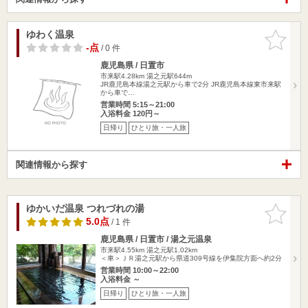
ゆわく温泉
お気に入
りに追加
-点
/ 0 件
鹿児島県 / 日置市
市来駅4.28km
湯之元駅644m
JR鹿児島本線湯之元駅から車で2分 JR鹿児島本線東市来駅
から車で…
営業時間 5:15～21:00
入浴料金 120円～
日帰り
ひとり旅・一人旅
関連情報から探す
ゆかいだ温泉 つれづれの湯
お気に入
りに追加
5.0点
/ 1 件
鹿児島県 / 日置市 / 湯之元温泉
市来駅4.55km
湯之元駅1.02km
＜車＞ＪＲ湯之元駅から県道309号線を伊集院方面へ約2分
営業時間 10:00～22:00
入浴料金 ～
日帰り
ひとり旅・一人旅