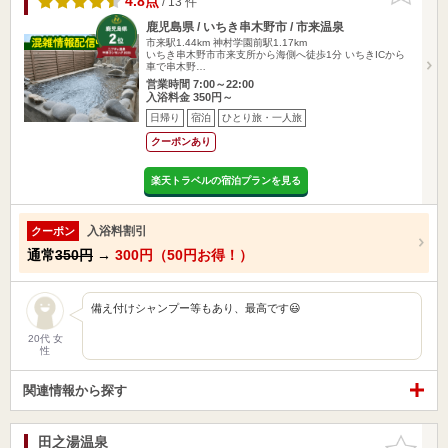
4.8点
/ 13 件
鹿児島県 / いちき串木野市 / 市来温泉
市来駅1.44km
神村学園前駅1.17km
いちき串木野市市来支所から海側へ徒歩1分 いちきICから
車で串木野…
営業時間 7:00～22:00
入浴料金 350円～
日帰り
宿泊
ひとり旅・一人旅
クーポンあり
楽天トラベルの宿泊プランを見る
入浴料割引
クーポン
通常
350円
→
300円（50円お得！）
備え付けシャンプー等もあり、最高です😃
20代 女
性
関連情報から探す
田之湯温泉
お気に入