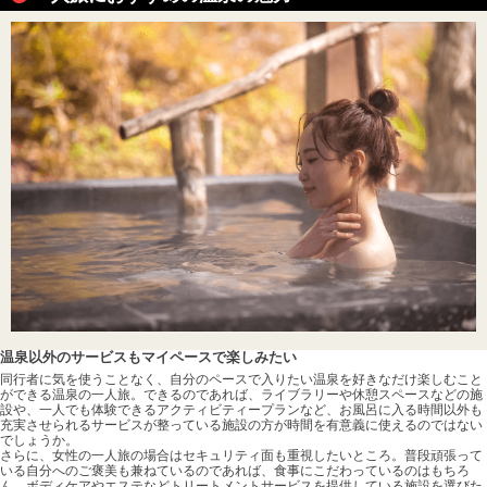
温泉以外のサービスもマイペースで楽しみたい
同行者に気を使うことなく、自分のペースで入りたい温泉を好きなだけ楽しむこと
ができる温泉の一人旅。できるのであれば、ライブラリーや休憩スペースなどの施
設や、一人でも体験できるアクティビティープランなど、お風呂に入る時間以外も
充実させられるサービスが整っている施設の方が時間を有意義に使えるのではない
でしょうか。
さらに、女性の一人旅の場合はセキュリティ面も重視したいところ。普段頑張って
いる自分へのご褒美も兼ねているのであれば、食事にこだわっているのはもちろ
ん、ボディケアやエステなどトリートメントサービスを提供している施設を選びた