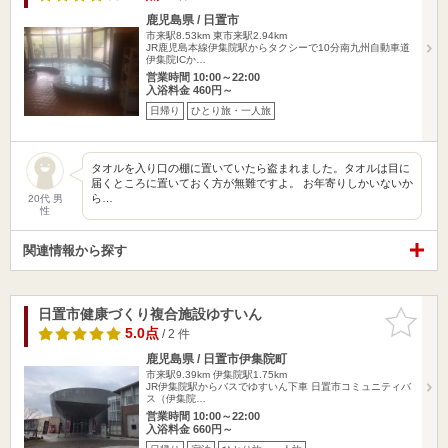
鹿児島県 / 日置市
市来駅8.53km
東市来駅2.94km
JR鹿児島本線伊集院駅からタクシーで10分南九州自動車道
伊集院ICか…
営業時間 10:00～22:00
入浴料金 460円～
日帰り
ひとり旅・一人旅
タオルを入り口の棚に置いていたら盗まれました。タオルは目に
届くところに置いておく方が無難ですよ。 お年寄りしかいないか
ら…
20代 男
性
関連情報から探す
日置市健康づくり複合施設ゆすいん
お気に入
りに追加
5.0点
/ 2 件
鹿児島県 / 日置市伊集院町
市来駅9.39km
伊集院駅1.75km
JR伊集院駅からバスでゆすいん下車 日置市コミュニティバ
ス（伊集院…
営業時間 10:00～22:00
入浴料金 660円～