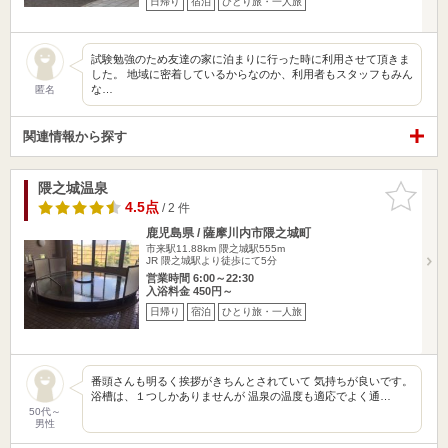
日帰り
宿泊
ひとり旅・一人旅
試験勉強のため友達の家に泊まりに行った時に利用させて頂きま
した。 地域に密着しているからなのか、利用者もスタッフもみん
な…
匿名
関連情報から探す
隈之城温泉
お気に入
りに追加
4.5点
/ 2 件
鹿児島県 / 薩摩川内市隈之城町
市来駅11.88km
隈之城駅555m
JR 隈之城駅より徒歩にて5分
営業時間 6:00～22:30
入浴料金 450円～
日帰り
宿泊
ひとり旅・一人旅
番頭さんも明るく挨拶がきちんとされていて 気持ちが良いです。
浴槽は、１つしかありませんが 温泉の温度も適応でよく通…
50代～
男性