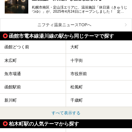
今回、四半世紀以上に渡り全国の温泉を巡り続ける筆者が現
札幌市南区・定山渓エリアに、温浴施設「休日湯（きゅうじ
地体験し、カルルス温泉をご紹介。温泉地の概要や泉質解説
つゆ）」が、2025年4月24日にオープンしました！ 定山
をはじめ、日帰り入浴可能な全３施設の紹介・周辺観光・ア
渓の新たなランドマーク「休日ビルヂング」として誕生した
クセスまで徹底紹介します！
この施設は、温泉・サウナの「休日湯」・ラウンジの「THE
LOUNGE DAYOF」・グルメ「休日洋麺店」・ホテル「エク
ニフティ温泉ニュースTOPへ
スクラメーションホテル」で構成された、まさに大人の癒し
空間。
函館市電本線湯川線の駅から同じテーマで探す
今回は、そんな「休日ビルヂング」の魅力を5つのポイント
からご紹介します。
函館どつく前
大町
末広町
十字街
魚市場通
市役所前
函館駅前
松風町
新川町
千歳町
すべて表示する
柏木町駅の人気テーマから探す