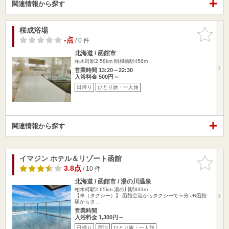
関連情報から探す
桜成浴場
お気に入
りに追加
-点
/ 0 件
北海道 / 函館市
柏木町駅2.58km
昭和橋駅458m
営業時間 13:20～22:30
入浴料金 500円～
日帰り
ひとり旅・一人旅
関連情報から探す
イマジン ホテル＆リゾート函館
お気に入
りに追加
3.8点
/ 10 件
北海道 / 函館市 / 湯の川温泉
柏木町駅2.65km
湯の川駅833m
【車（タクシー）】 函館空港からタクシーで５分 JR函館
駅からタ…
営業時間
入浴料金 1,300円～
日帰り
宿泊
ひとり旅・一人旅