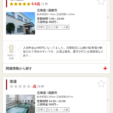
りに追加
5.0点
/ 1 件
北海道 / 函館市
柏木町駅3.74km
五稜郭駅1.42km
営業時間 7:00～23:00
入浴料金 490円～
日帰り
ひとり旅・一人旅
入浴料金は490円になってました。日曜祝日には横の駐車場が解
放されて停めやすいです。お湯は最高。露天や打たせ湯寝湯など
あり…
50代～
女性
関連情報から探す
港湯
お気に入
りに追加
-点
/ 0 件
北海道 / 函館市
柏木町駅3.85km
五稜郭駅837m
営業時間 14:30～21:00
入浴料金 500円～
日帰り
ひとり旅・一人旅