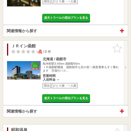
宿泊
ひとり旅・一人旅
楽天トラベルの宿泊プランを見る
関連情報から探す
ＪＲイン函館
お気に入
りに追加
-点
/ 0 件
北海道 / 函館市
柏木町駅3.65km
函館駅80m
ＪＲ函館駅隣接 函館朝市も目の前！路面電車もすぐ乗れ
ます 空港行バス…
営業時間
入浴料金 ～
宿泊
ひとり旅・一人旅
楽天トラベルの宿泊プランを見る
関連情報から探す
昭和温泉
お気に入