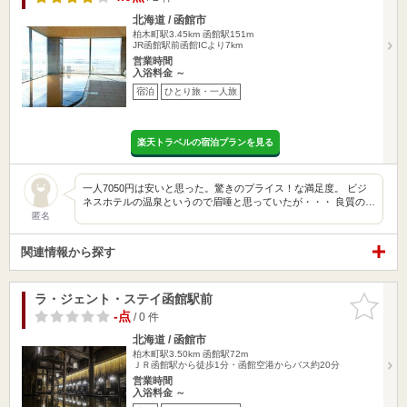
北海道 / 函館市
柏木町駅3.45km
函館駅151m
JR函館駅前函館ICより7km
営業時間
入浴料金 ～
宿泊
ひとり旅・一人旅
楽天トラベルの宿泊プランを見る
一人7050円は安いと思った。驚きのプライス！な満足度。 ビジ
ネスホテルの温泉というので眉唾と思っていたが・・・ 良質の…
匿名
関連情報から探す
ラ・ジェント・ステイ函館駅前
お気に入
りに追加
-点
/ 0 件
北海道 / 函館市
柏木町駅3.50km
函館駅72m
ＪＲ函館駅から徒歩1分・函館空港からバス約20分
営業時間
入浴料金 ～