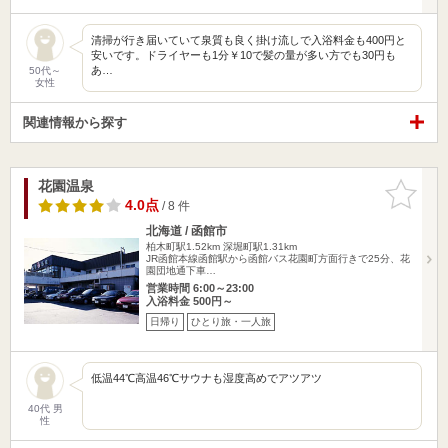
清掃が行き届いていて泉質も良く掛け流しで入浴料金も400円と
安いです。ドライヤーも1分￥10で髪の量が多い方でも30円も
あ…
50代～
女性
関連情報から探す
花園温泉
お気に入
りに追加
4.0点
/ 8 件
北海道 / 函館市
柏木町駅1.52km
深堀町駅1.31km
JR函館本線函館駅から函館バス花園町方面行きで25分、花
園団地通下車…
営業時間 6:00～23:00
入浴料金 500円～
日帰り
ひとり旅・一人旅
低温44℃高温46℃サウナも湿度高めでアツアツ
40代 男
性