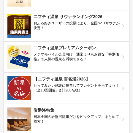
ニフティ温泉 サウナランキング2026
おふろ好きユーザーの投票により、全国No.1サウナが
決定！
ニフティ温泉プレミアムクーポン
ノジマモバイル会員向け 通常よりもお得な「特別価
格」で人気の温泉を満喫できる！
【ニフティ温泉 百名湯2026】
行ってみたい施設に投票してプレゼントを当てよう！
（全10回開催 / 合計260名様）
岩盤浴特集
日本全国の岩盤浴情報だけをピックアップ。まとめて
検索！