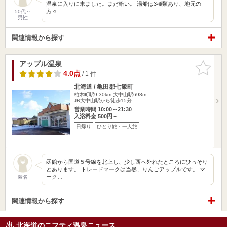
温泉に入りに来ました。まだ暗い。 湯船は3種類あり、地元の
方々…
50代～
男性
関連情報から探す
アップル温泉
お気に入
りに追加
4.0点
/ 1 件
北海道 / 亀田郡七飯町
柏木町駅9.30km
大中山駅698m
JR大中山駅から徒歩15分
営業時間 10:00～21:30
入浴料金 500円～
日帰り
ひとり旅・一人旅
函館から国道５号線を北上し、少し西へ外れたところにひっそり
とあります。 トレードマークは当然、りんごアップルです。 マ
ーク…
匿名
関連情報から探す
北海道のニフティ温泉ニュース