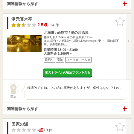
関連情報から探す
湯元啄木亭
お気に入
りに追加
2.5点
/ 24 件
北海道 / 函館市 / 湯の川温泉
柏木町駅1.74km
湯の川温泉駅311m
JRの場合：札幌駅から函館本線の特急に乗り、函館駅下
車。約3時間20…
営業時間 13:00～21:00
入浴料金 1,200円～
日帰り
宿泊
ひとり旅・一人旅
楽天トラベルの宿泊プランを見る
標準的ですね。上の方に露天がありますが、個性はないですね。
匿名
関連情報から探す
田家の湯
お気に入
りに追加
-点
/ 0 件