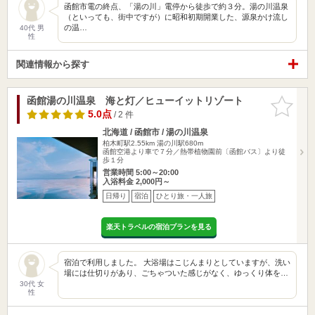
函館市電の終点、「湯の川」電停から徒歩で約３分。湯の川温泉
（といっても、街中ですが）に昭和初期開業した、源泉かけ流し
の温…
40代 男
性
関連情報から探す
函館湯の川温泉 海と灯／ヒューイットリゾート
お気に入
りに追加
5.0点
/ 2 件
北海道 / 函館市 / 湯の川温泉
柏木町駅2.55km
湯の川駅680m
函館空港より車で７分／熱帯植物園前〔函館バス〕より徒
歩１分
営業時間 5:00～20:00
入浴料金 2,000円～
日帰り
宿泊
ひとり旅・一人旅
楽天トラベルの宿泊プランを見る
宿泊で利用しました。 大浴場はこじんまりとしていますが、洗い
場には仕切りがあり、ごちゃついた感じがなく、ゆっくり体を…
30代 女
性