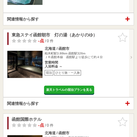
関連情報から探す
東急ステイ函館朝市 灯の湯（あかりのゆ）
お気に入
りに追加
-点
/ 0 件
北海道 / 函館市
柏木町駅3.88km
函館駅326m
ＪＲ函館本線 函館駅より徒歩にて約４分
営業時間
入浴料金 ～
宿泊
ひとり旅・一人旅
楽天トラベルの宿泊プランを見る
関連情報から探す
函館国際ホテル
お気に入
りに追加
-点
/ 0 件
北海道 / 函館市