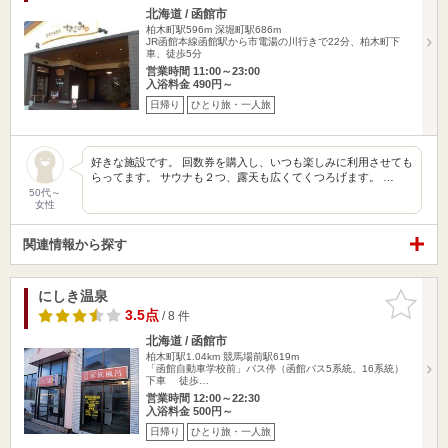
北海道 / 函館市
柏木町駅596m
深堀町駅686m
JR函館本線函館駅から市電湯の川行きで22分、柏木町下
車、徒歩5分
営業時間 11:00～23:00
入浴料金 490円～
日帰り
ひとり旅・一人旅
好きな施設です。 回数券を購入し、いつも楽しみに利用させても
らってます。 サウナも２つ、露天も広くてくつろげます。 …
50代～
女性
関連情報から探す
にしき温泉
お気に入
りに追加
3.5点
/ 8 件
北海道 / 函館市
柏木町駅1.04km
競馬場前駅619m
「函館自動車学校前」バス停（函館バス5系統、16系統）
下車 徒歩…
営業時間 12:00～22:30
入浴料金 500円～
日帰り
ひとり旅・一人旅