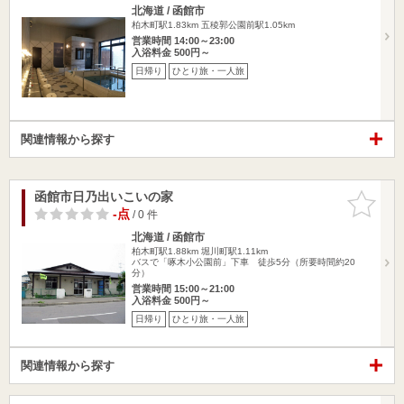
北海道 / 函館市
柏木町駅1.83km
五稜郭公園前駅1.05km
営業時間 14:00～23:00
入浴料金 500円～
日帰り
ひとり旅・一人旅
関連情報から探す
函館市日乃出いこいの家
お気に入
りに追加
-点
/ 0 件
北海道 / 函館市
柏木町駅1.88km
堀川町駅1.11km
バスで「啄木小公園前」下車 徒歩5分（所要時間約20
分）
営業時間 15:00～21:00
入浴料金 500円～
日帰り
ひとり旅・一人旅
関連情報から探す