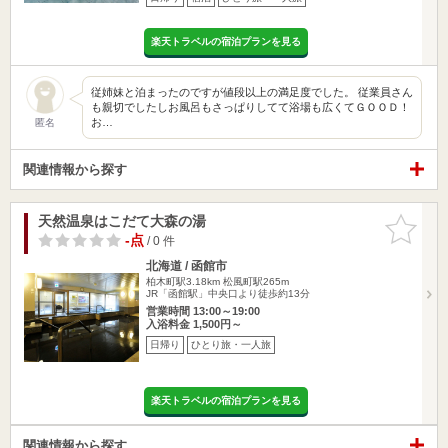
楽天トラベルの宿泊プランを見る
従姉妹と泊まったのですが値段以上の満足度でした。 従業員さん
も親切でしたしお風呂もさっぱりしてて浴場も広くてＧＯＯＤ！
お…
匿名
関連情報から探す
天然温泉はこだて大森の湯
お気に入
りに追加
-点
/ 0 件
北海道 / 函館市
柏木町駅3.18km
松風町駅265m
JR「函館駅」中央口より徒歩約13分
営業時間 13:00～19:00
入浴料金 1,500円～
日帰り
ひとり旅・一人旅
楽天トラベルの宿泊プランを見る
関連情報から探す