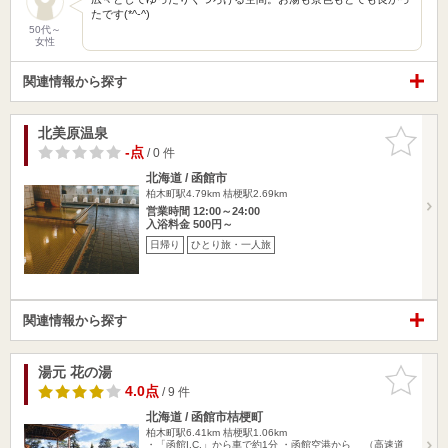
たです(*^-^)
50代～
女性
関連情報から探す
北美原温泉
お気に入
りに追加
-点
/ 0 件
北海道 / 函館市
柏木町駅4.79km
桔梗駅2.69km
営業時間 12:00～24:00
入浴料金 500円～
日帰り
ひとり旅・一人旅
関連情報から探す
湯元 花の湯
お気に入
りに追加
4.0点
/ 9 件
北海道 / 函館市桔梗町
柏木町駅6.41km
桔梗駅1.06km
・「函館I.C.」から車で約1分 ・函館空港から （高速道