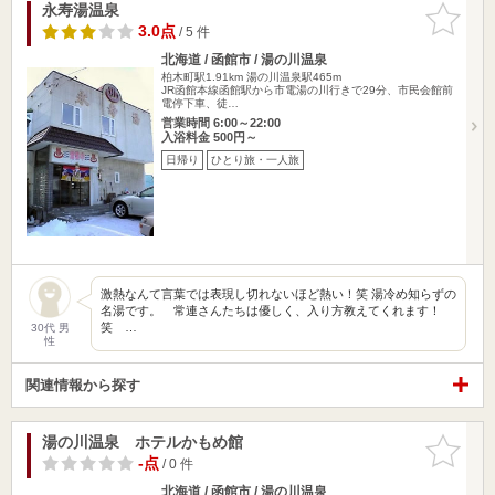
永寿湯温泉
お気に入
りに追加
3.0点
/ 5 件
北海道 / 函館市 / 湯の川温泉
柏木町駅1.91km
湯の川温泉駅465m
JR函館本線函館駅から市電湯の川行きで29分、市民会館前
電停下車、徒…
営業時間 6:00～22:00
入浴料金 500円～
日帰り
ひとり旅・一人旅
激熱なんて言葉では表現し切れないほど熱い！笑 湯冷め知らずの
名湯です。 常連さんたちは優しく、入り方教えてくれます！
笑 …
30代 男
性
関連情報から探す
湯の川温泉 ホテルかもめ館
お気に入
りに追加
-点
/ 0 件
北海道 / 函館市 / 湯の川温泉