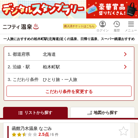
購入済チケットはこちら
ログイン
履歴
メニュー
一人旅におすすめの柏木町駅(北海道)近くの温泉、日帰り温泉、スーパー銭湯おすすめ
1. 都道府県
北海道
2. 沿線・駅
柏木町駅
3. こだわり条件
ひとり旅・一人旅
こだわり条件を変更する
リストから探す
地図から探す
函館乃木温泉 なごみ
お気に入
りに追加
2.5点
/ 6 件