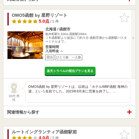
OMO5函館 by 星野リゾート
お気に入
りに追加
5.0点
/ 1 件
北海道 / 函館市
柏木町駅3.32km
函館駅298m
ＪＲ函館駅より徒歩にて約５分 函館空港から函館駅バスタ
ーミナルまで…
営業時間
入浴料金 ～
宿泊
ひとり旅・一人旅
楽天トラベルの宿泊プランを見る
OMO5函館 by 星野リゾートは、以前は「ホテルWBF函館 海神の
湯」という名前でした。2023年8月末に営業を終了し、…
30代 男
性
関連情報から探す
ルートイングランティア函館駅前
お気に入
りに追加
4.0点
/ 2 件