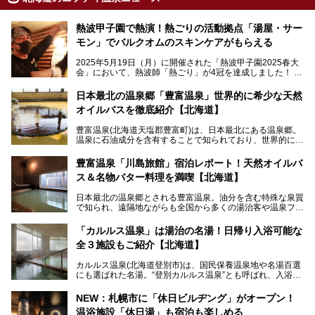
熱波甲子園で熱演！熱ごりの活動拠点「湯屋・サー
モン」でバルクオムのスキンケアがもらえる
2025年5月19日（月）に開催された「熱波甲子園2025春大
会」において、熱波師「熱ごり」が4冠を達成しました！
このたび、バルクオム賞の受賞を記念して、熱ごりさんの活
動拠点である北海道の銭湯「湯屋・サーモン」にて、メンズ
日本最北の温泉郷「豊富温泉」世界的に希少な天然
スキンケアブランド バルクオムの「ONE DAY KIT」を数量
オイルバスを徹底紹介【北海道】
限定でプレゼントいたします。
老若男女問わず、多くの方にご体験いただける製品ですの
豊富温泉(北海道天塩郡豊富町)は、日本最北にある温泉郷。
で、ぜひお試しください。※6月13日配布開始、なくなり次
温泉に石油成分を含有することで知られており、世界的にも
第終了
大変希少な泉質です。また、油分が乾癬やアトピー性皮膚炎
に特効があると言われ、遠隔地ながらも全国から湯治・療養
───
豊富温泉「川島旅館」宿泊レポート！天然オイルバ
目的で多くの人々が訪れます。
提供元：株式会社バルクオム【PR】
ス＆名物バター料理を満喫【北海道】
この記事は株式会社バルクオム商品のPR記事です。
今回、四半世紀以上に渡り全国の温泉を巡り続ける筆者が現
日本最北の温泉郷とされる豊富温泉。油分を含む特殊な泉質
地体験し、独自の視点で豊富温泉の“天然オイルバス”をレポ
で知られ、遠隔地ながらも全国から多くの湯治客や温泉ファ
ート。温泉地概要や日帰り入浴施設をはじめ、宿泊施設・ア
ンが訪れる地です。
クセスまで徹底紹介します！
「カルルス温泉」は湯治の名湯！日帰り入浴可能な
「川島旅館」は、豊富温泉の開湯当初から営業する老舗旅
全３施設もご紹介【北海道】
館。とりわけ温泉の良さと名物のバター料理に定評があり、
口コミの評判も非常に高い宿。今回は筆者自ら宿泊し、自慢
カルルス温泉(北海道登別市)は、国民保養温泉地や名湯百選
の温泉や料理をはじめ、パブリックスペース・客室など宿の
にも選ばれた名湯。“登別カルルス温泉”とも呼ばれ、入浴剤
全貌を徹底的にご紹介します！
としてその名を聞いたことがある方も多いでしょう。観光色
豊かな登別温泉とは対照的な存在で、今も湯治場的な要素が
NEW：札幌市に「休日ビルヂング」がオープン！
残る閑静な温泉地です。
温浴施設「休日湯」も宿泊も楽しめる