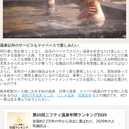
温泉以外のサービスもマイペースで楽しみたい
同行者に気を使うことなく、自分のペースで入りたい温泉を好きなだけ楽しむこと
ができる温泉の一人旅。できるのであれば、ライブラリーや休憩スペースなどの施
設や、一人でも体験できるアクティビティープランなど、お風呂に入る時間以外も
充実させられるサービスが整っている施設の方が時間を有意義に使えるのではない
でしょうか。
さらに、女性の一人旅の場合はセキュリティ面も重視したいところ。普段頑張って
いる自分へのご褒美も兼ねているのであれば、食事にこだわっているのはもちろ
ん、ボディケアやエステなどトリートメントサービスを提供している施設を選びた
いものです。
柏木町駅の一人旅におすすめの温泉、日帰り温泉、スーパー銭湯の中でも特に人気
があるのは、
函館乃木温泉 なごみ
、
にしき温泉
、
花園温泉
などの施設です。ぜひ
一度は足を運んでみてください。
第20回ニフティ温泉年間ランキング2025
全国約2.2万件の中から頂点に選ばれた、2025年の人
気施設は…