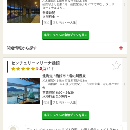
柏木町駅4.12km
市役所前駅276m
函館駅より徒歩8分、函館空港よりバスで30分、フェリー
ターミナルより…
営業時間
入浴料金 ～
宿泊
ひとり旅・一人旅
楽天トラベルの宿泊プランを見る
関連情報から探す
センチュリーマリーナ函館
お気に入
りに追加
5.0点
/ 1 件
北海道 / 函館市 / 湯の川温泉
柏木町駅4.14km
市役所前駅418m
・「函館駅」から徒歩で約5分 ・「函館空港」から車で約5
分
営業時間 6:00～24:30
入浴料金 2,000円～
宿泊
ひとり旅・一人旅
楽天トラベルの宿泊プランを見る
広々としてゆったりくつろげる空間。お湯も景色もとても良かっ