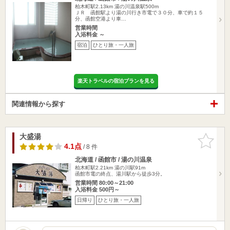
柏木町駅2.13km
湯の川温泉駅500m
ＪＲ 函館駅より湯の川行き市電で３０分、車で約１５
分、函館空港より車…
営業時間
入浴料金 ～
宿泊
ひとり旅・一人旅
楽天トラベルの宿泊プランを見る
関連情報から探す
大盛湯
お気に入
りに追加
4.1点
/ 8 件
北海道 / 函館市 / 湯の川温泉
柏木町駅2.21km
湯の川駅91m
函館市電の終点、湯川駅から徒歩3分。
営業時間 80:00～21:00
入浴料金 500円～
日帰り
ひとり旅・一人旅