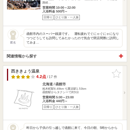
路経…
営業時間 10:00～22:00
入浴料金 500円～
日帰り
ひとり旅・一人旅
函館市内のスーパー銭湯です。 運転疲れでぐにゃぐにゃになり
つつどうしても訪問してみたかったので気合で閉店間際に訪問し
てみま…
匿名
関連情報から探す
西ききょう温泉
お気に入
りに追加
4.2点
/ 17 件
北海道 / 函館市
柏木町駅6.49km
七重浜駅1.53km
函館駅からタクシーで約5分
営業時間 5:00～23:00
入浴料金 440円～
日帰り
ひとり旅・一人旅
昨日から子供の引っ越しで函館に来て、今日の朝、5時からから