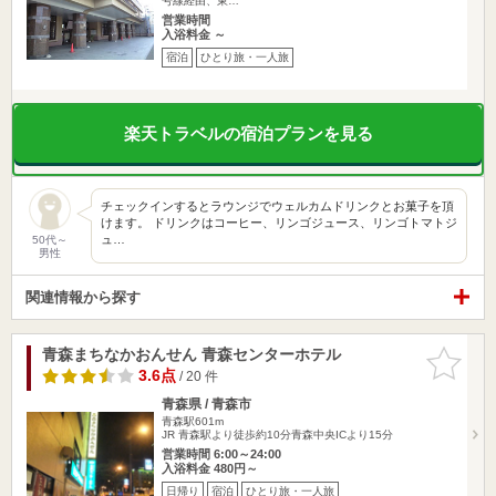
号線経由、東…
営業時間
入浴料金 ～
宿泊
ひとり旅・一人旅
楽天トラベルの宿泊プランを見る
チェックインするとラウンジでウェルカムドリンクとお菓子を頂
けます。 ドリンクはコーヒー、リンゴジュース、リンゴトマトジ
ュ…
50代～
男性
関連情報から探す
青森まちなかおんせん 青森センターホテル
お気に入
りに追加
3.6点
/ 20 件
青森県 / 青森市
青森駅601m
JR 青森駅より徒歩約10分青森中央ICより15分
営業時間 6:00～24:00
入浴料金 480円～
日帰り
宿泊
ひとり旅・一人旅