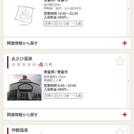
油川駅320m
津軽線「油川」から徒歩6分
営業時間 13:00～21:30
入浴料金 450円～
日帰り
ひとり旅・一人旅
関連情報から探す
あさひ温泉
お気に入
りに追加
-点
/ 1 件
青森県 / 青森市
新青森駅1.51km
青森駅より車
営業時間 6:00～22:00
入浴料金 480円～
日帰り
ひとり旅・一人旅
関連情報から探す
沖館温泉
お気に入