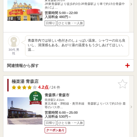
東青森駅301m
JR東青森駅より徒歩約3分JR青森駅より車で約15分青森中
央I.Cよ…
営業時間 5:00～22:00
入浴料金 480円～
日帰り
ひとり旅・一人旅
青森市内では珍しい色付きのしょっぱい温泉。シャワーの出も良
いし、清潔感もある。あがり湯の温度をもう少しあげてほしい。
温…
30代 男
性
関連情報から探す
極楽湯 青森店
お気に入
りに追加
4.2点
/ 24 件
青森県 / 青森市
筒井駅2.41km
東北本線・津軽線・奥羽本線 青森駅よりバスで約15分 最
寄のバス停…
営業時間 6:00～25:00
入浴料金 530円～
日帰り
ひとり旅・一人旅
クーポンあり