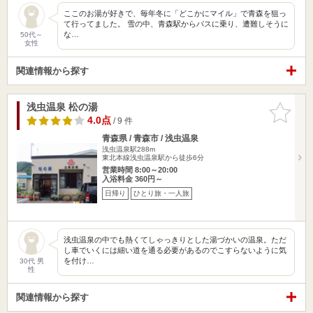
ここのお湯が好きで、毎年冬に「どこかにマイル」で青森を狙っ
て行ってました。 雪の中、青森駅からバスに乗り、遭難しそうに
な…
50代～
女性
関連情報から探す
浅虫温泉 松の湯
お気に入
りに追加
4.0点
/ 9 件
青森県 / 青森市 / 浅虫温泉
浅虫温泉駅288m
東北本線浅虫温泉駅から徒歩6分
営業時間 8:00～20:00
入浴料金 360円～
日帰り
ひとり旅・一人旅
浅虫温泉の中でも熱くてしゃっきりとした湯づかいの温泉。ただ
し車でいくには細い道を通る必要があるのでこすらないように気
を付け…
30代 男
性
関連情報から探す