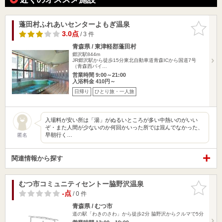
蓬田村ふれあいセンターよもぎ温泉
お気に入
りに追加
3.0点
/ 3 件
青森県 / 東津軽郡蓬田村
郷沢駅844m
JR郷沢駅から徒歩15分東北自動車道青森ICから国道7号
（青森西バイ…
営業時間 9:00～21:00
入浴料金 410円～
日帰り
ひとり旅・一人旅
入場料が安い所は「湯」がぬるいところが多い中熱いのがいい
ぞ・また人間が少ないのか何回かいった所では混んでなかった、
早朝行く…
匿名
関連情報から探す
むつ市コミュニティセントー脇野沢温泉
お気に入
りに追加
-点
/ 0 件
青森県 / むつ市
道の駅「わきのさわ」から徒歩2分 脇野沢からクルマで5分