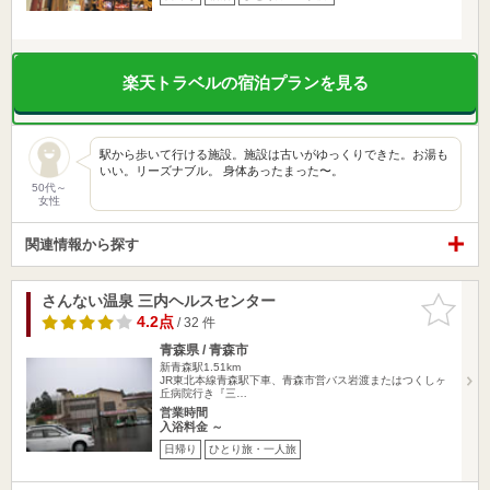
楽天トラベルの宿泊プランを見る
駅から歩いて行ける施設。施設は古いがゆっくりできた。お湯も
いい。リーズナブル。 身体あったまった〜。
50代～
女性
関連情報から探す
さんない温泉 三内ヘルスセンター
お気に入
りに追加
4.2点
/ 32 件
青森県 / 青森市
新青森駅1.51km
JR東北本線青森駅下車、青森市営バス岩渡またはつくしヶ
丘病院行き『三…
営業時間
入浴料金 ～
日帰り
ひとり旅・一人旅