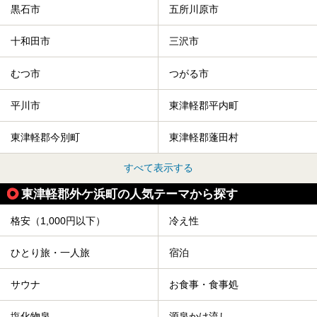
黒石市
五所川原市
十和田市
三沢市
むつ市
つがる市
平川市
東津軽郡平内町
東津軽郡今別町
東津軽郡蓬田村
すべて表示する
東津軽郡外ケ浜町の人気テーマから探す
格安（1,000円以下）
冷え性
ひとり旅・一人旅
宿泊
サウナ
お食事・食事処
塩化物泉
源泉かけ流し