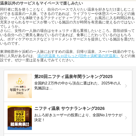
温泉以外のサービスもマイペースで楽しみたい
同行者に気を使うことなく、自分のペースで入りたい温泉を好きなだけ楽しむこと
ができる温泉の一人旅。できるのであれば、ライブラリーや休憩スペースなどの施
設や、一人でも体験できるアクティビティープランなど、お風呂に入る時間以外も
充実させられるサービスが整っている施設の方が時間を有意義に使えるのではない
でしょうか。
さらに、女性の一人旅の場合はセキュリティ面も重視したいところ。普段頑張って
いる自分へのご褒美も兼ねているのであれば、食事にこだわっているのはもちろ
ん、ボディケアやエステなどトリートメントサービスを提供している施設を選びた
いものです。
東津軽郡外ケ浜町の一人旅におすすめの温泉、日帰り温泉、スーパー銭湯の中でも
特に人気があるのは、
湯の沢温泉 ちゃぽらっと(旧外ヶ浜町湯の沢温泉）
などの施
設です。ぜひ一度は足を運んでみてください。
第20回ニフティ温泉年間ランキング2025
全国約2.2万件の中から頂点に選ばれた、2025年の人
気施設は…
ニフティ温泉 サウナランキング2026
おふろ好きユーザーの投票により、全国No.1サウナが
決定！