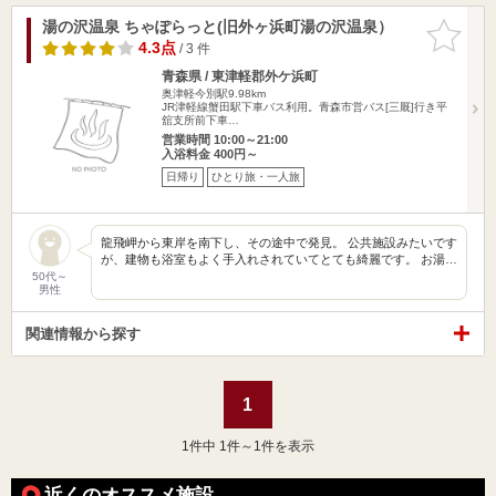
湯の沢温泉 ちゃぽらっと(旧外ヶ浜町湯の沢温泉）
お気に入
りに追加
4.3点
/ 3 件
青森県 / 東津軽郡外ケ浜町
奥津軽今別駅9.98km
JR津軽線蟹田駅下車バス利用。青森市営バス[三厩]行き平
舘支所前下車…
営業時間 10:00～21:00
入浴料金 400円～
日帰り
ひとり旅・一人旅
龍飛岬から東岸を南下し、その途中で発見。 公共施設みたいです
が、建物も浴室もよく手入れされていてとても綺麗です。 お湯…
50代～
男性
関連情報から探す
1
1
件中 1件～1件を表示
近くのオススメ施設