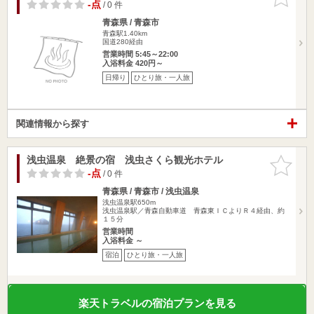
りに追加
-点
/ 0 件
青森県 / 青森市
青森駅1.40km
国道280経由
営業時間 5:45～22:00
入浴料金 420円～
日帰り
ひとり旅・一人旅
関連情報から探す
浅虫温泉 絶景の宿 浅虫さくら観光ホテル
お気に入
りに追加
-点
/ 0 件
青森県 / 青森市 / 浅虫温泉
浅虫温泉駅650m
浅虫温泉駅／青森自動車道 青森東ＩＣよりＲ４経由、約
１５分
営業時間
入浴料金 ～
宿泊
ひとり旅・一人旅
楽天トラベルの宿泊プランを見る