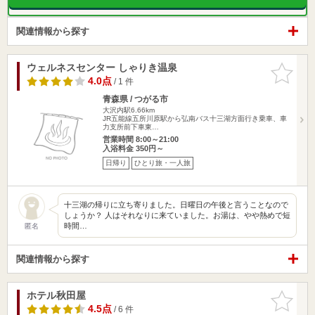
関連情報から探す
ウェルネスセンター しゃりき温泉
お気に入
りに追加
4.0点
/ 1 件
青森県 / つがる市
大沢内駅6.66km
JR五能線五所川原駅から弘南バス十三湖方面行き乗車、車
力支所前下車東…
営業時間 8:00～21:00
入浴料金 350円～
日帰り
ひとり旅・一人旅
十三湖の帰りに立ち寄りました。日曜日の午後と言うことなので
しょうか？ 人はそれなりに来ていました。お湯は、やや熱めで短
時間…
匿名
関連情報から探す
ホテル秋田屋
お気に入
りに追加
4.5点
/ 6 件