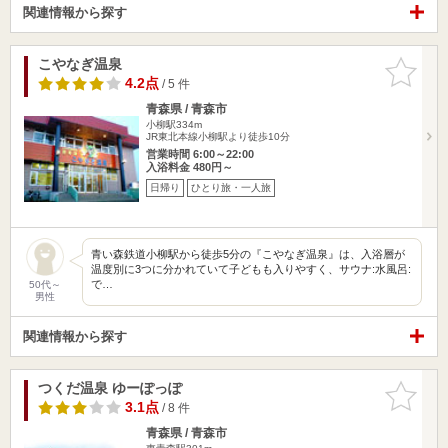
関連情報から探す
こやなぎ温泉
お気に入
りに追加
4.2点
/ 5 件
青森県 / 青森市
小柳駅334m
JR東北本線小柳駅より徒歩10分
営業時間 6:00～22:00
入浴料金 480円～
日帰り
ひとり旅・一人旅
青い森鉄道小柳駅から徒歩5分の『こやなぎ温泉』は、入浴層が
温度別に3つに分かれていて子どもも入りやすく、サウナ:水風呂:
で…
50代～
男性
関連情報から探す
つくだ温泉 ゆーぽっぽ
お気に入
りに追加
3.1点
/ 8 件
青森県 / 青森市