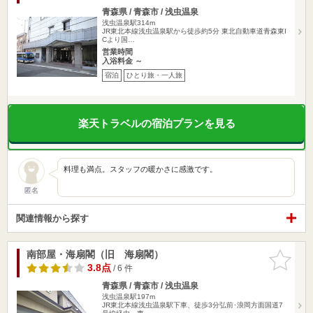
青森県 / 青森市 / 浅虫温泉
浅虫温泉駅314m
JR東北本線浅虫温泉駅から徒歩約5分 東北自動車道青森東I
Cより国…
営業時間
入浴料金 ～
宿泊
ひとり旅・一人旅
楽天トラベルの宿泊プランを見る
料理も満点。スタッフの暖かさに感激です。
匿名
関連情報から探す
南部屋・海扇閣（旧 海扇閣）
お気に入
りに追加
3.8点
/ 6 件
青森県 / 青森市 / 浅虫温泉
浅虫温泉駅197m
JR東北本線浅虫温泉駅下車、徒歩3分弘前･浪岡方面国道7