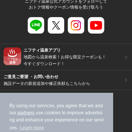
ニフティ温泉公式アカウントをフォローして
おトク情報やクーポン情報を受け取ろう
ニフティ温泉アプリ
地図から温泉検索！お得な限定クーポンも！
今すぐダウンロード！
ご意見ご要望 ・お問い合わせ
施設データの新規追加や修正依頼もこちらから
スマートフォン
/
PC
加盟店募集（資料請求）
広告出稿のご案内
By using our services, you agree that we and
our
partners
use cookies to improve advertisi
利用規約
ライフスタイルMEMBERS+規約
ng and enhance your experience on our servi
特定商取引法に基づく表記
ヘルプ
採用情報
ces.
Learn more
運営会社
個人情報保護ポリシー