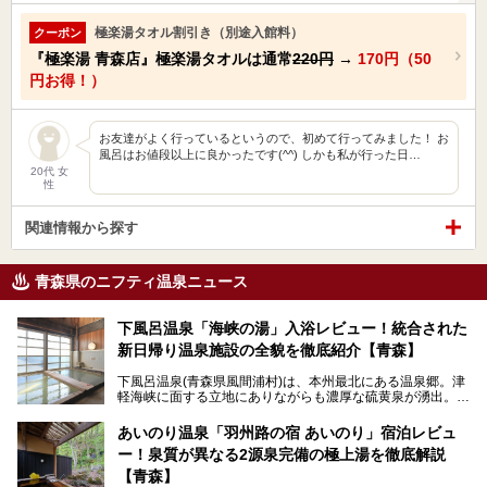
極楽湯タオル割引き（別途入館料）
クーポン
『極楽湯 青森店』極楽湯タオルは通常
220円
→
170円（50
円お得！）
お友達がよく行っているというので、初めて行ってみました！ お
風呂はお値段以上に良かったです(^^) しかも私が行った日…
20代 女
性
関連情報から探す
青森県のニフティ温泉ニュース
下風呂温泉「海峡の湯」入浴レビュー！統合された
新日帰り温泉施設の全貌を徹底紹介【青森】
下風呂温泉(青森県風間浦村)は、本州最北にある温泉郷。津
軽海峡に面する立地にありながらも濃厚な硫黄泉が湧出。良
質の温泉や新鮮な海の幸を求め、遠隔地ながらも全国から温
泉ファンが訪れる温泉地です。
あいのり温泉「羽州路の宿 あいのり」宿泊レビュ
ー！泉質が異なる2源泉完備の極上湯を徹底解説
「海峡の湯」は、以前あった2つの共同浴場を統合し、2020
年12月にオープンした日帰り入浴施設。かつて別々の共同
【青森】