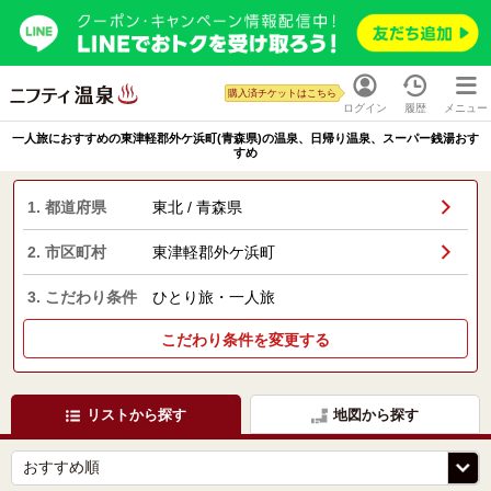
購入済チケットはこちら
ログイン
履歴
メニュー
一人旅におすすめの東津軽郡外ケ浜町(青森県)の温泉、日帰り温泉、スーパー銭湯おす
すめ
1. 都道府県
東北 / 青森県
2. 市区町村
東津軽郡外ケ浜町
3. こだわり条件
ひとり旅・一人旅
こだわり条件を変更する
リストから探す
地図から探す