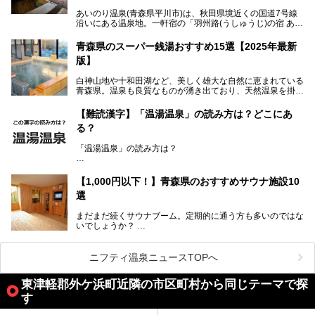
浴場で使用された2つの源泉を楽しめる点が魅力です。また
無料休憩室や食事処も併設し、地元常連客のみならず観光客
あいのり温泉(青森県平川市)は、秋田県境近くの国道7号線
にも利用しやすい施設へ変貌しました。
沿いにある温泉地。一軒宿の「羽州路(うしゅうじ)の宿 あい
今回、筆者は実際に海峡の湯へ訪問・入浴し、その魅力を徹
のり」があります。最大の特徴が、炭酸ガスを含む食塩泉
底解説します！
(通称:赤湯)と無色透明の単純温泉という2種類の源泉を使用
青森県のスーパー銭湯おすすめ15選【2025年最新
し、いずれも源泉100％かけ流しで提供している点でしょ
版】
う。
白神山地や十和田湖など、美しく雄大な自然に恵まれている
今回筆者は実際に宿泊し、大浴場と露天風呂付き客室を中心
青森県。温泉も良質なものが湧き出ており、天然温泉を掛け
に「羽州路の宿 あいのり」を詳細にご紹介。秋田県側を含
流しで贅沢に堪能できる温泉施設がたくさんあります。青森
むこの一帯は日本でも有数の個性的な温泉がひしめくエリア
の山並みを眺めながら温泉に浸かり、お食事処でおいしいご
ですが、実はあいのり温泉も決して見逃せない極上湯のひと
【難読漢字】「温湯温泉」の読み方は？どこにあ
当地グルメを味わうひとときは格別ですね！
つ。その魅力を徹底解説します！
る？
今回は、青森県でおすすめのスーパー銭湯を紹介します。
「また来たい！」と思えるお気に入りの施設をぜひ見つけて
「温湯温泉」の読み方は？
ください。
読めそうで読めない、難読温泉地名漢字。あなたは読めます
か？
【1,000円以下！】青森県のおすすめサウナ施設10
選
まだまだ続くサウナブーム。定期的に通う方も多いのではな
いでしょうか？
そこでコスパ抜群！1,000円以下でサウナを楽しめる施設を
紹介します。
ニフティ温泉ニュースTOPへ
格安でも充実の施設でサウナを楽しみませんか？
東津軽郡外ケ浜町近隣の市区町村から同じテーマで探
今回は青森県にある1,000円以下のおすすめサウナ施設を紹
す
介します！