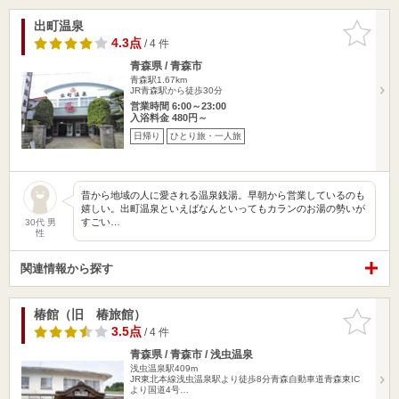
出町温泉
お気に入
りに追加
4.3点
/ 4 件
青森県 / 青森市
青森駅1.67km
JR青森駅から徒歩30分
営業時間 6:00～23:00
入浴料金 480円～
日帰り
ひとり旅・一人旅
昔から地域の人に愛される温泉銭湯。早朝から営業しているのも
嬉しい。出町温泉といえばなんといってもカランのお湯の勢いが
すごい…
30代 男
性
関連情報から探す
椿館（旧 椿旅館）
お気に入
りに追加
3.5点
/ 4 件
青森県 / 青森市 / 浅虫温泉
浅虫温泉駅409m
JR東北本線浅虫温泉駅より徒歩8分青森自動車道青森東IC
より国道4号…