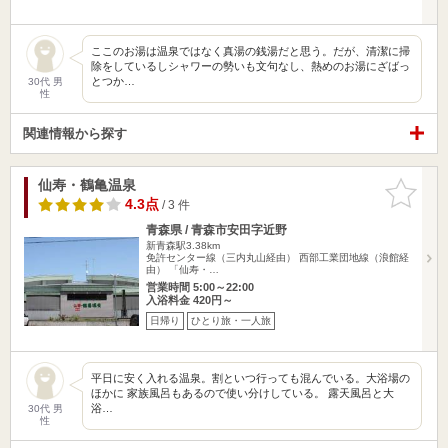
ここのお湯は温泉ではなく真湯の銭湯だと思う。だが、清潔に掃
除をしているしシャワーの勢いも文句なし、熱めのお湯にざばっ
とつか…
30代 男
性
関連情報から探す
仙寿・鶴亀温泉
お気に入
りに追加
4.3点
/ 3 件
青森県 / 青森市安田字近野
新青森駅3.38km
免許センター線（三内丸山経由） 西部工業団地線（浪館経
由） 「仙寿・…
営業時間 5:00～22:00
入浴料金 420円～
日帰り
ひとり旅・一人旅
平日に安く入れる温泉。割といつ行っても混んでいる。大浴場の
ほかに 家族風呂もあるので使い分けしている。 露天風呂と大
浴…
30代 男
性