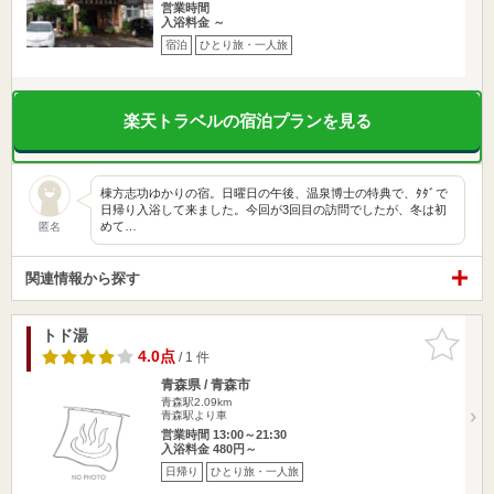
営業時間
入浴料金 ～
宿泊
ひとり旅・一人旅
楽天トラベルの宿泊プランを見る
棟方志功ゆかりの宿。日曜日の午後、温泉博士の特典で、ﾀﾀﾞで
日帰り入浴して来ました。今回が3回目の訪問でしたが、冬は初
めて…
匿名
関連情報から探す
トド湯
お気に入
りに追加
4.0点
/ 1 件
青森県 / 青森市
青森駅2.09km
青森駅より車
営業時間 13:00～21:30
入浴料金 480円～
日帰り
ひとり旅・一人旅