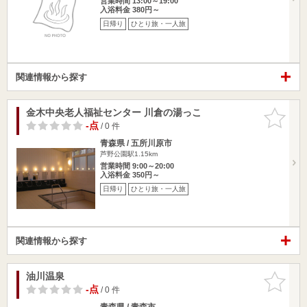
営業時間 13:00～19:00
入浴料金 380円～
日帰り
ひとり旅・一人旅
関連情報から探す
金木中央老人福祉センター 川倉の湯っこ
お気に入
りに追加
-点
/ 0 件
青森県 / 五所川原市
芦野公園駅1.15km
営業時間 9:00～20:00
入浴料金 350円～
日帰り
ひとり旅・一人旅
関連情報から探す
油川温泉
お気に入
りに追加
-点
/ 0 件
青森県 / 青森市