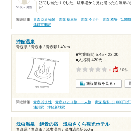
訪問し当たりでした。駐車場から見た湯ったら温泉の
50代～ 男性
ピ…
関連情報
青森 塩化物泉
青森 糖尿病
青森 冷え性
青森 格安（1,00
津軽宮田駅
沖館温泉
青森県 / 青森市 /
青森駅1.40km
■営業時間 5:45～22:00
■入浴料 420円～
- 点
/ 0件
施設情報を見る
関連情報
青森 冷え性
青森 ひとり旅・一人旅
青森 格安（1,000円以
油川駅
津軽新城駅
浅虫温泉 絶景の宿 浅虫さくら観光ホテル
青森県 / 青森市 / 浅虫温泉 /
浅虫温泉駅650m