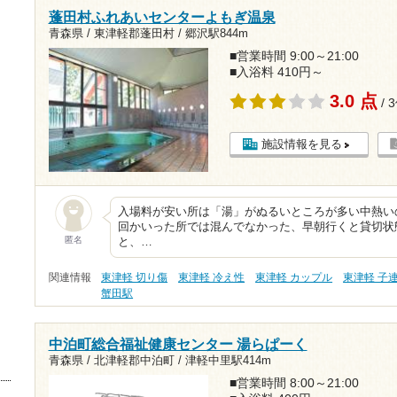
蓬田村ふれあいセンターよもぎ温泉
青森県 / 東津軽郡蓬田村 /
郷沢駅844m
■営業時間 9:00～21:00
■入浴料 410円～
3.0 点
/ 
施設情報を見る
入場料が安い所は「湯」がぬるいところが多い中熱い
回かいった所では混んでなかった、早朝行くと貸切状
匿名
と、…
関連情報
東津軽 切り傷
東津軽 冷え性
東津軽 カップル
東津軽 子
蟹田駅
中泊町総合福祉健康センター 湯らぱーく
青森県 / 北津軽郡中泊町 /
津軽中里駅414m
■営業時間 8:00～21:00