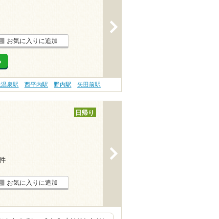
>
お気に入りに追加
る
虫温泉駅
西平内駅
野内駅
矢田前駅
日帰り
>
1件
お気に入りに追加