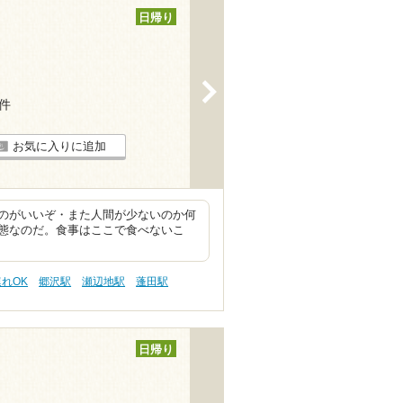
日帰り
>
3件
お気に入りに追加
のがいいぞ・また人間が少ないのか何
態なのだ。食事はここで食べないこ
連れOK
郷沢駅
瀬辺地駅
蓬田駅
日帰り