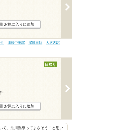
>
お気に入りに追加
え性
津軽中里駅
深郷田駅
大沢内駅
日帰り
>
1件
お気に入りに追加
いて、油川温泉ってよさそう！と思い