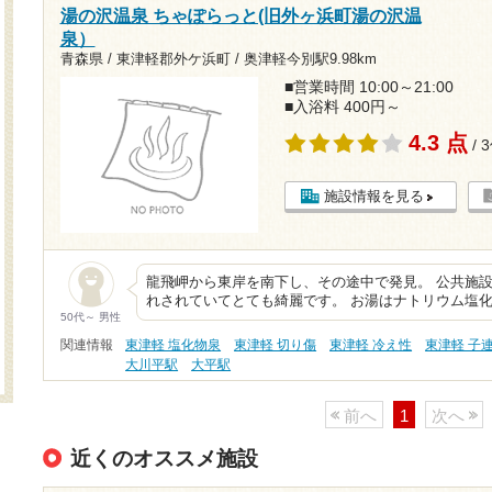
湯の沢温泉 ちゃぽらっと(旧外ヶ浜町湯の沢温
泉）
青森県 / 東津軽郡外ケ浜町 /
奥津軽今別駅9.98km
■営業時間 10:00～21:00
■入浴料 400円～
4.3 点
/ 
施設情報を見る
龍飛岬から東岸を南下し、その途中で発見。 公共施
れされていてとても綺麗です。 お湯はナトリウム塩
50代～ 男性
関連情報
東津軽 塩化物泉
東津軽 切り傷
東津軽 冷え性
東津軽 子
大川平駅
大平駅
前へ
1
次へ
近くのオススメ施設