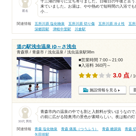
十三湖の帰りに立ち寄りました。日曜日の午後と言う
来ていました。お湯は、やや熱めで短時間の入浴でも
匿名
小…
関連情報
五所川原 塩化物泉
五所川原 切り傷
五所川原 冷え性
五所
深郷田駅
津軽中里駅
川倉駅
道の駅浅虫温泉 ゆ～さ浅虫
青森県 / 青森市 / 浅虫温泉 /
浅虫温泉駅98m
■営業時間 7:00～21:00
■入浴料 360円～
3.0 点
/ 
施設情報を見る
青森市内の温泉の中でも割と入館料が安いほうなので
の前に広がる陸奥湾の景色が素晴らしい。夜は船の灯
30代 男性
関連情報
青森 塩化物泉
青森 痛風（つうふう）
青森 糖尿病
青森 
矢田前駅