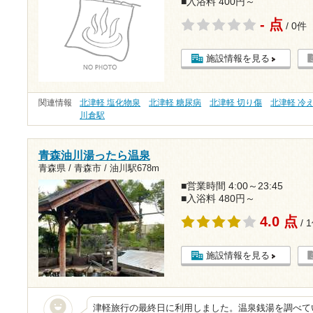
■入浴料 400円～
- 点
/ 0件
施設情報を見る
関連情報
北津軽 塩化物泉
北津軽 糖尿病
北津軽 切り傷
北津軽 冷
川倉駅
青森油川湯ったら温泉
青森県 / 青森市 /
油川駅678m
■営業時間 4:00～23:45
■入浴料 480円～
4.0 点
/ 
施設情報を見る
津軽旅行の最終日に利用しました。温泉銭湯を調べて