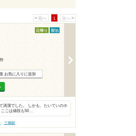
前へ
1
次へ
日帰り
宿泊
>
1件
お気に入りに追加
る
て清潔でした。 しかも、たいていのホ
 ここは値段も50…
性
三厩駅