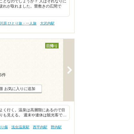
ことなのでしょうか？ 人はそれなりに
疲れが取れました。畳敷きの広間で
川原 ひとり旅・一人旅
大沢内駅
日帰り
>
16件
お気に入りに追加
よく行く。温泉は高層階にあるので目
りも見える。 週末や連休は観光客で…
切り傷
浅虫温泉駅
西平内駅
野内駅