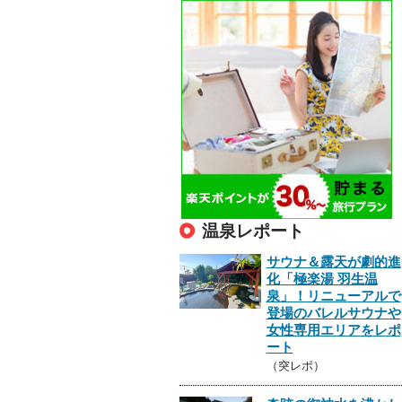
温泉レポート
サウナ＆露天が劇的進
化「極楽湯 羽生温
泉」！リニューアルで
登場のバレルサウナや
女性専用エリアをレポ
ート
（突レポ）