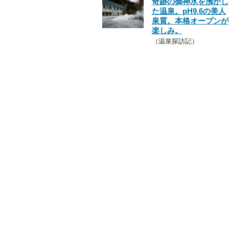
奇跡の御神水を沸かし
た温泉。pH9.6の美人
泉質。本格オープンが
楽しみ。
（温泉探訪記）