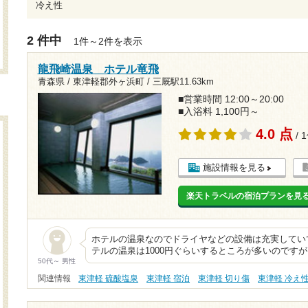
冷え性
2 件中
1件～2件を表示
龍飛崎温泉 ホテル竜飛
青森県 / 東津軽郡外ヶ浜町 /
三厩駅11.63km
■営業時間 12:00～20:00
■入浴料 1,100円～
4.0 点
/ 
施設情報を見る
楽天トラベルの宿泊プランを見
ホテルの温泉なのでドライヤなどの設備は充実してい
テルの温泉は1000円ぐらいするところが多いのですが
50代～ 男性
関連情報
東津軽 硫酸塩泉
東津軽 宿泊
東津軽 切り傷
東津軽 冷え