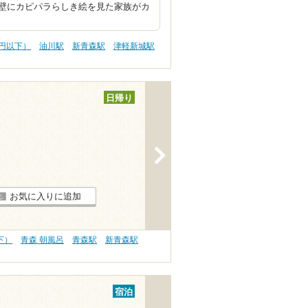
壁にカピパラらしき絵を見た家族がカ
0円以下）
油川駅
新青森駅
津軽新城駅
日帰り
>
お気に入りに追加
下）
青森 朝風呂
青森駅
新青森駅
宿泊