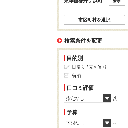
東津軽郡外ケ浜町
変更
市区町村を選択
検索条件を変更
目的別
日帰り / 立ち寄り
宿泊
口コミ評価
指定なし
以上
予算
下限なし
～