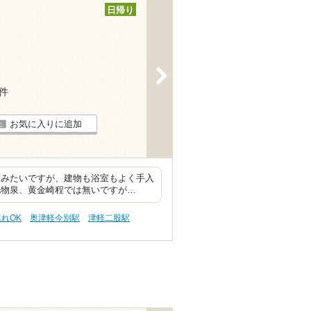
日帰り
>
3件
お気に入りに追加
設みたいですが、建物も浴室もよく手入
化物泉、黄金崎程では無いですが…
連れOK
奥津軽今別駅
津軽二股駅