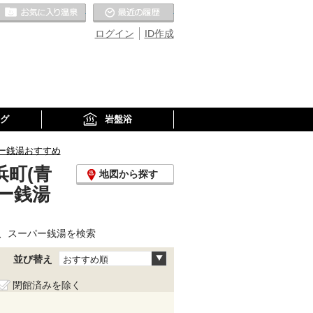
お気に入りの温泉
最近の履歴
ログイン
ID作成
グ
岩盤浴
ー銭湯おすすめ
町(青
地図から探す
ー銭湯
、スーパー銭湯を検索
並び替え
おすすめ順
閉館済みを除く