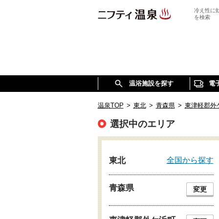
冷え性に
を検索
温浴施設を探す
電
温泉TOP
>
東北
>
青森県
>
東津軽郡外
選択中のエリア
全国から探す
東北
青森県
変更