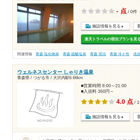
- 点
/ 0件
施設情報を見る
楽天トラベルの宿泊プランを見
関連情報
青森 塩化物泉
青森 硫酸塩泉
青森 宿泊
青森 冷え性
浅
ウェルネスセンター しゃりき温泉
青森県 / つがる市 /
大沢内駅6.66km
■営業時間 8:00～21:00
■入浴料 350円～
4.0 点
/ 
施設情報を見る