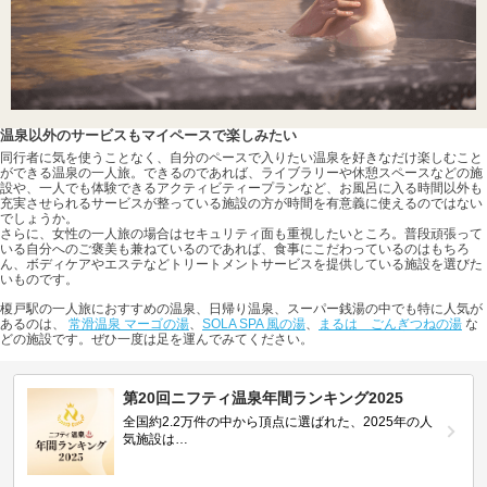
温泉以外のサービスもマイペースで楽しみたい
同行者に気を使うことなく、自分のペースで入りたい温泉を好きなだけ楽しむこと
ができる温泉の一人旅。できるのであれば、ライブラリーや休憩スペースなどの施
設や、一人でも体験できるアクティビティープランなど、お風呂に入る時間以外も
充実させられるサービスが整っている施設の方が時間を有意義に使えるのではない
でしょうか。
さらに、女性の一人旅の場合はセキュリティ面も重視したいところ。普段頑張って
いる自分へのご褒美も兼ねているのであれば、食事にこだわっているのはもちろ
ん、ボディケアやエステなどトリートメントサービスを提供している施設を選びた
いものです。
榎戸駅の一人旅におすすめの温泉、日帰り温泉、スーパー銭湯の中でも特に人気が
あるのは、
常滑温泉 マーゴの湯
、
SOLA SPA 風の湯
、
まるは ごんぎつねの湯
な
どの施設です。ぜひ一度は足を運んでみてください。
第20回ニフティ温泉年間ランキング2025
全国約2.2万件の中から頂点に選ばれた、2025年の人
気施設は…