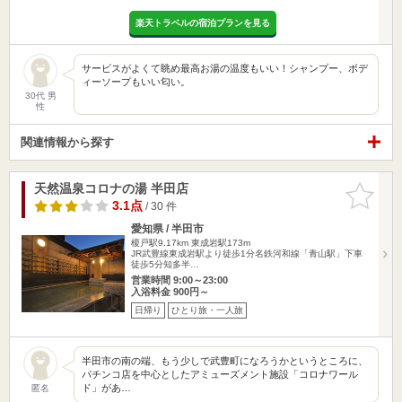
楽天トラベルの宿泊プランを見る
サービスがよくて眺め最高お湯の温度もいい！シャンプー、ボデ
ィーソープもいい匂い。
30代 男
性
関連情報から探す
天然温泉コロナの湯 半田店
お気に入
りに追加
3.1点
/ 30 件
愛知県 / 半田市
榎戸駅9.17km
東成岩駅173m
JR武豊線東成岩駅より徒歩1分名鉄河和線「青山駅」下車
徒歩5分知多半…
営業時間 9:00～23:00
入浴料金 900円～
日帰り
ひとり旅・一人旅
半田市の南の端、もう少しで武豊町になろうかというところに、
パチンコ店を中心としたアミューズメント施設「コロナワール
ド」があ…
匿名