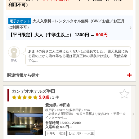
利用不可）
大人入泉料＋レンタルタオル無料（GW／お盆／お正月
電子チケット
は利用不可）
【平日限定】大人（中学生以上）
1300円
→
900円
あまりの良さに人に教えたくないほど優良でした。 露天風呂にあ
る岩の上から流れ落ちる湯は正真正銘の源泉掛け流し、天然温泉
では…
匿名
関連情報から探す
カンデオホテルズ半田
お気に入
りに追加
5.0点
/ 1 件
愛知県 / 半田市
榎戸駅9.05km
知多半田駅272m
・名鉄名古屋河和線 知多半田駅より徒歩3分 ・半田中央
インターから…
営業時間 15:00～23:00
入浴料金 800円～
日帰り
宿泊
ひとり旅・一人旅