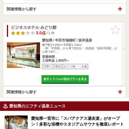
関連情報から探す
ビジネスホテル みどり館
お気に入
りに追加
3.0点
/ 1 件
愛知県 / 半田市瑞穂町 / 坂井温泉
榎戸駅10.66km
半田駅1.53km
・JR「半田駅」から車で約5分 ・名鉄線「知多半田駅」か
ら車で約7…
営業時間
入浴料金 1,980円～
日帰り
宿泊
ひとり旅・一人旅
楽天トラベルの宿泊プランを見る
関連情報から探す
愛知県のニフティ温泉ニュース
愛知県一宮市に「スパアクアス湯友楽」がオープ
ン！多彩な浴槽やスタジアムサウナを徹底レポート