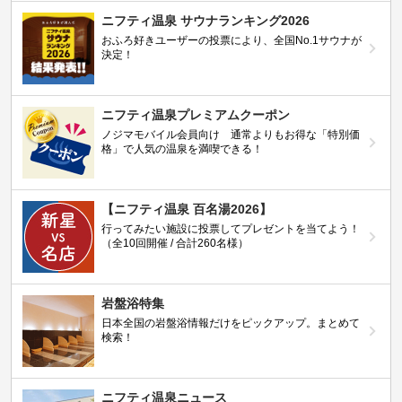
ニフティ温泉 サウナランキング2026
おふろ好きユーザーの投票により、全国No.1サウナが
決定！
ニフティ温泉プレミアムクーポン
ノジマモバイル会員向け 通常よりもお得な「特別価
格」で人気の温泉を満喫できる！
【ニフティ温泉 百名湯2026】
行ってみたい施設に投票してプレゼントを当てよう！
（全10回開催 / 合計260名様）
岩盤浴特集
日本全国の岩盤浴情報だけをピックアップ。まとめて
検索！
ニフティ温泉ニュース