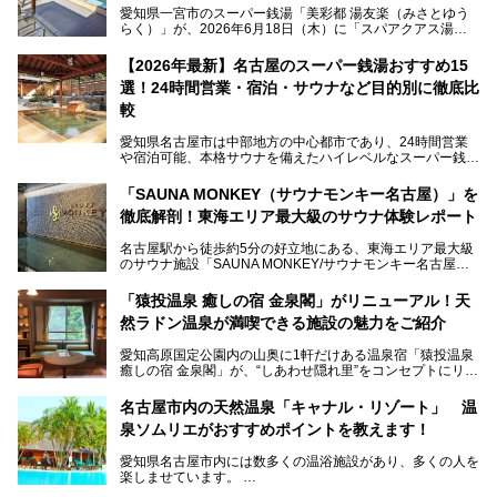
愛知県一宮市のスーパー銭湯「美彩都 湯友楽（みさとゆう
らく）」が、2026年6月18日（木）に「スパアクアス湯友
楽」としてリニューアルオープン！
【2026年最新】名古屋のスーパー銭湯おすすめ15
この地で30年にわたり愛され続けてきた施設だからこそ、
選！24時間営業・宿泊・サウナなど目的別に徹底比
地元住民をはじめオープンを待ちわびている人も多いのでは
ないでしょうか。
較
老朽化した設備の補修を機に、2年前からじっくり構想を練
ってきたというだけあって、館内の充実度は想像以上。
愛知県名古屋市は中部地方の中心都市であり、24時間営業
以前の4倍に拡張したという露天エリアや10の浴槽、40人収
や宿泊可能、本格サウナを備えたハイレベルなスーパー銭湯
容の巨大なスタジアムサウナに、岩盤浴やリラクゼーション
が密集する激戦区です。
までまるごと楽しめる施設に生まれ変わりました。
「SAUNA MONKEY（サウナモンキー名古屋）」を
そのため、「日々の仕事の疲れを心身ともにリセットした
今回は、全面リニューアルして新しくなった「スパアクアス
徹底解剖！東海エリア最大級のサウナ体験レポート
い」「休日に時間を忘れて1日中ダラダラ過ごしたい」「コ
湯友楽」に一足早くお邪魔して取材してきました！
スパ良く非日常の極上体験を味わいたい」人向けの施設が多
名古屋駅から徒歩約5分の好立地にある、東海エリア最大級
くある点が魅力です！
のサウナ施設「SAUNA MONKEY/サウナモンキー名古屋」
をご存じですか？
今回は、名古屋市でおすすめのスーパー銭湯を紹介します。
「名古屋駅周辺ってサウナが少ないよね」という声をよく耳
お好みの温泉施設を見つけて楽しんでくださいね。
「猿投温泉 癒しの宿 金泉閣」がリニューアル！天
にするだけあり、アクセスの良さにも胸が高鳴ります。
然ラドン温泉が満喫できる施設の魅力をご紹介
今回は普段は男性専用となっているパブリックサウナが、女
性専用で公開される『レディースデー』が開催されたので、
愛知高原国定公園内の山奥に1軒だけある温泉宿「猿投温泉
さっそく取材してきました！
癒しの宿 金泉閣」が、“しあわせ隠れ里”をコンセプトにリニ
ューアルオープンします。
名古屋市内の天然温泉「キャナル・リゾート」 温
天然ラドン温泉が堪能できるお風呂や、新設・改装された客
泉ソムリエがおすすめポイントを教えます！
室、地元の食材と温泉水で作られたお料理……。
新しくなった「猿投温泉 癒しの宿 金泉閣」の魅力を丸ごと
愛知県名古屋市内には数多くの温浴施設があり、多くの人を
ご紹介します。
楽しませています。
その中でも今回は「キャナル・リゾート」について、温泉ソ