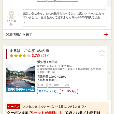
風呂の数は少ないものの銭湯と比べると少し広いスペースになっ
ていました。 立地もあって通常よりも高めの1000円代ではあ
り…
20代 男
性
関連情報から探す
まるは ごんぎつねの湯
お気に入
りに追加
3.7点
/ 93 件
愛知県 / 半田市
榎戸駅6.48km
半田口駅2.40km
名鉄河和線知多半田駅から知多バス椎の木園行きで15分、
平和町下車、徒…
営業時間 10:00～22:00
入浴料金 900円～
日帰り
ひとり旅・一人旅
電子チケットあり
クーポンあり
レンタルタオルクーポン＜1枚につき1人まで＞
クーポン
クーポン提示で
1セットが無料に！
（GW／お盆／お正月は