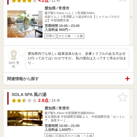
4.2点
/ 12 件
愛知県 / 常滑市
榎戸駅2.51km
りんくう常滑駅348m
名鉄りんくう常滑駅より徒歩約1分【シャトルバスのり
ば】中部国際空港 …
営業時間 10:00～23:00
入浴料金 850円～
日帰り
ひとり旅・一人旅
愛知県内でも珍しい硫黄温泉があり、皮膚トラブルのある方はぜ
ひ行ってみてはいかがですか。 私の場合は入ってすぐ痒みが治ま
り…
30代 男
性
関連情報から探す
SOLA SPA 風の湯
お気に入
りに追加
2.8点
/ 14 件
愛知県 / 常滑市
榎戸駅5.45km
中部国際空港駅680m
名古屋鉄道 中部国際空港駅より、中部国際空港「セントレ
ア」旅客ターミ…
営業時間 10:00～21:00
入浴料金 1,500円～
日帰り
宿泊
ひとり旅・一人旅