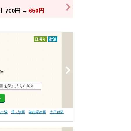
>
】
700円
→
650円
日帰り
宿泊
>
1件
お気に入りに追加
る
肌の湯
塔ノ沢駅
箱根湯本駅
大平台駅