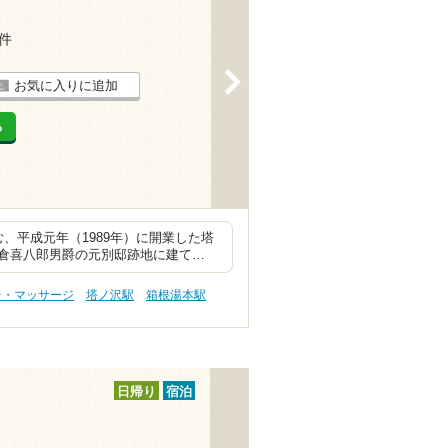
1件
>
お気に入りに追加
る
、平成元年（1989年）に開業した塔
倉喜八郎男爵の元別邸跡地に建て…
テ・マッサージ
塔ノ沢駅
箱根湯本駅
日帰り
宿泊