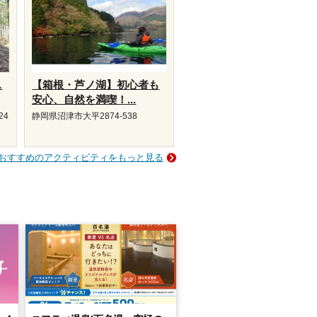
ス
【箱根・芦ノ湖】初心者も
安心、自然を満喫！...
24
静岡県沼津市大平2874-538
おすすめのアクティビティをもっと見る