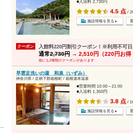
■入浴料 2,730円
4.5 点
/ 
施設情報を見る
入館料220円割引クーポン！※利用不可日あ
クーポン
通常
2,730円
→
2,510円（220円お
他にも2種類のクーポンがあります
早雲足洗いの湯 和泉（いずみ）
神奈川県 / 足柄下郡箱根町 / 箱根湯本温泉
■営業時間 10:00～21:00
■入浴料 1,350円
3.8 点
/ 
施設情報を見る