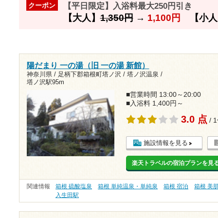
【平日限定】入浴料最大250円引き
クーポン
【大人】
1,350円
→
1,100円
【小人
陽だまり 一の湯（旧 一の湯 新館）
神奈川県 / 足柄下郡箱根町塔ノ沢 / 塔ノ沢温泉 /
塔ノ沢駅95m
■営業時間 13:00～20:00
■入浴料 1,400円～
3.0 点
/ 
施設情報を見る
楽天トラベルの宿泊プランを見
関連情報
箱根 硫酸塩泉
箱根 単純温泉・単純泉
箱根 宿泊
箱根 美
入生田駅