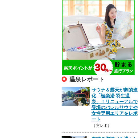
温泉レポート
サウナ＆露天が劇的進
化「極楽湯 羽生温
泉」！リニューアルで
登場のバレルサウナや
女性専用エリアをレポ
ート
（突レポ）