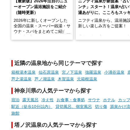
【最新版】2026年注目のニュ
ニフティ温泉が新提案「占
ーオープン温浴施設をご紹介
ンチ」スタート！温泉×占い
（随時更新）
湯あがりに、こころもスッ
2026年に新しくオープンした
ニフティ温泉から、温浴施
全国の温泉・スーパー銭湯・サ
新しい楽しみ方をご提案！
ウナ・スパをまとめてご紹介！
※随時更新しています
温泉で体を癒したあとに、
でこころもスッキリ──そん
天然温泉や露天風呂、注目のサ
新体験が楽しめる「占いベ
ウナなど、こだわりの魅力がつ
チ」を展開中♨
まったスポットが続々登場して
近隣の温泉地から同じテーマで探す
います。
手相やタロットなど気軽に
現地取材記事もあわせて紹介し
める占いで、“ととのう”お
箱根湯本温泉
仙石原温泉
宮ノ下温泉
強羅温泉
小涌谷温泉
ていますので、気になる施設は
時間を、もっと特別に。
芦之湯温泉
芦ノ湖温泉
木賀温泉
元箱根温泉
ぜひチェックして次のおでかけ
先の参考にしてみてください
神奈川県の人気テーマから探す
ね。
宿泊
露天風呂
冷え性
お食事・食事処
サウナ
ホテル
カッ
駅近（徒歩10分以内）
貸切風呂、個室風呂
切り傷
源泉かけ
旅館
塔ノ沢温泉の人気テーマから探す