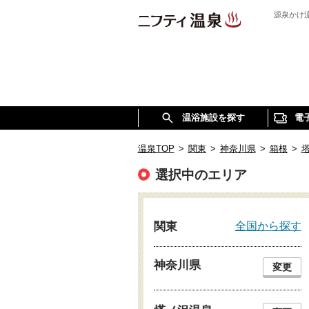
源泉かけ
温浴施設を探す
電
温泉TOP
>
関東
>
神奈川県
>
箱根
>
選択中のエリア
全国から探す
関東
神奈川県
変更