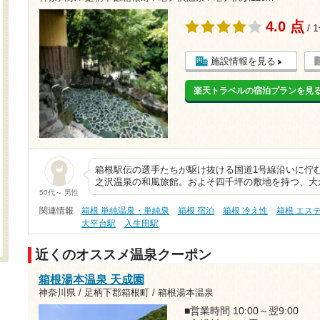
4.0 点
/ 
施設情報を見る
楽天トラベルの宿泊プランを見
箱根駅伝の選手たちが駆け抜ける国道1号線沿いに佇む
之沢温泉の和風旅館。およそ四千坪の敷地を持つ、大
50代～ 男性
関連情報
箱根 単純温泉・単純泉
箱根 宿泊
箱根 冷え性
箱根 エス
大平台駅
入生田駅
近くのオススメ温泉クーポン
箱根湯本温泉 天成園
神奈川県 / 足柄下郡箱根町 / 箱根湯本温泉
■営業時間 10:00～翌9:00