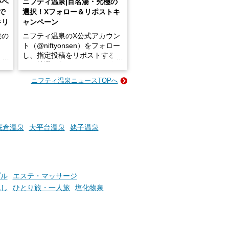
いベ
ニフティ温泉|百名湯・究極の
で
選択！Xフォロー＆リポストキ
キリ
ャンペーン
設の
ニフティ温泉のX公式アカウン
ト（@niftyonsen）をフォロー
し、指定投稿をリポストする
占い
と、抽選で各回26（ふろ）名
な
様（合計260名様）に選べるe-
ニフティ温泉ニュースTOPへ
ン
GIFT500円分をプレゼントい
たします。
楽し
ふろ
底倉温泉
大平台温泉
姥子温泉
プル
エステ・マッサージ
流し
ひとり旅・一人旅
塩化物泉