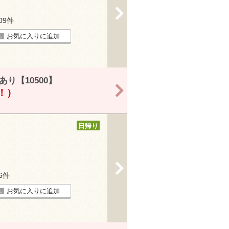
>
209件
お気に入りに追加
り【10500】
>
得！）
日帰り
>
16件
お気に入りに追加