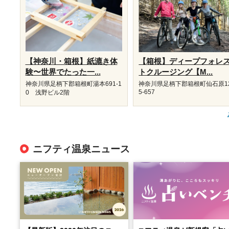
【神奈川・箱根】紙漉き体
【箱根】ディープフォレ
験〜世界でたった一...
トクルージング【M...
神奈川県足柄下郡箱根町湯本691-1
神奈川県足柄下郡箱根町仙石原1
5-657
0 浅野ビル2階
ニフティ温泉ニュース