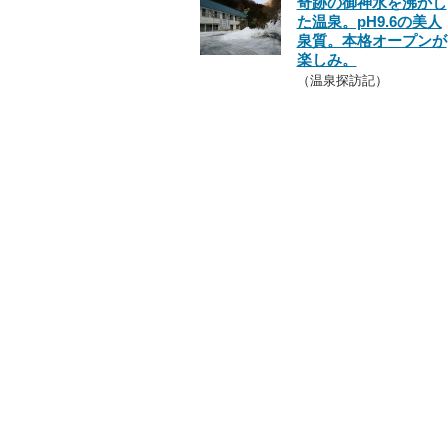
奇跡の御神水を沸かし
た温泉。pH9.6の美人
泉質。本格オープンが
楽しみ。
（温泉探訪記）