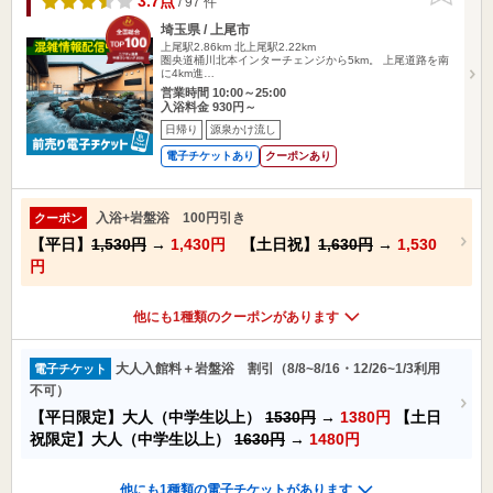
3.7点
/ 97 件
埼玉県 / 上尾市
上尾駅2.86km
北上尾駅2.22km
圏央道桶川北本インターチェンジから5km。 上尾道路を南
に4km進…
営業時間 10:00～25:00
入浴料金 930円～
日帰り
源泉かけ流し
電子チケットあり
クーポンあり
入浴+岩盤浴 100円引き
クーポン
【平日】
1,530円
→
1,430円
【土日祝】
1,630円
→
1,530
円
他にも1種類のクーポンがあります
大人入館料＋岩盤浴 割引（8/8~8/16・12/26~1/3利用
電子チケット
不可）
【平日限定】大人（中学生以上）
1530円
→
1380円
【土日
祝限定】大人（中学生以上）
1630円
→
1480円
他にも1種類の電子チケットがあります