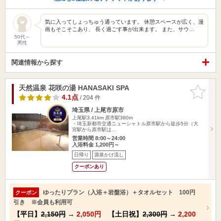
気に入ってしょっちゅう通っています。 休憩スペースが広く、漫
画もそこそこあり、 長く過ごす事が出来ます。 また、サウ…
50代～
男性
関連情報から探す
天然温泉 花咲の湯 HANASAKI SPA
お気に入
りに追加
4.1点
/ 204 件
埼玉県 / 上尾市原市
上尾駅3.41km
原市駅380m
・埼玉新都市交通ニューシャトル原市駅から徒歩5分（大
宮駅から原市駅は…
営業時間 8:00～24:00
入浴料金 1,200円～
日帰り
源泉かけ流し
クーポンあり
ゆったりプラン（入浴＋岩盤浴）＋タオルセット 100円
クーポン
引き ※会員も利用可
【平日】
2,150円
→
2,050円
【土日祝】
2,300円
→
2,200