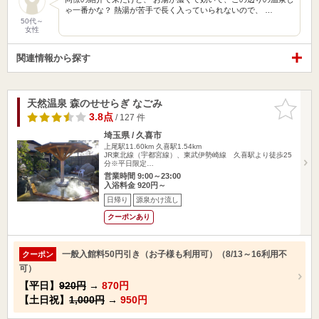
ゃ一番かな？ 熱湯が苦手で長く入っていられないので、 …
50代～
女性
関連情報から探す
天然温泉 森のせせらぎ なごみ
お気に入
りに追加
3.8点
/ 127 件
埼玉県 / 久喜市
上尾駅11.60km
久喜駅1.54km
JR東北線（宇都宮線）、東武伊勢崎線 久喜駅より徒歩25
分※平日限定…
営業時間 9:00～23:00
入浴料金 920円～
日帰り
源泉かけ流し
クーポンあり
一般入館料50円引き（お子様も利用可）（8/13～16利用不
クーポン
可）
【平日】
920円
→
870円
【土日祝】
1,000円
→
950円