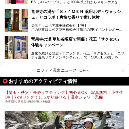
BS（スパハーブス）」と100年以上前からスキンケアを考
ウナ"施設で、男女別のお風呂のほか、水着やサウナ着で楽
案してきた「ニベア」が、期間限定でコラボ企画を開催中。
しめる男女共用屋外サウナや飲食できるととのいスペースな
読者モデルやインスタグラマーとして活躍している、美容＆
ど、ユニークなポイントがいっぱい！
竜泉寺の湯が「８ｘ４ＭＥＮ 薬用ボディウォッシ
スパ大好きの畑瀬愛さんと取材してきました。
オープン前取材に行ってきましたので、早速どこより詳しく
ュ」とコラボ！爽快な香りで癒し体験
紹介しちゃいます！
───
提供元：ニベア花王株式会社【PR】
提供元：ニベア花王株式会社【PR】
この記事はニベア花王株式会社商品のPRイベントレポート
この記事はニベア花王株式会社商品のPRイベントレポート
記事です。
記事です。
竜泉寺の湯 草加谷塚店で開催！花王「サクセス」
ーーー
体験キャンペーン
注目のボディウォッシュアイテム「８ｘ４ＭＥＮ 薬用ボデ
ィウォッシュ」と「ニフティ温泉年間ランキング2021」で
進化を続ける頭皮ケアブランド、花王「サクセス」と「ニフ
全国総合2位にランクインした人気温浴施設「竜泉寺の湯 草
ティ温泉サウナランキング2023」で「SUCCESS賞」を獲
加谷塚店」がコラボイベントを期間限定で開催中ということ
得した人気温浴施設「竜泉寺の湯 草加谷塚店」がコラボイ
で早速訪問！
ベントを開催。
気になるその内容をチェックしてきました！
ニフティ温泉ニュースTOPへ
早速訪問し、気になるその内容を取材してきました！
おすすめのアクティビティ情報
───
提供元：花王株式会社【PR】
この記事は花王株式会社商品のPRイベントレポート記事で
【埼玉・秩父・長瀞ラフティング】初心者OK｜写真無料｜小学生
す。
OK｜7kmロングでしっかり遊べる｜温水シャワー完備
埼玉県秩父郡長瀞町中野上560番