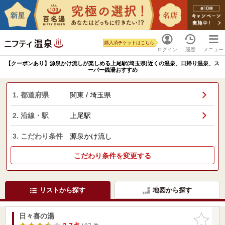
購入済チケットはこちら
ログイン
履歴
メニュー
【クーポンあり】源泉かけ流しが楽しめる上尾駅(埼玉県)近くの温泉、日帰り温泉、ス
ーパー銭湯おすすめ
1. 都道府県
関東 / 埼玉県
2. 沿線・駅
上尾駅
3. こだわり条件
源泉かけ流し
こだわり条件を変更する
リストから探す
地図から探す
日々喜の湯
お気に入
りに追加