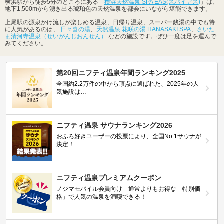
横浜駅から徒歩5分のところにある「
横浜天然温泉 SPA EAS(スパイアス)
」は、
地下1,500mから湧き出る琥珀色の天然温泉を都会にいながら堪能できます。
上尾駅の源泉かけ流しが楽しめる温泉、日帰り温泉、スーパー銭湯の中でも特
に人気があるのは、
日々喜の湯
、
天然温泉 花咲の湯 HANASAKI SPA
、
さいた
ま清河寺温泉（せいがんじおんせん）
などの施設です。ぜひ一度は足を運んで
みてください。
第20回ニフティ温泉年間ランキング2025
全国約2.2万件の中から頂点に選ばれた、2025年の人
気施設は…
ニフティ温泉 サウナランキング2026
おふろ好きユーザーの投票により、全国No.1サウナが
決定！
ニフティ温泉プレミアムクーポン
ノジマモバイル会員向け 通常よりもお得な「特別価
格」で人気の温泉を満喫できる！