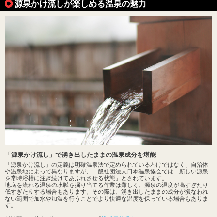
源泉かけ流しが楽しめる温泉の魅力
「源泉かけ流し」で湧き出したままの温泉成分を堪能
「源泉かけ流し」の定義は明確温泉法で定められているわけではなく、自治体
や温泉地によって異なりますが、一般社団法人日本温泉協会では「新しい源泉
を常時浴槽に注ぎ続けてあふれさせる状態」とされています。
地底を流れる温泉の水脈を掘り当てる作業は難しく、源泉の温度が高すぎたり
低すぎたりする場合もあります。その際は、湧き出したままの成分が損なわれ
ない範囲で加水や加温を行うことでより快適な温度を保っている場合もありま
す。