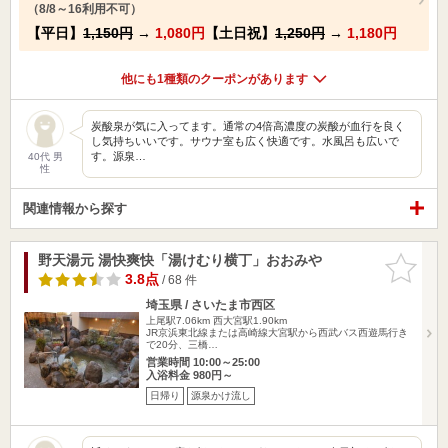
（8/8～16利用不可）
【平日】
1,150円
→
1,080円
【土日祝】
1,250円
→
1,180円
他にも1種類のクーポンがあります
炭酸泉が気に入ってます。通常の4倍高濃度の炭酸が血行を良く
し気持ちいいです。サウナ室も広く快適です。水風呂も広いで
す。源泉…
40代 男
性
関連情報から探す
野天湯元 湯快爽快「湯けむり横丁」おおみや
お気に入
りに追加
3.8点
/ 68 件
埼玉県 / さいたま市西区
上尾駅7.06km
西大宮駅1.90km
JR京浜東北線または高崎線大宮駅から西武バス西遊馬行き
で20分、三橋…
営業時間 10:00～25:00
入浴料金 980円～
日帰り
源泉かけ流し