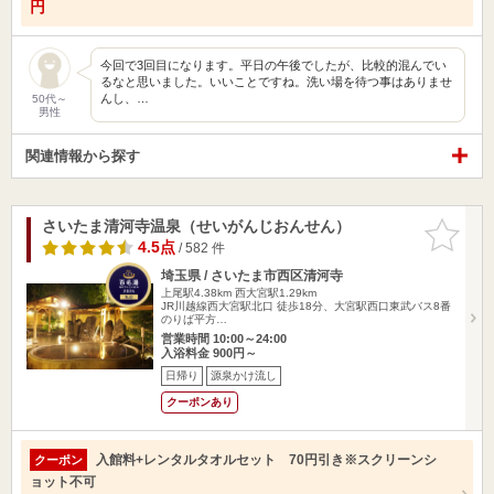
円
今回で3回目になります。平日の午後でしたが、比較的混んでい
るなと思いました。いいことですね。洗い場を待つ事はありませ
んし、…
50代～
男性
関連情報から探す
さいたま清河寺温泉（せいがんじおんせん）
お気に入
りに追加
4.5点
/ 582 件
埼玉県 / さいたま市西区清河寺
上尾駅4.38km
西大宮駅1.29km
JR川越線西大宮駅北口 徒歩18分、大宮駅西口東武バス8番
のりば平方…
営業時間 10:00～24:00
入浴料金 900円～
日帰り
源泉かけ流し
クーポンあり
入館料+レンタルタオルセット 70円引き※スクリーンシ
クーポン
ョット不可