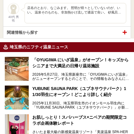
店名のとおり、なごみます。 照明が煌々としていないのが、い
い。 温泉そのものも、非加熱かけ流しで適温で良い。 砂風呂…
40代 男
性
関連情報から探す
埼玉県のニフティ温泉ニュース
「OYUGIWA にいざ温泉」がオープン！キッズから
シニアまで大満足の日帰り温浴施設
2026年5月27日、埼玉県新座市に「OYUGIWA にいざ温泉」
がニューオープンするとのことで、その情報をみなさんにい
ち早くお伝えしようとひと足お先に取材訪問。
YUBUNE SAUNA PARK（ユブネサウナパーク）1
メインとなる黒湯の天然温泉や本格的なサウナをはじめ、4
1/30羽生にオープン！どこより詳しく紹介
種類のリラックスルームやお食事処、他施設とは一線を画す
キッズコーナーなど、施設の隅々までたっぷりとチェックし
2025年11月30日、埼玉県羽生市のイオンモール羽生内に
てきました！
「YUBUNE SAUNA PARK（ユブネサウナパーク）」が新規
オープン！
お肌しっとり！スパハーブス×ニベアの期間限定コ
今年の4月1日から楽久屋グループの一員となった「湯舞音
ラボ企画体験レポート
（ユブネ）」が新ブランド「YUBUNE SAUNA PARK」を立
ち上げました。
さいたま最大級の新感覚温泉リゾート「美楽温泉 SPA-HER
湯舞音らしいサウナにこだわった遊び心満点の"銭湯×屋外サ