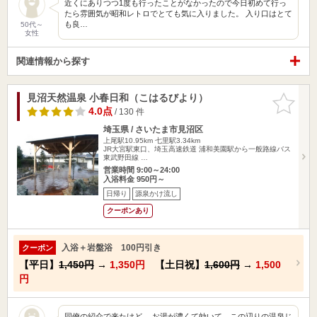
近くにありつつ1度も行ったことがなかったので今日初めて行っ
たら雰囲気が昭和レトロでとても気に入りました。 入り口はとて
も良…
50代～
女性
関連情報から探す
見沼天然温泉 小春日和（こはるびより）
お気に入
りに追加
4.0点
/ 130 件
埼玉県 / さいたま市見沼区
上尾駅10.95km
七里駅3.34km
JR大宮駅東口、埼玉高速鉄道 浦和美園駅から一般路線バス
東武野田線 …
営業時間 9:00～24:00
入浴料金 950円～
日帰り
源泉かけ流し
クーポンあり
入浴＋岩盤浴 100円引き
クーポン
【平日】
1,450円
→
1,350円
【土日祝】
1,600円
→
1,500
円
同僚の紹介で来たけど、 お湯が濃くて効いて、この辺りの温泉じ