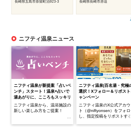
長崎県五島市奈留町泊923-3
長崎県長崎市赤迫
ニフティ温泉ニュース
ニフティ温泉が新提案「占いベ
ニフティ温泉|百名湯・究極
ンチ」スタート！温泉×占いで
選択！Xフォロー＆リポスト
湯あがりに、こころもスッキリ
ャンペーン
ニフティ温泉から、温浴施設の
ニフティ温泉のX公式アカウ
新しい楽しみ方をご提案！
ト（@niftyonsen）をフォ
し、指定投稿をリポストす
温泉で体を癒したあとに、占い
と、抽選で各回26（ふろ）
でこころもスッキリ──そんな
様（合計260名様）に選べる