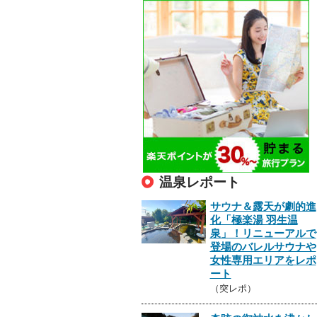
温泉レポート
サウナ＆露天が劇的進
化「極楽湯 羽生温
泉」！リニューアルで
登場のバレルサウナや
女性専用エリアをレポ
ート
（突レポ）