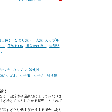
い
そんな「一人でぼんやり過ごす
時間」、ふだん後回しにしてい
た「これからのこと」や「ちょ
っとした悩み」が、頭に浮かん
でくることはありませんか？
お風呂でリラックスしているか
分以内）
ひとり旅・一人旅
カップル
らこそ向き合える、大切な自分
ージ
子連れOK
源泉かけ流し
岩盤浴
の本音。
呂
そんな心のつぶやきを、湯あが
りの温まった心のまま相談でき
たら素敵ですよね。
サウナ
カップル
冷え性
泉かけ流し
女子旅・女子会
切り傷
ニフティ温泉の「占いベンチ」
堪能
は、そんなあなたの心のつぶや
なく、自治体や温泉地によって異なりま
きをプロの占い師に相談するこ
注ぎ続けてあふれさせる状態」とされて
とができるサービスです。
が高すぎたり低すぎたりする場合もあり