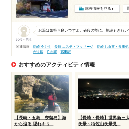
施設情報を見る
お湯は気持ち良いですよ。値段の割に、施設もきれい
50代～ 男性
関連情報
長崎 冷え性
長崎 エステ・マッサージ
長崎 お食事・食事処
赤迫駅
住吉駅
高田駅
おすすめのアクティビティ情報
【長崎・五島 奈留島】海
【長崎・長崎】世界新三
から辿る 隠れキリ...
夜景～稲佐山夜景見...