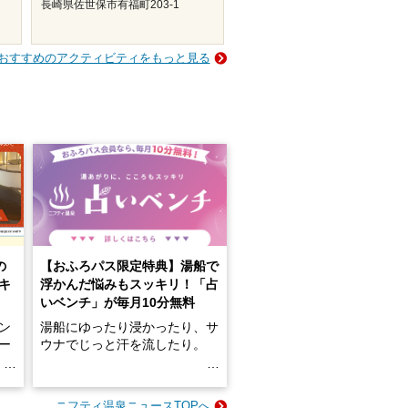
長崎県佐世保市有福町203-1
おすすめのアクティビティをもっと見る
の
【おふろパス限定特典】湯船で
キ
浮かんだ悩みもスッキリ！「占
いベンチ」が毎月10分無料
ン
湯船にゆったり浸かったり、サ
ロー
ウナでじっと汗を流したり。
る
名
e-
ニフティ温泉ニュースTOPへ