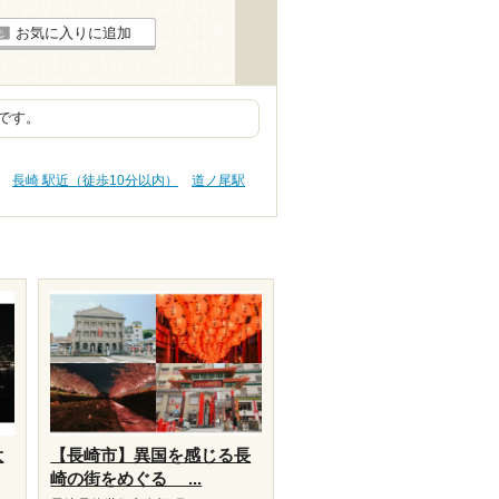
お気に入りに追加
です。
長崎 駅近（徒歩10分以内）
道ノ尾駅
大
【長崎市】異国を感じる長
崎の街をめぐる ...