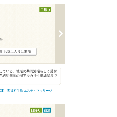
日帰り
>
3件
お気に入りに追加
している。地域の共同浴場らしく受付
色透明無臭の弱アルカリ性単純温泉で
OK
西彼杵半島 エステ・マッサージ
日帰り
宿泊