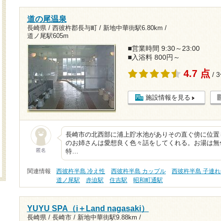
道の尾温泉
長崎県 / 西彼杵郡長与町 /
新地中華街駅6.80km
/
道ノ尾駅605m
■営業時間 9:30～23:00
■入浴料 800円～
4.7 点
/ 
施設情報を見る
長崎市の北西部に浦上貯水池がありその直ぐ傍に位置
のお姉さんは愛想良く色々話をしてくれる。お湯は無
匿名
特…
関連情報
西彼杵半島 冷え性
西彼杵半島 カップル
西彼杵半島 子連れ
道ノ尾駅
赤迫駅
住吉駅
昭和町通駅
YUYU SPA（i＋Land nagasaki）
長崎県 / 長崎市 /
新地中華街駅9.88km
/