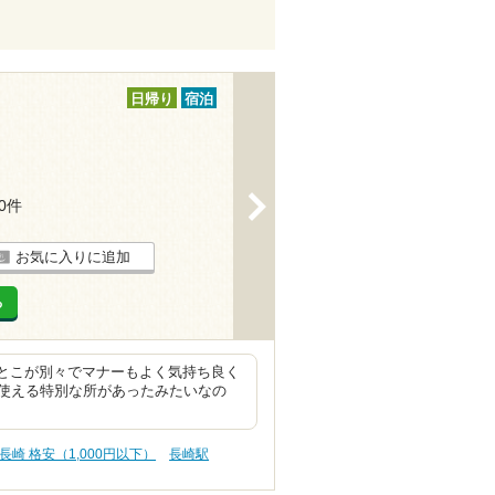
日帰り
宿泊
>
10件
お気に入りに追加
る
のとこが別々でマナーもよく気持ち良く
使える特別な所があったみたいなの
長崎 格安（1,000円以下）
長崎駅