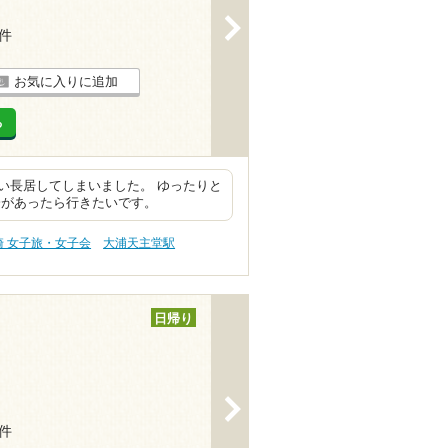
>
3件
お気に入りに追加
る
い長居してしまいました。 ゆったりと
会があったら行きたいです。
崎 女子旅・女子会
大浦天主堂駅
日帰り
>
3件