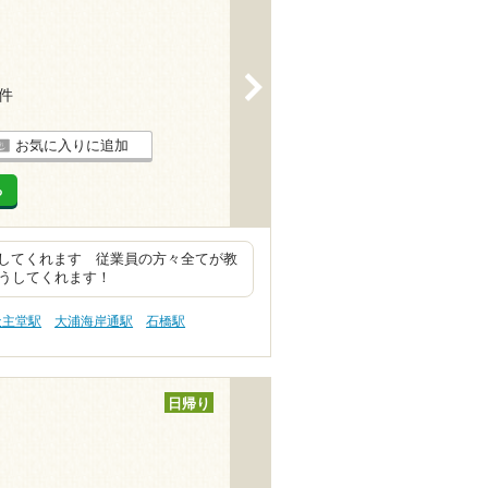
>
8件
お気に入りに追加
る
してくれます 従業員の方々全てが教
おうしてくれます！
天主堂駅
大浦海岸通駅
石橋駅
日帰り