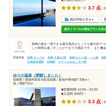
■入浴料 800円～
3.7 点
/ 
施設情報を見る
楽天トラベルの宿泊プランを見
長崎の海を一望できる露天風呂がとっても魅力的でつ
した時間を過ごすことができて大満足です。 また機
20代 女性
関連情報
長崎 カップル
長崎 子連れOK
長崎 ひとり旅・一人旅
長
大浦海岸通駅
石橋駅
メディカルセンター駅
ゆりの温泉（閉館しました）
長崎県 / 西彼杵郡長与町高田郷 /
新地中華街駅7.83km
/
道ノ尾駅731m
■営業時間 10:00～23:00
■入浴料 900円～
3.3 点
/ 