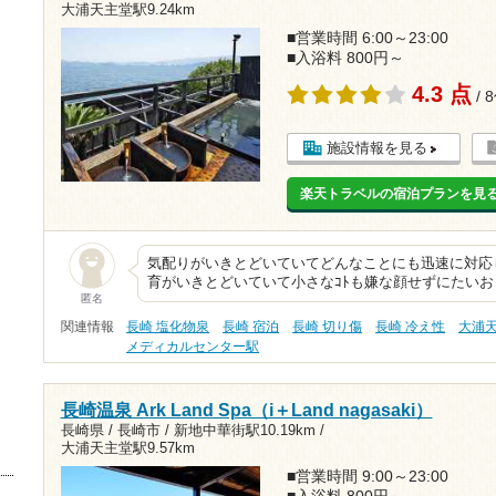
大浦天主堂駅9.24km
■営業時間 6:00～23:00
■入浴料 800円～
4.3 点
/ 
施設情報を見る
楽天トラベルの宿泊プランを見
気配りがいきとどいていてどんなことにも迅速に対応
育がいきとどいていて小さなｺﾄも嫌な顔せずにたい
匿名
関連情報
長崎 塩化物泉
長崎 宿泊
長崎 切り傷
長崎 冷え性
大浦
メディカルセンター駅
長崎温泉 Ark Land Spa（i＋Land nagasaki）
長崎県 / 長崎市 /
新地中華街駅10.19km
/
大浦天主堂駅9.57km
■営業時間 9:00～23:00