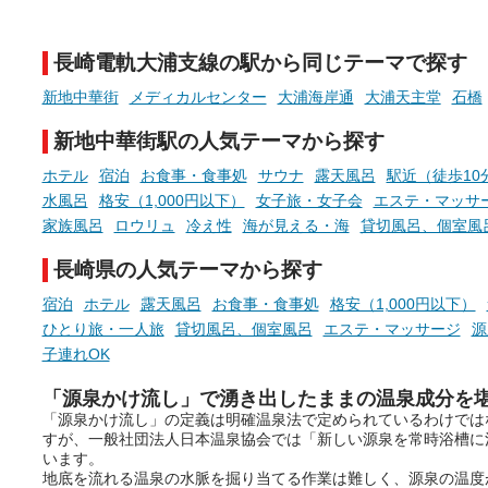
新体験が楽しめる「占いベン
GIFT500円分をプレゼント
チ」を展開中♨
たします。
長崎電軌大浦支線の駅から同じテーマで探す
手相やタロットなど気軽に楽し
める占いで、“ととのう”おふろ
新地中華街
メディカルセンター
大浦海岸通
大浦天主堂
石橋
時間を、もっと特別に。
新地中華街駅の人気テーマから探す
ホテル
宿泊
お食事・食事処
サウナ
露天風呂
駅近（徒歩10
水風呂
格安（1,000円以下）
女子旅・女子会
エステ・マッサ
家族風呂
ロウリュ
冷え性
海が見える・海
貸切風呂、個室風
長崎県の人気テーマから探す
宿泊
ホテル
露天風呂
お食事・食事処
格安（1,000円以下）
ひとり旅・一人旅
貸切風呂、個室風呂
エステ・マッサージ
源
子連れOK
「源泉かけ流し」で湧き出したままの温泉成分を
「源泉かけ流し」の定義は明確温泉法で定められているわけでは
すが、一般社団法人日本温泉協会では「新しい源泉を常時浴槽に
います。
地底を流れる温泉の水脈を掘り当てる作業は難しく、源泉の温度