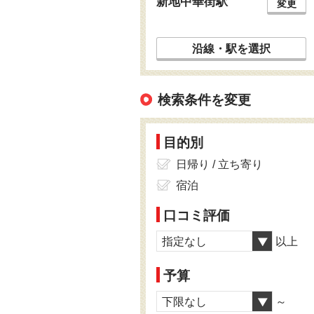
新地中華街駅
変更
沿線・駅を選択
検索条件を変更
目的別
日帰り / 立ち寄り
宿泊
口コミ評価
指定なし
以上
予算
下限なし
～