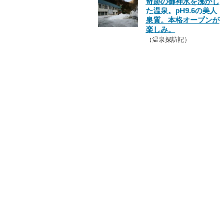
奇跡の御神水を沸かし
た温泉。pH9.6の美人
泉質。本格オープンが
楽しみ。
（温泉探訪記）