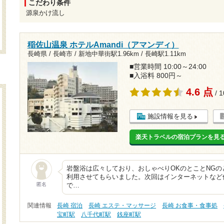
こだわり条件
源泉かけ流し
稲佐山温泉 ホテルAmandi（アマンディ）
長崎県 / 長崎市 /
新地中華街駅1.96km
/
長崎駅1.11km
■営業時間 10:00～24:00
■入浴料 800円～
4.6 点
/ 
施設情報を見る
楽天トラベルの宿泊プランを見
岩盤浴は広々しており、おしゃべりOKのとことNG
利用させてもらいました。次回はインターネットなど
匿名
で…
関連情報
長崎 宿泊
長崎 エステ・マッサージ
長崎 お食事・食事処
宝町駅
八千代町駅
銭座町駅