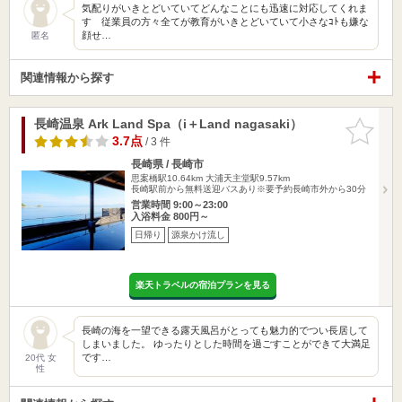
気配りがいきとどいていてどんなことにも迅速に対応してくれま
す 従業員の方々全てが教育がいきとどいていて小さなｺﾄも嫌な
顔せ…
匿名
関連情報から探す
長崎温泉 Ark Land Spa（i＋Land nagasaki）
お気に入
りに追加
3.7点
/ 3 件
長崎県 / 長崎市
思案橋駅10.64km
大浦天主堂駅9.57km
長崎駅前から無料送迎バスあり※要予約長崎市外から30分
営業時間 9:00～23:00
入浴料金 800円～
日帰り
源泉かけ流し
楽天トラベルの宿泊プランを見る
長崎の海を一望できる露天風呂がとっても魅力的でつい長居して
しまいました。 ゆったりとした時間を過ごすことができて大満足
です…
20代 女
性