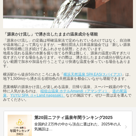
「源泉かけ流し」で湧き出したままの温泉成分を堪能
「源泉かけ流し」の定義は明確温泉法で定められているわけではなく、自治体
や温泉地によって異なりますが、一般社団法人日本温泉協会では「新しい源泉
を常時浴槽に注ぎ続けてあふれさせる状態」とされています。
地底を流れる温泉の水脈を掘り当てる作業は難しく、源泉の温度が高すぎたり
低すぎたりする場合もあります。その際は、湧き出したままの成分が損なわれ
ない範囲で加水や加温を行うことでより快適な温度を保っている場合もありま
す。
横浜駅から徒歩5分のところにある「
横浜天然温泉 SPA EAS(スパイアス)
」は、
地下1,500mから湧き出る琥珀色の天然温泉を都会にいながら堪能できます。
思案橋駅の源泉かけ流しが楽しめる温泉、日帰り温泉、スーパー銭湯の中でも
特に人気があるのは、
稲佐山温泉 ホテルAmandi（アマンディ）
、
道の尾温
泉
、
YUYU SPA（i＋Land nagasaki）
などの施設です。ぜひ一度は足を運んで
みてください。
第20回ニフティ温泉年間ランキング2025
全国約2.2万件の中から頂点に選ばれた、2025年の人
気施設は…