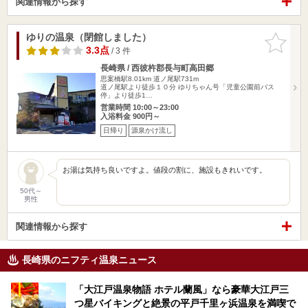
関連情報から探す
ゆりの温泉（閉館しました）
お気に入
りに追加
3.3点
/ 3 件
長崎県 / 西彼杵郡長与町高田郷
思案橋駅8.01km
道ノ尾駅731m
道ノ尾駅より徒歩１０分 ゆりちゃん号「児童公園前バス
停」より徒歩1…
営業時間 10:00～23:00
入浴料金 900円～
日帰り
源泉かけ流し
お湯は気持ち良いですよ。値段の割に、施設もきれいです。
50代～
男性
関連情報から探す
長崎県のニフティ温泉ニュース
「大江戸温泉物語 ホテル蘭風」なら豪華大江戸三
つ星バイキングと絶景の平戸千里ヶ浜温泉を満喫で