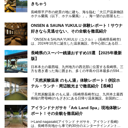
きちゃう
長崎県平戸市の絶景の地に建ち、海を臨む「大江戸温泉物語
ホテル蘭風（以下、ホテル蘭風）」。海一望のお部屋もたく
さんあるこちらのホテルで、2025年7月から話題の「大江戸
三つ星バイキング」がスタート！早速現地で体験してきまし
ONSEN & SAUNA YUKULU 体験レポート！サウナ
た。
好きなら見逃せない、その全貌を徹底紹介
このほかに、展望露天風呂や子連れで過ごしやすいキッズパ
「ONSEN & SAUNA YUKULU（ユクル）」(長崎県長崎市)
ークなどおススメのポイントがたっぷりです！周辺観光情報
は、2024年10月に誕生した温泉施設。市中心部にある巨大
も含めてご紹介します。
複合施設「長崎スタジアムシティ」の一角にあり、オープン
当初から多くのサウナ―やスパ好きに注目されています。
───
長崎県のスーパー銭湯おすすめ15選 【2025年最新
提供元：大江戸温泉物語ホテルズ＆リゾーツ株式会社【P
版】
R】
この記事は大江戸温泉物語 ホテル蘭風のPR記事です。
日本本土の最西端、九州地方の西北部に位置する長崎県。三
そこで今回は、ニフティ温泉ライターである筆者が現地体
方を透き通った海に囲まれ、多くの半島や日本最多の594も
験。天然温泉・サウナ・水風呂・別途有料のプレミアムサウ
の島々で構成される複雑な地形は、思わず息をのむほどの美
ナ・リラクゼーションスペースまで、それらの全貌を徹底紹
しい景観の宝庫です。
介します！
「天然炭酸温泉 のもん湯」体験レポート！併設ホ
長崎県にあるスーパー銭湯にも、長崎ならではの景観を存分
テル・ランチ・周辺観光まで徹底紹介【長崎】
に楽しめる施設がいくつも見られます。眺望自慢が多い長崎
県のスーパー銭湯のなかで、特におすすめの施設をご紹介し
「天然炭酸温泉 のもん湯」(長崎県長崎市)は、九州本土最西
ましょう。
南端の野母崎(のもざき)にある日帰り温泉施設。全国的にも
希少な天然の炭酸泉を楽しめる点が特徴で、遠隔地ながらも
多くの温泉ファンに親しまれています。
アイランドナガサキ「Ark Land Spa」現地体験レ
ポート！その全貌を徹底紹介
今回は、地元九州在住のニフティ温泉ライターである筆者が
「天然炭酸温泉 のもん湯」を現地体験。天然炭酸泉がある
i+Land nagasaki(アイランド ナガサキ、アイランド長崎)
大浴場をはじめ、併設のホテル「Nomon長崎」・食事(ラン
は、長崎市街地から車で約30分のエンターテインメントリ
チ)・おすすめの周辺観光まで、それらの全貌を徹底紹介し