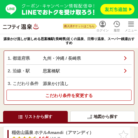
購入済チケットはこちら
ログイン
履歴
メニュー
源泉かけ流しが楽しめる思案橋駅(長崎県)近くの温泉、日帰り温泉、スーパー銭湯おす
すめ
1. 都道府県
九州・沖縄 / 長崎県
2. 沿線・駅
思案橋駅
3. こだわり条件
源泉かけ流し
こだわり条件を変更する
リストから探す
地図から探す
稲佐山温泉 ホテルAmandi（アマンディ）
お気に入
りに追加