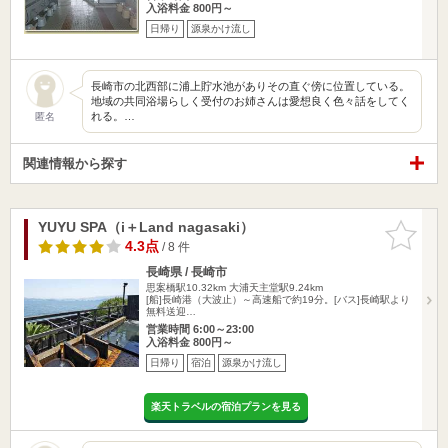
入浴料金 800円～
日帰り
源泉かけ流し
長崎市の北西部に浦上貯水池がありその直ぐ傍に位置している。
地域の共同浴場らしく受付のお姉さんは愛想良く色々話をしてく
れる。…
匿名
関連情報から探す
YUYU SPA（i＋Land nagasaki）
お気に入
りに追加
4.3点
/ 8 件
長崎県 / 長崎市
思案橋駅10.32km
大浦天主堂駅9.24km
[船]長崎港（大波止）～高速船で約19分。[バス]長崎駅より
無料送迎…
営業時間 6:00～23:00
入浴料金 800円～
日帰り
宿泊
源泉かけ流し
楽天トラベルの宿泊プランを見る