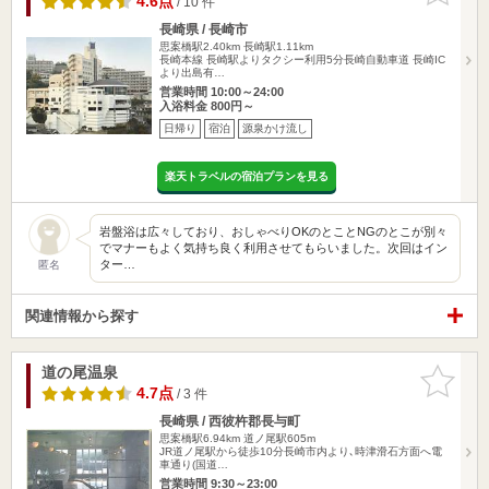
4.6点
/ 10 件
長崎県 / 長崎市
思案橋駅2.40km
長崎駅1.11km
長崎本線 長崎駅よりタクシー利用5分長崎自動車道 長崎IC
より出島有…
営業時間 10:00～24:00
入浴料金 800円～
日帰り
宿泊
源泉かけ流し
楽天トラベルの宿泊プランを見る
岩盤浴は広々しており、おしゃべりOKのとことNGのとこが別々
でマナーもよく気持ち良く利用させてもらいました。次回はイン
ター…
匿名
関連情報から探す
道の尾温泉
お気に入
りに追加
4.7点
/ 3 件
長崎県 / 西彼杵郡長与町
思案橋駅6.94km
道ノ尾駅605m
JR道ノ尾駅から徒歩10分長崎市内より､時津滑石方面へ電
車通り(国道…
営業時間 9:30～23:00