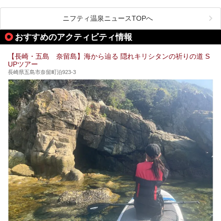
ゾート施設。伊王島全体に展開した施設群は、宿泊はもちろ
ます！
んのこと多彩なアクティビティが楽しめ、到底一日では遊び
尽くせない程！ 中でも注目すべきは、日帰り可能な3つのス
───
ニフティ温泉ニュースTOPへ
パ施設です。
提供元：天然炭酸温泉 のもん湯【PR】
この記事は天然炭酸温泉 のもん湯のPRレポート記事です。
おすすめのアクティビティ情報
今回は九州在住のニフティ温泉ライターである筆者が現地体
【長崎・五島 奈留島】海から辿る 隠れキリシタンの祈りの道 S
験し、3つのスパ施設に焦点を当て、その全貌を徹底紹介。
UPツアー
本編では、i+Land nagasakiのSPAの中核的施設ともいえる
「Ark Land Spa」をご紹介します。
長崎県五島市奈留町泊923-3