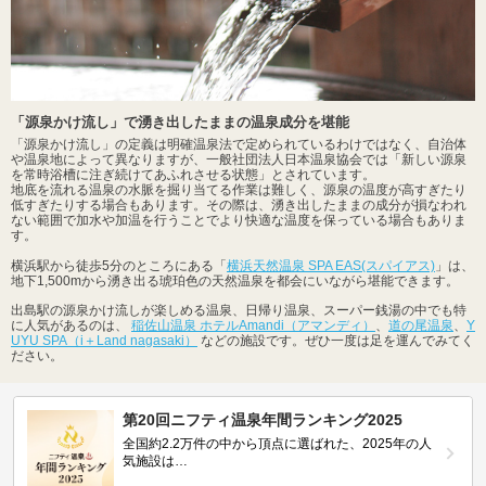
「源泉かけ流し」で湧き出したままの温泉成分を堪能
「源泉かけ流し」の定義は明確温泉法で定められているわけではなく、自治体
や温泉地によって異なりますが、一般社団法人日本温泉協会では「新しい源泉
を常時浴槽に注ぎ続けてあふれさせる状態」とされています。
地底を流れる温泉の水脈を掘り当てる作業は難しく、源泉の温度が高すぎたり
低すぎたりする場合もあります。その際は、湧き出したままの成分が損なわれ
ない範囲で加水や加温を行うことでより快適な温度を保っている場合もありま
す。
横浜駅から徒歩5分のところにある「
横浜天然温泉 SPA EAS(スパイアス)
」は、
地下1,500mから湧き出る琥珀色の天然温泉を都会にいながら堪能できます。
出島駅の源泉かけ流しが楽しめる温泉、日帰り温泉、スーパー銭湯の中でも特
に人気があるのは、
稲佐山温泉 ホテルAmandi（アマンディ）
、
道の尾温泉
、
Y
UYU SPA（i＋Land nagasaki）
などの施設です。ぜひ一度は足を運んでみてく
ださい。
第20回ニフティ温泉年間ランキング2025
全国約2.2万件の中から頂点に選ばれた、2025年の人
気施設は…