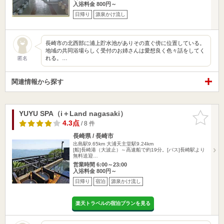
入浴料金 800円～
日帰り
源泉かけ流し
長崎市の北西部に浦上貯水池がありその直ぐ傍に位置している。
地域の共同浴場らしく受付のお姉さんは愛想良く色々話をしてく
れる。…
匿名
関連情報から探す
YUYU SPA（i＋Land nagasaki）
お気に入
りに追加
4.3点
/ 8 件
長崎県 / 長崎市
出島駅9.65km
大浦天主堂駅9.24km
[船]長崎港（大波止）～高速船で約19分。[バス]長崎駅より
無料送迎…
営業時間 6:00～23:00
入浴料金 800円～
日帰り
宿泊
源泉かけ流し
楽天トラベルの宿泊プランを見る