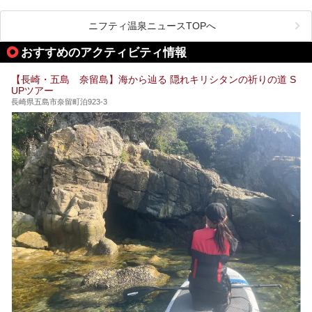
ゾート施設。伊王島全体に展開した施設群は、宿泊はもちろ
ます！
んのこと多彩なアクティビティが楽しめ、到底一日では遊び
尽くせない程！ 中でも注目すべきは、日帰り可能な3つのス
───
ニフティ温泉ニュースTOPへ
パ施設です。
提供元：天然炭酸温泉 のもん湯【PR】
この記事は天然炭酸温泉 のもん湯のPRレポート記事です。
おすすめのアクティビティ情報
今回は九州在住のニフティ温泉ライターである筆者が現地体
【長崎・五島 奈留島】海から辿る 隠れキリシタンの祈りの道 S
験し、3つのスパ施設に焦点を当て、その全貌を徹底紹介。
UPツアー
本編では、i+Land nagasakiのSPAの中核的施設ともいえる
「Ark Land Spa」をご紹介します。
長崎県五島市奈留町泊923-3