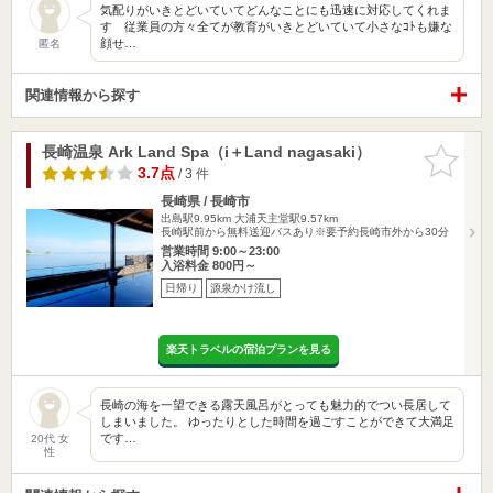
気配りがいきとどいていてどんなことにも迅速に対応してくれま
す 従業員の方々全てが教育がいきとどいていて小さなｺﾄも嫌な
顔せ…
匿名
関連情報から探す
長崎温泉 Ark Land Spa（i＋Land nagasaki）
お気に入
りに追加
3.7点
/ 3 件
長崎県 / 長崎市
出島駅9.95km
大浦天主堂駅9.57km
長崎駅前から無料送迎バスあり※要予約長崎市外から30分
営業時間 9:00～23:00
入浴料金 800円～
日帰り
源泉かけ流し
楽天トラベルの宿泊プランを見る
長崎の海を一望できる露天風呂がとっても魅力的でつい長居して
しまいました。 ゆったりとした時間を過ごすことができて大満足
です…
20代 女
性