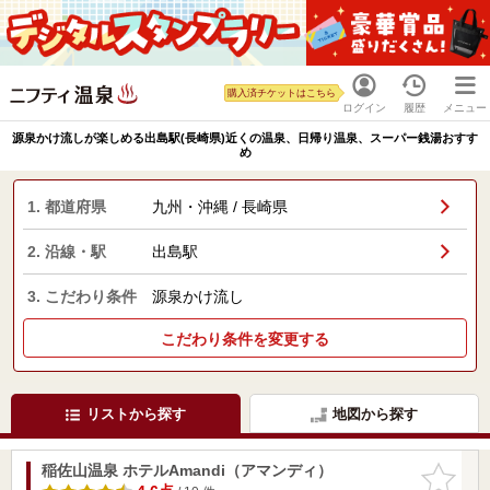
購入済チケットはこちら
ログイン
履歴
メニュー
源泉かけ流しが楽しめる出島駅(長崎県)近くの温泉、日帰り温泉、スーパー銭湯おすす
め
1. 都道府県
九州・沖縄 / 長崎県
2. 沿線・駅
出島駅
3. こだわり条件
源泉かけ流し
こだわり条件を変更する
リストから探す
地図から探す
稲佐山温泉 ホテルAmandi（アマンディ）
お気に入
りに追加