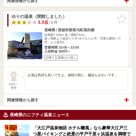
関連情報から探す
ゆりの温泉（閉館しました）
お気に入
りに追加
3.3点
/ 3 件
長崎県 / 西彼杵郡長与町高田郷
出島駅7.63km
道ノ尾駅731m
道ノ尾駅より徒歩１０分 ゆりちゃん号「児童公園前バス
停」より徒歩1…
営業時間 10:00～23:00
入浴料金 900円～
日帰り
源泉かけ流し
お湯は気持ち良いですよ。値段の割に、施設もきれいです。
50代～
男性
関連情報から探す
長崎県のニフティ温泉ニュース
「大江戸温泉物語 ホテル蘭風」なら豪華大江戸三
つ星バイキングと絶景の平戸千里ヶ浜温泉を満喫で