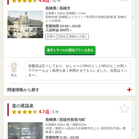
4.6点
/ 10 件
長崎県 / 長崎市
出島駅1.64km
長崎駅1.11km
長崎本線 長崎駅よりタクシー利用5分長崎自動車道 長崎IC
より出島有…
営業時間 10:00～24:00
入浴料金 800円～
日帰り
宿泊
源泉かけ流し
楽天トラベルの宿泊プランを見る
岩盤浴は広々しており、おしゃべりOKのとことNGのとこが別々
でマナーもよく気持ち良く利用させてもらいました。次回はイン
ター…
匿名
関連情報から探す
道の尾温泉
お気に入
りに追加
4.7点
/ 3 件
長崎県 / 西彼杵郡長与町
出島駅6.63km
道ノ尾駅605m
JR道ノ尾駅から徒歩10分長崎市内より､時津滑石方面へ電
車通り(国道…
営業時間 9:30～23:00