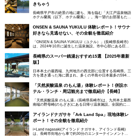
きちゃう
長崎県平戸市の絶景の地に建ち、海を臨む「大江戸温泉物語
ホテル蘭風（以下、ホテル蘭風）」。海一望のお部屋もたく
さんあるこちらのホテルで、2025年7月から話題の「大江戸
三つ星バイキング」がスタート！早速現地で体験してきまし
ONSEN & SAUNA YUKULU 体験レポート！サウナ
た。
好きなら見逃せない、その全貌を徹底紹介
このほかに、展望露天風呂や子連れで過ごしやすいキッズパ
「ONSEN & SAUNA YUKULU（ユクル）」(長崎県長崎市)
ークなどおススメのポイントがたっぷりです！周辺観光情報
は、2024年10月に誕生した温泉施設。市中心部にある巨大
も含めてご紹介します。
複合施設「長崎スタジアムシティ」の一角にあり、オープン
当初から多くのサウナ―やスパ好きに注目されています。
───
長崎県のスーパー銭湯おすすめ15選 【2025年最新
提供元：大江戸温泉物語ホテルズ＆リゾーツ株式会社【P
版】
R】
この記事は大江戸温泉物語 ホテル蘭風のPR記事です。
日本本土の最西端、九州地方の西北部に位置する長崎県。三
そこで今回は、ニフティ温泉ライターである筆者が現地体
方を透き通った海に囲まれ、多くの半島や日本最多の594も
験。天然温泉・サウナ・水風呂・別途有料のプレミアムサウ
の島々で構成される複雑な地形は、思わず息をのむほどの美
ナ・リラクゼーションスペースまで、それらの全貌を徹底紹
しい景観の宝庫です。
介します！
「天然炭酸温泉 のもん湯」体験レポート！併設ホ
長崎県にあるスーパー銭湯にも、長崎ならではの景観を存分
テル・ランチ・周辺観光まで徹底紹介【長崎】
に楽しめる施設がいくつも見られます。眺望自慢が多い長崎
県のスーパー銭湯のなかで、特におすすめの施設をご紹介し
「天然炭酸温泉 のもん湯」(長崎県長崎市)は、九州本土最西
ましょう。
南端の野母崎(のもざき)にある日帰り温泉施設。全国的にも
希少な天然の炭酸泉を楽しめる点が特徴で、遠隔地ながらも
多くの温泉ファンに親しまれています。
アイランドナガサキ「Ark Land Spa」現地体験レ
ポート！その全貌を徹底紹介
今回は、地元九州在住のニフティ温泉ライターである筆者が
「天然炭酸温泉 のもん湯」を現地体験。天然炭酸泉がある
i+Land nagasaki(アイランド ナガサキ、アイランド長崎)
大浴場をはじめ、併設のホテル「Nomon長崎」・食事(ラン
は、長崎市街地から車で約30分のエンターテインメントリ
チ)・おすすめの周辺観光まで、それらの全貌を徹底紹介し