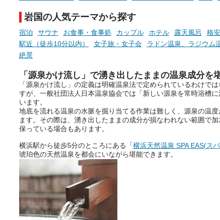
ントも予定されています。ぜひ
チェックしてください！
岩国の人気テーマから探す
───
宿泊
サウナ
お食事・食事処
カップル
ホテル
露天風呂
格安
提供元：万葉倶楽部株式会社
駅近（徒歩10分以内）
女子旅・女子会
ラドン温泉、ラジウム
【PR】
絶景
この記事は万葉倶楽部株式会社
のPR記事です。
「源泉かけ流し」で湧き出したままの温泉成分を
「源泉かけ流し」の定義は明確温泉法で定められているわけでは
すが、一般社団法人日本温泉協会では「新しい源泉を常時浴槽に
います。
地底を流れる温泉の水脈を掘り当てる作業は難しく、源泉の温度
ます。その際は、湧き出したままの成分が損なわれない範囲で加
保っている場合もあります。
横浜駅から徒歩5分のところにある「
横浜天然温泉 SPA EAS(ス
琥珀色の天然温泉を都会にいながら堪能できます。