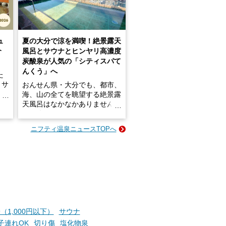
ュ
夏の大分で涼を満喫！絶景露天
介
風呂とサウナとヒンヤリ高濃度
炭酸泉が人気の「シティスパて
んくう」へ
た
・サ
おんせん県・大分でも、都市、
介！
海、山の全てを眺望する絶景露
天風呂はなかなかありません。
2026年7月3日にリニューアル
のサ
して、うみサウナ、やまサウナ
ニフティ温泉ニュースTOPへ
がつ
を新設した「シティスパてんく
して
う(CITY SPA てんくう)」は、
なんとJR大分駅直結という利
介し
便性の高さ！
設は
かけ
地上80mという圧倒的な開放感
い
が魅力。温泉、ロウリュサウ
ナ、そしてひんやりとした約2
7度の高濃度炭酸泉で交互浴し
（1,000円以下）
サウナ
てととのえば、まさに気分は天
子連れOK
切り傷
塩化物泉