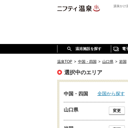
源泉かけ
温浴施設を探す
電
温泉TOP
>
中国・四国
>
山口県
>
岩国
選択中のエリア
全国から探す
中国・四国
山口県
変更