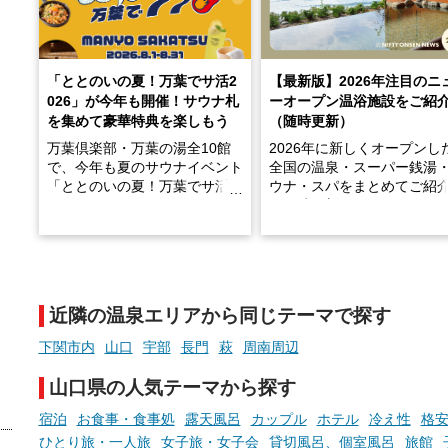
「ととのいの夏！万葉でサ活2
【最新版】2026年注目のニ
026」が今年も開催！サウナ札
ーオープン温浴施設をご紹
を集めて豪華特典を楽しもう
（随時更新）
万葉倶楽部・万葉の湯全10館
2026年に新しくオープンし
で、今年も夏のサウナイベント
全国の温泉・スーパー銭湯
「ととのいの夏！万葉でサ活2
ウナ・スパをまとめてご紹
026」が開催されます！
※随時更新しています
2026年8月1日（土）～8月31
天然温泉や露天風呂、注目
日（月）までの開催期間中は、
ウナなど、こだわりの魅力
サウナ飯やサウナドリンク、岩
まったスポットが続々登場
盤浴の利用などで「万葉サウナ
います。
近隣の温泉エリアから同じテーマで探す
札」を集めることで、オリジナ
現地取材記事もあわせて紹
ルグッズや無料券などの特典と
ていますので、気になる施
下関市内
山口
宇部
長門
萩
周南周辺
交換可能。
ぜひチェックして次のおで
先の参考にしてみてくださ
山口県の人気テーマから探す
さらに、各館ではアロマロウリ
ね。
ュやアウフグースなど、サウナ
宿泊
お食事・食事処
露天風呂
カップル
ホテル
冷え性
格安
好きにはたまらない多彩なイベ
ひとり旅・一人旅
女子旅・女子会
貸切風呂、個室風呂
旅館