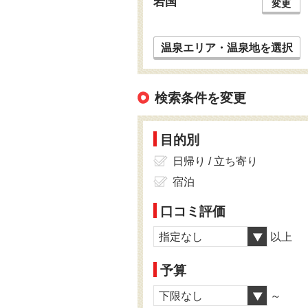
岩国
変更
温泉エリア・温泉地を選択
検索条件を変更
目的別
日帰り / 立ち寄り
宿泊
口コミ評価
指定なし
以上
予算
下限なし
～