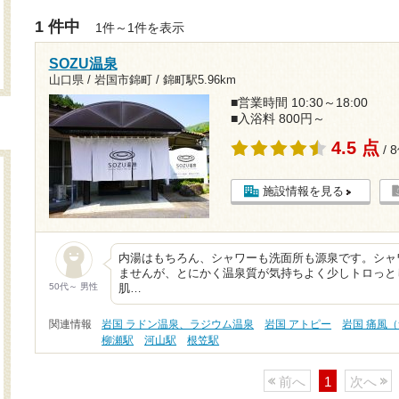
1 件中
1件～1件を表示
SOZU温泉
山口県 / 岩国市錦町 /
錦町駅5.96km
■営業時間 10:30～18:00
■入浴料 800円～
4.5 点
/ 
施設情報を見る
内湯はもちろん、シャワーも洗面所も源泉です。シャ
ませんが、とにかく温泉質が気持ちよく少しトロっと
50代～ 男性
肌…
関連情報
岩国 ラドン温泉、ラジウム温泉
岩国 アトピー
岩国 痛風
柳瀬駅
河山駅
根笠駅
前へ
1
次へ