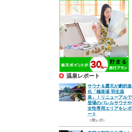
温泉レポート
サウナ＆露天が劇的進
化「極楽湯 羽生温
泉」！リニューアルで
登場のバレルサウナや
女性専用エリアをレポ
ート
（突レポ）