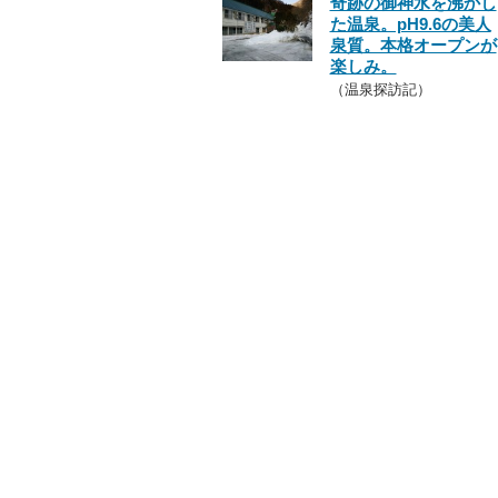
奇跡の御神水を沸かし
た温泉。pH9.6の美人
泉質。本格オープンが
楽しみ。
（温泉探訪記）