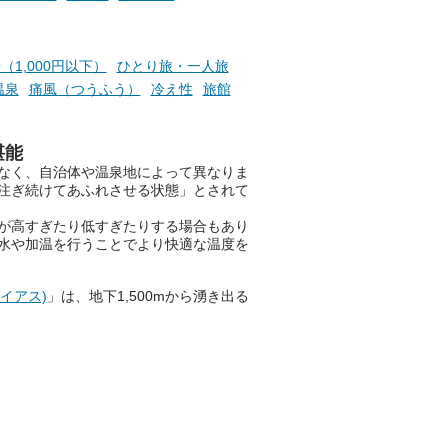
空の極楽、ここはこの夏ぜひと
も訪れたい都市の避暑地です！
併設の「JR九州ホテル ブラッ
（1,000円以下）
ひとり旅・一人旅
サム大分」に泊まって、この
温泉
痛風（つうふう）
冷え性
旅館
「シティスパてんくう」をたっ
ぷり満喫してきたのでレポート
します。夏向けの大分駅徒歩圏
堪能
の周辺観光スポットやクールダ
なく、自治体や温泉地によって異なりま
ウンできるスイーツ情報と併せ
注ぎ続けてあふれさせる状態」とされて
てお楽しみください！
が高すぎたり低すぎたりする場合もあり
───
水や加温を行うことでより快適な温度を
提供元：大分県【PR】
この記事は大分県のPR記事で
す。
パイアス)
」は、地下1,500mから湧き出る