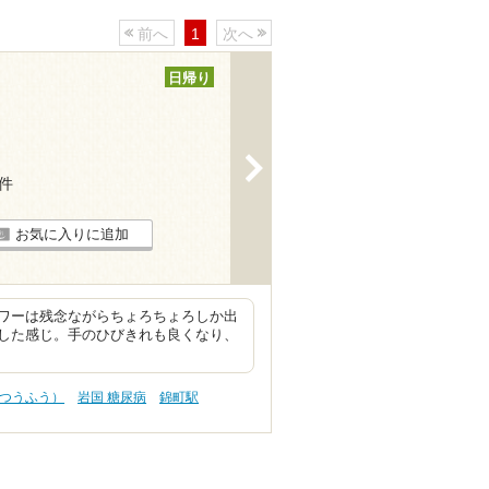
前へ
1
次へ
日帰り
>
8件
お気に入りに追加
ワーは残念ながらちょろちょろしか出
した感じ。手のひびきれも良くなり、
（つうふう）
岩国 糖尿病
錦町駅