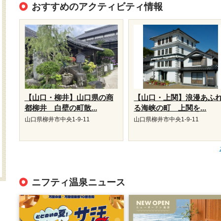
おすすめのアクティビティ情報
【山口・柳井】山口県の商
【山口・上関】浪漫あふ
都柳井 白壁の町散...
る海峡の町 上関を...
山口県柳井市中央1-9-11
山口県柳井市中央1-9-11
ニフティ温泉ニュース