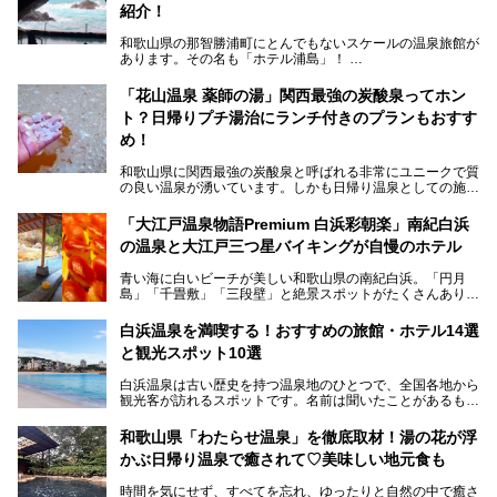
紹介！
和歌山県の那智勝浦町にとんでもないスケールの温泉旅館が
あります。その名も「ホテル浦島」！
4つの館に6ヵ所のお風呂、うち2ヵ所は巨大な天然洞窟温
泉。日本一長いエスカレーターで「本館」と「山上館」を結
「花山温泉 薬師の湯」関西最強の炭酸泉ってホン
び、海を一望する絶景も。
ト？日帰りプチ湯治にランチ付きのプランもおすす
6ヵ所のお風呂のうち5ヵ所までは日帰り入浴も可。可愛ら
め！
しいカメさんの形の送迎船「浦島丸」に乗っていざ、温泉の
湧く竜宮城へ！
和歌山県に関西最強の炭酸泉と呼ばれる非常にユニークで質
の良い温泉が湧いています。しかも日帰り温泉としての施設
───
が整っていて、宿泊までできるんです。名前は「花山温泉
提供元：那智勝浦町【PR】
薬師の湯」。朝一番のお風呂にはパリパリシャリシャリと膜
「大江戸温泉物語Premium 白浜彩朝楽」南紀白浜
この記事は那智勝浦町のPR記事です。
が張って、それを砕きながら入浴できるとか！
の温泉と大江戸三つ星バイキングが自慢のホテル
そんな驚きの「花山温泉」を取材してきました。釜飯などラ
青い海に白いビーチが美しい和歌山県の南紀白浜。「円月
ンチに人気のお食事処メニューも紹介しちゃいます！
島」「千畳敷」「三段壁」と絶景スポットがたくさんありま
す。もちろんいい温泉もたっぷり湧いていて、日本書紀に登
場する歴史の古さから日本三古湯の一つにも。
白浜温泉を満喫する！おすすめの旅館・ホテル14選
と観光スポット10選
そんな「南紀白浜温泉」の「大江戸温泉物語Premium 白浜
彩朝楽」で2025年9月から人気の「大江戸三つ星バイキン
白浜温泉は古い歴史を持つ温泉地のひとつで、全国各地から
グ」がスタートしました。温泉＆バイキング＆レジャースポ
観光客が訪れるスポットです。名前は聞いたことがあるもの
ットとしてのこのホテルの魅力をたっぷり体験してきたので
の、何県にある温泉地なのか、どのような泉質の温泉なの
早速紹介します！
か、実は知らない方も多いのではないでしょうか。
和歌山県「わたらせ温泉」を徹底取材！湯の花が浮
───
かぶ日帰り温泉で癒されて♡美味しい地元食も
そこで今回は、白浜温泉ビギナー向けの基本情報をご紹介し
提供元：大江戸温泉物語ホテルズ＆リゾーツ株式会社【P
ながら、おすすめの旅館・ホテルをお届けします。また、白
R】
時間を気にせず、すべてを忘れ、ゆったりと自然の中で癒さ
浜温泉を訪れるなら外せない観光スポットも合わせてご紹介
この記事は大江戸温泉物語Premium 白浜彩朝楽のPR記事で