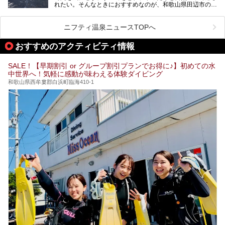
れたい。そんなときにおすすめなのが、和歌山県田辺市の
します。
す。
「わたらせ温泉」です。現地にたどり着くまでの間も、道中
の豊かな山々を眺めながら、どんどん期待が膨らみますよ。
ニフティ温泉ニュースTOPへ
「わたらせ温泉」では、温泉に入れるだけではなく、地元の
特産品を使った食事をいただける「露天食堂」でお腹も満た
おすすめのアクティビティ情報
すことができます。ぜひチェックしてくださいね。
SALE！【早期割引 or グループ割引プランでお得に♪】初めての水
中世界へ！気軽に感動が味わえる体験ダイビング
和歌山県西牟婁郡白浜町臨海410-1