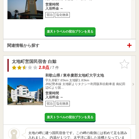
営業時間
入浴料金 ～
宿泊
塩化物泉
楽天トラベルの宿泊プランを見る
関連情報から探す
太地町営国民宿舎 白鯨
お気に入
りに追加
2.8点
/ 7 件
和歌山県 / 東牟婁郡太地町大字太地
宇久井駅7.65km
太地駅1.83km
JR紀勢本線 太地駅よりタクシー利用阪和自動車道 南紀田
辺ICより国…
営業時間
入浴料金 ～
宿泊
塩化物泉
楽天トラベルの宿泊プランを見る
太地の岬に建つ国民宿舎です。この岬の南側には初めて足を踏み
入れました。 内湯が１つで、太平洋に面した浴槽となっていま