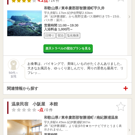
4.2点
/ 14 件
和歌山県 / 東牟婁郡那智勝浦町宇久井
宇久井駅1.17km
紀伊佐野駅2.63km
JR「紀伊勝浦駅」から熊野交通バス潮岬行きで5～15分、
バス停：湯川…
営業時間 11:00～19:30
入浴料金 1,000円～
日帰り
宿泊
塩化物泉
楽天トラベルの宿泊プランを見る
お食事は、バイキングで、美味しいものがたくさんありました。
大きなお風呂を、ゆっくり楽しんだり、周りの景色も最高で、リ
フレッ…
50代～
女性
関連情報から探す
温泉民宿 小阪屋 本館
お気に入
りに追加
-点
/ 0 件
和歌山県 / 東牟婁郡那智勝浦町 / 南紀勝浦温泉
宇久井駅4.45km
紀伊勝浦駅367m
JR『紀伊勝浦駅』より徒歩5分★カーナビですとうまく表
示されません。…
営業時間