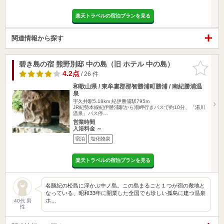
楽天トラベルの宿泊プランを見る
関連情報から探す
碧き島の宿 熊野別邸 中の島（旧 ホテル 中の島）
お気に入
りに追加
4.2点
/ 26 件
和歌山県 / 東牟婁郡那智勝浦町勝浦 / 南紀勝浦温
泉
宇久井駅5.18km
紀伊勝浦駅795m
JR紀勢本線紀伊勝浦駅から潮岬行きバスで約10分、「湯川
温泉」バス停…
営業時間
入浴料金 ～
宿泊
塩化物泉
楽天トラベルの宿泊プランを見る
名勝紀の松島に浮かぶ中ノ島。この島まるごと１つが宿の敷地と
なっている、昭和33年に開業した全国でも珍しい孤島に建つ温泉
ホ…
40代 男
性