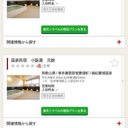
入浴料金 ～
宿泊
塩化物泉
楽天トラベルの宿泊プランを見る
関連情報から探す
温泉民宿 小阪屋 元館
お気に入
りに追加
-点
/ 0 件
和歌山県 / 東牟婁郡那智勝浦町 / 南紀勝浦温泉
宇久井駅4.52km
紀伊勝浦駅289m
ＪＲ 紀伊勝浦駅より徒歩約４分
営業時間
入浴料金 ～
宿泊
塩化物泉
楽天トラベルの宿泊プランを見る
関連情報から探す