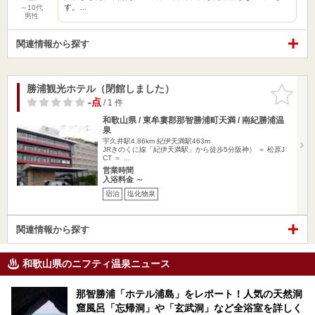
す。…
～10代
男性
関連情報から探す
勝浦観光ホテル（閉館しました）
お気に入
りに追加
-点
/ 1 件
和歌山県 / 東牟婁郡那智勝浦町天満 / 南紀勝浦温
泉
宇久井駅4.86km
紀伊天満駅463m
JRきのくに線「紀伊天満駅」から徒歩5分阪神） ＝ 松原J
CT ＝ …
営業時間
入浴料金 ～
宿泊
塩化物泉
関連情報から探す
和歌山県のニフティ温泉ニュース
那智勝浦「ホテル浦島」をレポート！人気の天然洞
窟風呂「忘帰洞」や「玄武洞」など全浴室を詳しく