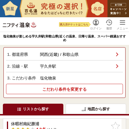
購入済チケットはこちら
ログイン
履歴
メニュー
塩化物泉が楽しめる宇久井駅(和歌山県)近くの温泉、日帰り温泉、スーパー銭湯おすす
め
1. 都道府県
関西(近畿) / 和歌山県
2. 沿線・駅
宇久井駅
3. こだわり条件
塩化物泉
こだわり条件を変更する
リストから探す
地図から探す
休暇村南紀勝浦
お気に入
りに追加