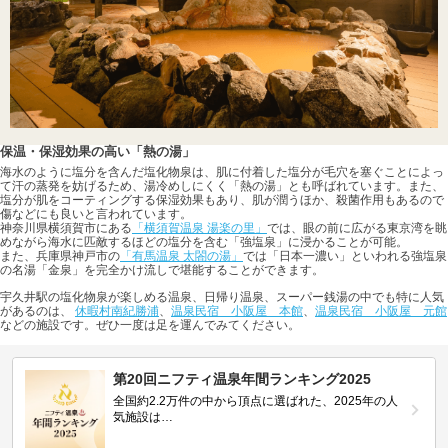
保温・保湿効果の高い「熱の湯」
海水のように塩分を含んだ塩化物泉は、肌に付着した塩分が毛穴を塞ぐことによっ
て汗の蒸発を妨げるため、湯冷めしにくく「熱の湯」とも呼ばれています。また、
塩分が肌をコーティングする保湿効果もあり、肌が潤うほか、殺菌作用もあるので
傷などにも良いと言われています。
神奈川県横須賀市にある
「横須賀温泉 湯楽の里」
では、眼の前に広がる東京湾を眺
めながら海水に匹敵するほどの塩分を含む「強塩泉」に浸かることが可能。
また、兵庫県神戸市の
「有馬温泉 太閤の湯」
では「日本一濃い」といわれる強塩泉
の名湯「金泉」を完全かけ流しで堪能することができます。
宇久井駅の塩化物泉が楽しめる温泉、日帰り温泉、スーパー銭湯の中でも特に人気
があるのは、
休暇村南紀勝浦
、
温泉民宿 小阪屋 本館
、
温泉民宿 小阪屋 元館
などの施設です。ぜひ一度は足を運んでみてください。
第20回ニフティ温泉年間ランキング2025
全国約2.2万件の中から頂点に選ばれた、2025年の人
気施設は…