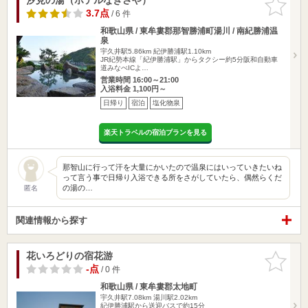
りに追加
3.7点
/ 6 件
和歌山県 / 東牟婁郡那智勝浦町湯川 / 南紀勝浦温
泉
宇久井駅5.86km
紀伊勝浦駅1.10km
JR紀勢本線「紀伊勝浦駅」からタクシー約5分阪和自動車
道みなべICよ…
営業時間 16:00～21:00
入浴料金 1,100円～
日帰り
宿泊
塩化物泉
楽天トラベルの宿泊プランを見る
那智山に行って汗を大量にかいたので温泉にはいっていきたいね
って言う事で日帰り入浴できる所をさがしていたら、偶然らくだ
の湯の…
匿名
関連情報から探す
花いろどりの宿花游
お気に入
りに追加
-点
/ 0 件
和歌山県 / 東牟婁郡太地町
宇久井駅7.08km
湯川駅2.02km
紀伊勝浦駅から送迎バスで約15分