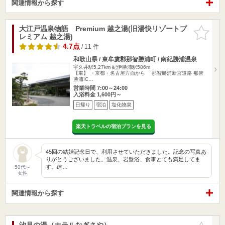
関連情報から探す
大江戸温泉物語 Premium 越之湯(旧湯快リゾートプ
お気に入
レミアム 越之湯)
りに追加
4.7点
/ 11 件
和歌山県 / 東牟婁郡那智勝浦町 / 南紀勝浦温泉
宇久井駅5.27km
紀伊勝浦駅586m
【車】 ・京都・名古屋方面から 那智勝浦新宮道路 那智
勝浦IC…
営業時間 7:00～24:00
入浴料金 1,600円～
日帰り
宿泊
塩化物泉
楽天トラベルの宿泊プランを見る
45回の結婚記念日で、利用させていただきました。記念の写真あ
りがとうございました。温泉、岩盤浴、食事とても満足してま
す。建…
50代～
女性
関連情報から探す
汐見の湯（ホテルなぎさや）
お気に入