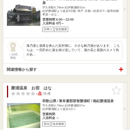
泉
宇久井駅4.78km
紀伊勝浦駅42m
紀伊勝浦駅より徒歩5分阪･神戸･京都―松原JCT―阪和自動
車道―みな…
営業時間 6:00～22:00
入浴料金 0円～
日帰り
塩化物泉
海乃湯と道路を挟んだ反対側に、小さな鮪乃湯があります。 こち
らは、一旦貯めた湯を掛け流していて、湯の花と底面のヌメリ気
があ…
～10代
男性
関連情報から探す
勝浦温泉 お宿 はな
お気に入
りに追加
-点
/ 0 件
和歌山県 / 東牟婁郡那智勝浦町 / 南紀勝浦温泉
宇久井駅4.79km
紀伊勝浦駅67m
紀伊勝浦駅より徒歩1分☆
営業時間
入浴料金 ～
宿泊
塩化物泉