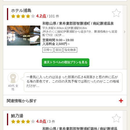
ホテル浦島
お気に入
りに追加
4.2点
/ 101 件
和歌山県 / 東牟婁郡那智勝浦町 / 南紀勝浦温泉
宇久井駅4.60km
紀伊勝浦駅918m
JRきのくに線紀伊勝浦駅から徒歩7分、勝浦桟橋から送迎
船で5分（紀伊…
営業時間 9:00～19:00
入浴料金 2,500円～
日帰り
宿泊
塩化物泉
楽天トラベルの宿泊プランを見る
一番気に入ったのは泊まった部屋の広さ&清潔さと窓の外に広が
る海の景色です。この日の天気予報では雨だったのがここの地域
だけが…
40代 女
性
関連情報から探す
鮪乃湯
お気に入
りに追加
4.0点
/ 3 件
和歌山県 / 東牟婁郡那智勝浦町築地 / 南紀勝浦温