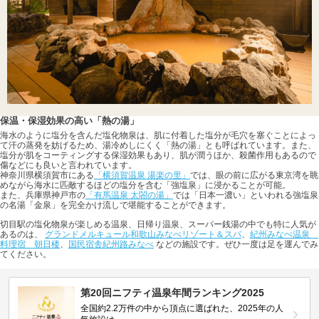
保温・保湿効果の高い「熱の湯」
海水のように塩分を含んだ塩化物泉は、肌に付着した塩分が毛穴を塞ぐことによっ
て汗の蒸発を妨げるため、湯冷めしにくく「熱の湯」とも呼ばれています。また、
塩分が肌をコーティングする保湿効果もあり、肌が潤うほか、殺菌作用もあるので
傷などにも良いと言われています。
神奈川県横須賀市にある
「横須賀温泉 湯楽の里」
では、眼の前に広がる東京湾を眺
めながら海水に匹敵するほどの塩分を含む「強塩泉」に浸かることが可能。
また、兵庫県神戸市の
「有馬温泉 太閤の湯」
では「日本一濃い」といわれる強塩泉
の名湯「金泉」を完全かけ流しで堪能することができます。
切目駅の塩化物泉が楽しめる温泉、日帰り温泉、スーパー銭湯の中でも特に人気が
あるのは、
グランドメルキュール和歌山みなべリゾート＆スパ
、
紀州みなべ温泉
料理宿 朝日楼
、
国民宿舎紀州路みなべ
などの施設です。ぜひ一度は足を運んでみ
てください。
第20回ニフティ温泉年間ランキング2025
全国約2.2万件の中から頂点に選ばれた、2025年の人