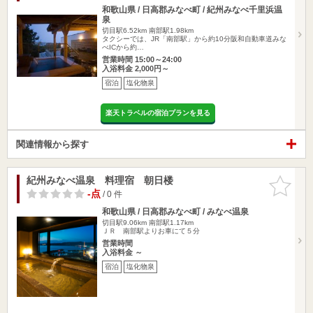
和歌山県 / 日高郡みなべ町 / 紀州みなべ千里浜温
泉
切目駅6.52km
南部駅1.98km
タクシーでは、JR「南部駅」から約10分阪和自動車道みな
べICから約…
営業時間 15:00～24:00
入浴料金 2,000円～
宿泊
塩化物泉
楽天トラベルの宿泊プランを見る
関連情報から探す
紀州みなべ温泉 料理宿 朝日楼
お気に入
りに追加
-点
/ 0 件
和歌山県 / 日高郡みなべ町 / みなべ温泉
切目駅9.06km
南部駅1.17km
ＪＲ 南部駅よりお車にて５分
営業時間
入浴料金 ～
宿泊
塩化物泉