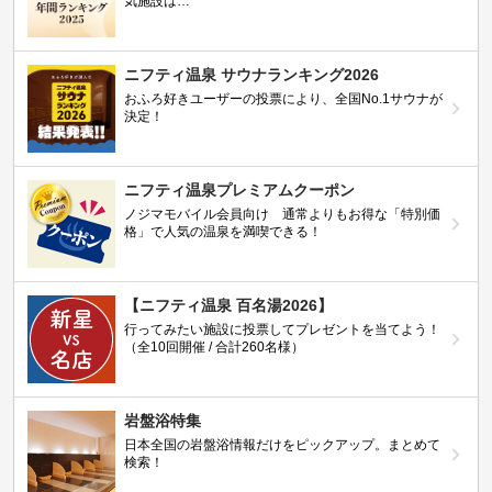
気施設は…
ニフティ温泉 サウナランキング2026
おふろ好きユーザーの投票により、全国No.1サウナが
決定！
ニフティ温泉プレミアムクーポン
ノジマモバイル会員向け 通常よりもお得な「特別価
格」で人気の温泉を満喫できる！
【ニフティ温泉 百名湯2026】
行ってみたい施設に投票してプレゼントを当てよう！
（全10回開催 / 合計260名様）
岩盤浴特集
日本全国の岩盤浴情報だけをピックアップ。まとめて
検索！