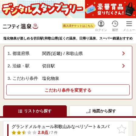
購入済チケットはこちら
ログイン
履歴
メニュー
塩化物泉が楽しめる切目駅(和歌山県)近くの温泉、日帰り温泉、スーパー銭湯おすすめ
1. 都道府県
関西(近畿) / 和歌山県
2. 沿線・駅
切目駅
3. こだわり条件
塩化物泉
こだわり条件を変更する
リストから探す
地図から探す
グランドメルキュール和歌山みなべリゾート＆スパ
お気に入
りに追加
2.8点
/ 7 件