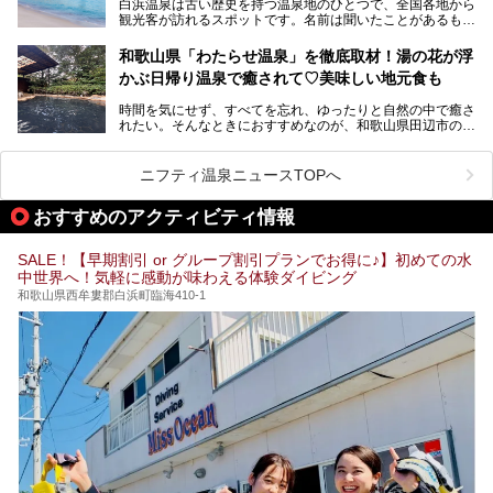
白浜温泉は古い歴史を持つ温泉地のひとつで、全国各地から
グ」がスタートしました。温泉＆バイキング＆レジャースポ
観光客が訪れるスポットです。名前は聞いたことがあるもの
ットとしてのこのホテルの魅力をたっぷり体験してきたので
の、何県にある温泉地なのか、どのような泉質の温泉なの
早速紹介します！
か、実は知らない方も多いのではないでしょうか。
和歌山県「わたらせ温泉」を徹底取材！湯の花が浮
───
かぶ日帰り温泉で癒されて♡美味しい地元食も
そこで今回は、白浜温泉ビギナー向けの基本情報をご紹介し
提供元：大江戸温泉物語ホテルズ＆リゾーツ株式会社【P
ながら、おすすめの旅館・ホテルをお届けします。また、白
R】
時間を気にせず、すべてを忘れ、ゆったりと自然の中で癒さ
浜温泉を訪れるなら外せない観光スポットも合わせてご紹介
この記事は大江戸温泉物語Premium 白浜彩朝楽のPR記事で
れたい。そんなときにおすすめなのが、和歌山県田辺市の
します。
す。
「わたらせ温泉」です。現地にたどり着くまでの間も、道中
の豊かな山々を眺めながら、どんどん期待が膨らみますよ。
ニフティ温泉ニュースTOPへ
「わたらせ温泉」では、温泉に入れるだけではなく、地元の
特産品を使った食事をいただける「露天食堂」でお腹も満た
おすすめのアクティビティ情報
すことができます。ぜひチェックしてくださいね。
SALE！【早期割引 or グループ割引プランでお得に♪】初めての水
中世界へ！気軽に感動が味わえる体験ダイビング
和歌山県西牟婁郡白浜町臨海410-1