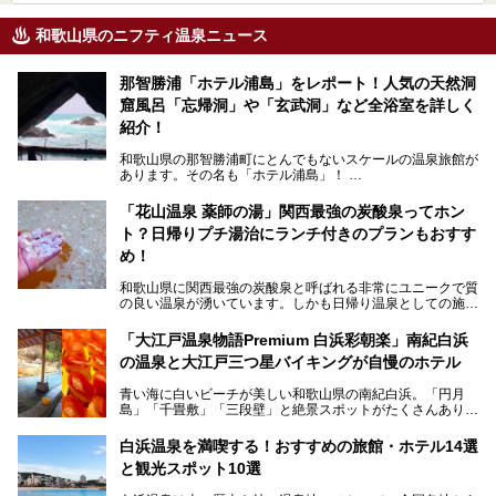
和歌山県のニフティ温泉ニュース
那智勝浦「ホテル浦島」をレポート！人気の天然洞
窟風呂「忘帰洞」や「玄武洞」など全浴室を詳しく
紹介！
和歌山県の那智勝浦町にとんでもないスケールの温泉旅館が
あります。その名も「ホテル浦島」！
4つの館に6ヵ所のお風呂、うち2ヵ所は巨大な天然洞窟温
泉。日本一長いエスカレーターで「本館」と「山上館」を結
「花山温泉 薬師の湯」関西最強の炭酸泉ってホン
び、海を一望する絶景も。
ト？日帰りプチ湯治にランチ付きのプランもおすす
6ヵ所のお風呂のうち5ヵ所までは日帰り入浴も可。可愛ら
め！
しいカメさんの形の送迎船「浦島丸」に乗っていざ、温泉の
湧く竜宮城へ！
和歌山県に関西最強の炭酸泉と呼ばれる非常にユニークで質
の良い温泉が湧いています。しかも日帰り温泉としての施設
───
が整っていて、宿泊までできるんです。名前は「花山温泉
提供元：那智勝浦町【PR】
薬師の湯」。朝一番のお風呂にはパリパリシャリシャリと膜
「大江戸温泉物語Premium 白浜彩朝楽」南紀白浜
この記事は那智勝浦町のPR記事です。
が張って、それを砕きながら入浴できるとか！
の温泉と大江戸三つ星バイキングが自慢のホテル
そんな驚きの「花山温泉」を取材してきました。釜飯などラ
青い海に白いビーチが美しい和歌山県の南紀白浜。「円月
ンチに人気のお食事処メニューも紹介しちゃいます！
島」「千畳敷」「三段壁」と絶景スポットがたくさんありま
す。もちろんいい温泉もたっぷり湧いていて、日本書紀に登
場する歴史の古さから日本三古湯の一つにも。
白浜温泉を満喫する！おすすめの旅館・ホテル14選
と観光スポット10選
そんな「南紀白浜温泉」の「大江戸温泉物語Premium 白浜
彩朝楽」で2025年9月から人気の「大江戸三つ星バイキン