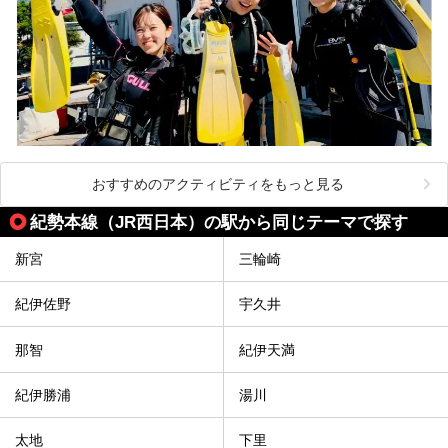
おすすめのアクティビティをもっと見る
紀勢本線（JR西日本）の駅から同じテーマで探す
新宮
三輪崎
紀伊佐野
宇久井
那智
紀伊天満
紀伊勝浦
湯川
太地
下里