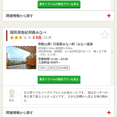
楽天トラベルの宿泊プランを見る
関連情報から探す
国民宿舎紀州路みなべ
お気に入
りに追加
2.9点
/ 12 件
和歌山県 / 日高郡みなべ町 / みなべ温泉
切目駅9.16km
南部駅1.62km
JR紀勢本線「南部駅」から紀伊田辺行きバス、梅ヶ丘下車
（5分）から宿…
営業時間 11:00～20:00
入浴料金 600円～
日帰り
宿泊
塩化物泉
楽天トラベルの宿泊プランを見る
立ち寄りでもリーズナブルに入れ良かったです。 湯はすべすべの
美人湯で湯上りもさっぱりです。 大きな浴槽から見える海の眺め
も…
匿名
関連情報から探す