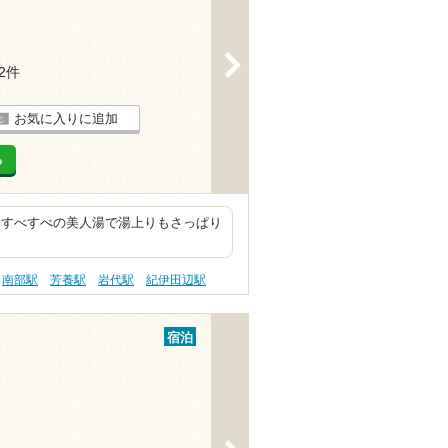
>
12件
お気に入りに追加
る
はすべすべの美人湯で湯上りもさっぱり
。
南部駅
芳養駅
岩代駅
紀伊田辺駅
宿泊