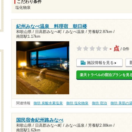
こだわり条件
塩化物泉
紀州みなべ温泉 料理宿 朝日楼
和歌山県 / 日高郡みなべ町 / みなべ温泉 /
芳養駅2.87km
/
南部駅1.17km
- 点
/ 0件
施設情報を見る
楽天トラベルの宿泊プランを見
関連情報
御坊 炭酸水素塩泉
御坊 塩化物泉
御坊 宿泊
御坊 美肌の
国民宿舎紀州路みなべ
和歌山県 / 日高郡みなべ町 / みなべ温泉 /
芳養駅2.88km
/
南部駅1.62km