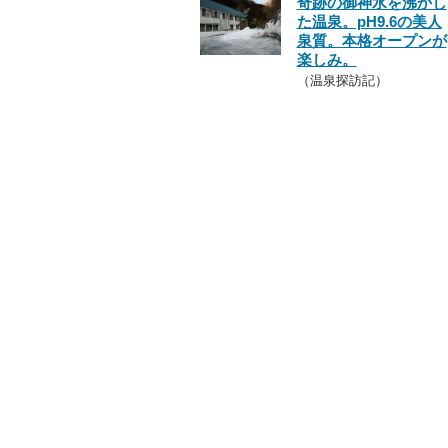
奇跡の御神水を沸かし
た温泉。pH9.6の美人
泉質。本格オープンが
楽しみ。
（温泉探訪記）