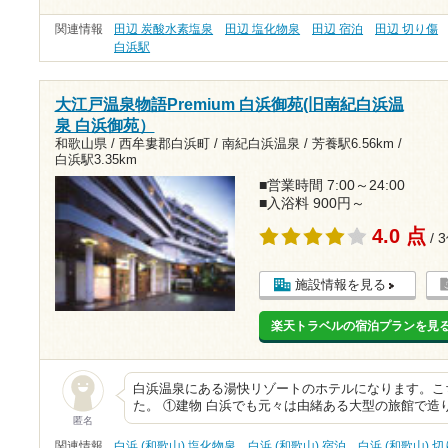
関連情報
田辺 炭酸水素塩泉
田辺 塩化物泉
田辺 宿泊
田辺 切り傷
白浜駅
大江戸温泉物語Premium 白浜御苑(旧南紀白浜温
泉 白浜御苑）
和歌山県 / 西牟婁郡白浜町 / 南紀白浜温泉 /
芳養駅6.56km
/
白浜駅3.35km
■営業時間 7:00～24:00
■入浴料 900円～
4.0 点
/ 
施設情報を見る
楽天トラベルの宿泊プランを見
白浜温泉にある湯快リゾートのホテルになります。こ
た。 ①建物 白浜でも元々は由緒ある大型の旅館で造
匿名
関連情報
白浜 (和歌山) 塩化物泉
白浜 (和歌山) 宿泊
白浜 (和歌山) 