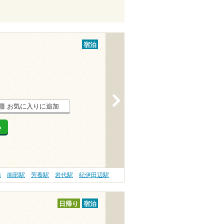
宿泊
>
お気に入りに追加
る
湯
南部駅
芳養駅
岩代駅
紀伊田辺駅
日帰り
宿泊