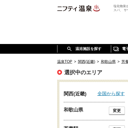
塩化物泉
スパ、 
温浴施設を探す
電
温泉TOP
>
関西(近畿)
>
和歌山県
>
芳
選択中のエリア
全国から探す
関西(近畿)
和歌山県
変更