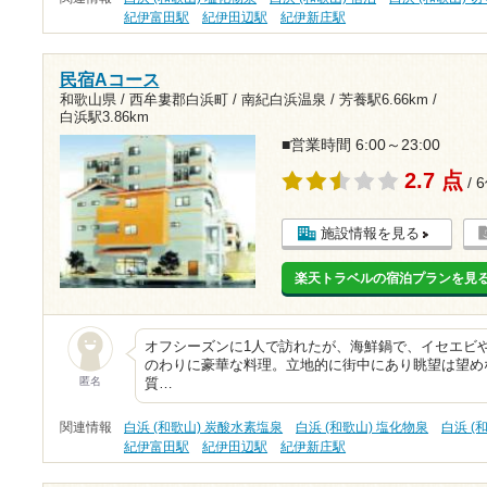
紀伊富田駅
紀伊田辺駅
紀伊新庄駅
民宿Aコース
和歌山県 / 西牟婁郡白浜町 / 南紀白浜温泉 /
芳養駅6.66km
/
白浜駅3.86km
■営業時間 6:00～23:00
2.7 点
/ 
施設情報を見る
楽天トラベルの宿泊プランを見
オフシーズンに1人で訪れたが、海鮮鍋で、イセエビ
のわりに豪華な料理。立地的に街中にあり眺望は望め
匿名
質…
関連情報
白浜 (和歌山) 炭酸水素塩泉
白浜 (和歌山) 塩化物泉
白浜 (
紀伊富田駅
紀伊田辺駅
紀伊新庄駅