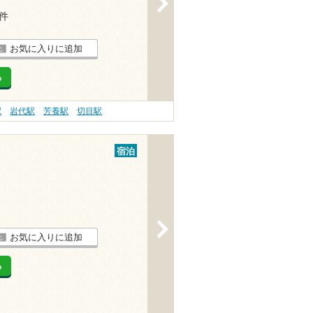
>
7件
お気に入りに追加
る
駅
岩代駅
芳養駅
切目駅
宿泊
>
お気に入りに追加
る