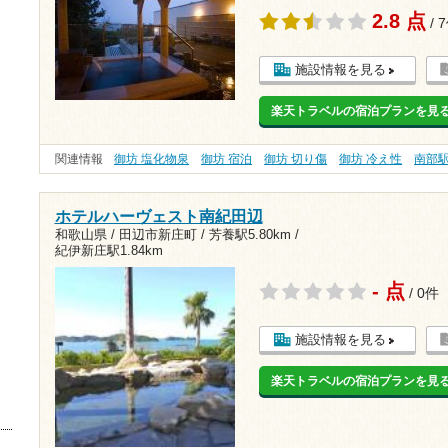
2.8 点
/ 
施設情報を見る
楽天トラベルの宿泊プランを見
関連情報
御坊 塩化物泉
御坊 宿泊
御坊 切り傷
御坊 冷え性
南部
ホテルハーヴェスト南紀田辺
和歌山県 / 田辺市新庄町 /
芳養駅5.80km
/
紀伊新庄駅1.84km
- 点
/ 0件
施設情報を見る
楽天トラベルの宿泊プランを見