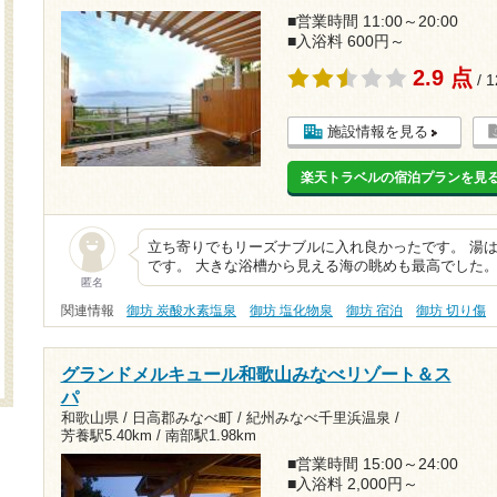
■営業時間 11:00～20:00
■入浴料 600円～
2.9 点
/ 
施設情報を見る
楽天トラベルの宿泊プランを見
立ち寄りでもリーズナブルに入れ良かったです。 湯
です。 大きな浴槽から見える海の眺めも最高でした
匿名
関連情報
御坊 炭酸水素塩泉
御坊 塩化物泉
御坊 宿泊
御坊 切り傷
グランドメルキュール和歌山みなべリゾート＆ス
パ
和歌山県 / 日高郡みなべ町 / 紀州みなべ千里浜温泉 /
芳養駅5.40km
/
南部駅1.98km
■営業時間 15:00～24:00
■入浴料 2,000円～