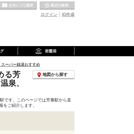
お気に入りの温泉
最近の履歴
ログイン
ID作成
グ
岩盤浴
、スーパー銭湯おすすめ
める芳
地図から探す
り温泉、
る駅です。このページでは芳養駅から直
報をご紹介します。