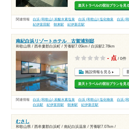
楽天トラベルの宿泊プランを見
関連情報
白浜 (和歌山) 炭酸水素塩泉
白浜 (和歌山) 塩化物泉
白浜 (
紀伊富田駅
朝来駅
紀伊新庄駅
南紀白浜リゾートホテル 古賀浦別邸
和歌山県 / 西牟婁郡白浜町 /
芳養駅7.05km
/
白浜駅2.78km
- 点
/ 0件
施設情報を見る
楽天トラベルの宿泊プランを見
関連情報
白浜 (和歌山) 炭酸水素塩泉
白浜 (和歌山) 塩化物泉
白浜 (
白浜駅
紀伊富田駅
朝来駅
紀伊新庄駅
むさし
和歌山県 / 西牟婁郡白浜町 / 南紀白浜温泉 /
芳養駅7.07km
/