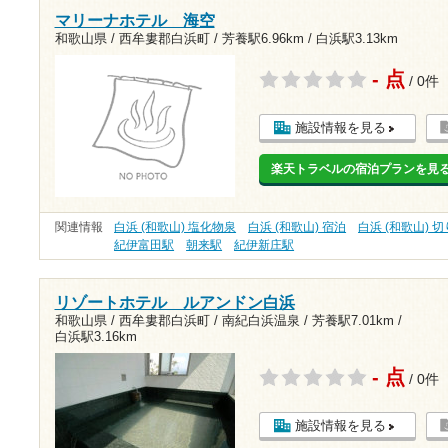
マリーナホテル 海空
和歌山県 / 西牟婁郡白浜町 /
芳養駅6.96km
/
白浜駅3.13km
- 点
/ 0件
施設情報を見る
楽天トラベルの宿泊プランを見
関連情報
白浜 (和歌山) 塩化物泉
白浜 (和歌山) 宿泊
白浜 (和歌山) 
紀伊富田駅
朝来駅
紀伊新庄駅
リゾートホテル ルアンドン白浜
和歌山県 / 西牟婁郡白浜町 / 南紀白浜温泉 /
芳養駅7.01km
/
白浜駅3.16km
- 点
/ 0件
施設情報を見る