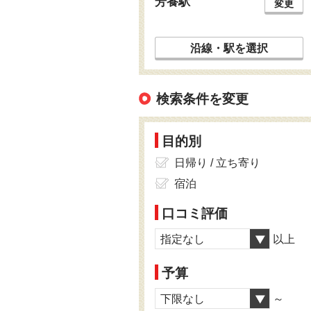
芳養駅
変更
沿線・駅を選択
検索条件を変更
目的別
日帰り / 立ち寄り
宿泊
口コミ評価
指定なし
以上
予算
下限なし
～