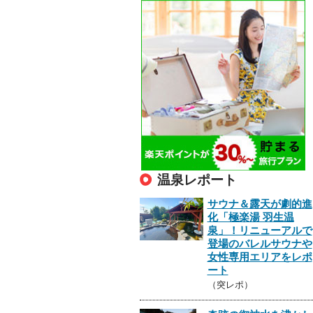
温泉レポート
サウナ＆露天が劇的進
化「極楽湯 羽生温
泉」！リニューアルで
登場のバレルサウナや
女性専用エリアをレポ
ート
（突レポ）