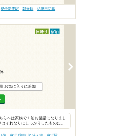
紀伊新庄駅
朝来駅
紀伊田辺駅
日帰り
宿泊
>
3件
お気に入りに追加
る
ちらへは家族で１泊お世話になりまし
りはそれなりにしっかりしたものに…
切り傷
白浜 (和歌山) 冷え性
白浜駅