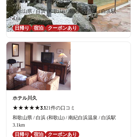
★
★
★
★
★
3.7
3件の口コミ
和歌山県 / 白浜 (和歌山) / 南紀白浜温泉 / 白浜駅
3.6km
日帰り
宿泊
クーポンあり
ホテル川久
★
★
★
★
★
3.1
21件の口コミ
和歌山県 / 白浜 (和歌山) / 南紀白浜温泉 / 白浜駅
3.1km
日帰り
宿泊
クーポンあり