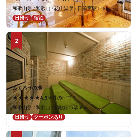
和歌山県 / 和歌山 / 花山温泉 / 日前宮駅1.1km
日帰り
宿泊
2
ふくろうの湯
★
★
★
★
★
4.3
56件の口コミ
和歌山県 / 和歌山 / 和歌山市駅694m
日帰り
クーポンあり