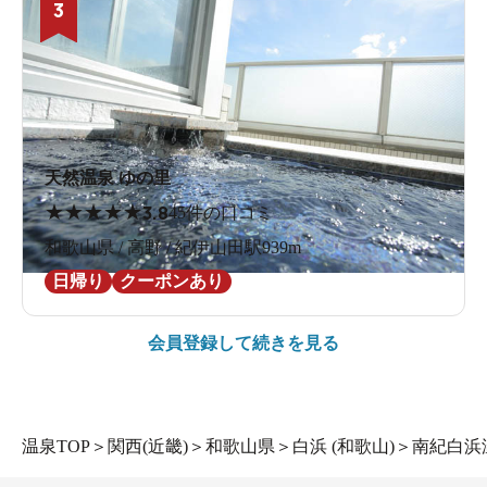
3
天然温泉 ゆの里
★
★
★
★
★
3.8
45件の口コミ
和歌山県 / 高野 / 紀伊山田駅939m
日帰り
クーポンあり
会員登録して続きを見る
温泉TOP
＞
関西(近畿)
＞
和歌山県
＞
白浜 (和歌山)
＞
南紀白浜