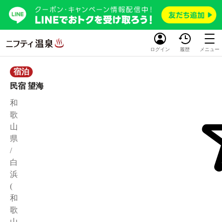
ログイン
履歴
メニュー
宿泊
民宿 望海
和
歌
山
県
/
白
浜
(
和
歌
山