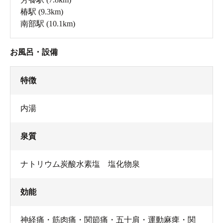
椿駅
(9.3km)
南部駅
(10.1km)
お風呂・設備
特徴
内湯
泉質
ナトリウム炭酸水素塩 塩化物泉
効能
神経痛・筋肉痛・関節痛・五十肩・運動麻痺・関