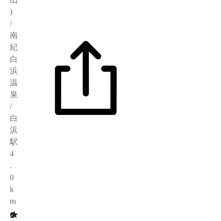
)
/
南
紀
白
浜
温
泉
/
白
浜
駅
4
.
0
k
m
★
0
1