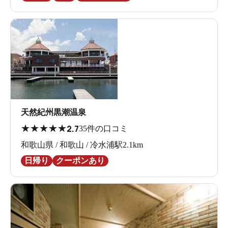
天然紀州黒潮温泉
★
★
★
★
★
2.7
35件の口コミ
和歌山県 / 和歌山 / 冷水浦駅2.1km
日帰り
クーポンあり