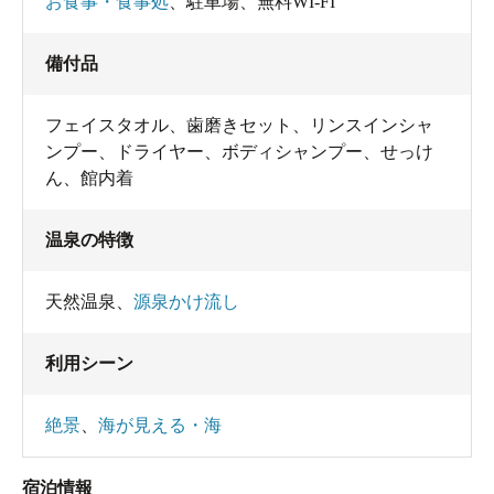
お食事・食事処
、
駐車場
、
無料WI-FI
備付品
フェイスタオル
、
歯磨きセット
、
リンスインシャ
ンプー
、
ドライヤー
、
ボディシャンプー
、
せっけ
ん
、
館内着
温泉の特徴
天然温泉
、
源泉かけ流し
利用シーン
絶景
、
海が見える・海
宿泊情報