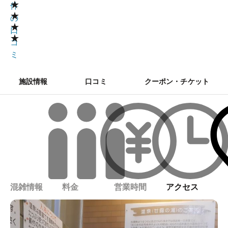
★
件
★
の
★
口
★
コ
ミ
施設情報
口コミ
クーポン・チケット
混雑情報
料金
営業時間
アクセス