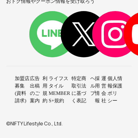
おトク情報やクーポン情報を受け取ろう
加盟店
広告
利
ライフス
特定商
ヘ
採
運
個人情
募集
出稿
用
タイル
取引法
ル
用
営
報保護
(資料
のご
規
MEMBER
に基づ
プ
情
会
ポリ
請求)
案内
約
S+規約
く表記
報
社
シー
©NIFTY Lifestyle Co., Ltd.