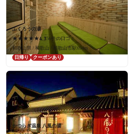
ふくろうの湯
★
★
★
★
★
4.3
56件の口コミ
和歌山県 / 和歌山 / 和歌山市駅694m
日帰り
クーポンあり
かつらぎ温泉 八風の湯