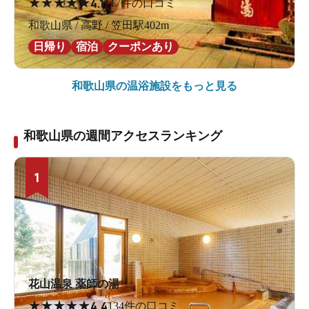
★
★
★
★
★
4.1
117件の口コミ
和歌山県 / 高野 / 笠田駅402m
日帰り
宿泊
クーポンあり
和歌山県の
温浴施設をもっと見る
和歌山県の週間アクセスランキング
1
花山温泉 薬師の湯
★
★
★
★
★
4.4
134件の口コミ