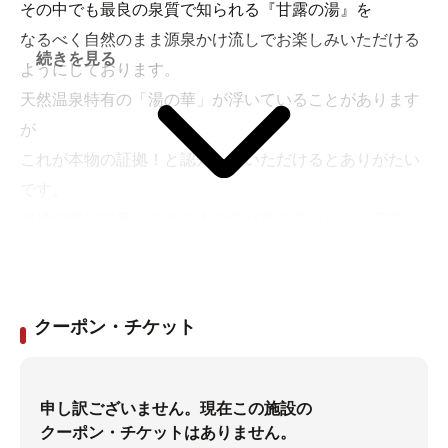
その中でも最良の泉質で知られる『甘露の湯』を
なるべく自然のまま源泉かけ流しでお楽しみいただける
続きを見る
ようにしております。
天然温泉特有の「湯の華」が浮いていることがあります
が
これが本物の証拠！と認知していただけるとありがたい
です。
浴槽の隣に設置してある木の混ぜ棒を使いながら豊富な
温泉を
お好みでたっぷりと出し混ぜることもお楽しみください
ませ。
クーポン・チケット
そうすることにより、お湯が柔らかくなり一層自然の恵
みを感じていただけると思います。
申し訳ございません。現在この施設の
クーポン・チケットはありません。