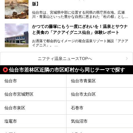
質がそろっているからです。
版】
ー
また共同浴場（日帰り温泉）だけでなく、嬉しいことに多く
仙台市は、宮城県中部に位置する同県の県庁所在地。広瀬
の旅館・ホテルも立ち寄り入浴に門戸を開いてくれていま
提供元：サッポロビール【PR】
川・青葉山といった豊かな自然に恵まれた「杜の都」として
す。
知られ、戦国武将・伊達政宗のお膝元として歴史ファンにも
この記事はサッポロビールのPRイベント告知記事です。
人気です。新幹線を使えば都心から1時間30分とアクセスも
今回はそんな旅館の中から、おすすめしたい5ヶ所の温泉を
かつての藤塚にもう一度にぎわいを！温泉とサウナ
よく、気軽に訪れやすい地方都市の1つです。
セレクトしてみました。うち3ヶ所はサウナも楽しめます。
と美食の「アクアイグニス仙台」体験レポート
今回は、仙台市内のおすすめスーパー銭湯をご紹介します。
お洒落で都会的なイメージの複合温泉リゾート施設「アクア
仙台牛タンなどを堪能するグルメ旅や、スポーツ観戦の遠征
イグニス」。
時などに利用しやすい温浴施設がたくさんありますよ。
関西空港や吉川美南（埼玉県）に続いて仙台市若林区に202
2年4月にオープンした「アクアイグニス仙台」は、日帰り
ニフティ温泉ニュースTOPへ
温泉の「藤塚の湯」、マルシェ リアン、和食「笠庵」、イ
タリアン「グリーチネ」、ベーカリー「マリアージュ ドゥ
仙台市若林区近隣の市区町村から同じテーマで探す
ファリーヌ」、スイーツの「コンフィチュール アッシュ」
と「ル ショコラ ドゥ アッシュ」、そしてカフェ「猿田彦珈
琲」と話題のお店が勢ぞろい！
仙台市
仙台市青葉区
この「アクアイグニス仙台」の魅力を探りにお出かけしてき
ました。
仙台市宮城野区
仙台市太白区
仙台市泉区
石巻市
塩竈市
気仙沼市