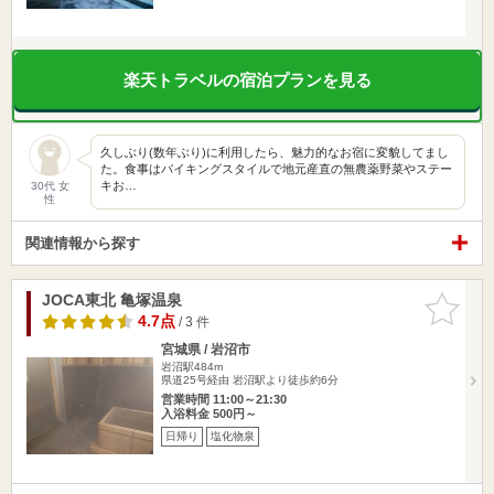
楽天トラベルの宿泊プランを見る
久しぶり(数年ぶり)に利用したら、魅力的なお宿に変貌してまし
た。食事はバイキングスタイルで地元産直の無農薬野菜やステー
キお…
30代 女
性
関連情報から探す
JOCA東北 亀塚温泉
お気に入
りに追加
4.7点
/ 3 件
宮城県 / 岩沼市
岩沼駅484m
県道25号経由 岩沼駅より徒歩約6分
営業時間 11:00～21:30
入浴料金 500円～
日帰り
塩化物泉