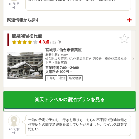
40代 男
性
関連情報から探す
鷹泉閣岩松旅館
お気に入
りに追加
4.3点
/ 32 件
宮城県 / 仙台市青葉区
奥新川駅1.79km
仙台駅より市営バス作並温泉行きで60分 ※作並温泉元湯
下車（仙台駅西…
営業時間 7:00～24:00
入浴料金 900円～
日帰り
宿泊
塩化物泉
楽天トラベルの宿泊プランを見る
一泊の予定で予約し、行きも帰りもこちらの不手際で別途旅館と
作並駅との間で送迎車を出していただきました。ウイルス対策で
忙しい…
20代 女
性