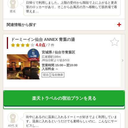
日帰りで利用しました。上階の受付から階段で上に上がると更衣
室のロッカーがあり、そこからお風呂の方へ移動して脱衣場で着
替えま…
匿名
関連情報から探す
ドーミーイン仙台 ANNEX 青葉の湯
お気に入
りに追加
4.0点
/ 7 件
宮城県 / 仙台市青葉区
広瀬通駅198m
JR仙台駅より徒歩5分
営業時間 15:00～翌10:00
入浴料金 ～
宿泊
塩化物泉
楽天トラベルの宿泊プランを見る
街中にあるのに温泉に入れるドーミーが好きでよく利用していま
す。温泉に入れるというだけでも素晴らしいのに、こんなにサー
ビスし…
40代 女