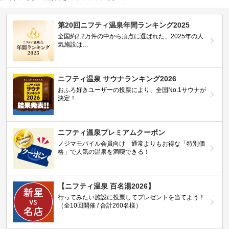
第20回ニフティ温泉年間ランキング2025
全国約2.2万件の中から頂点に選ばれた、2025年の人
気施設は…
ニフティ温泉 サウナランキング2026
おふろ好きユーザーの投票により、全国No.1サウナが
決定！
ニフティ温泉プレミアムクーポン
ノジマモバイル会員向け 通常よりもお得な「特別価
格」で人気の温泉を満喫できる！
【ニフティ温泉 百名湯2026】
行ってみたい施設に投票してプレゼントを当てよう！
（全10回開催 / 合計260名様）