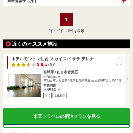
関連情報から探す
1
2
件中 1件～2件を表示
近くのオススメ施設
ホテルモントレ仙台 スカイスパ サラ テレナ
お気に入
りに追加
3.6点
/ 5 件
宮城県 / 仙台市青葉区
仙台駅269m
JR仙台駅より徒歩3分東北自動車道 仙台宮城ICより約15分
営業時間
入浴料金 ～
宿泊
塩化物泉
楽天トラベルの宿泊プランを見る