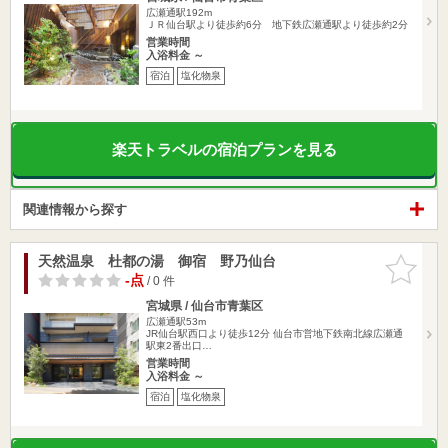
広瀬通駅192m
ＪＲ仙台駅より徒歩約6分 地下鉄広瀬通駅より徒歩約2分
営業時間
入浴料金 ～
宿泊
塩化物泉
楽天トラベルの宿泊プランを見る
関連情報から探す
天然温泉 杜都の湯 御宿 野乃仙台
お気に入
りに追加
-点
/ 0 件
宮城県 / 仙台市青葉区
広瀬通駅53m
JR仙台駅西口より徒歩12分 仙台市営地下鉄南北線広瀬通
駅東2番出口…
営業時間
入浴料金 ～
宿泊
塩化物泉