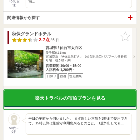
簡…
40代 女
性
関連情報から探す
秋保グランドホテル
お気に入
りに追加
3.7点
/ 6 件
宮城県 / 仙台市太白区
愛子駅6.11km
宮城交通「秋保温泉行き」（仙台駅西口バスプール８番乗
り場ー覗き橋）約…
営業時間 10:00～15:00
入浴料金 1,200円～
日帰り
宿泊
塩化物泉
楽天トラベルの宿泊プランを見る
平日の午前から伺いました。 まず新しい本館を3時まで使用でき
て、15時以降は別館が利用出来るとのこと。 1度外出しても…
50代～
女性