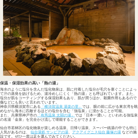
保温・保湿効果の高い「熱の湯」
海水のように塩分を含んだ塩化物泉は、肌に付着した塩分が毛穴を塞ぐことによっ
て汗の蒸発を妨げるため、湯冷めしにくく「熱の湯」とも呼ばれています。また、
塩分が肌をコーティングする保湿効果もあり、肌が潤うほか、殺菌作用もあるので
傷などにも良いと言われています。
神奈川県横須賀市にある
「横須賀温泉 湯楽の里」
では、眼の前に広がる東京湾を眺
めながら海水に匹敵するほどの塩分を含む「強塩泉」に浸かることが可能。
また、兵庫県神戸市の
「有馬温泉 太閤の湯」
では「日本一濃い」といわれる強塩泉
の名湯「金泉」を完全かけ流しで堪能することができます。
仙台市若林区の塩化物泉が楽しめる温泉、日帰り温泉、スーパー銭湯の中でも特に
人気があるのは、
仙台湯処 サンピアの湯
、
アクアイグニス仙台 藤塚の湯
などの施
設です。ぜひ一度は足を運んでみてください。