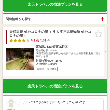
楽天トラベルの宿泊プランを見る
関連情報から探す
天然温泉 仙台コロナの湯（旧 大江戸温泉物語 仙台コ
お気に入
ロナの湯）
りに追加
4.1点
/ 101 件
宮城県 / 仙台市宮城野区
陸前高砂駅1.49km
JR仙石線陸前高砂駅から徒歩25分仙台東部有料道路「仙台
東IC」を多…
営業時間 6:00～26:00
入浴料金 1,200円～
日帰り
塩化物泉
楽天トラベルの宿泊プランを見る
リラックスできる場所が沢山あって とても良いです。
40代 女