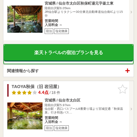
宮城県 / 仙台市太白区秋保町湯元字釜土東
陸前白沢駅6.05km
JR仙台駅よりタクシー30分東北自動車道仙台南ICより15
分
営業時間
入浴料金 ～
宿泊
塩化物泉
楽天トラベルの宿泊プランを見る
関連情報から探す
TAOYA秋保（旧 岩沼屋）
お気に入
りに追加
4.4点
/ 18 件
宮城県 / 仙台市太白区
陸前白沢駅5.97km
仙台駅・西口バスプール8番乗り場より宮城交通「秋保温
泉」行き特急バス…
営業時間
入浴料金 ～
宿泊
塩化物泉