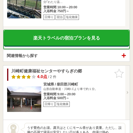
分｢わたり温…
営業時間 10:00～20:00
入浴料金 750円～
日帰り
宿泊
塩化物泉
楽天トラベルの宿泊プランを見る
関連情報から探す
川崎町健康福祉センターやすらぎの郷
お気に入
りに追加
4.0点
/ 2 件
宮城県 / 柴田郡川崎町
山形自動車道・川崎I.Cより車で約１分。
営業時間 9:00～20:00
入浴料金 500円～
日帰り
塩化物泉
うす鶯色のお湯。露天はとくにモール香があり貴重。ただし、設
備の不調で湯温が安定しない日が多々ある。内湯は熱め。