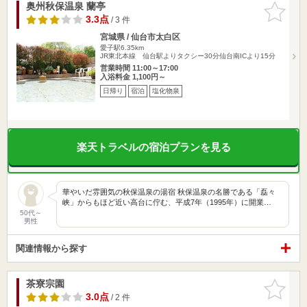
奥州秋保温泉 蘭亭
お気に入
りに追加
3.3点
/ 3 件
宮城県 / 仙台市太白区
愛子駅6.35km
JR東北本線 仙台駅よりタクシー30分仙台南ICより15分
営業時間 11:00～17:00
入浴料金 1,100円～
日帰り
宿泊
塩化物泉
楽天トラベルの宿泊プランを見る
華やいだ雰囲気の秋保温泉の湯宿 秋保温泉の名勝である「磊々
峡」からもほど近い高台に佇む、平成7年（1995年）に開業…
50代～
男性
関連情報から探す
茶寮宗園
お気に入
りに追加
3.0点
/ 2 件