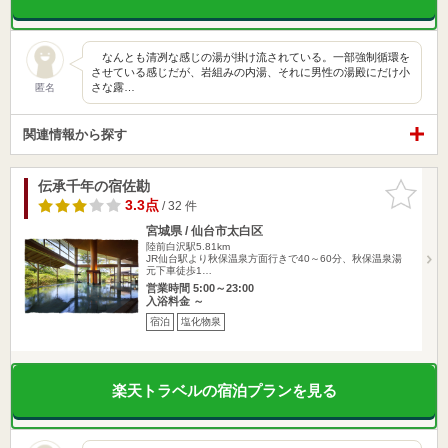
なんとも清冽な感じの湯が掛け流されている。一部強制循環を
させている感じだが、岩組みの内湯、それに男性の湯殿にだけ小
さな露…
匿名
関連情報から探す
伝承千年の宿佐勘
お気に入
りに追加
3.3点
/ 32 件
宮城県 / 仙台市太白区
陸前白沢駅5.81km
JR仙台駅より秋保温泉方面行きで40～60分、秋保温泉湯
元下車徒歩1…
営業時間 5:00～23:00
入浴料金 ～
宿泊
塩化物泉
楽天トラベルの宿泊プランを見る