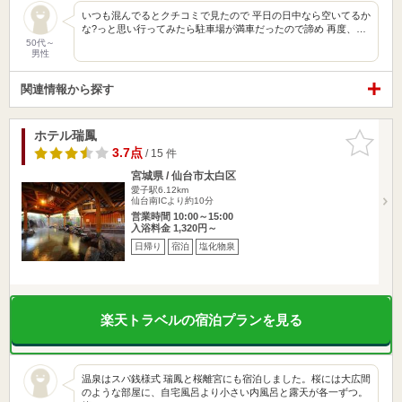
いつも混んでるとクチコミで見たので 平日の日中なら空いてるか
な?っと思い行ってみたら駐車場が満車だったので諦め 再度、…
50代～
男性
関連情報から探す
ホテル瑞鳳
お気に入
りに追加
3.7点
/ 15 件
宮城県 / 仙台市太白区
愛子駅6.12km
仙台南ICより約10分
営業時間 10:00～15:00
入浴料金 1,320円～
日帰り
宿泊
塩化物泉
楽天トラベルの宿泊プランを見る
温泉はスパ銭様式 瑞鳳と桜離宮にも宿泊しました。桜には大広間
のような部屋に、自宅風呂より小さい内風呂と露天が各一ずつ。