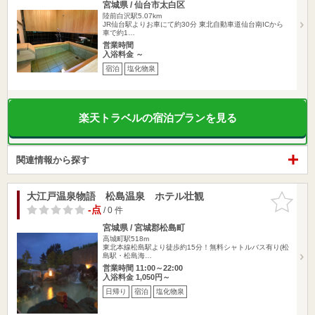
宮城県 / 仙台市太白区
陸前白沢駅5.07km
JR仙台駅よりお車にて約30分 東北自動車道仙台南ICから
車で約1…
営業時間
入浴料金 ～
宿泊
塩化物泉
楽天トラベルの宿泊プランを見る
関連情報から探す
大江戸温泉物語 松島温泉 ホテル壮観
お気に入
りに追加
-点
/ 0 件
宮城県 / 宮城郡松島町
高城町駅518m
東北本線松島駅より徒歩約15分！無料シャトルバス有り(松
島駅・松島海…
営業時間 11:00～22:00
入浴料金 1,050円～
日帰り
宿泊
塩化物泉