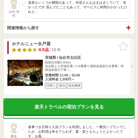
温泉もいくつか種類があって、仲居さんもはきはきしていて、良
かったです 混んでたこともあって、サービスに時間がかかったけ
れど…
20代 男
性
関連情報から探す
ホテルニュー水戸屋
お気に入
りに追加
4.5点
/ 15 件
宮城県 / 仙台市太白区
陸前白沢駅5.83km
仙台駅より宮城交通バス8番乗り場秋保温泉行き乗車、秋
保温泉湯元下車（…
営業時間 11:00～15:00
入浴料金 1,300円～
日帰り
宿泊
塩化物泉
楽天トラベルの宿泊プランを見る
食事つき日帰り入浴プランを利用しました。一番安いプランでし
たが、お料理は奇をてらわず、量・質ともちょうどよかったで
す。お風…
匿名