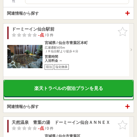
性
関連情報から探す
ドーミーイン仙台駅前
お気に入
りに追加
-点
/ 0 件
宮城県 / 仙台市青葉区本町
広瀬通駅405m
ＪＲ仙台駅より徒歩４分
営業時間
入浴料金 ～
宿泊
塩化物泉
楽天トラベルの宿泊プランを見る
関連情報から探す
天然温泉 青葉の湯 ドーミーイン仙台ＡＮＮＥＸ
お気に入
りに追加
-点
/ 0 件
宮城県 / 仙台市青葉区