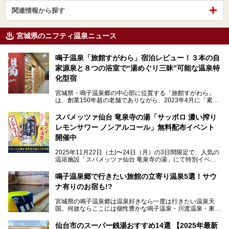
関連情報から探す
宮城県のニフティ温泉ニュース
鳴子温泉「旅館すがわら」宿泊レビュー！３本の自
家源泉と８つの浴室で“湯めぐり三昧”可能な温泉特
化型宿
宮城県・鳴子温泉郷の中心部に位置する「旅館すがわら」
は、創業150年超の老舗でありながら、2023年4月に「素泊
まり専門の宿」としてリニューアルオープン。同時に温泉熱
を利用したサウナも新設され、温泉ファン・サウナ―双方に
スパメッツァ仙台 竜泉寺の湯「サッポロ 濃い搾り
注目のスポットです。
レモンサワー ノンアルコール」無料配布イベント
開催中
特筆すべきは、館内で完結する圧倒的な「湯めぐり」のバリ
2025年11月22日（土)〜24日（月）の3日間限定で、人気の
エーション。“温泉のデパート”・“東の横綱”と称される鳴子
温浴施設「スパメッツァ仙台 竜泉寺の湯」にて特別イベン
温泉郷の中でも、3本の異なる自家源泉を使い分けるその実
トを開催！居酒屋の手搾りサワーのような本格感が味わえる
力は折り紙付き。実際に宿泊した筆者が、“温泉”を中心にそ
「サッポロ 濃い搾りレモンサワー ノンアルコール」を無料
鳴子温泉郷で行きたい旅館の立寄り温泉5選！サウ
の全貌を詳細レビューします！
配布します。さらにSNS投稿で「サッポロ 濃い搾りグレフ
ナ有りのお宿も!?
ルサワー ノンアルコール」もプレゼント。湯上がりにぴっ
たりの一杯をぜひお楽しみください。
宮城県の鳴子温泉郷は温泉好きなら一度は行きたい温泉天
国。何故ならここには個性豊かな鳴子温泉・川渡温泉・東鳴
子温泉・中山平温泉・鬼首温泉という5つの温泉地があり、
硫黄泉、塩化物泉、硫酸塩泉、炭酸水素塩泉などと多様な泉
仙台市のスーパー銭湯おすすめ14選 【2025年最新