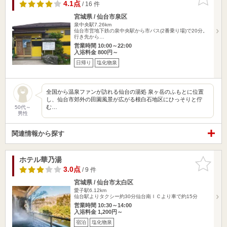
りに追加
4.1点
/ 16 件
宮城県 / 仙台市泉区
泉中央駅7.26km
仙台市営地下鉄の泉中央駅から市バス(2番乗り場)で20分。
行き先から…
営業時間 10:00～22:00
入浴料金 800円～
日帰り
塩化物泉
全国から温泉ファンが訪れる仙台の湯処 泉ヶ岳のふもとに位置
し、仙台市郊外の田園風景が広がる根白石地区にひっそりと佇
む…
50代～
男性
関連情報から探す
ホテル華乃湯
お気に入
りに追加
3.0点
/ 9 件
宮城県 / 仙台市太白区
愛子駅6.12km
仙台駅よりタクシー約30分仙台南ＩＣより車で約15分
営業時間 10:30～14:00
入浴料金 1,200円～
宿泊
塩化物泉