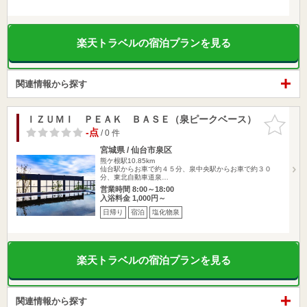
楽天トラベルの宿泊プランを見る
関連情報から探す
ＩＺＵＭＩ ＰＥＡＫ ＢＡＳＥ（泉ピークベース）
お気に入
りに追加
-点
/ 0 件
宮城県 / 仙台市泉区
熊ケ根駅10.85km
仙台駅からお車で約４５分、泉中央駅からお車で約３０
分、東北自動車道泉…
営業時間 8:00～18:00
入浴料金 1,000円～
日帰り
宿泊
塩化物泉
楽天トラベルの宿泊プランを見る
関連情報から探す