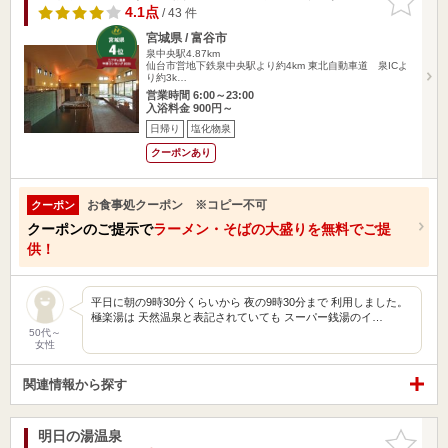
りに追加
4.1点
/ 43 件
宮城県 / 富谷市
泉中央駅4.87km
仙台市営地下鉄泉中央駅より約4km 東北自動車道 泉ICよ
り約3k…
営業時間 6:00～23:00
入浴料金 900円～
日帰り
塩化物泉
クーポンあり
お食事処クーポン ※コピー不可
クーポン
クーポンのご提示で
ラーメン・そばの大盛りを無料でご提
供！
平日に朝の9時30分くらいから 夜の9時30分まで 利用しました。
極楽湯は 天然温泉と表記されていても スーパー銭湯のイ…
50代～
女性
関連情報から探す
明日の湯温泉
お気に入