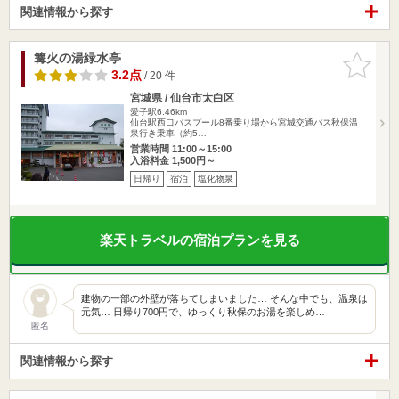
関連情報から探す
篝火の湯緑水亭
お気に入
りに追加
3.2点
/ 20 件
宮城県 / 仙台市太白区
愛子駅6.46km
仙台駅西口バスプール8番乗り場から宮城交通バス秋保温
泉行き乗車（約5…
営業時間 11:00～15:00
入浴料金 1,500円～
日帰り
宿泊
塩化物泉
楽天トラベルの宿泊プランを見る
建物の一部の外壁が落ちてしまいました… そんな中でも、温泉は
元気… 日帰り700円で、ゆっくり秋保のお湯を楽しめ…
匿名
関連情報から探す