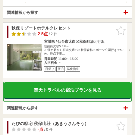
関連情報から探す
秋保リゾートホテルクレセント
お気に入
りに追加
2.5点
/ 2 件
宮城県 / 仙台市太白区秋保町湯元行沢
陸前白沢駅5.32km
JR仙台駅から宮城交通バス秋保森林スポーツ公園行きで50
分、終点下車…
営業時間 11:00～15:00
入浴料金 ～
日帰り
宿泊
塩化物泉
楽天トラベルの宿泊プランを見る
関連情報から探す
たびの邸宅 秋保山荘（あきうさんそう）
お気に入
りに追加
-点
/ 0 件