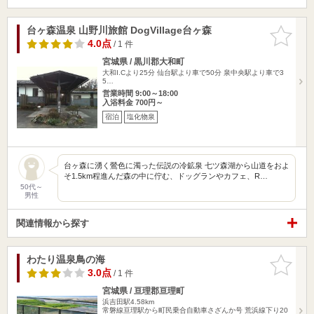
台ヶ森温泉 山野川旅館 DogVillage台ヶ森
お気に入
りに追加
4.0点
/ 1 件
宮城県 / 黒川郡大和町
大和I.Cより25分 仙台駅より車で50分 泉中央駅より車で3
5…
営業時間 9:00～18:00
入浴料金 700円～
宿泊
塩化物泉
台ヶ森に湧く鶯色に濁った伝説の冷鉱泉 七ツ森湖から山道をおよ
そ1.5km程進んだ森の中に佇む、ドッグランやカフェ、R…
50代～
男性
関連情報から探す
わたり温泉鳥の海
お気に入
りに追加
3.0点
/ 1 件
宮城県 / 亘理郡亘理町
浜吉田駅4.58km
常磐線亘理駅から町民乗合自動車さざんか号 荒浜線下り20