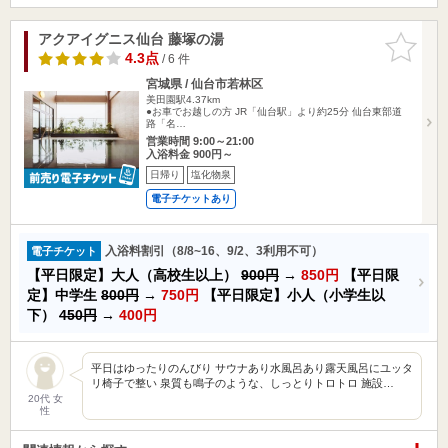
アクアイグニス仙台 藤塚の湯
お気に入
りに追加
4.3点
/ 6 件
宮城県 / 仙台市若林区
美田園駅4.37km
●お車でお越しの方 JR「仙台駅」より約25分 仙台東部道
路「名…
営業時間 9:00～21:00
入浴料金 900円～
日帰り
塩化物泉
電子チケットあり
入浴料割引（8/8~16、9/2、3利用不可）
電子チケット
【平日限定】大人（高校生以上）
900円
→
850円
【平日限
定】中学生
800円
→
750円
【平日限定】小人（小学生以
下）
450円
→
400円
平日はゆったりのんびり サウナあり水風呂あり露天風呂にユッタ
リ椅子で整い 泉質も鳴子のような、しっとりトロトロ 施設…
20代 女
性