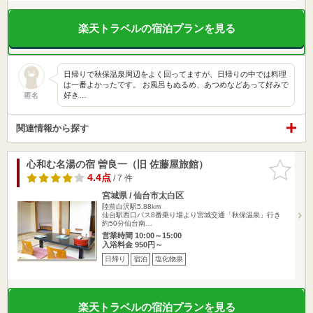
楽天トラベルの宿泊プランを見る
日帰りで秋保温泉周辺をよく回ってますが、日帰りの中では料理
は一番よかったです。 お風呂もぬるめ、あつめなどあって好みで
好き…
匿名
関連情報から探す
心和む名湯の宿 曽良一（旧 佐藤屋旅館）
お気に入
りに追加
4.4点
/ 7 件
宮城県 / 仙台市太白区
陸前白沢駅5.88km
仙台駅西口バス8番乗り場より宮城交通「秋保温泉」行き
約50分仙台南…
営業時間 10:00～15:00
入浴料金 950円～
日帰り
宿泊
塩化物泉
楽天トラベルの宿泊プランを見る