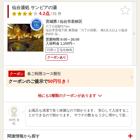
仙台湯処 サンピアの湯
お気に入
りに追加
4.2点
/ 31 件
宮城県 / 仙台市若林区
六丁の目駅573m
仙台市営地下鉄 東西線「六丁の目駅」 南1出入口より徒歩
約9分 仙…
営業時間 9:00～26:00
入浴料金 1,100円～
日帰り
塩化物泉
クーポンあり
各ご利用コース割引
クーポン
クーポンのご提示で
50円引き！
他にも1種類のクーポンがあります
お風呂も清潔で良く綺麗なので助かります。 安心して入浴するこ
とができるので助かります。 サウナの数をもう少し増やして欲…
30代 女
性
関連情報から探す