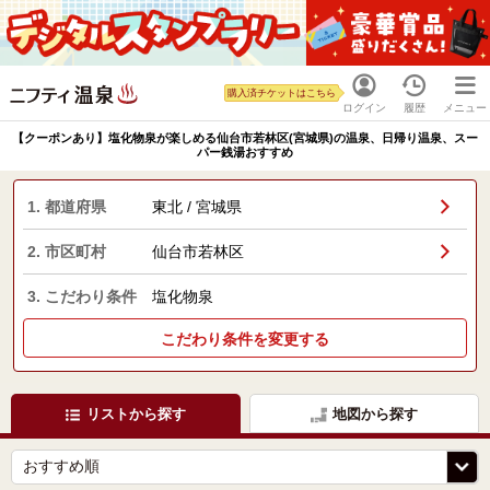
購入済チケットはこちら
ログイン
履歴
メニュー
【クーポンあり】塩化物泉が楽しめる仙台市若林区(宮城県)の温泉、日帰り温泉、スー
パー銭湯おすすめ
1. 都道府県
東北 / 宮城県
2. 市区町村
仙台市若林区
3. こだわり条件
塩化物泉
こだわり条件を変更する
リストから探す
地図から探す