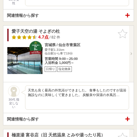
性
関連情報から探す
愛子天空の湯 そよぎの杜
お気に入
りに追加
4.7点
/ 82 件
宮城県 / 仙台市青葉区
愛子駅1.31km
仙台駅から車で19分
営業時間 9:00～25:00
入浴料金 1,000円～
日帰り
塩化物泉
天気も良く最高の外気浴ができました。 食事もしたのですが温浴
施設なのに美味しくて驚きました。 炭酸泉や深湯の水風呂…
30代 指
定しな
い
関連情報から探す
極楽湯 富谷店（旧 天然温泉 とみや湯ったり苑）
お気に入